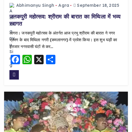
Abhimanyu Singh
Agra
September 18, 2025
जनकपुरी महोत्सव: श्रीराम की बारात का मिथिला में भव्य
स्वागत
आगरा। जनकपुरी महोत्सव के अंतर्गत आज प्रभु श्रीराम की बारात ने नगर
भ्रमण के बाद मिथिला नगरी (कमलानगर) में प्रवेश किया। इस शुभ घड़ी का
इंतजार नगरवासी घंटों से कर…
F
W
X
S
a
h
h
c
a
a
e
ts
re
b
A
o
p
o
p
k