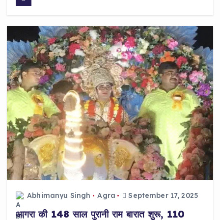
c
a
a
e
ts
re
b
A
o
p
o
p
k
Abhimanyu Singh
Agra
September 17, 2025
आगरा की 148 साल पुरानी राम बारात शुरू, 110