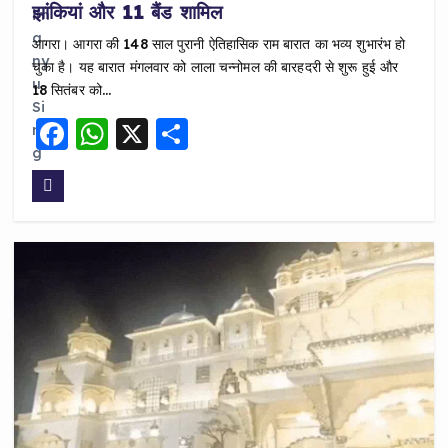
झांकियां और 11 बैंड शामिल
आगरा। आगरा की 148 साल पुरानी ऐतिहासिक राम बारात का भव्य शुभारंभ हो
चुका है। यह बारात मंगलवार को लाला चन्नोमल की बारहदरी से शुरू हुई और
18 सितंबर को…
F
W
X
S
a
h
h
c
a
a
e
ts
re
b
A
o
p
o
p
k