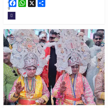
F
W
X
S
a
h
h
c
a
a
e
ts
re
b
A
o
p
o
p
k