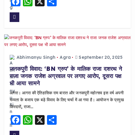
F
W
X
S
a
h
h
c
a
a
e
ts
re
b
A
o
p
o
p
Abhimanyu Singh
Agra
September 20, 2025
k
जनकपुरी विवाद: ‘BN ग्रुप’ के मालिक राजा दशरथ ने
राजा जनक राजेश अग्रवाल पर लगाए आरोप, दूसरा पक्ष
भी आया सामने
आगरा। आगरा की ऐतिहासिक राम बारात और जनकपुरी महोत्सव इस वर्ष अपनी
भव्यता के बजाय एक बड़े विवाद के लिए चर्चा में आ गया है। आयोजन के प्रमुख
किरदारों, राजा…
F
W
X
S
a
h
h