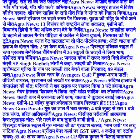
पर पुताई, रोड शो का रूट फाइनल नहीं
Agra News: आज़ाद समाज पार्टी का
‘पाँव-पाँव चलो, गाँव-गाँव चलो’ अभियान
Agra News: जयपुर हाउस में विशेष
कीर्तन दरबार; शीशगंज साहिब के रागी मीत सिंह ने संगत को निहाल किया
Agra
News: चलते ट्रैक्टर पर चढ़ते समय पैर फिसला; युवक की पहिए के नीचे आने
से मौत
Agra News: 13 दिसंबर को राष्ट्रीय लोक अदालत; एडीजे डॉ.
दिव्यानंद द्विवेदी ने दिए अधिक लाभ देने के निर्देश
Agra News: समझौता कराने
के बहाने ले जाकर गैंगरेप पीड़िता से वकील ने किया दुष्कर्म; गिरफ्तार को पैर
टूटे
Agra News: गलत गेट खटखटाया तो पीट-पीटकर हत्या; ऑटो चालक की
इलाज के दौरान मौत; 2 पर केस दर्ज
Agra News: प्रिल्यूड पब्लिक स्कूल में
रूपा प्रकाश मेमोरियल चैंपियनशिप में 26 स्कूलों के छात्रों ने लिया भाग;
डीपीएस बना चैंपियन
Agra News: जनरल कोच में सफर करते दिखे केंद्रीय
मंत्री SP Singh Baghel; लोगों ने कहा- सादगी की मिसाल
Agra News:
क्रॉम्पटन ग्रीव्स के नाम पर नकली तार बेचने वाला गिरफ्तार; 99 बंडल
जब्त
Agra News: विभव नगर के Avengers Café में हुक्का-शराब पार्टी;
वीडियो वायरल, प्रशासन की सख्ती पर सवाल
Agra News: संदिग्ध हालात में
कंपाउंडर की मौत; परिजनों ने शव सड़क पर रखकर किया 3 घंटे हंगामा
Agra
News: मेयर हेमलता दिवाकर ने किया ‘श्री खंडा साहिब’ का लोकार्पण
Agra
News: चलती कार में अचानक लगी आग; चालक ने कूदकर बचाई जान
Agra
News: एडीजे-12 महेंद्र कुमार:कोतवाल साहब गिरफ्तार हो!!!!!!!!
Agra
News Guru Purab: गुरु का ताल में भव्य उत्सव; 4 बजे सुबह से रात 1 बजे
तक संगत, हरित आतिशबाजी
Agra News: पीसीएस परीक्षार्थी आत्महत्या
केस:सुसाइड नोट: ‘मेरे मरने के बाद तुम्हारी शादी होगी…’
Agra News:
प्रिल्यूड पब्लिक स्कूल में गुरु नानक जी का प्रकाश उत्सव, ‘नाम जपो’ पर लघु
नाटिका
Agra News: श्रीराम पेपर वर्ल्ड पर GST छापा, 4 करोड़ का स्टॉक
गायब; 85.40 लाख जमा
Agra News: CP दीपक कुमार ने दिलाई यातायात