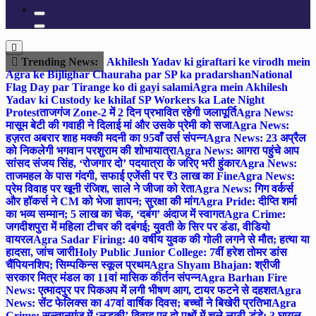
Trending News:
Akhilesh Yadav ki giraftari ke virodh mein
Agra ke Bijlighar Chauraha par SP ka pradarshan
National
Flag Day par Tirange ko di gayi salami
Agra mein Akhilesh
Yadav ki Custody ke khilaf SP Workers ka Late Night
Protest
ताजगंज Zone-2 में 2 दिन प्रभावित रहेगी जलापूर्ति
Agra News:
मासूम बेटी की गवाही ने दिलाई मां और उसके प्रेमी को सजा
Agra News:
हज़रत अबरार शाह मक्की मदनी का 95वाँ उर्स संपन्न
Agra News: 23 अप्रैल
को निकलेगी भगवान परशुराम की शोभायात्रा
Agra News: आगरा पहुंचे आप
सांसद संजय सिंह, ‘रोजगार दो’ पदयात्रा के जरिए भरी हुंकार
Agra News:
ताजमहल के पास गंदगी, सफाई एजेंसी पर ₹3 लाख का Fine
Agra News:
प्रेम विवाह पर खूनी रंजिश, साले ने जीजा को रेता
Agra News: गिग वर्कर्स
और हॉकर्स ने CM को भेजा ज्ञापन; सुरक्षा की मांग
Agra Pride: दीप्ति शर्मा
का भव्य सम्मान; 5 लाख का चेक, ‘दबंग’ अंदाज में स्वागत
Agra Crime:
जगदीशपुरा में महिला टीचर की दबंगई; युवती के सिर पर डंडा, वीडियो
वायरल
Agra Sadar Firing: 40 वर्षीय युवक की गोली लगने से मौत; हत्या या
हादसा, जांच जारी
Holy Public Junior College: 7वीं हरेश तोमर डांस
चैंपियनशिप; सिम्पकिन्स स्कूल प्रथम
Agra Shyam Bhajan: श्रीजी
सरकार मित्र मंडल का 11वां मासिक कीर्तन संपन्न
Agra Barhan Fire
News: एत्मादपुर पर पिकअप में लगी भीषण आग, टायर फटने से दहशत
Agra
News: सेंट फेलिक्स का 47वां वार्षिक दिवस; बच्चों ने बिखेरी प्रतिभा
Agra
Crime: सुल्तानगंज में ‘लड़की’ विवाद पर दो पक्षों में चले लाठी-डंडे; 3 घायल,