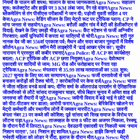
नियमों के पालन की शपथ; चालान के साथ जागरूकता
Agra News: सहालग
शुरू; कलेक्ट्रेट और हाईवे पर 3 KM लंबा जाम, रेंग रहे वाहन
Agra News:
ब्लैकमेलिंग से तंग पीसीएस परीक्षार्थी ने जान दी; पड़ोसी युवती सहित 4 पर
केस
Agra News: वेडिंग सीजन के लिए मेट्रो रूट पर ट्रैफिक प्लान; CP ने
मांगा जनता से सहयोग
Agra News: बरौली अहीर गांव में बेटी की हेलीकॉप्टर से
विदाई; देखने के लिए उमड़ी भीड़
Agra News: कैंट स्टेशन से फर्जी अग्निवीर
गिरफ्तार; आर्मी यूनिफॉर्म में करता था यात्रियों से चोरी
Agra News: श्री गुरु
नानक देव जी का 556वां प्रकाश पर्व; मैथन और सदर बाजार गुरुद्वारों में विशेष
कीर्तन
Agra News: क्वीन मैरी लाइब्रेरी में ‘ढाई आखर प्रेम का’; सुधीर
नारायन ने प्रस्तुत की कबीर रचनाएं
Agra Police: दो ACP का कार्यक्षेत्र
बदला; ACP ट्रैफिक और ACP छत्ता नियुक्त
Agra News: देवोत्थान
एकादशी पर शादियों से जाम; MG रोड और फतेहाबाद पर रेंगता रहा
ट्रैफिक
Agra News: मंगलवार से 35.99 लाख मतदाताओं का SIR शुरू;
2027 चुनाव के लिए घर-घर सत्यापन
Agra News: फर्जी दस्तावेजों से फर्म
बनाकर करोड़ों की टैक्स चोरी, 7 कारोबारियों पर केस दर्ज
Agra News: भारत
ने जीता महिला वनडे वर्ल्ड कप; दीप्ति शर्मा के ऑलराउंड प्रदर्शन से ऐतिहासिक
जीत
मॉस्को से लौटे सांसद राजकुमार चाहर, सीधे बिहार चुनाव में अमित शाह की
जनसभा की तैयारी में जुटे
Agra News: जमीनी विवाद में बड़े भाई ने छोटे भाई
को पीट-पीटकर मार डाला; आरोपी फरार
Agra News: बेरिकेडिंग खोलने पर
मेट्रो कर्मचारी और स्थानीय लोगों में जमकर मारपीट
Agra News: छावनी
बंगला नंबर 23 पर कब्जे की कोशिश; पूर्व सांसद को सिख समाज के विरोध पर
लौटना पड़ा
Agra News: ताजमहल के पास 8 फीट का अजगर निकला, रेस्क्यू
के दौरान पैरों में लिपटा
Agra News: देवउठनी एकादशी पर निकली भव्य ‘श्याम
निशान यात्रा’, 501 निशान हुए शामिल
Agra News: हाईवे किनारे खड़ी
गर्भवती महिला को लोडर ने रौंदा, इलाज के दौरान मौत
Agra News: मेट्रो