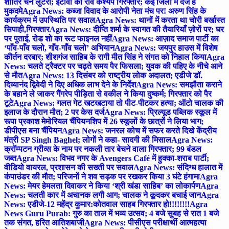
शातिर चेन लुटेरा; इटावा का रवि कश्यप गिरफ्तार; कई जिलों में दर्ज हैं
मुकदमे
Agra News: कब्जा विवाद के आरोपी नेता मंच पर! अरुण सिंह के
कार्यक्रम में उपस्थिति पर सवाल
Agra News: थानों में करता था चोरी बर्खास्त
सिपाही,गिरफ्तार
Agra News: दीप्ति शर्मा के स्वागत की तैयारियाँ ज़ोरों पर; घर
पर पुताई, रोड शो का रूट फाइनल नहीं
Agra News: आज़ाद समाज पार्टी का
‘पाँव-पाँव चलो, गाँव-गाँव चलो’ अभियान
Agra News: जयपुर हाउस में विशेष
कीर्तन दरबार; शीशगंज साहिब के रागी मीत सिंह ने संगत को निहाल किया
Agra
News: चलते ट्रैक्टर पर चढ़ते समय पैर फिसला; युवक की पहिए के नीचे आने
से मौत
Agra News: 13 दिसंबर को राष्ट्रीय लोक अदालत; एडीजे डॉ.
दिव्यानंद द्विवेदी ने दिए अधिक लाभ देने के निर्देश
Agra News: समझौता कराने
के बहाने ले जाकर गैंगरेप पीड़िता से वकील ने किया दुष्कर्म; गिरफ्तार को पैर
टूटे
Agra News: गलत गेट खटखटाया तो पीट-पीटकर हत्या; ऑटो चालक की
इलाज के दौरान मौत; 2 पर केस दर्ज
Agra News: प्रिल्यूड पब्लिक स्कूल में
रूपा प्रकाश मेमोरियल चैंपियनशिप में 26 स्कूलों के छात्रों ने लिया भाग;
डीपीएस बना चैंपियन
Agra News: जनरल कोच में सफर करते दिखे केंद्रीय
मंत्री SP Singh Baghel; लोगों ने कहा- सादगी की मिसाल
Agra News:
क्रॉम्पटन ग्रीव्स के नाम पर नकली तार बेचने वाला गिरफ्तार; 99 बंडल
जब्त
Agra News: विभव नगर के Avengers Café में हुक्का-शराब पार्टी;
वीडियो वायरल, प्रशासन की सख्ती पर सवाल
Agra News: संदिग्ध हालात में
कंपाउंडर की मौत; परिजनों ने शव सड़क पर रखकर किया 3 घंटे हंगामा
Agra
News: मेयर हेमलता दिवाकर ने किया ‘श्री खंडा साहिब’ का लोकार्पण
Agra
News: चलती कार में अचानक लगी आग; चालक ने कूदकर बचाई जान
Agra
News: एडीजे-12 महेंद्र कुमार:कोतवाल साहब गिरफ्तार हो!!!!!!!!
Agra
News Guru Purab: गुरु का ताल में भव्य उत्सव; 4 बजे सुबह से रात 1 बजे
तक संगत, हरित आतिशबाजी
Agra News: पीसीएस परीक्षार्थी आत्महत्या