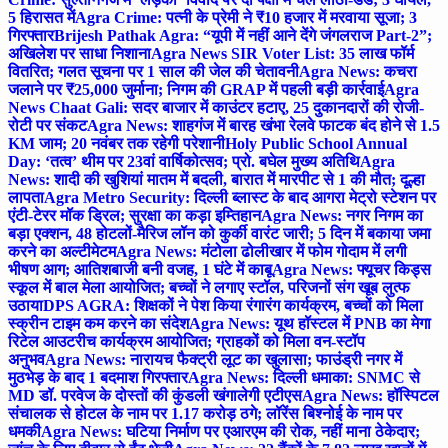
5 हिरासत में
Agra Crime: पत्नी के प्रेमी ने ₹10 हजार में मरवाया सूजा; 3
गिरफ्तार
Brijesh Pathak Agra: “यूपी में नहीं आने देंगे जंगलराज Part-2”;
अखिलेश पर साधा निशाना
Agra News SIR Voter List: 35 लाख फॉर्म
वितरित; गलत सूचना पर 1 साल की जेल की चेतावनी
Agra News: कचरा
जलाने पर ₹25,000 जुर्माना; निगम की GRAP में पहली बड़ी कार्रवाई
Agra
News Chaat Gali: सदर बाजार में काउंटर हटाए, 25 दुकानदारों की रोजी-
रोटी पर संकट
Agra News: शाहगंज में बारह खंभा रेलवे फाटक बंद होने से 1.5
KM जाम; 20 नवंबर तक रहेगी परेशानी
Holy Public School Annual
Day: ‘तत्व’ थीम पर 23वां वार्षिकोत्सव; प्रो. बघेल मुख्य अतिथि
Agra
News: शादी की खुशियां मातम में बदली, बारात में मारपीट से 1 की मौत; दूल्हा
लापता
Agra Metro Security: दिल्ली ब्लास्ट के बाद आगरा मेट्रो स्टेशन पर
एंटी-टेरर मॉक ड्रिल; सुरक्षा का कड़ा इम्तिहान
Agra News: नगर निगम का
बड़ा एक्शन, 48 होटलों-मैरिज लॉन को कुर्की वारंट जारी; 5 दिन में बकाया जमा
करने का अल्टीमेटम
Agra News: मंटोला ढोलीखार में फोम गोदाम में लगी
भीषण आग; आतिशबाजी बनी वजह, 1 घंटे में काबू
Agra News: फ्यूचर किड्स
स्कूल में बाल मेला आयोजित; बच्चों ने लगाए स्टॉल, परिजनों संग खूब लुत्फ
उठाया
DPS AGRA: शिक्षकों ने पेश किया रंगारंग कार्यक्रम, बच्चों को मिला
स्क्रीन टाइम कम करने का संदेश
Agra News: यूथ हॉस्टल में PNB का मेगा
रिटेल आउटरीच कार्यक्रम आयोजित; ग्राहकों को मिला वन-स्टॉप
अनुभव
Agra News: नारायच फैक्ट्री लूट का खुलासा; फाउंड्री नगर में
मुठभेड़ के बाद 1 बदमाश गिरफ्तार
Agra News: दिल्ली धमाका: SNMC से
MD डॉ. परवेज के दोस्तों की कुंडली खंगालेगी एटीएस
Agra News: हॉस्पिटल
संचालक से होटल के नाम पर 1.17 करोड़ ठगे; लॉरेंस बिश्नोई के नाम पर
धमकी
Agra News: घटिया निर्माण पर एआरएम की रोक, नहीं माना ठेकेदार;