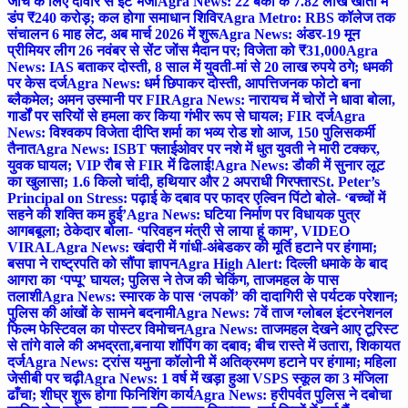
जांच के लिए दीवार से ईंट भेजी
Agra News: 22 बैंकों के 7.82 लाख खातों में
डंप ₹240 करोड़; कल होगा समाधान शिविर
Agra Metro: RBS कॉलेज तक
संचालन 6 माह लेट, अब मार्च 2026 में शुरू
Agra News: अंडर-19 मून
प्रीमियर लीग 26 नवंबर से सेंट जोंस मैदान पर; विजेता को ₹31,000
Agra
News: IAS बताकर दोस्ती, 8 साल में युवती-मां से 20 लाख रुपये ठगे; धमकी
पर केस दर्ज
Agra News: धर्म छिपाकर दोस्ती, आपत्तिजनक फोटो बना
ब्लैकमेल; अमन उस्मानी पर FIR
Agra News: नारायच में चोरों ने धावा बोला,
गार्डों पर सरियों से हमला कर किया गंभीर रूप से घायल; FIR दर्ज
Agra
News: विश्वकप विजेता दीप्ति शर्मा का भव्य रोड शो आज, 150 पुलिसकर्मी
तैनात
Agra News: ISBT फ्लाईओवर पर नशे में धुत युवती ने मारी टक्कर,
युवक घायल; VIP रौब से FIR में ढिलाई!
Agra News: डौकी में सुनार लूट
का खुलासा; 1.6 किलो चांदी, हथियार और 2 अपराधी गिरफ्तार
St. Peter’s
Principal on Stress: पढ़ाई के दबाव पर फादर एल्विन पिंटो बोले- ‘बच्चों में
सहने की शक्ति कम हुई’
Agra News: घटिया निर्माण पर विधायक पुत्र
आगबबूला; ठेकेदार बोला- ‘परिवहन मंत्री से लाया हूं काम’, VIDEO
VIRAL
Agra News: खंदारी में गांधी-अंबेडकर की मूर्ति हटाने पर हंगामा;
बसपा ने राष्ट्रपति को सौंपा ज्ञापन
Agra High Alert: दिल्ली धमाके के बाद
आगरा का ‘पप्पू’ घायल; पुलिस ने तेज की चेकिंग, ताजमहल के पास
तलाशी
Agra News: स्मारक के पास ‘लपकों’ की दादागिरी से पर्यटक परेशान;
पुलिस की आंखों के सामने बदनामी
Agra News: 7वें ताज ग्लोबल इंटरनेशनल
फिल्म फेस्टिवल का पोस्टर विमोचन
Agra News: ताजमहल देखने आए टूरिस्ट
से तांगे वाले की अभद्रता,बनाया शॉपिंग का दबाव; बीच रास्ते में उतारा, शिकायत
दर्ज
Agra News: ट्रांस यमुना कॉलोनी में अतिक्रमण हटाने पर हंगामा; महिला
जेसीबी पर चढ़ी
Agra News: 1 वर्ष में खड़ा हुआ VSPS स्कूल का 3 मंजिला
ढाँचा; शीघ्र शुरू होगा फिनिशिंग कार्य
Agra News: हरीपर्वत पुलिस ने दबोचा