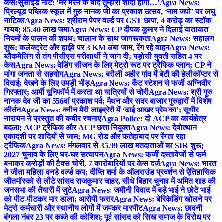
केस:सुसाइड नोट: ‘मेरे मरने के बाद तुम्हारी शादी होगी…’
Agra News:
प्रिल्यूड पब्लिक स्कूल में गुरु नानक जी का प्रकाश उत्सव, ‘नाम जपो’ पर लघु
नाटिका
Agra News: श्रीराम पेपर वर्ल्ड पर GST छापा, 4 करोड़ का स्टॉक
गायब; 85.40 लाख जमा
Agra News: CP दीपक कुमार ने दिलाई यातायात
नियमों के पालन की शपथ; चालान के साथ जागरूकता
Agra News: सहालग
शुरू; कलेक्ट्रेट और हाईवे पर 3 KM लंबा जाम, रेंग रहे वाहन
Agra News:
ब्लैकमेलिंग से तंग पीसीएस परीक्षार्थी ने जान दी; पड़ोसी युवती सहित 4 पर
केस
Agra News: वेडिंग सीजन के लिए मेट्रो रूट पर ट्रैफिक प्लान; CP ने
मांगा जनता से सहयोग
Agra News: बरौली अहीर गांव में बेटी की हेलीकॉप्टर से
विदाई; देखने के लिए उमड़ी भीड़
Agra News: कैंट स्टेशन से फर्जी अग्निवीर
गिरफ्तार; आर्मी यूनिफॉर्म में करता था यात्रियों से चोरी
Agra News: श्री गुरु
नानक देव जी का 556वां प्रकाश पर्व; मैथन और सदर बाजार गुरुद्वारों में विशेष
कीर्तन
Agra News: क्वीन मैरी लाइब्रेरी में ‘ढाई आखर प्रेम का’; सुधीर
नारायन ने प्रस्तुत की कबीर रचनाएं
Agra Police: दो ACP का कार्यक्षेत्र
बदला; ACP ट्रैफिक और ACP छत्ता नियुक्त
Agra News: देवोत्थान
एकादशी पर शादियों से जाम; MG रोड और फतेहाबाद पर रेंगता रहा
ट्रैफिक
Agra News: मंगलवार से 35.99 लाख मतदाताओं का SIR शुरू;
2027 चुनाव के लिए घर-घर सत्यापन
Agra News: फर्जी दस्तावेजों से फर्म
बनाकर करोड़ों की टैक्स चोरी, 7 कारोबारियों पर केस दर्ज
Agra News: भारत
ने जीता महिला वनडे वर्ल्ड कप; दीप्ति शर्मा के ऑलराउंड प्रदर्शन से ऐतिहासिक
जीत
मॉस्को से लौटे सांसद राजकुमार चाहर, सीधे बिहार चुनाव में अमित शाह की
जनसभा की तैयारी में जुटे
Agra News: जमीनी विवाद में बड़े भाई ने छोटे भाई
को पीट-पीटकर मार डाला; आरोपी फरार
Agra News: बेरिकेडिंग खोलने पर
मेट्रो कर्मचारी और स्थानीय लोगों में जमकर मारपीट
Agra News: छावनी
बंगला नंबर 23 पर कब्जे की कोशिश; पूर्व सांसद को सिख समाज के विरोध पर