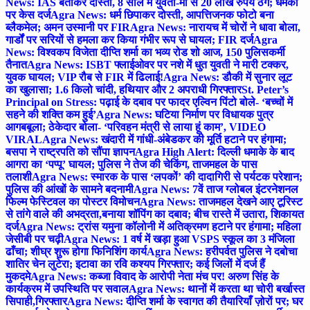
News: IAS बताकर दोस्ती, 8 साल में युवती-मां से 20 लाख रुपये ठगे; धमकी
पर केस दर्ज
Agra News: धर्म छिपाकर दोस्ती, आपत्तिजनक फोटो बना
ब्लैकमेल; अमन उस्मानी पर FIR
Agra News: नारायच में चोरों ने धावा बोला,
गार्डों पर सरियों से हमला कर किया गंभीर रूप से घायल; FIR दर्ज
Agra
News: विश्वकप विजेता दीप्ति शर्मा का भव्य रोड शो आज, 150 पुलिसकर्मी
तैनात
Agra News: ISBT फ्लाईओवर पर नशे में धुत युवती ने मारी टक्कर,
युवक घायल; VIP रौब से FIR में ढिलाई!
Agra News: डौकी में सुनार लूट
का खुलासा; 1.6 किलो चांदी, हथियार और 2 अपराधी गिरफ्तार
St. Peter’s
Principal on Stress: पढ़ाई के दबाव पर फादर एल्विन पिंटो बोले- ‘बच्चों में
सहने की शक्ति कम हुई’
Agra News: घटिया निर्माण पर विधायक पुत्र
आगबबूला; ठेकेदार बोला- ‘परिवहन मंत्री से लाया हूं काम’, VIDEO
VIRAL
Agra News: खंदारी में गांधी-अंबेडकर की मूर्ति हटाने पर हंगामा;
बसपा ने राष्ट्रपति को सौंपा ज्ञापन
Agra High Alert: दिल्ली धमाके के बाद
आगरा का ‘पप्पू’ घायल; पुलिस ने तेज की चेकिंग, ताजमहल के पास
तलाशी
Agra News: स्मारक के पास ‘लपकों’ की दादागिरी से पर्यटक परेशान;
पुलिस की आंखों के सामने बदनामी
Agra News: 7वें ताज ग्लोबल इंटरनेशनल
फिल्म फेस्टिवल का पोस्टर विमोचन
Agra News: ताजमहल देखने आए टूरिस्ट
से तांगे वाले की अभद्रता,बनाया शॉपिंग का दबाव; बीच रास्ते में उतारा, शिकायत
दर्ज
Agra News: ट्रांस यमुना कॉलोनी में अतिक्रमण हटाने पर हंगामा; महिला
जेसीबी पर चढ़ी
Agra News: 1 वर्ष में खड़ा हुआ VSPS स्कूल का 3 मंजिला
ढाँचा; शीघ्र शुरू होगा फिनिशिंग कार्य
Agra News: हरीपर्वत पुलिस ने दबोचा
शातिर चेन लुटेरा; इटावा का रवि कश्यप गिरफ्तार; कई जिलों में दर्ज हैं
मुकदमे
Agra News: कब्जा विवाद के आरोपी नेता मंच पर! अरुण सिंह के
कार्यक्रम में उपस्थिति पर सवाल
Agra News: थानों में करता था चोरी बर्खास्त
सिपाही,गिरफ्तार
Agra News: दीप्ति शर्मा के स्वागत की तैयारियाँ ज़ोरों पर; घर