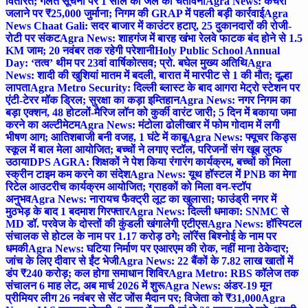
वितरित; गलत सूचना पर 1 साल की जेल की चेतावनी
Agra News: कचरा
जलाने पर ₹25,000 जुर्माना; निगम की GRAP में पहली बड़ी कार्रवाई
Agra
News Chaat Gali: सदर बाजार में काउंटर हटाए, 25 दुकानदारों की रोजी-
रोटी पर संकट
Agra News: शाहगंज में बारह खंभा रेलवे फाटक बंद होने से 1.5
KM जाम; 20 नवंबर तक रहेगी परेशानी
Holy Public School Annual
Day: ‘तत्व’ थीम पर 23वां वार्षिकोत्सव; प्रो. बघेल मुख्य अतिथि
Agra
News: शादी की खुशियां मातम में बदली, बारात में मारपीट से 1 की मौत; दूल्हा
लापता
Agra Metro Security: दिल्ली ब्लास्ट के बाद आगरा मेट्रो स्टेशन पर
एंटी-टेरर मॉक ड्रिल; सुरक्षा का कड़ा इम्तिहान
Agra News: नगर निगम का
बड़ा एक्शन, 48 होटलों-मैरिज लॉन को कुर्की वारंट जारी; 5 दिन में बकाया जमा
करने का अल्टीमेटम
Agra News: मंटोला ढोलीखार में फोम गोदाम में लगी
भीषण आग; आतिशबाजी बनी वजह, 1 घंटे में काबू
Agra News: फ्यूचर किड्स
स्कूल में बाल मेला आयोजित; बच्चों ने लगाए स्टॉल, परिजनों संग खूब लुत्फ
उठाया
DPS AGRA: शिक्षकों ने पेश किया रंगारंग कार्यक्रम, बच्चों को मिला
स्क्रीन टाइम कम करने का संदेश
Agra News: यूथ हॉस्टल में PNB का मेगा
रिटेल आउटरीच कार्यक्रम आयोजित; ग्राहकों को मिला वन-स्टॉप
अनुभव
Agra News: नारायच फैक्ट्री लूट का खुलासा; फाउंड्री नगर में
मुठभेड़ के बाद 1 बदमाश गिरफ्तार
Agra News: दिल्ली धमाका: SNMC से
MD डॉ. परवेज के दोस्तों की कुंडली खंगालेगी एटीएस
Agra News: हॉस्पिटल
संचालक से होटल के नाम पर 1.17 करोड़ ठगे; लॉरेंस बिश्नोई के नाम पर
धमकी
Agra News: घटिया निर्माण पर एआरएम की रोक, नहीं माना ठेकेदार;
जांच के लिए दीवार से ईंट भेजी
Agra News: 22 बैंकों के 7.82 लाख खातों में
डंप ₹240 करोड़; कल होगा समाधान शिविर
Agra Metro: RBS कॉलेज तक
संचालन 6 माह लेट, अब मार्च 2026 में शुरू
Agra News: अंडर-19 मून
प्रीमियर लीग 26 नवंबर से सेंट जोंस मैदान पर; विजेता को ₹31,000
Agra