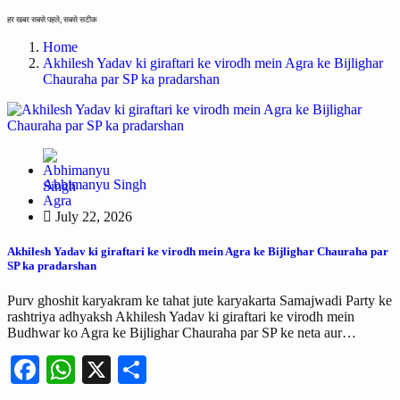
हर खबर सबसे पहले, सबसे सटीक
Home
Akhilesh Yadav ki giraftari ke virodh mein Agra ke Bijlighar
Chauraha par SP ka pradarshan
Abhimanyu Singh
Agra
July 22, 2026
Akhilesh Yadav ki giraftari ke virodh mein Agra ke Bijlighar Chauraha par
SP ka pradarshan
Purv ghoshit karyakram ke tahat jute karyakarta Samajwadi Party ke
rashtriya adhyaksh Akhilesh Yadav ki giraftari ke virodh mein
Budhwar ko Agra ke Bijlighar Chauraha par SP ke neta aur…
Facebook
WhatsApp
X
Share