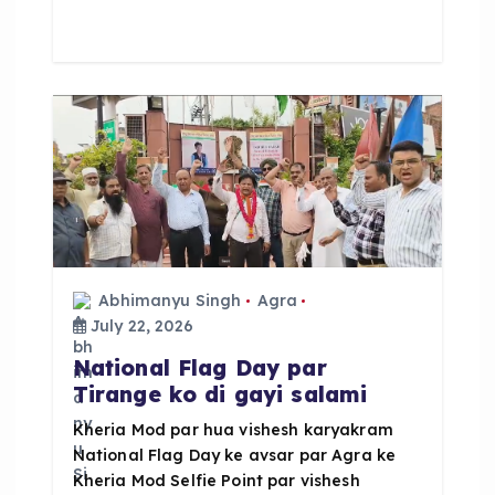
e
ts
re
b
A
o
p
o
p
k
Abhimanyu Singh
Agra
July 22, 2026
National Flag Day par
Tirange ko di gayi salami
Kheria Mod par hua vishesh karyakram
National Flag Day ke avsar par Agra ke
Kheria Mod Selfie Point par vishesh