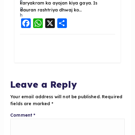
karyakram ka ayojan kiya gaya. Is
dauran rashtriya dhwaj ko…
F
W
X
S
a
h
h
c
a
a
e
ts
re
b
A
o
p
o
p
Leave a Reply
k
Your email address will not be published.
Required
fields are marked
*
Comment
*