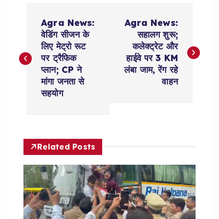
P
Agra News:
Agra News:
o
वेडिंग सीजन के
सहालग शुरू;
लिए मेट्रो रूट
कलेक्ट्रेट और
s
पर ट्रैफिक
हाईवे पर 3 KM
प्लान; CP ने
लंबा जाम, रेंग रहे
t
मांगा जनता से
वाहन
सहयोग
n
a
Related Posts
v
i
g