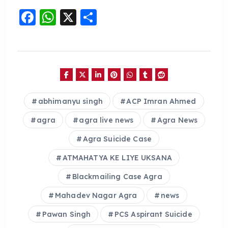
F
W
X
S
a
h
h
c
a
a
e
ts
re
b
A
o
p
abhimanyu singh
ACP Imran Ahmed
o
p
agra
agra live news
Agra News
k
Agra Suicide Case
ATMAHATYA KE LIYE UKSANA
Blackmailing Case Agra
Mahadev Nagar Agra
news
Pawan Singh
PCS Aspirant Suicide