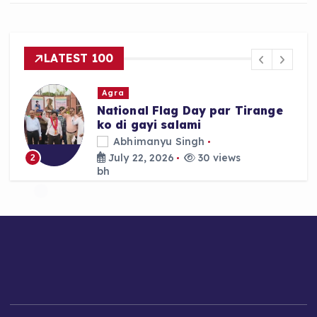
LATEST 100
Agra
Agra mein Akhilesh Yadav ki
Custody ke khilaf SP Workers
ka Late Night Protest
Abhimanyu Singh
July 22, 2026
30 views
3