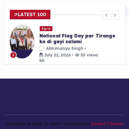
LATEST 100
Agra
lag Day par Tirange
Agra mein Akhil
salami
Custody ke khil
ka Late Night P
u Singh
Abhimanyu Sin
26
30 views
July 22, 2026
3