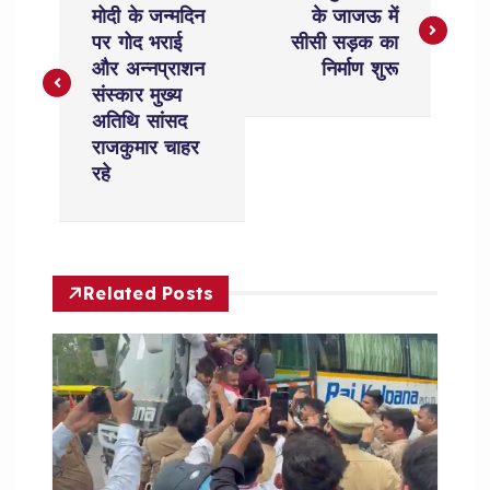
o
मोदी के जन्मदिन
के जाजऊ में
पर गोद भराई
सीसी सड़क का
s
और अन्नप्राशन
निर्माण शुरू
संस्कार मुख्य
t
अतिथि सांसद
राजकुमार चाहर
n
रहे
a
v
Related Posts
i
g
a