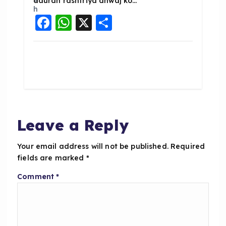
dauran rashtriya dhwaj ko…
F
W
X
S
a
h
h
c
a
a
e
ts
re
b
A
o
p
o
p
Leave a Reply
k
Your email address will not be published.
Required
fields are marked
*
Comment
*