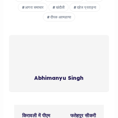
आगरा समाचार
खंदौली
दहेज प्रताड़ना
दीपक आत्महत्या
Abhimanyu Singh
P
किरावली में पीएम
फतेहपुर सीकरी