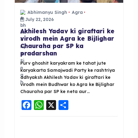
t
Abhimanyu Singh
Agra
i
July 22, 2026
o
Akhilesh Yadav ki giraftari ke
virodh mein Agra ke Bijlighar
Chauraha par SP ka
n
pradarshan
Purv ghoshit karyakram ke tahat jute
karyakarta Samajwadi Party ke rashtriya
adhyaksh Akhilesh Yadav ki giraftari ke
virodh mein Budhwar ko Agra ke Bijlighar
Chauraha par SP ke neta aur…
F
W
X
S
a
h
h
c
a
a
e
ts
re