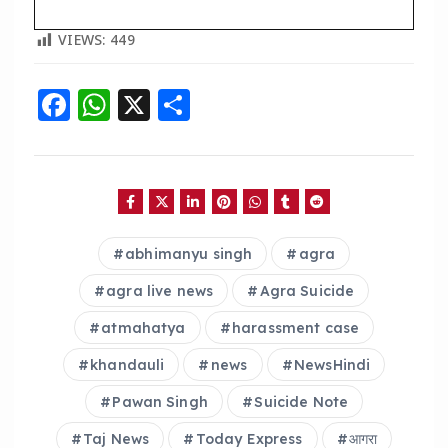
VIEWS:
449
F
W
X
S
a
h
h
c
a
a
e
ts
re
b
A
abhimanyu singh
agra
o
p
o
p
agra live news
Agra Suicide
k
atmahatya
harassment case
khandauli
news
NewsHindi
Pawan Singh
Suicide Note
Taj News
Today Express
आगरा