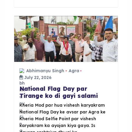
b
A
o
p
o
p
k
Abhimanyu Singh
Agra
July 22, 2026
National Flag Day par
Tirange ko di gayi salami
Kheria Mod par hua vishesh karyakram
National Flag Day ke avsar par Agra ke
Kheria Mod Selfie Point par vishesh
karyakram ka ayojan kiya gaya. Is