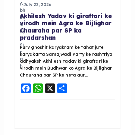
a
July 22, 2026
Akhilesh Yadav ki giraftari ke
t
virodh mein Agra ke Bijlighar
Chauraha par SP ka
i
pradarshan
o
Purv ghoshit karyakram ke tahat jute
karyakarta Samajwadi Party ke rashtriya
adhyaksh Akhilesh Yadav ki giraftari ke
n
virodh mein Budhwar ko Agra ke Bijlighar
Chauraha par SP ke neta aur…
F
W
X
S
a
h
h
c
a
a
e
ts
re
b
A