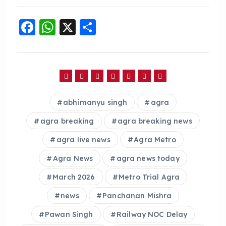
F
W
X
S
a
h
h
c
a
a
e
ts
re
b
A
abhimanyu singh
agra
o
p
o
p
agra breaking
agra breaking news
k
agra live news
Agra Metro
Agra News
agra news today
March 2026
Metro Trial Agra
news
Panchanan Mishra
Pawan Singh
Railway NOC Delay