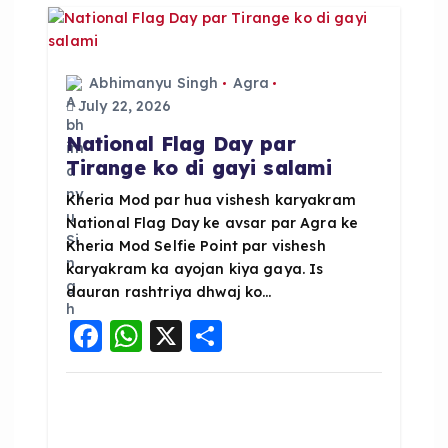
o
p
o
p
k
Abhimanyu Singh
Agra
July 22, 2026
National Flag Day par
Tirange ko di gayi salami
Kheria Mod par hua vishesh karyakram
National Flag Day ke avsar par Agra ke
Kheria Mod Selfie Point par vishesh
karyakram ka ayojan kiya gaya. Is
dauran rashtriya dhwaj ko…
F
W
X
S
a
h
h
c
a
a
e
ts
re