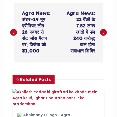
P
Agra News:
Agra News:
o
अंडर-19 मून
22 बैंकों के
प्रीमियर लीग
7.82 लाख
s
26 नवंबर से
खातों में डंप
सेंट जोंस मैदान
₹240 करोड़;
t
पर; विजेता को
कल होगा
₹31,000
समाधान शिविर
n
a
Related Posts
v
i
g
Abhimanyu Singh
Agra