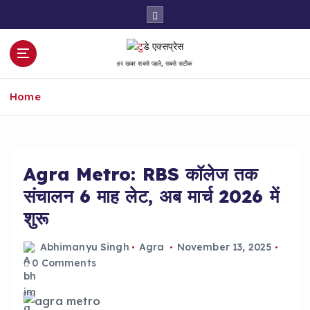
S
k
i
p
हर खबर सबसे पहले, सबसे सटीक
t
o
Home
c
o
n
t
e
Agra Metro: RBS कॉलेज तक
n
संचालन 6 माह लेट, अब मार्च 2026 में
t
शुरू
Abhimanyu Singh
Agra
November 13, 2025
0 Comments