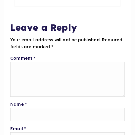
b
A
o
p
o
p
Leave a Reply
k
Your email address will not be published.
Required
fields are marked
*
Comment
*
Name
*
Email
*