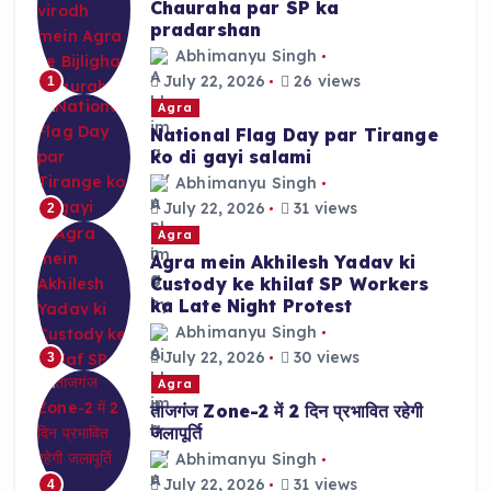
Chauraha par SP ka
pradarshan
Abhimanyu Singh
July 22, 2026
26 views
1
Agra
National Flag Day par Tirange
ko di gayi salami
Abhimanyu Singh
July 22, 2026
31 views
2
Agra
Agra mein Akhilesh Yadav ki
Custody ke khilaf SP Workers
ka Late Night Protest
Abhimanyu Singh
July 22, 2026
30 views
3
Agra
ताजगंज Zone-2 में 2 दिन प्रभावित रहेगी
जलापूर्ति
Abhimanyu Singh
July 22, 2026
31 views
4