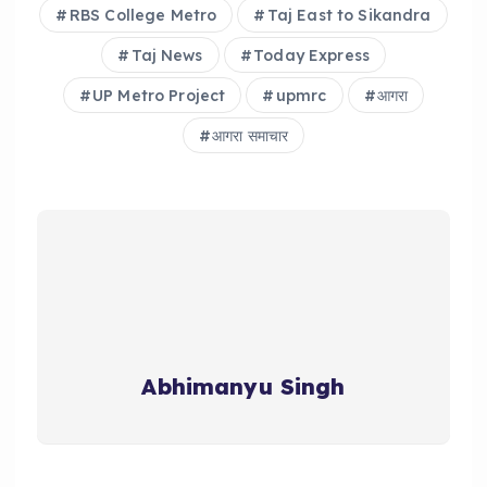
RBS College Metro
Taj East to Sikandra
Taj News
Today Express
UP Metro Project
upmrc
आगरा
आगरा समाचार
Abhimanyu Singh