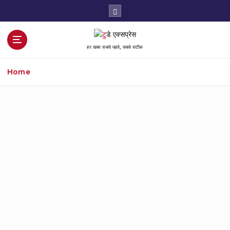
हर खबर सबसे पहले, सबसे सटीक
Home
Akhilesh Yadav ki giraftari ke
virodh mein Agra ke Bijlighar
Chauraha par SP ka pradarshan
July 22, 2026
/
No Comments
Purv ghoshit karyakram ke tahat jute karyakarta
Samajwadi Party ke rashtriya adhyaksh Akhilesh