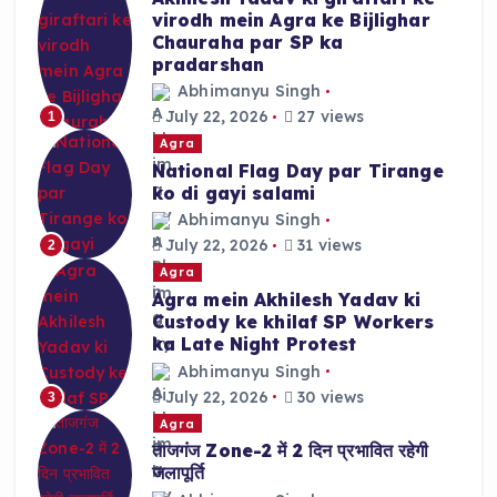
o
p
virodh mein Agra ke Bijlighar
k
Chauraha par SP ka
pradarshan
Abhimanyu Singh
July 22, 2026
27 views
1
Agra
National Flag Day par Tirange
ko di gayi salami
Abhimanyu Singh
July 22, 2026
31 views
2
Agra
Agra mein Akhilesh Yadav ki
Custody ke khilaf SP Workers
ka Late Night Protest
Abhimanyu Singh
July 22, 2026
30 views
3
Agra
ताजगंज Zone-2 में 2 दिन प्रभावित रहेगी
जलापूर्ति