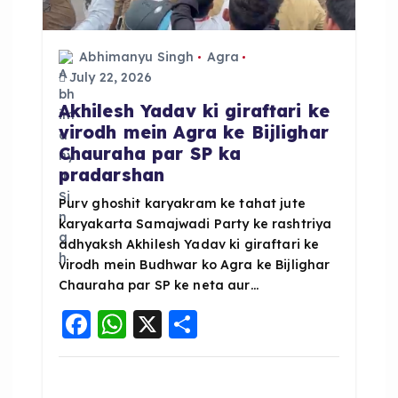
a
t
Abhimanyu Singh
Agra
July 22, 2026
i
Akhilesh Yadav ki giraftari ke
o
virodh mein Agra ke Bijlighar
Chauraha par SP ka
pradarshan
n
Purv ghoshit karyakram ke tahat jute
karyakarta Samajwadi Party ke rashtriya
adhyaksh Akhilesh Yadav ki giraftari ke
virodh mein Budhwar ko Agra ke Bijlighar
Chauraha par SP ke neta aur…
F
W
X
S
a
h
h
c
a
a