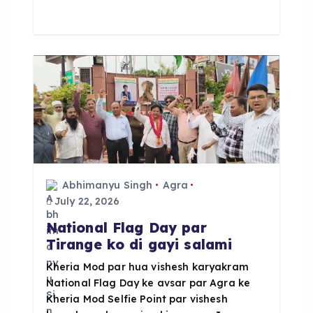
e
ts
re
b
A
o
p
o
p
k
Abhimanyu Singh
Agra
July 22, 2026
National Flag Day par
Tirange ko di gayi salami
Kheria Mod par hua vishesh karyakram
National Flag Day ke avsar par Agra ke
Kheria Mod Selfie Point par vishesh