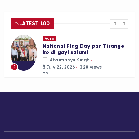
LATEST 100
Agra
Agra mein Akhilesh Yadav ki
Custody ke khilaf SP Workers
ka Late Night Protest
Abhimanyu Singh
July 22, 2026
28 views
3