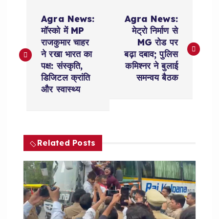
P
Agra News:
Agra News:
o
मॉस्को में MP
मेट्रो निर्माण से
राजकुमार चाहर
MG रोड पर
s
ने रखा भारत का
बढ़ा दबाव; पुलिस
पक्ष: संस्कृति,
कमिश्नर ने बुलाई
t
डिजिटल क्रांति
समन्वय बैठक
और स्वास्थ्य
n
a
Related Posts
v
i
g