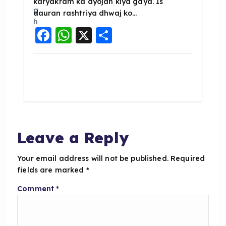
karyakram ka ayojan kiya gaya. Is
dauran rashtriya dhwaj ko…
F
W
X
S
a
h
h
c
a
a
e
ts
re
b
A
o
p
o
p
Leave a Reply
k
Your email address will not be published.
Required
fields are marked
*
Comment
*