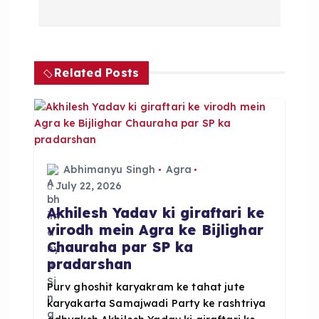
n
a
Related Posts
v
i
g
Abhimanyu Singh
Agra
a
July 22, 2026
Akhilesh Yadav ki giraftari ke
t
virodh mein Agra ke Bijlighar
Chauraha par SP ka
i
pradarshan
o
Purv ghoshit karyakram ke tahat jute
karyakarta Samajwadi Party ke rashtriya