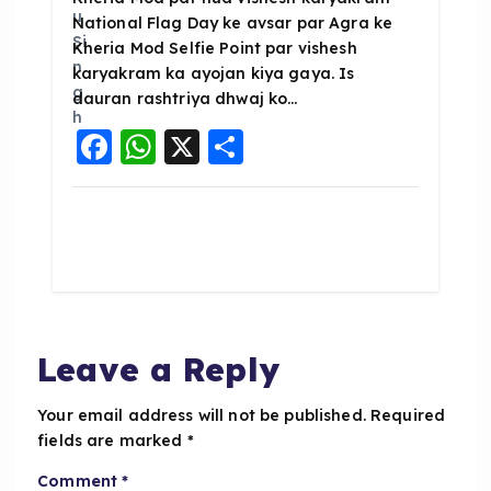
National Flag Day ke avsar par Agra ke
Kheria Mod Selfie Point par vishesh
karyakram ka ayojan kiya gaya. Is
dauran rashtriya dhwaj ko…
F
W
X
S
a
h
h
c
a
a
e
ts
re
b
A
o
p
o
p
Leave a Reply
k
Your email address will not be published.
Required
fields are marked
*
Comment
*