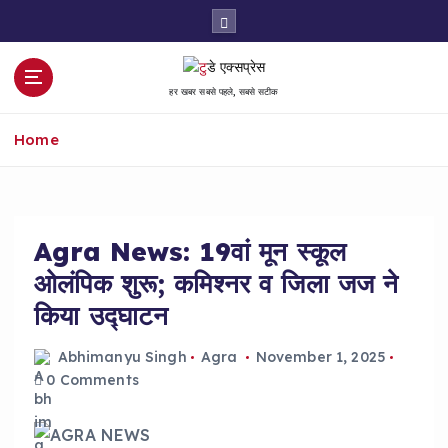
S
k
i
p
हर खबर सबसे पहले, सबसे सटीक
t
o
Home
c
o
n
t
e
Agra News: 19वां मून स्कूल
n
ओलंपिक शुरू; कमिश्नर व जिला जज ने
t
किया उद्घाटन
Abhimanyu Singh
Agra
November 1, 2025
0 Comments