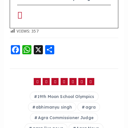
VIEWS:
357
F
W
X
S
a
h
h
c
a
a
e
ts
re
b
A
o
p
19th Moon School Olympics
o
p
abhimanyu singh
agra
k
Agra Commissioner Judge