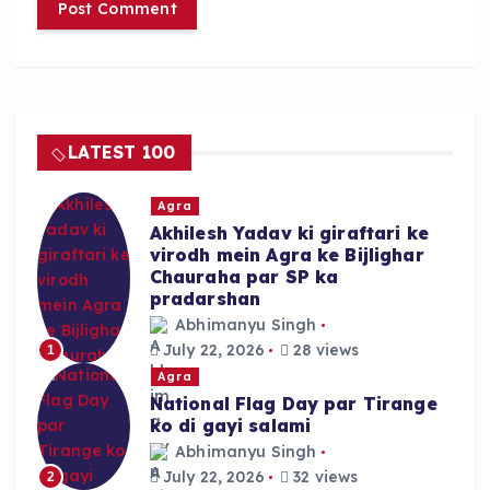
LATEST 100
Agra
Akhilesh Yadav ki giraftari ke
virodh mein Agra ke Bijlighar
Chauraha par SP ka
pradarshan
Abhimanyu Singh
July 22, 2026
28 views
1
Agra
National Flag Day par Tirange
ko di gayi salami
Abhimanyu Singh
July 22, 2026
32 views
2