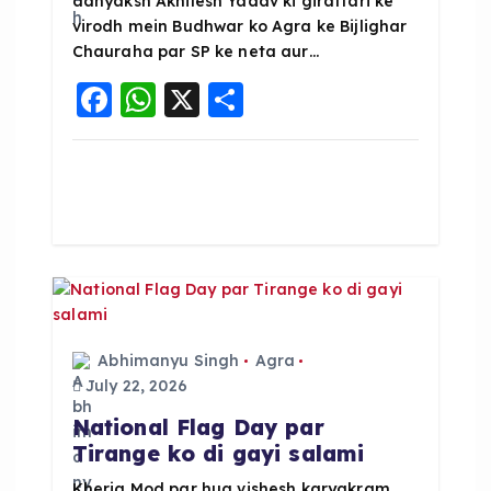
adhyaksh Akhilesh Yadav ki giraftari ke
n
virodh mein Budhwar ko Agra ke Bijlighar
Chauraha par SP ke neta aur…
F
W
X
S
a
h
h
c
a
a
e
ts
re
b
A
o
p
o
p
k
Abhimanyu Singh
Agra
July 22, 2026
National Flag Day par
Tirange ko di gayi salami
Kheria Mod par hua vishesh karyakram