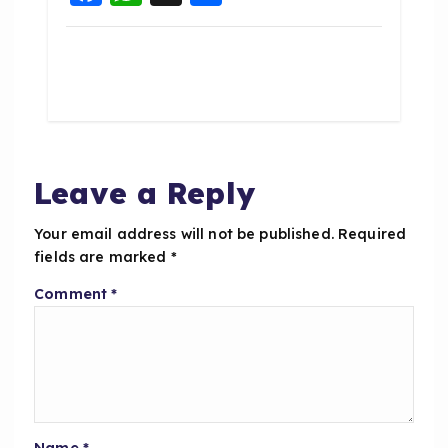
a
h
h
c
a
a
e
ts
re
b
A
o
p
o
p
Leave a Reply
k
Your email address will not be published.
Required
fields are marked
*
Comment
*
Name
*