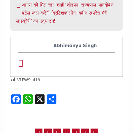
आगरा को मिल रहा ‘शाही’ तोहफा: राज्यपाल आनंदीबेन
पटेल कल करेंगी ब्रिटिशकालीन ‘क्वीन एम्प्रेस मैरी
लाइब्रेरी’ का उद्घाटन!
Abhimanyu Singh
VIEWS:
419
F
W
X
S
a
h
h
c
a
a
e
ts
re