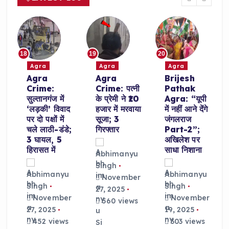
18
19
20
Agra
Agra
Agra
Agra
Agra
Brijesh
Crime:
Crime: पत्नी
Pathak
सुल्तानगंज में
के प्रेमी ने ₹10
Agra: “यूपी
‘लड़की’ विवाद
हजार में मरवाया
में नहीं आने देंगे
े
पर दो पक्षों में
सूजा; 3
जंगलराज
चले लाठी-डंडे;
गिरफ्तार
Part-2”;
3 घायल, 5
अखिलेश पर
हिरासत में
साधा निशाना
Abhimanyu
Singh
Abhimanyu
Abhimanyu
r
November
Singh
Singh
27, 2025
November
November
560 views
27, 2025
19, 2025
452 views
303 views