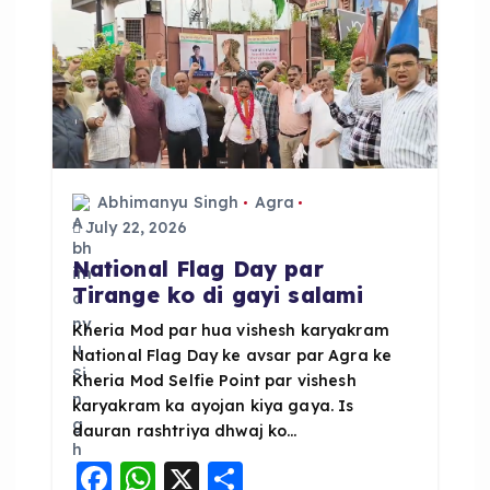
o
p
k
Abhimanyu Singh
Agra
July 22, 2026
National Flag Day par
Tirange ko di gayi salami
Kheria Mod par hua vishesh karyakram
National Flag Day ke avsar par Agra ke
Kheria Mod Selfie Point par vishesh
karyakram ka ayojan kiya gaya. Is
dauran rashtriya dhwaj ko…
F
W
X
S