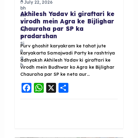
i
July 22, 2026
o
Akhilesh Yadav ki giraftari ke
virodh mein Agra ke Bijlighar
Chauraha par SP ka
n
pradarshan
Purv ghoshit karyakram ke tahat jute
karyakarta Samajwadi Party ke rashtriya
adhyaksh Akhilesh Yadav ki giraftari ke
virodh mein Budhwar ko Agra ke Bijlighar
Chauraha par SP ke neta aur…
F
W
X
S
a
h
h
c
a
a
e
ts
re
b
A
o
p