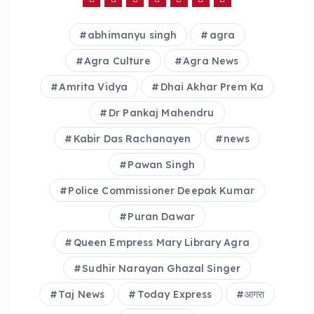
b
A
o
p
abhimanyu singh
agra
o
p
Agra Culture
Agra News
k
Amrita Vidya
Dhai Akhar Prem Ka
Dr Pankaj Mahendru
Kabir Das Rachanayen
news
Pawan Singh
Police Commissioner Deepak Kumar
Puran Dawar
Queen Empress Mary Library Agra
Sudhir Narayan Ghazal Singer
Taj News
Today Express
आगरा