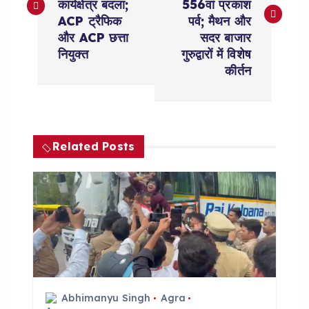
s
कार्यक्षेत्र बदला;
556वां प्रकाश
ACP ट्रैफिक
पर्व; मैथन और
t
और ACP छत्ता
सदर बाजार
नियुक्त
गुरुद्वारों में विशेष
n
कीर्तन
a
v
Related Posts
i
g
a
t
Abhimanyu Singh
Agra