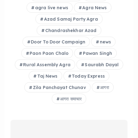
o
p
agra live news
Agra News
k
Azad Samaj Party Agra
Chandrashekhar Azad
Door To Door Campaign
news
Paon Paon Chalo
Pawan Singh
Rural Assembly Agra
Saurabh Dayal
Taj News
Today Express
Zila Panchayat Chunav
आगरा
आगरा समाचार