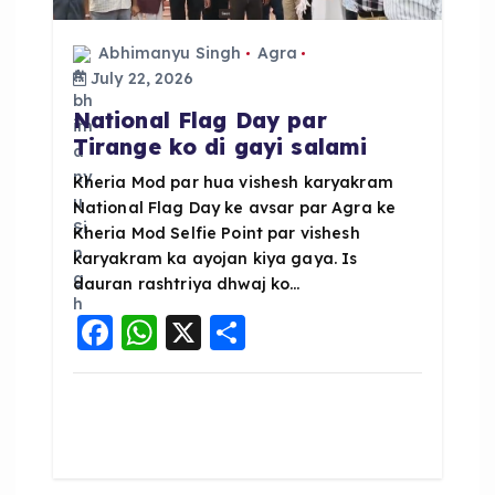
Abhimanyu Singh
Agra
July 22, 2026
National Flag Day par
Tirange ko di gayi salami
Kheria Mod par hua vishesh karyakram
National Flag Day ke avsar par Agra ke
Kheria Mod Selfie Point par vishesh
karyakram ka ayojan kiya gaya. Is
dauran rashtriya dhwaj ko…
F
W
X
S
a
h
h
c
a
a
e
ts
re
b
A