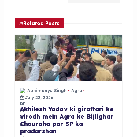
a
v
Related Posts
i
g
a
t
Abhimanyu Singh
Agra
i
July 22, 2026
o
Akhilesh Yadav ki giraftari ke
virodh mein Agra ke Bijlighar
Chauraha par SP ka
n
pradarshan