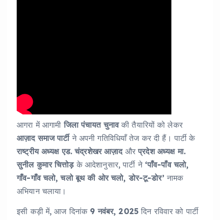
आगरा में आगामी
जिला पंचायत चुनाव
की तैयारियों को लेकर
आज़ाद समाज पार्टी
ने अपनी गतिविधियाँ तेज कर दी हैं। पार्टी के
राष्ट्रीय अध्यक्ष एड. चंद्रशेखर आज़ाद
और
प्रदेश अध्यक्ष मा.
सुनील कुमार चित्तोड़
के आदेशानुसार, पार्टी ने
‘पाँव-पाँव चलो,
गाँव-गाँव चलो, चलो बूथ की ओर चलो, डोर-टू-डोर’
नामक
अभियान चलाया।
इसी कड़ी में, आज दिनांक
9 नवंबर, 2025
दिन रविवार को पार्टी