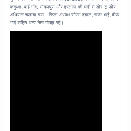
ककुआ, बाई गाँव, भोगलपुरा और हरलाल की घड़ी में डोर-टू-डोर
अभियान चलाया गया। जिला अध्यक्ष सौरभ दयाल, राजा भाई, वीरू
भाई सहित अन्य नेता मौजूद रहे।