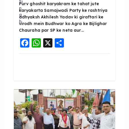
Purv ghoshit karyakram ke tahat jute
karyakarta Samajwadi Party ke rashtriya
adhyaksh Akhilesh Yadav ki giraftari ke
virodh mein Budhwar ko Agra ke Bijlighar
Chauraha par SP ke neta aur…
F
W
X
S
a
h
h
c
a
a
e
ts
re
b
A
o
p
o
p
k