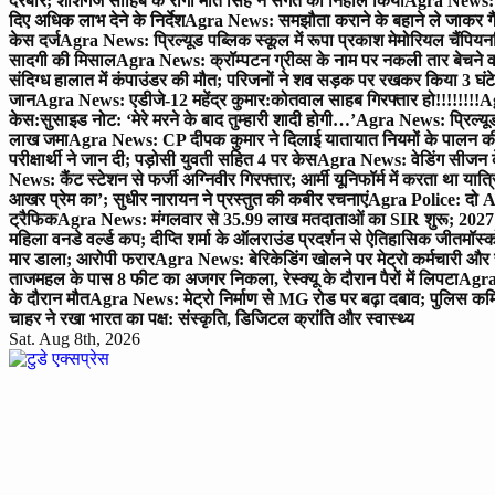
दरबार; शीशगंज साहिब के रागी मीत सिंह ने संगत को निहाल किया
Agra News: च
दिए अधिक लाभ देने के निर्देश
Agra News: समझौता कराने के बहाने ले जाकर गैंगरेप
केस दर्ज
Agra News: प्रिल्यूड पब्लिक स्कूल में रूपा प्रकाश मेमोरियल चैंपियनशि
सादगी की मिसाल
Agra News: क्रॉम्पटन ग्रीव्स के नाम पर नकली तार बेचने व
संदिग्ध हालात में कंपाउंडर की मौत; परिजनों ने शव सड़क पर रखकर किया 3 घंटे
जान
Agra News: एडीजे-12 महेंद्र कुमार:कोतवाल साहब गिरफ्तार हो!!!!!!!!
Ag
केस:सुसाइड नोट: ‘मेरे मरने के बाद तुम्हारी शादी होगी…’
Agra News: प्रिल्यूड
लाख जमा
Agra News: CP दीपक कुमार ने दिलाई यातायात नियमों के पालन 
परीक्षार्थी ने जान दी; पड़ोसी युवती सहित 4 पर केस
Agra News: वेडिंग सीजन के 
News: कैंट स्टेशन से फर्जी अग्निवीर गिरफ्तार; आर्मी यूनिफॉर्म में करता था यात्र
आखर प्रेम का’; सुधीर नारायन ने प्रस्तुत की कबीर रचनाएं
Agra Police: दो AC
ट्रैफिक
Agra News: मंगलवार से 35.99 लाख मतदाताओं का SIR शुरू; 2027 
महिला वनडे वर्ल्ड कप; दीप्ति शर्मा के ऑलराउंड प्रदर्शन से ऐतिहासिक जीत
मॉस्क
मार डाला; आरोपी फरार
Agra News: बेरिकेडिंग खोलने पर मेट्रो कर्मचारी और 
ताजमहल के पास 8 फीट का अजगर निकला, रेस्क्यू के दौरान पैरों में लिपटा
Agra 
के दौरान मौत
Agra News: मेट्रो निर्माण से MG रोड पर बढ़ा दबाव; पुलिस कमि
चाहर ने रखा भारत का पक्ष: संस्कृति, डिजिटल क्रांति और स्वास्थ्य
Sat. Aug 8th, 2026