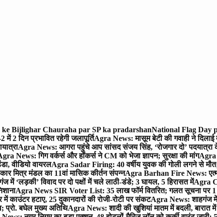
ra ke Bijlighar Chauraha par SP ka pradarshan
National Flag Day p
में 2 दिन प्रभावित रहेगी जलापूर्ति
Agra News: मासूम बेटी की गवाही ने दिलाई 
यात्रा
Agra News: आगरा पहुंचे आप सांसद संजय सिंह, ‘रोजगार दो’ पदयात्रा के
gra News: गिग वर्कर्स और हॉकर्स ने CM को भेजा ज्ञापन; सुरक्षा की मांग
Agra P
ंडा, वीडियो वायरल
Agra Sadar Firing: 40 वर्षीय युवक की गोली लगने से मौत; 
 मित्र मंडल का 11वां मासिक कीर्तन संपन्न
Agra Barhan Fire News: एत्मा
में ‘लड़की’ विवाद पर दो पक्षों में चले लाठी-डंडे; 3 घायल, 5 हिरासत में
Agra Cri
निशाना
Agra News SIR Voter List: 35 लाख फॉर्म वितरित; गलत सूचना पर 1
ं काउंटर हटाए, 25 दुकानदारों की रोजी-रोटी पर संकट
Agra News: शाहगंज में
 प्रो. बघेल मुख्य अतिथि
Agra News: शादी की खुशियां मातम में बदली, बारात में 
News: नगर निगम का बड़ा एक्शन, 48 होटलों-मैरिज लॉन को कुर्की वारंट जारी; 5