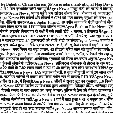
ra ke Bijlighar Chauraha par SP ka pradarshan
National Flag Day p
में 2 दिन प्रभावित रहेगी जलापूर्ति
Agra News: मासूम बेटी की गवाही ने दिलाई 
यात्रा
Agra News: आगरा पहुंचे आप सांसद संजय सिंह, ‘रोजगार दो’ पदयात्रा के
gra News: गिग वर्कर्स और हॉकर्स ने CM को भेजा ज्ञापन; सुरक्षा की मांग
Agra P
ंडा, वीडियो वायरल
Agra Sadar Firing: 40 वर्षीय युवक की गोली लगने से मौत; 
 मित्र मंडल का 11वां मासिक कीर्तन संपन्न
Agra Barhan Fire News: एत्मा
में ‘लड़की’ विवाद पर दो पक्षों में चले लाठी-डंडे; 3 घायल, 5 हिरासत में
Agra Cri
निशाना
Agra News SIR Voter List: 35 लाख फॉर्म वितरित; गलत सूचना पर 1
ं काउंटर हटाए, 25 दुकानदारों की रोजी-रोटी पर संकट
Agra News: शाहगंज में
 प्रो. बघेल मुख्य अतिथि
Agra News: शादी की खुशियां मातम में बदली, बारात में 
News: नगर निगम का बड़ा एक्शन, 48 होटलों-मैरिज लॉन को कुर्की वारंट जारी; 5
र किड्स स्कूल में बाल मेला आयोजित; बच्चों ने लगाए स्टॉल, परिजनों संग खूब ल
टेल आउटरीच कार्यक्रम आयोजित; ग्राहकों को मिला वन-स्टॉप अनुभव
Agra News:
कुंडली खंगालेगी एटीएस
Agra News: हॉस्पिटल संचालक से होटल के नाम पर 1.17
22 बैंकों के 7.82 लाख खातों में डंप ₹240 करोड़; कल होगा समाधान शिविर
Agra
ो ₹31,000
Agra News: IAS बताकर दोस्ती, 8 साल में युवती-मां से 20 लाख रुपये
ा, गार्डों पर सरियों से हमला कर किया गंभीर रूप से घायल; FIR दर्ज
Agra News: व
 रौब से FIR में ढिलाई!
Agra News: डौकी में सुनार लूट का खुलासा; 1.6 किलो 
 News: घटिया निर्माण पर विधायक पुत्र आगबबूला; ठेकेदार बोला- ‘परिवहन म
िल्ली धमाके के बाद आगरा का ‘पप्पू’ घायल; पुलिस ने तेज की चेकिंग, ताजमहल
ेशनल फिल्म फेस्टिवल का पोस्टर विमोचन
Agra News: ताजमहल देखने आए टूरिस्ट स
 महिला जेसीबी पर चढ़ी
Agra News: 1 वर्ष में खड़ा हुआ VSPS स्कूल का 3 मंजिला
 News: कब्जा विवाद के आरोपी नेता मंच पर! अरुण सिंह के कार्यक्रम में उपस्
र पर पुताई, रोड शो का रूट फाइनल नहीं
Agra News: आज़ाद समाज पार्टी का ‘पाँव-प