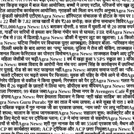
र किड्स स्कूल में बाल मेला आयोजित; बच्चों ने लगाए स्टॉल, परिजनों संग खूब ल
टेल आउटरीच कार्यक्रम आयोजित; ग्राहकों को मिला वन-स्टॉप अनुभव
Agra News:
कुंडली खंगालेगी एटीएस
Agra News: हॉस्पिटल संचालक से होटल के नाम पर 1.17
22 बैंकों के 7.82 लाख खातों में डंप ₹240 करोड़; कल होगा समाधान शिविर
Agra
ो ₹31,000
Agra News: IAS बताकर दोस्ती, 8 साल में युवती-मां से 20 लाख रुपये
ा, गार्डों पर सरियों से हमला कर किया गंभीर रूप से घायल; FIR दर्ज
Agra News: व
 रौब से FIR में ढिलाई!
Agra News: डौकी में सुनार लूट का खुलासा; 1.6 किलो 
 News: घटिया निर्माण पर विधायक पुत्र आगबबूला; ठेकेदार बोला- ‘परिवहन म
िल्ली धमाके के बाद आगरा का ‘पप्पू’ घायल; पुलिस ने तेज की चेकिंग, ताजमहल
ेशनल फिल्म फेस्टिवल का पोस्टर विमोचन
Agra News: ताजमहल देखने आए टूरिस्ट स
 महिला जेसीबी पर चढ़ी
Agra News: 1 वर्ष में खड़ा हुआ VSPS स्कूल का 3 मंजिला
 News: कब्जा विवाद के आरोपी नेता मंच पर! अरुण सिंह के कार्यक्रम में उपस्
र पर पुताई, रोड शो का रूट फाइनल नहीं
Agra News: आज़ाद समाज पार्टी का ‘पाँव-प
लते ट्रैक्टर पर चढ़ते समय पैर फिसला; युवक की पहिए के नीचे आने से मौत
Agra
 पीड़िता से वकील ने किया दुष्कर्म; गिरफ्तार को पैर टूटे
Agra News: गलत गेट
प में 26 स्कूलों के छात्रों ने लिया भाग; डीपीएस बना चैंपियन
Agra News: जनरल क
ाला गिरफ्तार; 99 बंडल जब्त
Agra News: विभव नगर के Avengers Café में हुक्
 हंगामा
Agra News: मेयर हेमलता दिवाकर ने किया ‘श्री खंडा साहिब’ का लोकार्
ra News Guru Purab: गुरु का ताल में भव्य उत्सव; 4 बजे सुबह से रात 1 ब
 पब्लिक स्कूल में गुरु नानक जी का प्रकाश उत्सव, ‘नाम जपो’ पर लघु नाटिका
Ag
की शपथ; चालान के साथ जागरूकता
Agra News: सहालग शुरू; कलेक्ट्रेट और हाई
लिए मेट्रो रूट पर ट्रैफिक प्लान; CP ने मांगा जनता से सहयोग
Agra News: बरौल
ियों से चोरी
Agra News: श्री गुरु नानक देव जी का 556वां प्रकाश पर्व; मैथन और सदर
P का कार्यक्षेत्र बदला; ACP ट्रैफिक और ACP छत्ता नियुक्त
Agra News: देव