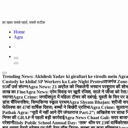
हर खबर सबसे पहले, सबसे सटीक
Home
Agra
Trending News:
Akhilesh Yadav ki giraftari ke virodh mein Ag
Custody ke khilaf SP Workers ka Late Night Protest
ताजगंज Zone-2 
95वाँ उर्स संपन्न
Agra News: 23 अप्रैल को निकलेगी भगवान परशुराम की शोभा
लाख का Fine
Agra News: प्रेम विवाह पर खूनी रंजिश, साले ने जीजा को रेता
A
स्वागत
Agra Crime: जगदीशपुरा में महिला टीचर की दबंगई; युवती के सिर पर ड
डांस चैंपियनशिप; सिम्पकिन्स स्कूल प्रथम
Agra Shyam Bhajan: श्रीजी सरकार
फेलिक्स का 47वां वार्षिक दिवस; बच्चों ने बिखेरी प्रतिभा
Agra Crime: सुल्तानगंज 
Pathak Agra: “यूपी में नहीं आने देंगे जंगलराज Part-2”; अखिलेश पर साधा 
निगम की GRAP में पहली बड़ी कार्रवाई
Agra News Chaat Gali: सदर बाजार मे
परेशानी
Holy Public School Annual Day: ‘तत्व’ थीम पर 23वां वार्षिकोत्सव;
बाद आगरा मेट्रो स्टेशन पर एंटी-टेरर मॉक ड्रिल; सुरक्षा का कड़ा इम्तिहान
Agra 