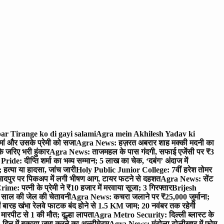
ar Tirange ko di gayi salami
Agra mein Akhilesh Yadav ki
मां और उसके प्रेमी को सजा
Agra News: हज़रत अबरार शाह मक्की मदनी का
 जरिए भरी हुंकार
Agra News: ताजमहल के पास गंदगी, सफाई एजेंसी पर ₹3
ride: दीप्ति शर्मा का भव्य सम्मान; 5 लाख का चेक, ‘दबंग’ अंदाज में
हत्या या हादसा, जांच जारी
Holy Public Junior College: 7वीं हरेश तोमर
दपुर पर पिकअप में लगी भीषण आग, टायर फटने से दहशत
Agra News: सेंट
me: पत्नी के प्रेमी ने ₹10 हजार में मरवाया सूजा; 3 गिरफ्तार
Brijesh
 साल की जेल की चेतावनी
Agra News: कचरा जलाने पर ₹25,000 जुर्माना;
 बारह खंभा रेलवे फाटक बंद होने से 1.5 KM जाम; 20 नवंबर तक रहेगी
मारपीट से 1 की मौत; दूल्हा लापता
Agra Metro Security: दिल्ली ब्लास्ट के
 दिन में बकाया जमा करने का अल्टीमेटम
Agra News: मंटोला ढोलीखार में फोम