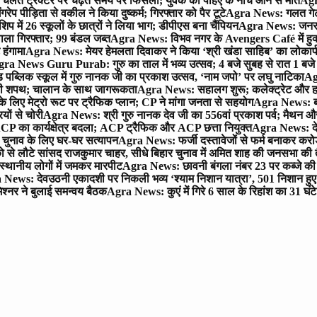
लते ट्रैक्टर पर चढ़ते समय पैर फिसला; युवक की पहिए के नीचे आने से मौत
Agra
 पीड़िता से वकील ने किया दुष्कर्म; गिरफ्तार को पैर टूटे
Agra News: गलत गेट
प में 26 स्कूलों के छात्रों ने लिया भाग; डीपीएस बना चैंपियन
Agra News: जनरल क
ाला गिरफ्तार; 99 बंडल जब्त
Agra News: विभव नगर के Avengers Café में हुक्
 हंगामा
Agra News: मेयर हेमलता दिवाकर ने किया ‘श्री खंडा साहिब’ का लोकार्
ra News Guru Purab: गुरु का ताल में भव्य उत्सव; 4 बजे सुबह से रात 1 ब
 पब्लिक स्कूल में गुरु नानक जी का प्रकाश उत्सव, ‘नाम जपो’ पर लघु नाटिका
Ag
की शपथ; चालान के साथ जागरूकता
Agra News: सहालग शुरू; कलेक्ट्रेट और हाई
लिए मेट्रो रूट पर ट्रैफिक प्लान; CP ने मांगा जनता से सहयोग
Agra News: बरौल
ियों से चोरी
Agra News: श्री गुरु नानक देव जी का 556वां प्रकाश पर्व; मैथन और सदर
P का कार्यक्षेत्र बदला; ACP ट्रैफिक और ACP छत्ता नियुक्त
Agra News: देव
चुनाव के लिए घर-घर सत्यापन
Agra News: फर्जी दस्तावेजों से फर्म बनाकर करोड़ो
ो से लौटे सांसद राजकुमार चाहर, सीधे बिहार चुनाव में अमित शाह की जनसभा की तैय
स्थानीय लोगों में जमकर मारपीट
Agra News: छावनी बंगला नंबर 23 पर कब्जे की 
News: देवउठनी एकादशी पर निकली भव्य ‘श्याम निशान यात्रा’, 501 निशान हु
श्नर ने बुलाई समन्वय बैठक
Agra News: कुएं में गिरे 6 साल के रिहांश का 31 घं