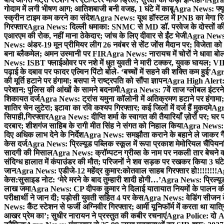
गोदाम में लगी भीषण आग; आतिशबाजी बनी वजह, 1 घंटे में काबू
Agra News: फ्यूच
स्क्रीन टाइम कम करने का संदेश
Agra News: यूथ हॉस्टल में PNB का मेगा रि
गिरफ्तार
Agra News: दिल्ली धमाका: SNMC से MD डॉ. परवेज के दोस्तों की 
एआरएम की रोक, नहीं माना ठेकेदार; जांच के लिए दीवार से ईंट भेजी
Agra News: 
News: अंडर-19 मून प्रीमियर लीग 26 नवंबर से सेंट जोंस मैदान पर; विजेता क
बना ब्लैकमेल; अमन उस्मानी पर FIR
Agra News: नारायच में चोरों ने धावा बोल
News: ISBT फ्लाईओवर पर नशे में धुत युवती ने मारी टक्कर, युवक घायल; VIP
पढ़ाई के दबाव पर फादर एल्विन पिंटो बोले- ‘बच्चों में सहने की शक्ति कम हुई’
Agra
की मूर्ति हटाने पर हंगामा; बसपा ने राष्ट्रपति को सौंपा ज्ञापन
Agra High Alert: द
परेशान; पुलिस की आंखों के सामने बदनामी
Agra News: 7वें ताज ग्लोबल इंटरन
शिकायत दर्ज
Agra News: ट्रांस यमुना कॉलोनी में अतिक्रमण हटाने पर हंगामा;
शातिर चेन लुटेरा; इटावा का रवि कश्यप गिरफ्तार; कई जिलों में दर्ज हैं मुकदमे
Agra
सिपाही,गिरफ्तार
Agra News: दीप्ति शर्मा के स्वागत की तैयारियाँ ज़ोरों पर; घ
दरबार; शीशगंज साहिब के रागी मीत सिंह ने संगत को निहाल किया
Agra News: च
दिए अधिक लाभ देने के निर्देश
Agra News: समझौता कराने के बहाने ले जाकर गैंगरेप
केस दर्ज
Agra News: प्रिल्यूड पब्लिक स्कूल में रूपा प्रकाश मेमोरियल चैंपियनशि
सादगी की मिसाल
Agra News: क्रॉम्पटन ग्रीव्स के नाम पर नकली तार बेचने व
संदिग्ध हालात में कंपाउंडर की मौत; परिजनों ने शव सड़क पर रखकर किया 3 घंटे
जान
Agra News: एडीजे-12 महेंद्र कुमार:कोतवाल साहब गिरफ्तार हो!!!!!!!!
Ag
केस:सुसाइड नोट: ‘मेरे मरने के बाद तुम्हारी शादी होगी…’
Agra News: प्रिल्यूड
लाख जमा
Agra News: CP दीपक कुमार ने दिलाई यातायात नियमों के पालन 
परीक्षार्थी ने जान दी; पड़ोसी युवती सहित 4 पर केस
Agra News: वेडिंग सीजन के 
News: कैंट स्टेशन से फर्जी अग्निवीर गिरफ्तार; आर्मी यूनिफॉर्म में करता था यात्र
आखर प्रेम का’; सुधीर नारायन ने प्रस्तुत की कबीर रचनाएं
Agra Police: दो AC