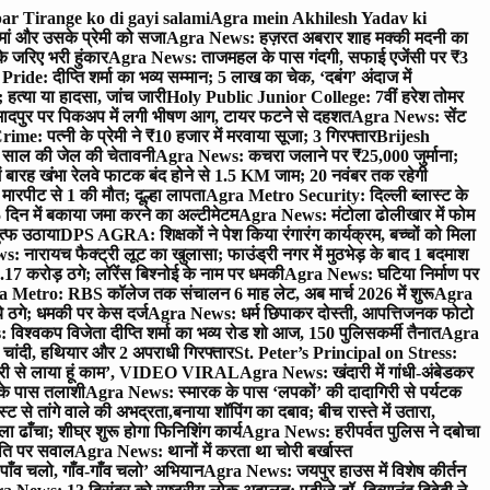
ar Tirange ko di gayi salami
Agra mein Akhilesh Yadav ki
मां और उसके प्रेमी को सजा
Agra News: हज़रत अबरार शाह मक्की मदनी का
 जरिए भरी हुंकार
Agra News: ताजमहल के पास गंदगी, सफाई एजेंसी पर ₹3
ride: दीप्ति शर्मा का भव्य सम्मान; 5 लाख का चेक, ‘दबंग’ अंदाज में
हत्या या हादसा, जांच जारी
Holy Public Junior College: 7वीं हरेश तोमर
दपुर पर पिकअप में लगी भीषण आग, टायर फटने से दहशत
Agra News: सेंट
me: पत्नी के प्रेमी ने ₹10 हजार में मरवाया सूजा; 3 गिरफ्तार
Brijesh
 साल की जेल की चेतावनी
Agra News: कचरा जलाने पर ₹25,000 जुर्माना;
 बारह खंभा रेलवे फाटक बंद होने से 1.5 KM जाम; 20 नवंबर तक रहेगी
मारपीट से 1 की मौत; दूल्हा लापता
Agra Metro Security: दिल्ली ब्लास्ट के
 दिन में बकाया जमा करने का अल्टीमेटम
Agra News: मंटोला ढोलीखार में फोम
ुत्फ उठाया
DPS AGRA: शिक्षकों ने पेश किया रंगारंग कार्यक्रम, बच्चों को मिला
 नारायच फैक्ट्री लूट का खुलासा; फाउंड्री नगर में मुठभेड़ के बाद 1 बदमाश
 करोड़ ठगे; लॉरेंस बिश्नोई के नाम पर धमकी
Agra News: घटिया निर्माण पर
 Metro: RBS कॉलेज तक संचालन 6 माह लेट, अब मार्च 2026 में शुरू
Agra
 ठगे; धमकी पर केस दर्ज
Agra News: धर्म छिपाकर दोस्ती, आपत्तिजनक फोटो
िश्वकप विजेता दीप्ति शर्मा का भव्य रोड शो आज, 150 पुलिसकर्मी तैनात
Agra
चांदी, हथियार और 2 अपराधी गिरफ्तार
St. Peter’s Principal on Stress:
ंत्री से लाया हूं काम’, VIDEO VIRAL
Agra News: खंदारी में गांधी-अंबेडकर
 के पास तलाशी
Agra News: स्मारक के पास ‘लपकों’ की दादागिरी से पर्यटक
े तांगे वाले की अभद्रता,बनाया शॉपिंग का दबाव; बीच रास्ते में उतारा,
 ढाँचा; शीघ्र शुरू होगा फिनिशिंग कार्य
Agra News: हरीपर्वत पुलिस ने दबोचा
थिति पर सवाल
Agra News: थानों में करता था चोरी बर्खास्त
ाँव चलो, गाँव-गाँव चलो’ अभियान
Agra News: जयपुर हाउस में विशेष कीर्तन