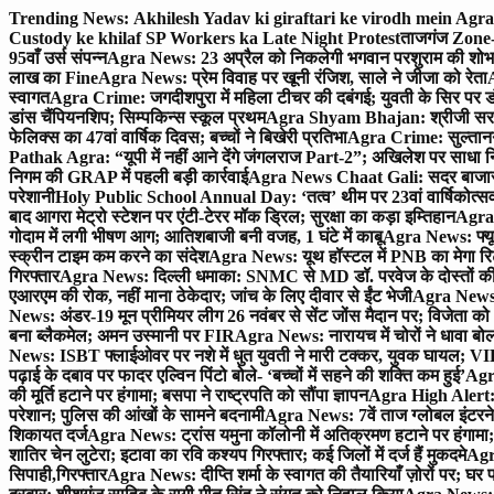
Skip
Trending News:
Akhilesh Yadav ki giraftari ke virodh mein Ag
to
Custody ke khilaf SP Workers ka Late Night Protest
ताजगंज Zone-2 
content
95वाँ उर्स संपन्न
Agra News: 23 अप्रैल को निकलेगी भगवान परशुराम की शोभा
लाख का Fine
Agra News: प्रेम विवाह पर खूनी रंजिश, साले ने जीजा को रेता
A
स्वागत
Agra Crime: जगदीशपुरा में महिला टीचर की दबंगई; युवती के सिर पर ड
डांस चैंपियनशिप; सिम्पकिन्स स्कूल प्रथम
Agra Shyam Bhajan: श्रीजी सरकार
फेलिक्स का 47वां वार्षिक दिवस; बच्चों ने बिखेरी प्रतिभा
Agra Crime: सुल्तानगंज 
Pathak Agra: “यूपी में नहीं आने देंगे जंगलराज Part-2”; अखिलेश पर साधा 
निगम की GRAP में पहली बड़ी कार्रवाई
Agra News Chaat Gali: सदर बाजार मे
परेशानी
Holy Public School Annual Day: ‘तत्व’ थीम पर 23वां वार्षिकोत्सव;
बाद आगरा मेट्रो स्टेशन पर एंटी-टेरर मॉक ड्रिल; सुरक्षा का कड़ा इम्तिहान
Agra 
गोदाम में लगी भीषण आग; आतिशबाजी बनी वजह, 1 घंटे में काबू
Agra News: फ्यूच
स्क्रीन टाइम कम करने का संदेश
Agra News: यूथ हॉस्टल में PNB का मेगा रि
गिरफ्तार
Agra News: दिल्ली धमाका: SNMC से MD डॉ. परवेज के दोस्तों की 
एआरएम की रोक, नहीं माना ठेकेदार; जांच के लिए दीवार से ईंट भेजी
Agra News: 
News: अंडर-19 मून प्रीमियर लीग 26 नवंबर से सेंट जोंस मैदान पर; विजेता क
बना ब्लैकमेल; अमन उस्मानी पर FIR
Agra News: नारायच में चोरों ने धावा बोल
News: ISBT फ्लाईओवर पर नशे में धुत युवती ने मारी टक्कर, युवक घायल; VIP
पढ़ाई के दबाव पर फादर एल्विन पिंटो बोले- ‘बच्चों में सहने की शक्ति कम हुई’
Agra
की मूर्ति हटाने पर हंगामा; बसपा ने राष्ट्रपति को सौंपा ज्ञापन
Agra High Alert: द
परेशान; पुलिस की आंखों के सामने बदनामी
Agra News: 7वें ताज ग्लोबल इंटरन
शिकायत दर्ज
Agra News: ट्रांस यमुना कॉलोनी में अतिक्रमण हटाने पर हंगामा;
शातिर चेन लुटेरा; इटावा का रवि कश्यप गिरफ्तार; कई जिलों में दर्ज हैं मुकदमे
Agra
सिपाही,गिरफ्तार
Agra News: दीप्ति शर्मा के स्वागत की तैयारियाँ ज़ोरों पर; घ