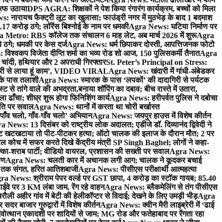
ुत्फ उठाया
DPS AGRA: शिक्षकों ने पेश किया रंगारंग कार्यक्रम, बच्चों को मिला
 नारायच फैक्ट्री लूट का खुलासा; फाउंड्री नगर में मुठभेड़ के बाद 1 बदमाश
 करोड़ ठगे; लॉरेंस बिश्नोई के नाम पर धमकी
Agra News: घटिया निर्माण पर
 Metro: RBS कॉलेज तक संचालन 6 माह लेट, अब मार्च 2026 में शुरू
Agra
 ठगे; धमकी पर केस दर्ज
Agra News: धर्म छिपाकर दोस्ती, आपत्तिजनक फोटो
िश्वकप विजेता दीप्ति शर्मा का भव्य रोड शो आज, 150 पुलिसकर्मी तैनात
Agra
चांदी, हथियार और 2 अपराधी गिरफ्तार
St. Peter’s Principal on Stress:
ंत्री से लाया हूं काम’, VIDEO VIRAL
Agra News: खंदारी में गांधी-अंबेडकर
 के पास तलाशी
Agra News: स्मारक के पास ‘लपकों’ की दादागिरी से पर्यटक
े तांगे वाले की अभद्रता,बनाया शॉपिंग का दबाव; बीच रास्ते में उतारा,
 ढाँचा; शीघ्र शुरू होगा फिनिशिंग कार्य
Agra News: हरीपर्वत पुलिस ने दबोचा
थिति पर सवाल
Agra News: थानों में करता था चोरी बर्खास्त
ाँव चलो, गाँव-गाँव चलो’ अभियान
Agra News: जयपुर हाउस में विशेष कीर्तन
 News: 13 दिसंबर को राष्ट्रीय लोक अदालत; एडीजे डॉ. दिव्यानंद द्विवेदी ने
 खटखटाया तो पीट-पीटकर हत्या; ऑटो चालक की इलाज के दौरान मौत; 2 पर
ोच में सफर करते दिखे केंद्रीय मंत्री SP Singh Baghel; लोगों ने कहा-
का-शराब पार्टी; वीडियो वायरल, प्रशासन की सख्ती पर सवाल
Agra News:
पण
Agra News: चलती कार में अचानक लगी आग; चालक ने कूदकर बचाई
जे तक संगत, हरित आतिशबाजी
Agra News: पीसीएस परीक्षार्थी आत्महत्या
ra News: श्रीराम पेपर वर्ल्ड पर GST छापा, 4 करोड़ का स्टॉक गायब; 85.40
वे पर 3 KM लंबा जाम, रेंग रहे वाहन
Agra News: ब्लैकमेलिंग से तंग पीसीएस
ी अहीर गांव में बेटी की हेलीकॉप्टर से विदाई; देखने के लिए उमड़ी भीड़
Agra
 बाजार गुरुद्वारों में विशेष कीर्तन
Agra News: क्वीन मैरी लाइब्रेरी में ‘ढाई
ोत्थान एकादशी पर शादियों से जाम; MG रोड और फतेहाबाद पर रेंगता रहा