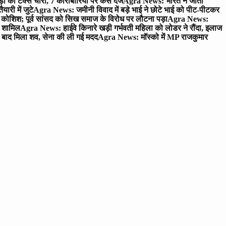
ं की टैक्स चोरी, 7 कारोबारियों पर केस दर्ज
Agra News: भारत ने जीता
ारी में जुटे
Agra News: जमीनी विवाद में बड़े भाई ने छोटे भाई को पीट-पीटकर
कोशिश; पूर्व सांसद को सिख समाज के विरोध पर लौटना पड़ा
Agra News:
ए शामिल
Agra News: हाईवे किनारे खड़ी गर्भवती महिला को लोडर ने रौंदा, इलाज
टे बाद मिला शव, सेना की ली गई मदद
Agra News: मॉस्को में MP राजकुमार