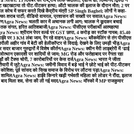
 News: 13 दिसंबर को राष्ट्रीय लोक अदालत; एडीजे डॉ. दिव्यानंद द्विवेदी ने
 खटखटाया तो पीट-पीटकर हत्या; ऑटो चालक की इलाज के दौरान मौत; 2 पर
ोच में सफर करते दिखे केंद्रीय मंत्री SP Singh Baghel; लोगों ने कहा-
का-शराब पार्टी; वीडियो वायरल, प्रशासन की सख्ती पर सवाल
Agra News:
पण
Agra News: चलती कार में अचानक लगी आग; चालक ने कूदकर बचाई
जे तक संगत, हरित आतिशबाजी
Agra News: पीसीएस परीक्षार्थी आत्महत्या
ra News: श्रीराम पेपर वर्ल्ड पर GST छापा, 4 करोड़ का स्टॉक गायब; 85.40
वे पर 3 KM लंबा जाम, रेंग रहे वाहन
Agra News: ब्लैकमेलिंग से तंग पीसीएस
ी अहीर गांव में बेटी की हेलीकॉप्टर से विदाई; देखने के लिए उमड़ी भीड़
Agra
 बाजार गुरुद्वारों में विशेष कीर्तन
Agra News: क्वीन मैरी लाइब्रेरी में ‘ढाई
ोत्थान एकादशी पर शादियों से जाम; MG रोड और फतेहाबाद पर रेंगता रहा
ं की टैक्स चोरी, 7 कारोबारियों पर केस दर्ज
Agra News: भारत ने जीता
ारी में जुटे
Agra News: जमीनी विवाद में बड़े भाई ने छोटे भाई को पीट-पीटकर
कोशिश; पूर्व सांसद को सिख समाज के विरोध पर लौटना पड़ा
Agra News:
ए शामिल
Agra News: हाईवे किनारे खड़ी गर्भवती महिला को लोडर ने रौंदा, इलाज
टे बाद मिला शव, सेना की ली गई मदद
Agra News: मॉस्को में MP राजकुमार