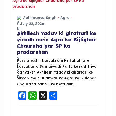
i
g
Abhimanyu Singh
Agra
a
July 22, 2026
Akhilesh Yadav ki giraftari ke
t
virodh mein Agra ke Bijlighar
Chauraha par SP ka
i
pradarshan
o
Purv ghoshit karyakram ke tahat jute
karyakarta Samajwadi Party ke rashtriya
adhyaksh Akhilesh Yadav ki giraftari ke
n
virodh mein Budhwar ko Agra ke Bijlighar
Chauraha par SP ke neta aur…
F
W
X
S
a
h
h
c
a
a