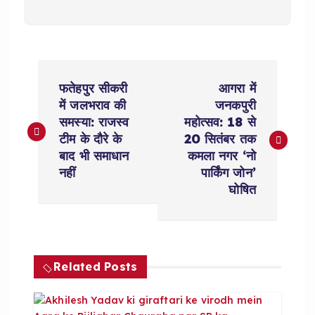
P
फतेहपुर सीकरी
आगरा में
o
में जलभराव की
जनकपुरी
समस्या: राजस्व
महोत्सव: 18 से
s
टीम के दौरे के
20 सितंबर तक
बाद भी समाधान
कमला नगर ‘नो
t
नहीं
पार्किंग जोन’
घोषित
n
a
Related Posts
v