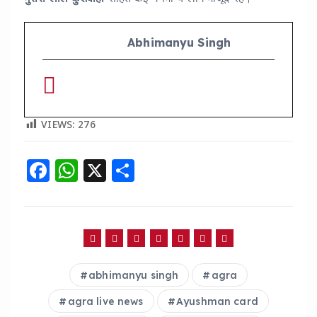
Abhimanyu Singh
VIEWS:
276
F
W
X
S
a
h
h
c
a
a
e
ts
re
b
A
abhimanyu singh
agra
o
p
o
p
agra live news
Ayushman card