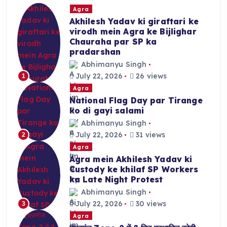
Agra
Akhilesh Yadav ki giraftari ke
virodh mein Agra ke Bijlighar
Chauraha par SP ka
pradarshan
Abhimanyu Singh
July 22, 2026
26 views
1
Agra
National Flag Day par Tirange
ko di gayi salami
Abhimanyu Singh
July 22, 2026
31 views
2
Agra
Agra mein Akhilesh Yadav ki
Custody ke khilaf SP Workers
ka Late Night Protest
Abhimanyu Singh
July 22, 2026
30 views
3
Agra