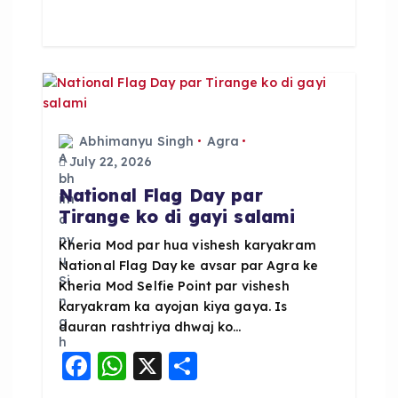
e
ts
re
b
A
o
p
o
p
k
Abhimanyu Singh
Agra
July 22, 2026
National Flag Day par
Tirange ko di gayi salami
Kheria Mod par hua vishesh karyakram
National Flag Day ke avsar par Agra ke
Kheria Mod Selfie Point par vishesh
karyakram ka ayojan kiya gaya. Is
dauran rashtriya dhwaj ko…
F
W
X
S
a
h
h