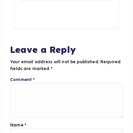
c
a
a
e
ts
re
b
A
o
p
o
p
Leave a Reply
k
Your email address will not be published.
Required
fields are marked
*
Comment
*
Name
*