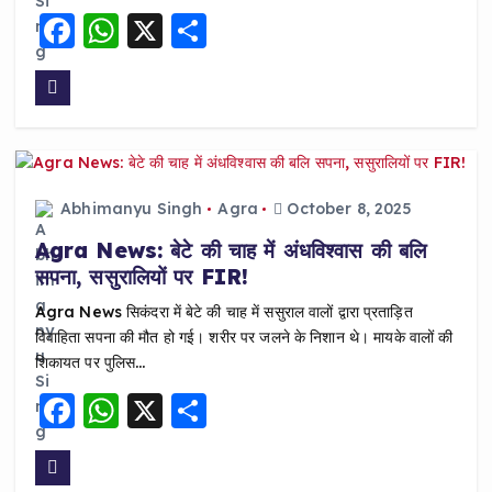
F
W
X
S
a
h
h
c
a
a
e
ts
re
b
A
o
p
Abhimanyu Singh
Agra
October 8, 2025
o
p
Agra News: बेटे की चाह में अंधविश्वास की बलि
k
सपना, ससुरालियों पर FIR!
Agra News सिकंदरा में बेटे की चाह में ससुराल वालों द्वारा प्रताड़ित
विवाहिता सपना की मौत हो गई। शरीर पर जलने के निशान थे। मायके वालों की
शिकायत पर पुलिस…
F
W
X
S
a
h
h
c
a
a