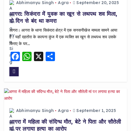
o
p
Abhimanyu Singh
Agra
September 20, 2025
o
p
आगरा: सिकंदरा में युवक का खून से लथपथ शव मिला,
k
दो दिन से बंद था कमरा
आगरा। आगरा के थाना सिकंदरा क्षेत्र में एक सनसनीखेज मामला सामने आया
है। यहाँ दहतोरा के कल्पना कुंज में एक व्यक्ति का खून से लथपथ शव उसके
किराए के घर…
F
W
X
S
a
h
h
c
a
a
e
ts
re
b
A
o
p
o
p
Abhimanyu Singh
Agra
September 1, 2025
k
आगरा में महिला की संदिग्ध मौत, बेटे ने पिता और सौतेली
मां पर लगाया हत्या का आरोप