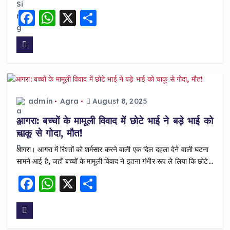
F
W
X
S
a
h
h
c
a
a
e
ts
re
b
A
o
p
admin
Agra
August 8, 2025
o
p
आगरा: बच्चों के मामूली विवाद में छोटे भाई ने बड़े भाई को
k
चाकू से गोदा, मौत!
आगरा। आगरा में रिश्तों को शर्मसार करने वाली एक दिल दहला देने वाली घटना
सामने आई है, जहाँ बच्चों के मामूली विवाद ने इतना गंभीर रूप ले लिया कि छोटे…
F
W
X
S
a
h
h
c
a
a