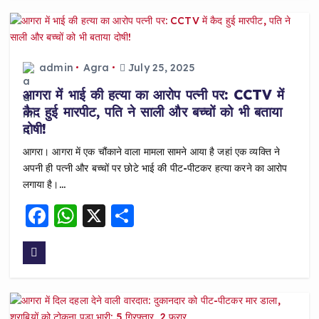
e
ts
re
b
A
o
p
o
p
admin
Agra
July 25, 2025
k
आगरा में भाई की हत्या का आरोप पत्नी पर: CCTV में
कैद हुई मारपीट, पति ने साली और बच्चों को भी बताया
दोषी!
आगरा। आगरा में एक चौंकाने वाला मामला सामने आया है जहां एक व्यक्ति ने
अपनी ही पत्नी और बच्चों पर छोटे भाई की पीट-पीटकर हत्या करने का आरोप
लगाया है।…
F
W
X
S
a
h
h
c
a
a
e
ts
re
b
A