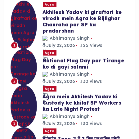
k
Agra
Akhilesh Yadav ki giraftari ke
virodh mein Agra ke Bijlighar
Chauraha par SP ka
pradarshan
Abhimanyu Singh
July 22, 2026
25 views
1
Agra
National Flag Day par Tirange
ko di gayi salami
Abhimanyu Singh
July 22, 2026
30 views
2
Agra
Agra mein Akhilesh Yadav ki
Custody ke khilaf SP Workers
ka Late Night Protest
Abhimanyu Singh
July 22, 2026
30 views
3
Agra
ताजगंज Zone-2 में 2 दिन प्रभावित रहेगी