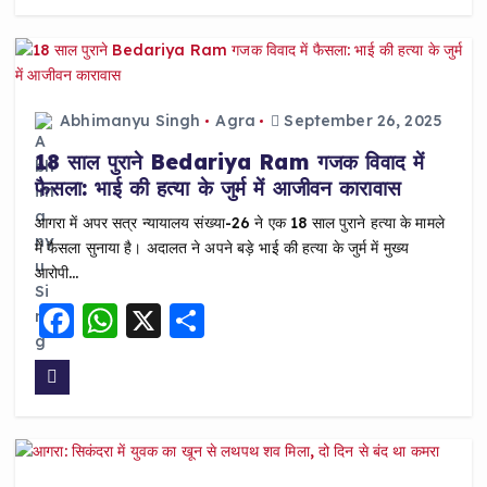
e
ts
re
b
A
o
p
o
p
Abhimanyu Singh
Agra
September 26, 2025
k
18 साल पुराने Bedariya Ram गजक विवाद में
फैसला: भाई की हत्या के जुर्म में आजीवन कारावास
आगरा में अपर सत्र न्यायालय संख्या-26 ने एक 18 साल पुराने हत्या के मामले
में फैसला सुनाया है। अदालत ने अपने बड़े भाई की हत्या के जुर्म में मुख्य
आरोपी…
F
W
X
S
a
h
h
c
a
a
e
ts
re
b
A