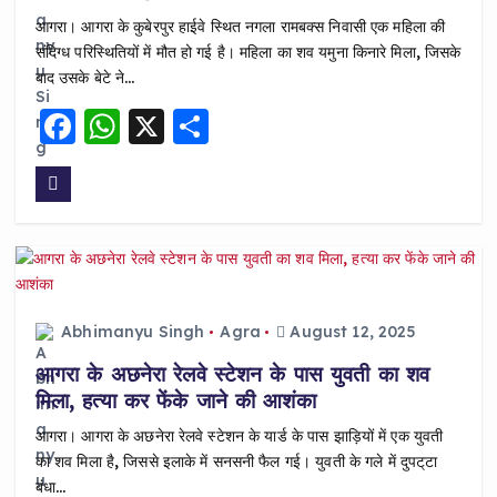
आगरा। आगरा के कुबेरपुर हाईवे स्थित नगला रामबक्स निवासी एक महिला की
संदिग्ध परिस्थितियों में मौत हो गई है। महिला का शव यमुना किनारे मिला, जिसके
बाद उसके बेटे ने…
F
W
X
S
a
h
h
c
a
a
e
ts
re
b
A
o
p
o
p
Abhimanyu Singh
Agra
August 12, 2025
k
आगरा के अछनेरा रेलवे स्टेशन के पास युवती का शव
मिला, हत्या कर फेंके जाने की आशंका
आगरा। आगरा के अछनेरा रेलवे स्टेशन के यार्ड के पास झाड़ियों में एक युवती
का शव मिला है, जिससे इलाके में सनसनी फैल गई। युवती के गले में दुपट्‌टा
बंधा…