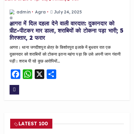
o
p
o
p
admin
Agra
July 24, 2025
k
आगरा में दिल दहला देने वाली वारदात: दुकानदार को
पीट-पीटकर मार डाला, शराबियों को टोकना पड़ा भारी; 5
गिरफ्तार, 2 फरार
आगरा। थाना जगदीशपुरा क्षेत्र के किशोरपुरा इलाके में बुधवार रात एक
दुकानदार को शराबियों को टोकना इतना महंगा पड़ा कि उसे अपनी जान गंवानी
पड़ी। शराब पी रहे कुछ आरोपियों…
F
W
X
S
a
h
h
c
a
a
e
ts
re
b
A
o
p
LATEST 100
o
p