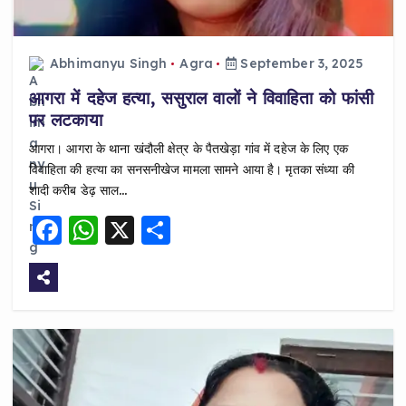
Abhimanyu Singh
Agra
September 3, 2025
आगरा में दहेज हत्या, ससुराल वालों ने विवाहिता को फांसी
पर लटकाया
आगरा। आगरा के थाना खंदौली क्षेत्र के पैतखेड़ा गांव में दहेज के लिए एक
विवाहिता की हत्या का सनसनीखेज मामला सामने आया है। मृतका संध्या की
शादी करीब डेढ़ साल…
F
W
X
S
a
h
h
c
a
a
e
ts
re
b
A
o
p
o
p