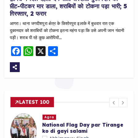
पीट-पीटकर मार डाला, शराबियों को टोकना पड़ा भारी; 5
गिरफ्तार, 2 फरार
आगरा। थाना जगदीशपुरा क्षेत्र के किशोरपुरा इलाके में बुधवार रात एक
दुकानदार को शराबियों को टोकना इतना महंगा पड़ा कि उसे अपनी जान गंवानी
पड़ी। शराब पी रहे कुछ आरोपियों…
F
W
X
S
a
h
h
c
a
a
e
ts
re
b
A
o
p
LATEST 100
o
p
k
Agra
Agra mein Akhilesh Yadav ki
Custody ke khilaf SP Workers
ka Late Night Protest