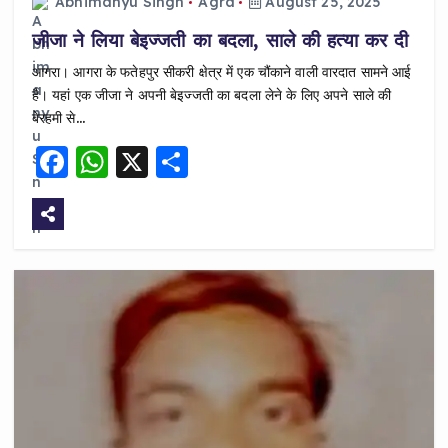
Abhimanyu Singh
Agra
August 25, 2025
जीजा ने लिया बेइज्जती का बदला, साले की हत्या कर दी
आगरा। आगरा के फतेहपुर सीकरी क्षेत्र में एक चौंकाने वाली वारदात सामने आई
है। यहां एक जीजा ने अपनी बेइज्जती का बदला लेने के लिए अपने साले की
बेरहमी से…
F
W
X
S
a
h
h
c
a
a
e
ts
re
b
A
o
p
o
p
k