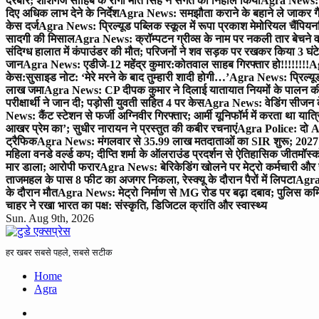
दरबार; शीशगंज साहिब के रागी मीत सिंह ने संगत को निहाल किया
Agra News: च
दिए अधिक लाभ देने के निर्देश
Agra News: समझौता कराने के बहाने ले जाकर गैंगरेप
केस दर्ज
Agra News: प्रिल्यूड पब्लिक स्कूल में रूपा प्रकाश मेमोरियल चैंपियनशि
सादगी की मिसाल
Agra News: क्रॉम्पटन ग्रीव्स के नाम पर नकली तार बेचने व
संदिग्ध हालात में कंपाउंडर की मौत; परिजनों ने शव सड़क पर रखकर किया 3 घंटे
जान
Agra News: एडीजे-12 महेंद्र कुमार:कोतवाल साहब गिरफ्तार हो!!!!!!!!
Ag
केस:सुसाइड नोट: ‘मेरे मरने के बाद तुम्हारी शादी होगी…’
Agra News: प्रिल्यूड
लाख जमा
Agra News: CP दीपक कुमार ने दिलाई यातायात नियमों के पालन 
परीक्षार्थी ने जान दी; पड़ोसी युवती सहित 4 पर केस
Agra News: वेडिंग सीजन के 
News: कैंट स्टेशन से फर्जी अग्निवीर गिरफ्तार; आर्मी यूनिफॉर्म में करता था यात्र
आखर प्रेम का’; सुधीर नारायन ने प्रस्तुत की कबीर रचनाएं
Agra Police: दो AC
ट्रैफिक
Agra News: मंगलवार से 35.99 लाख मतदाताओं का SIR शुरू; 2027 
महिला वनडे वर्ल्ड कप; दीप्ति शर्मा के ऑलराउंड प्रदर्शन से ऐतिहासिक जीत
मॉस्क
मार डाला; आरोपी फरार
Agra News: बेरिकेडिंग खोलने पर मेट्रो कर्मचारी और 
ताजमहल के पास 8 फीट का अजगर निकला, रेस्क्यू के दौरान पैरों में लिपटा
Agra 
के दौरान मौत
Agra News: मेट्रो निर्माण से MG रोड पर बढ़ा दबाव; पुलिस कमि
चाहर ने रखा भारत का पक्ष: संस्कृति, डिजिटल क्रांति और स्वास्थ्य
Sun. Aug 9th, 2026
हर खबर सबसे पहले, सबसे सटीक
Home
Agra