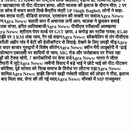
 News: 13 दिसंबर को राष्ट्रीय लोक अदालत; एडीजे डॉ. दिव्यानंद द्विवेदी ने
 खटखटाया तो पीट-पीटकर हत्या; ऑटो चालक की इलाज के दौरान मौत; 2 पर
ोच में सफर करते दिखे केंद्रीय मंत्री SP Singh Baghel; लोगों ने कहा-
का-शराब पार्टी; वीडियो वायरल, प्रशासन की सख्ती पर सवाल
Agra News:
पण
Agra News: चलती कार में अचानक लगी आग; चालक ने कूदकर बचाई
जे तक संगत, हरित आतिशबाजी
Agra News: पीसीएस परीक्षार्थी आत्महत्या
ra News: श्रीराम पेपर वर्ल्ड पर GST छापा, 4 करोड़ का स्टॉक गायब; 85.40
वे पर 3 KM लंबा जाम, रेंग रहे वाहन
Agra News: ब्लैकमेलिंग से तंग पीसीएस
ी अहीर गांव में बेटी की हेलीकॉप्टर से विदाई; देखने के लिए उमड़ी भीड़
Agra
 बाजार गुरुद्वारों में विशेष कीर्तन
Agra News: क्वीन मैरी लाइब्रेरी में ‘ढाई
ोत्थान एकादशी पर शादियों से जाम; MG रोड और फतेहाबाद पर रेंगता रहा
ं की टैक्स चोरी, 7 कारोबारियों पर केस दर्ज
Agra News: भारत ने जीता
ारी में जुटे
Agra News: जमीनी विवाद में बड़े भाई ने छोटे भाई को पीट-पीटकर
कोशिश; पूर्व सांसद को सिख समाज के विरोध पर लौटना पड़ा
Agra News:
ए शामिल
Agra News: हाईवे किनारे खड़ी गर्भवती महिला को लोडर ने रौंदा, इलाज
टे बाद मिला शव, सेना की ली गई मदद
Agra News: मॉस्को में MP राजकुमार