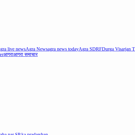
agra live news
Agra News
agra news today
Agra SDRF
Durga Visarjan 
er
आगरा
आगरा समाचार