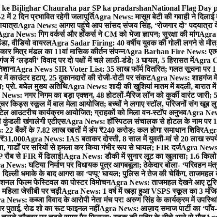
ra ke Bijlighar Chauraha par SP ka pradarshan
National Flag Day p
में 2 दिन प्रभावित रहेगी जलापूर्ति
Agra News: मासूम बेटी की गवाही ने दिलाई 
यात्रा
Agra News: आगरा पहुंचे आप सांसद संजय सिंह, ‘रोजगार दो’ पदयात्रा के
gra News: गिग वर्कर्स और हॉकर्स ने CM को भेजा ज्ञापन; सुरक्षा की मांग
Agra P
ंडा, वीडियो वायरल
Agra Sadar Firing: 40 वर्षीय युवक की गोली लगने से मौत; 
 मित्र मंडल का 11वां मासिक कीर्तन संपन्न
Agra Barhan Fire News: एत्मा
में ‘लड़की’ विवाद पर दो पक्षों में चले लाठी-डंडे; 3 घायल, 5 हिरासत में
Agra Cri
निशाना
Agra News SIR Voter List: 35 लाख फॉर्म वितरित; गलत सूचना पर 1
ं काउंटर हटाए, 25 दुकानदारों की रोजी-रोटी पर संकट
Agra News: शाहगंज में
 प्रो. बघेल मुख्य अतिथि
Agra News: शादी की खुशियां मातम में बदली, बारात में 
News: नगर निगम का बड़ा एक्शन, 48 होटलों-मैरिज लॉन को कुर्की वारंट जारी; 5
र किड्स स्कूल में बाल मेला आयोजित; बच्चों ने लगाए स्टॉल, परिजनों संग खूब ल
टेल आउटरीच कार्यक्रम आयोजित; ग्राहकों को मिला वन-स्टॉप अनुभव
Agra News:
कुंडली खंगालेगी एटीएस
Agra News: हॉस्पिटल संचालक से होटल के नाम पर 1.17
22 बैंकों के 7.82 लाख खातों में डंप ₹240 करोड़; कल होगा समाधान शिविर
Agra
ो ₹31,000
Agra News: IAS बताकर दोस्ती, 8 साल में युवती-मां से 20 लाख रुपये
ा, गार्डों पर सरियों से हमला कर किया गंभीर रूप से घायल; FIR दर्ज
Agra News: व
 रौब से FIR में ढिलाई!
Agra News: डौकी में सुनार लूट का खुलासा; 1.6 किलो 
 News: घटिया निर्माण पर विधायक पुत्र आगबबूला; ठेकेदार बोला- ‘परिवहन म
िल्ली धमाके के बाद आगरा का ‘पप्पू’ घायल; पुलिस ने तेज की चेकिंग, ताजमहल
ेशनल फिल्म फेस्टिवल का पोस्टर विमोचन
Agra News: ताजमहल देखने आए टूरिस्ट स
 महिला जेसीबी पर चढ़ी
Agra News: 1 वर्ष में खड़ा हुआ VSPS स्कूल का 3 मंजिला
 News: कब्जा विवाद के आरोपी नेता मंच पर! अरुण सिंह के कार्यक्रम में उपस्
र पर पुताई, रोड शो का रूट फाइनल नहीं
Agra News: आज़ाद समाज पार्टी का ‘पाँव-प