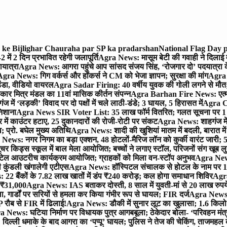
ra ke Bijlighar Chauraha par SP ka pradarshan
National Flag Day p
में 2 दिन प्रभावित रहेगी जलापूर्ति
Agra News: मासूम बेटी की गवाही ने दिलाई 
यात्रा
Agra News: आगरा पहुंचे आप सांसद संजय सिंह, ‘रोजगार दो’ पदयात्रा के
gra News: गिग वर्कर्स और हॉकर्स ने CM को भेजा ज्ञापन; सुरक्षा की मांग
Agra P
ंडा, वीडियो वायरल
Agra Sadar Firing: 40 वर्षीय युवक की गोली लगने से मौत; 
 मित्र मंडल का 11वां मासिक कीर्तन संपन्न
Agra Barhan Fire News: एत्मा
में ‘लड़की’ विवाद पर दो पक्षों में चले लाठी-डंडे; 3 घायल, 5 हिरासत में
Agra Cri
निशाना
Agra News SIR Voter List: 35 लाख फॉर्म वितरित; गलत सूचना पर 1
ं काउंटर हटाए, 25 दुकानदारों की रोजी-रोटी पर संकट
Agra News: शाहगंज में
 प्रो. बघेल मुख्य अतिथि
Agra News: शादी की खुशियां मातम में बदली, बारात में 
News: नगर निगम का बड़ा एक्शन, 48 होटलों-मैरिज लॉन को कुर्की वारंट जारी; 5
र किड्स स्कूल में बाल मेला आयोजित; बच्चों ने लगाए स्टॉल, परिजनों संग खूब ल
टेल आउटरीच कार्यक्रम आयोजित; ग्राहकों को मिला वन-स्टॉप अनुभव
Agra News:
कुंडली खंगालेगी एटीएस
Agra News: हॉस्पिटल संचालक से होटल के नाम पर 1.17
22 बैंकों के 7.82 लाख खातों में डंप ₹240 करोड़; कल होगा समाधान शिविर
Agra
ो ₹31,000
Agra News: IAS बताकर दोस्ती, 8 साल में युवती-मां से 20 लाख रुपये
ा, गार्डों पर सरियों से हमला कर किया गंभीर रूप से घायल; FIR दर्ज
Agra News: व
 रौब से FIR में ढिलाई!
Agra News: डौकी में सुनार लूट का खुलासा; 1.6 किलो 
 News: घटिया निर्माण पर विधायक पुत्र आगबबूला; ठेकेदार बोला- ‘परिवहन म
िल्ली धमाके के बाद आगरा का ‘पप्पू’ घायल; पुलिस ने तेज की चेकिंग, ताजमहल