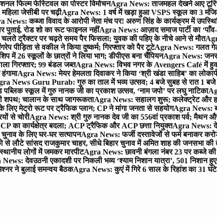
ेशनल फिल्म फेस्टिवल का पोस्टर विमोचन
Agra News: ताजमहल देखने आए टूरिस्ट स
 महिला जेसीबी पर चढ़ी
Agra News: 1 वर्ष में खड़ा हुआ VSPS स्कूल का 3 मंजिला
 News: कब्जा विवाद के आरोपी नेता मंच पर! अरुण सिंह के कार्यक्रम में उपस्
र पर पुताई, रोड शो का रूट फाइनल नहीं
Agra News: आज़ाद समाज पार्टी का ‘पाँव-प
लते ट्रैक्टर पर चढ़ते समय पैर फिसला; युवक की पहिए के नीचे आने से मौत
Agra
 पीड़िता से वकील ने किया दुष्कर्म; गिरफ्तार को पैर टूटे
Agra News: गलत गेट
प में 26 स्कूलों के छात्रों ने लिया भाग; डीपीएस बना चैंपियन
Agra News: जनरल क
ाला गिरफ्तार; 99 बंडल जब्त
Agra News: विभव नगर के Avengers Café में हुक्
 हंगामा
Agra News: मेयर हेमलता दिवाकर ने किया ‘श्री खंडा साहिब’ का लोकार्
ra News Guru Purab: गुरु का ताल में भव्य उत्सव; 4 बजे सुबह से रात 1 ब
 पब्लिक स्कूल में गुरु नानक जी का प्रकाश उत्सव, ‘नाम जपो’ पर लघु नाटिका
Ag
की शपथ; चालान के साथ जागरूकता
Agra News: सहालग शुरू; कलेक्ट्रेट और हाई
लिए मेट्रो रूट पर ट्रैफिक प्लान; CP ने मांगा जनता से सहयोग
Agra News: बरौल
ियों से चोरी
Agra News: श्री गुरु नानक देव जी का 556वां प्रकाश पर्व; मैथन और सदर
P का कार्यक्षेत्र बदला; ACP ट्रैफिक और ACP छत्ता नियुक्त
Agra News: देव
चुनाव के लिए घर-घर सत्यापन
Agra News: फर्जी दस्तावेजों से फर्म बनाकर करोड़ो
ो से लौटे सांसद राजकुमार चाहर, सीधे बिहार चुनाव में अमित शाह की जनसभा की तैय
स्थानीय लोगों में जमकर मारपीट
Agra News: छावनी बंगला नंबर 23 पर कब्जे की 
News: देवउठनी एकादशी पर निकली भव्य ‘श्याम निशान यात्रा’, 501 निशान हु
श्नर ने बुलाई समन्वय बैठक
Agra News: कुएं में गिरे 6 साल के रिहांश का 31 घं