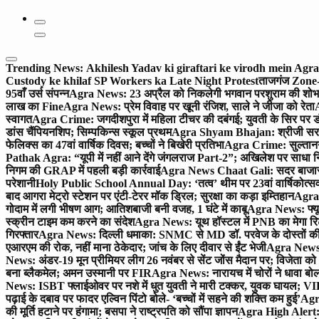
Trending News:
Akhilesh Yadav ki giraftari ke virodh mein Ag
Custody ke khilaf SP Workers ka Late Night Protest
ताजगंज Zone-2 
95वाँ उर्स संपन्न
Agra News: 23 अप्रैल को निकलेगी भगवान परशुराम की शोभा
लाख का Fine
Agra News: प्रेम विवाह पर खूनी रंजिश, साले ने जीजा को रेता
A
स्वागत
Agra Crime: जगदीशपुरा में महिला टीचर की दबंगई; युवती के सिर पर ड
डांस चैंपियनशिप; सिम्पकिन्स स्कूल प्रथम
Agra Shyam Bhajan: श्रीजी सरकार
फेलिक्स का 47वां वार्षिक दिवस; बच्चों ने बिखेरी प्रतिभा
Agra Crime: सुल्तानगंज 
Pathak Agra: “यूपी में नहीं आने देंगे जंगलराज Part-2”; अखिलेश पर साधा 
निगम की GRAP में पहली बड़ी कार्रवाई
Agra News Chaat Gali: सदर बाजार मे
परेशानी
Holy Public School Annual Day: ‘तत्व’ थीम पर 23वां वार्षिकोत्सव;
बाद आगरा मेट्रो स्टेशन पर एंटी-टेरर मॉक ड्रिल; सुरक्षा का कड़ा इम्तिहान
Agra 
गोदाम में लगी भीषण आग; आतिशबाजी बनी वजह, 1 घंटे में काबू
Agra News: फ्यूच
स्क्रीन टाइम कम करने का संदेश
Agra News: यूथ हॉस्टल में PNB का मेगा रि
गिरफ्तार
Agra News: दिल्ली धमाका: SNMC से MD डॉ. परवेज के दोस्तों की 
एआरएम की रोक, नहीं माना ठेकेदार; जांच के लिए दीवार से ईंट भेजी
Agra News: 
News: अंडर-19 मून प्रीमियर लीग 26 नवंबर से सेंट जोंस मैदान पर; विजेता क
बना ब्लैकमेल; अमन उस्मानी पर FIR
Agra News: नारायच में चोरों ने धावा बोल
News: ISBT फ्लाईओवर पर नशे में धुत युवती ने मारी टक्कर, युवक घायल; VIP
पढ़ाई के दबाव पर फादर एल्विन पिंटो बोले- ‘बच्चों में सहने की शक्ति कम हुई’
Agra
की मूर्ति हटाने पर हंगामा; बसपा ने राष्ट्रपति को सौंपा ज्ञापन
Agra High Alert: द