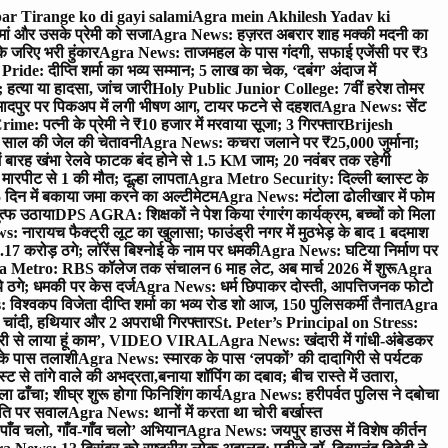
ar Tirange ko di gayi salami
Agra mein Akhilesh Yadav ki
मां और उसके प्रेमी को सजा
Agra News: हज़रत अबरार शाह मक्की मदनी का
 जरिए भरी हुंकार
Agra News: ताजमहल के पास गंदगी, सफाई एजेंसी पर ₹3
ride: दीप्ति शर्मा का भव्य सम्मान; 5 लाख का चेक, ‘दबंग’ अंदाज में
हत्या या हादसा, जांच जारी
Holy Public Junior College: 7वीं हरेश तोमर
दपुर पर पिकअप में लगी भीषण आग, टायर फटने से दहशत
Agra News: सेंट
me: पत्नी के प्रेमी ने ₹10 हजार में मरवाया सूजा; 3 गिरफ्तार
Brijesh
 साल की जेल की चेतावनी
Agra News: कचरा जलाने पर ₹25,000 जुर्माना;
 बारह खंभा रेलवे फाटक बंद होने से 1.5 KM जाम; 20 नवंबर तक रहेगी
मारपीट से 1 की मौत; दूल्हा लापता
Agra Metro Security: दिल्ली ब्लास्ट के
 दिन में बकाया जमा करने का अल्टीमेटम
Agra News: मंटोला ढोलीखार में फोम
ुत्फ उठाया
DPS AGRA: शिक्षकों ने पेश किया रंगारंग कार्यक्रम, बच्चों को मिला
 नारायच फैक्ट्री लूट का खुलासा; फाउंड्री नगर में मुठभेड़ के बाद 1 बदमाश
 करोड़ ठगे; लॉरेंस बिश्नोई के नाम पर धमकी
Agra News: घटिया निर्माण पर
 Metro: RBS कॉलेज तक संचालन 6 माह लेट, अब मार्च 2026 में शुरू
Agra
 ठगे; धमकी पर केस दर्ज
Agra News: धर्म छिपाकर दोस्ती, आपत्तिजनक फोटो
िश्वकप विजेता दीप्ति शर्मा का भव्य रोड शो आज, 150 पुलिसकर्मी तैनात
Agra
चांदी, हथियार और 2 अपराधी गिरफ्तार
St. Peter’s Principal on Stress:
ंत्री से लाया हूं काम’, VIDEO VIRAL
Agra News: खंदारी में गांधी-अंबेडकर
 के पास तलाशी
Agra News: स्मारक के पास ‘लपकों’ की दादागिरी से पर्यटक
े तांगे वाले की अभद्रता,बनाया शॉपिंग का दबाव; बीच रास्ते में उतारा,
 ढाँचा; शीघ्र शुरू होगा फिनिशिंग कार्य
Agra News: हरीपर्वत पुलिस ने दबोचा
थिति पर सवाल
Agra News: थानों में करता था चोरी बर्खास्त
ाँव चलो, गाँव-गाँव चलो’ अभियान
Agra News: जयपुर हाउस में विशेष कीर्तन