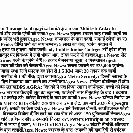
ar Tirange ko di gayi salami
Agra mein Akhilesh Yadav ki
मां और उसके प्रेमी को सजा
Agra News: हज़रत अबरार शाह मक्की मदनी का
 जरिए भरी हुंकार
Agra News: ताजमहल के पास गंदगी, सफाई एजेंसी पर ₹3
ride: दीप्ति शर्मा का भव्य सम्मान; 5 लाख का चेक, ‘दबंग’ अंदाज में
हत्या या हादसा, जांच जारी
Holy Public Junior College: 7वीं हरेश तोमर
दपुर पर पिकअप में लगी भीषण आग, टायर फटने से दहशत
Agra News: सेंट
me: पत्नी के प्रेमी ने ₹10 हजार में मरवाया सूजा; 3 गिरफ्तार
Brijesh
 साल की जेल की चेतावनी
Agra News: कचरा जलाने पर ₹25,000 जुर्माना;
 बारह खंभा रेलवे फाटक बंद होने से 1.5 KM जाम; 20 नवंबर तक रहेगी
मारपीट से 1 की मौत; दूल्हा लापता
Agra Metro Security: दिल्ली ब्लास्ट के
 दिन में बकाया जमा करने का अल्टीमेटम
Agra News: मंटोला ढोलीखार में फोम
ुत्फ उठाया
DPS AGRA: शिक्षकों ने पेश किया रंगारंग कार्यक्रम, बच्चों को मिला
 नारायच फैक्ट्री लूट का खुलासा; फाउंड्री नगर में मुठभेड़ के बाद 1 बदमाश
 करोड़ ठगे; लॉरेंस बिश्नोई के नाम पर धमकी
Agra News: घटिया निर्माण पर
 Metro: RBS कॉलेज तक संचालन 6 माह लेट, अब मार्च 2026 में शुरू
Agra
 ठगे; धमकी पर केस दर्ज
Agra News: धर्म छिपाकर दोस्ती, आपत्तिजनक फोटो
िश्वकप विजेता दीप्ति शर्मा का भव्य रोड शो आज, 150 पुलिसकर्मी तैनात
Agra
चांदी, हथियार और 2 अपराधी गिरफ्तार
St. Peter’s Principal on Stress:
ंत्री से लाया हूं काम’, VIDEO VIRAL
Agra News: खंदारी में गांधी-अंबेडकर
 के पास तलाशी
Agra News: स्मारक के पास ‘लपकों’ की दादागिरी से पर्यटक