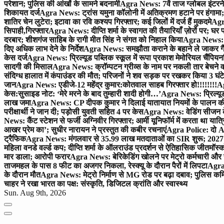
परेशान; पुलिस की आंखों के सामने बदनामी
Agra News: 7वें ताज ग्लोबल इंटरन
शिकायत दर्ज
Agra News: ट्रांस यमुना कॉलोनी में अतिक्रमण हटाने पर हंगामा;
शातिर चेन लुटेरा; इटावा का रवि कश्यप गिरफ्तार; कई जिलों में दर्ज हैं मुकदमे
Agra
सिपाही,गिरफ्तार
Agra News: दीप्ति शर्मा के स्वागत की तैयारियाँ ज़ोरों पर; घ
दरबार; शीशगंज साहिब के रागी मीत सिंह ने संगत को निहाल किया
Agra News: च
दिए अधिक लाभ देने के निर्देश
Agra News: समझौता कराने के बहाने ले जाकर गैंगरेप
केस दर्ज
Agra News: प्रिल्यूड पब्लिक स्कूल में रूपा प्रकाश मेमोरियल चैंपियनशि
सादगी की मिसाल
Agra News: क्रॉम्पटन ग्रीव्स के नाम पर नकली तार बेचने व
संदिग्ध हालात में कंपाउंडर की मौत; परिजनों ने शव सड़क पर रखकर किया 3 घंटे
जान
Agra News: एडीजे-12 महेंद्र कुमार:कोतवाल साहब गिरफ्तार हो!!!!!!!!
Ag
केस:सुसाइड नोट: ‘मेरे मरने के बाद तुम्हारी शादी होगी…’
Agra News: प्रिल्यूड
लाख जमा
Agra News: CP दीपक कुमार ने दिलाई यातायात नियमों के पालन 
परीक्षार्थी ने जान दी; पड़ोसी युवती सहित 4 पर केस
Agra News: वेडिंग सीजन के 
News: कैंट स्टेशन से फर्जी अग्निवीर गिरफ्तार; आर्मी यूनिफॉर्म में करता था यात्र
आखर प्रेम का’; सुधीर नारायन ने प्रस्तुत की कबीर रचनाएं
Agra Police: दो AC
ट्रैफिक
Agra News: मंगलवार से 35.99 लाख मतदाताओं का SIR शुरू; 2027 
महिला वनडे वर्ल्ड कप; दीप्ति शर्मा के ऑलराउंड प्रदर्शन से ऐतिहासिक जीत
मॉस्क
मार डाला; आरोपी फरार
Agra News: बेरिकेडिंग खोलने पर मेट्रो कर्मचारी और 
ताजमहल के पास 8 फीट का अजगर निकला, रेस्क्यू के दौरान पैरों में लिपटा
Agra 
के दौरान मौत
Agra News: मेट्रो निर्माण से MG रोड पर बढ़ा दबाव; पुलिस कमि
चाहर ने रखा भारत का पक्ष: संस्कृति, डिजिटल क्रांति और स्वास्थ्य
Sun. Aug 9th, 2026