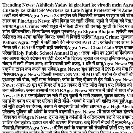
Skip
Trending News:
Akhilesh Yadav ki giraftari ke virodh mein Ag
to
Custody ke khilaf SP Workers ka Late Night Protest
ताजगंज Zone-2 
content
95वाँ उर्स संपन्न
Agra News: 23 अप्रैल को निकलेगी भगवान परशुराम की शोभा
लाख का Fine
Agra News: प्रेम विवाह पर खूनी रंजिश, साले ने जीजा को रेता
A
स्वागत
Agra Crime: जगदीशपुरा में महिला टीचर की दबंगई; युवती के सिर पर ड
डांस चैंपियनशिप; सिम्पकिन्स स्कूल प्रथम
Agra Shyam Bhajan: श्रीजी सरकार
फेलिक्स का 47वां वार्षिक दिवस; बच्चों ने बिखेरी प्रतिभा
Agra Crime: सुल्तानगंज 
Pathak Agra: “यूपी में नहीं आने देंगे जंगलराज Part-2”; अखिलेश पर साधा 
निगम की GRAP में पहली बड़ी कार्रवाई
Agra News Chaat Gali: सदर बाजार मे
परेशानी
Holy Public School Annual Day: ‘तत्व’ थीम पर 23वां वार्षिकोत्सव;
बाद आगरा मेट्रो स्टेशन पर एंटी-टेरर मॉक ड्रिल; सुरक्षा का कड़ा इम्तिहान
Agra 
गोदाम में लगी भीषण आग; आतिशबाजी बनी वजह, 1 घंटे में काबू
Agra News: फ्यूच
स्क्रीन टाइम कम करने का संदेश
Agra News: यूथ हॉस्टल में PNB का मेगा रि
गिरफ्तार
Agra News: दिल्ली धमाका: SNMC से MD डॉ. परवेज के दोस्तों की 
एआरएम की रोक, नहीं माना ठेकेदार; जांच के लिए दीवार से ईंट भेजी
Agra News: 
News: अंडर-19 मून प्रीमियर लीग 26 नवंबर से सेंट जोंस मैदान पर; विजेता क
बना ब्लैकमेल; अमन उस्मानी पर FIR
Agra News: नारायच में चोरों ने धावा बोल
News: ISBT फ्लाईओवर पर नशे में धुत युवती ने मारी टक्कर, युवक घायल; VIP
पढ़ाई के दबाव पर फादर एल्विन पिंटो बोले- ‘बच्चों में सहने की शक्ति कम हुई’
Agra
की मूर्ति हटाने पर हंगामा; बसपा ने राष्ट्रपति को सौंपा ज्ञापन
Agra High Alert: द
परेशान; पुलिस की आंखों के सामने बदनामी
Agra News: 7वें ताज ग्लोबल इंटरन
शिकायत दर्ज
Agra News: ट्रांस यमुना कॉलोनी में अतिक्रमण हटाने पर हंगामा;
शातिर चेन लुटेरा; इटावा का रवि कश्यप गिरफ्तार; कई जिलों में दर्ज हैं मुकदमे
Agra
सिपाही,गिरफ्तार
Agra News: दीप्ति शर्मा के स्वागत की तैयारियाँ ज़ोरों पर; घ