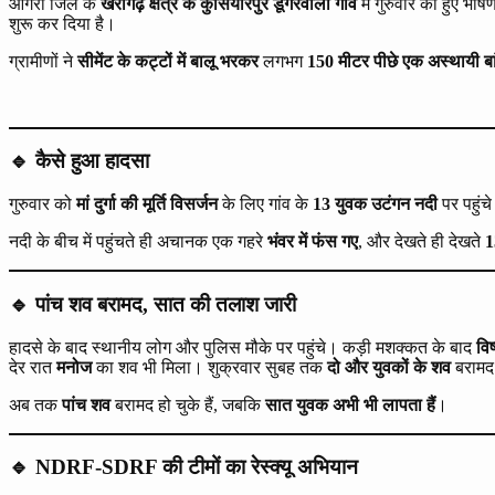
आगरा जिले के
खेरागढ़ क्षेत्र के कुसियारपुर डूगरवाला गांव
में गुरुवार को हुए भ
शुरू कर दिया है।
ग्रामीणों ने
सीमेंट के कट्टों में बालू भरकर
लगभग
150 मीटर पीछे एक अस्थायी बा
🔹 कैसे हुआ हादसा
गुरुवार को
मां दुर्गा की मूर्ति विसर्जन
के लिए गांव के
13 युवक उटंगन नदी
पर पहुंच
नदी के बीच में पहुंचते ही अचानक एक गहरे
भंवर में फंस गए
, और देखते ही देखते
1
🔹 पांच शव बरामद, सात की तलाश जारी
हादसे के बाद स्थानीय लोग और पुलिस मौके पर पहुंचे। कड़ी मशक्कत के बाद
वि
देर रात
मनोज
का शव भी मिला। शुक्रवार सुबह तक
दो और युवकों के शव
बरामद
अब तक
पांच शव
बरामद हो चुके हैं, जबकि
सात युवक अभी भी लापता हैं
।
🔹 NDRF-SDRF की टीमों का रेस्क्यू अभियान