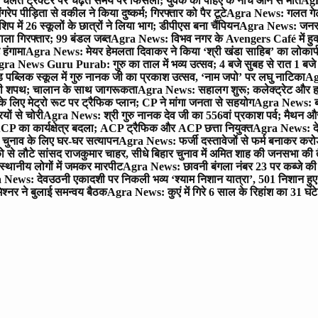
लते ट्रैक्टर पर चढ़ते समय पैर फिसला; युवक की पहिए के नीचे आने से मौत
Agra
 पीड़िता से वकील ने किया दुष्कर्म; गिरफ्तार को पैर टूटे
Agra News: गलत गेट
प में 26 स्कूलों के छात्रों ने लिया भाग; डीपीएस बना चैंपियन
Agra News: जनरल क
ाला गिरफ्तार; 99 बंडल जब्त
Agra News: विभव नगर के Avengers Café में हुक्
 हंगामा
Agra News: मेयर हेमलता दिवाकर ने किया ‘श्री खंडा साहिब’ का लोकार्
ra News Guru Purab: गुरु का ताल में भव्य उत्सव; 4 बजे सुबह से रात 1 ब
 पब्लिक स्कूल में गुरु नानक जी का प्रकाश उत्सव, ‘नाम जपो’ पर लघु नाटिका
Ag
की शपथ; चालान के साथ जागरूकता
Agra News: सहालग शुरू; कलेक्ट्रेट और हाई
लिए मेट्रो रूट पर ट्रैफिक प्लान; CP ने मांगा जनता से सहयोग
Agra News: बरौल
ियों से चोरी
Agra News: श्री गुरु नानक देव जी का 556वां प्रकाश पर्व; मैथन और सदर
P का कार्यक्षेत्र बदला; ACP ट्रैफिक और ACP छत्ता नियुक्त
Agra News: देव
चुनाव के लिए घर-घर सत्यापन
Agra News: फर्जी दस्तावेजों से फर्म बनाकर करोड़ो
ो से लौटे सांसद राजकुमार चाहर, सीधे बिहार चुनाव में अमित शाह की जनसभा की तैय
स्थानीय लोगों में जमकर मारपीट
Agra News: छावनी बंगला नंबर 23 पर कब्जे की 
News: देवउठनी एकादशी पर निकली भव्य ‘श्याम निशान यात्रा’, 501 निशान हु
श्नर ने बुलाई समन्वय बैठक
Agra News: कुएं में गिरे 6 साल के रिहांश का 31 घं