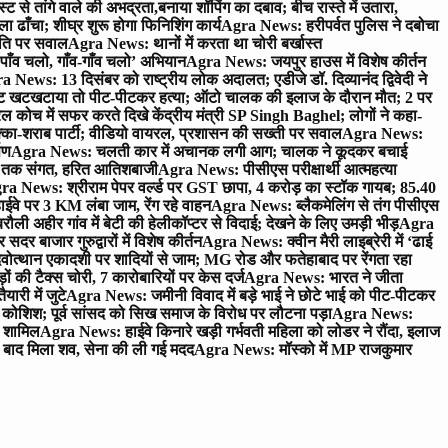
े तांगे वाले की अभद्रता,बनाया शॉपिंग का दबाव; बीच रास्ते में उतारा,
 ढाँचा; शीघ्र शुरू होगा फिनिशिंग कार्य
Agra News: हरीपर्वत पुलिस ने दबोचा
थिति पर सवाल
Agra News: थानों में करता था चोरी बर्खास्त
ाँव चलो, गाँव-गाँव चलो’ अभियान
Agra News: जयपुर हाउस में विशेष कीर्तन
 News: 13 दिसंबर को राष्ट्रीय लोक अदालत; एडीजे डॉ. दिव्यानंद द्विवेदी ने
 खटखटाया तो पीट-पीटकर हत्या; ऑटो चालक की इलाज के दौरान मौत; 2 पर
ोच में सफर करते दिखे केंद्रीय मंत्री SP Singh Baghel; लोगों ने कहा-
का-शराब पार्टी; वीडियो वायरल, प्रशासन की सख्ती पर सवाल
Agra News:
पण
Agra News: चलती कार में अचानक लगी आग; चालक ने कूदकर बचाई
जे तक संगत, हरित आतिशबाजी
Agra News: पीसीएस परीक्षार्थी आत्महत्या
ra News: श्रीराम पेपर वर्ल्ड पर GST छापा, 4 करोड़ का स्टॉक गायब; 85.40
वे पर 3 KM लंबा जाम, रेंग रहे वाहन
Agra News: ब्लैकमेलिंग से तंग पीसीएस
ी अहीर गांव में बेटी की हेलीकॉप्टर से विदाई; देखने के लिए उमड़ी भीड़
Agra
 बाजार गुरुद्वारों में विशेष कीर्तन
Agra News: क्वीन मैरी लाइब्रेरी में ‘ढाई
ोत्थान एकादशी पर शादियों से जाम; MG रोड और फतेहाबाद पर रेंगता रहा
ं की टैक्स चोरी, 7 कारोबारियों पर केस दर्ज
Agra News: भारत ने जीता
ारी में जुटे
Agra News: जमीनी विवाद में बड़े भाई ने छोटे भाई को पीट-पीटकर
कोशिश; पूर्व सांसद को सिख समाज के विरोध पर लौटना पड़ा
Agra News:
ए शामिल
Agra News: हाईवे किनारे खड़ी गर्भवती महिला को लोडर ने रौंदा, इलाज
टे बाद मिला शव, सेना की ली गई मदद
Agra News: मॉस्को में MP राजकुमार