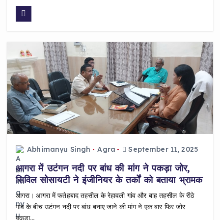
a
h
h
c
a
a
e
ts
re
b
A
o
p
o
p
k
Abhimanyu Singh
Agra
September 11, 2025
आगरा में उटंगन नदी पर बांध की मांग ने पकड़ा जोर,
सिविल सोसायटी ने इंजीनियर के तर्कों को बताया भ्रामक
आगरा। आगरा में फतेहबाद तहसील के रेहावली गांव और बाह तहसील के रीठे
गांव के बीच उटंगन नदी पर बांध बनाए जाने की मांग ने एक बार फिर जोर
पकड़ा…