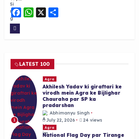
F
W
X
S
a
h
h
c
a
a
e
ts
re
b
A
o
p
LATEST 100
o
p
k
Agra
Akhilesh Yadav ki giraftari ke
virodh mein Agra ke Bijlighar
Chauraha par SP ka
pradarshan
Abhimanyu Singh
July 22, 2026
24 views
1
Agra
National Flag Day par Tirange