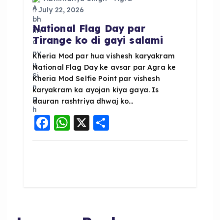
July 22, 2026
National Flag Day par
Tirange ko di gayi salami
Kheria Mod par hua vishesh karyakram
National Flag Day ke avsar par Agra ke
Kheria Mod Selfie Point par vishesh
karyakram ka ayojan kiya gaya. Is
dauran rashtriya dhwaj ko…
F
W
X
S
a
h
h
c
a
a
e
ts
re
b
A
o
p
o
p