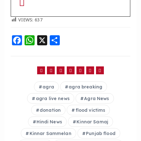
VIEWS:
637
F
W
X
S
a
h
h
c
a
a
e
ts
re
b
A
agra
agra breaking
o
p
o
p
agra live news
Agra News
k
donation
flood victims
Hindi News
Kinnar Samaj
Kinnar Sammelan
Punjab flood