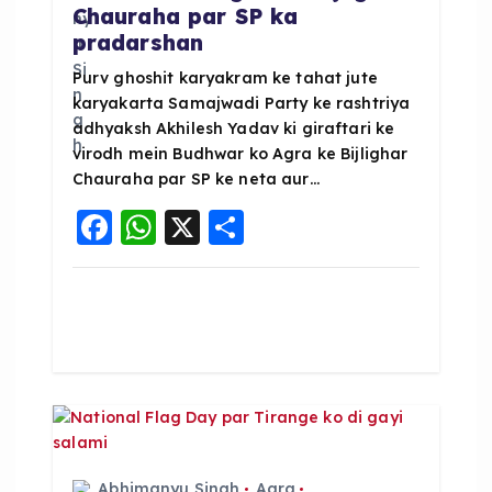
Chauraha par SP ka
t
pradarshan
i
Purv ghoshit karyakram ke tahat jute
karyakarta Samajwadi Party ke rashtriya
adhyaksh Akhilesh Yadav ki giraftari ke
o
virodh mein Budhwar ko Agra ke Bijlighar
Chauraha par SP ke neta aur…
n
F
W
X
S
a
h
h
c
a
a
e
ts
re
b
A
o
p
o
p
k
Abhimanyu Singh
Agra