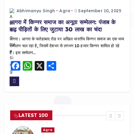
Abhimanyu Singh
Agra
September 10, 2025
आगरा में किन्नर समाज का अनूठा सम्मेलन: पंजाब के
बाढ़ पीड़ितों के लिए जुटाया 30 लाख का चंदा
आगरा। आगरा के फतेहाबाद रोड पर अखिल भारतीय किन्नर समाज का एक भव्य
सम्मेलन चल रहा है, जिसमें देशभर से लगभग 10 हजार किन्नर शामिल हो रहे
हैं। इस सम्मेलन…
F
W
X
S
a
h
h
c
a
a
e
ts
re
b
A
o
p
LATEST 100
o
p
k
Agra