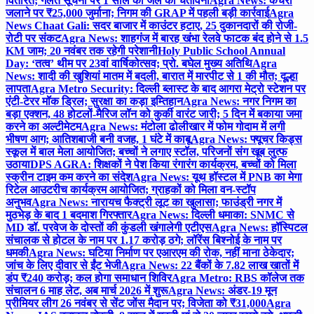
वितरित; गलत सूचना पर 1 साल की जेल की चेतावनी
Agra News: कचरा
जलाने पर ₹25,000 जुर्माना; निगम की GRAP में पहली बड़ी कार्रवाई
Agra
News Chaat Gali: सदर बाजार में काउंटर हटाए, 25 दुकानदारों की रोजी-
रोटी पर संकट
Agra News: शाहगंज में बारह खंभा रेलवे फाटक बंद होने से 1.5
KM जाम; 20 नवंबर तक रहेगी परेशानी
Holy Public School Annual
Day: ‘तत्व’ थीम पर 23वां वार्षिकोत्सव; प्रो. बघेल मुख्य अतिथि
Agra
News: शादी की खुशियां मातम में बदली, बारात में मारपीट से 1 की मौत; दूल्हा
लापता
Agra Metro Security: दिल्ली ब्लास्ट के बाद आगरा मेट्रो स्टेशन पर
एंटी-टेरर मॉक ड्रिल; सुरक्षा का कड़ा इम्तिहान
Agra News: नगर निगम का
बड़ा एक्शन, 48 होटलों-मैरिज लॉन को कुर्की वारंट जारी; 5 दिन में बकाया जमा
करने का अल्टीमेटम
Agra News: मंटोला ढोलीखार में फोम गोदाम में लगी
भीषण आग; आतिशबाजी बनी वजह, 1 घंटे में काबू
Agra News: फ्यूचर किड्स
स्कूल में बाल मेला आयोजित; बच्चों ने लगाए स्टॉल, परिजनों संग खूब लुत्फ
उठाया
DPS AGRA: शिक्षकों ने पेश किया रंगारंग कार्यक्रम, बच्चों को मिला
स्क्रीन टाइम कम करने का संदेश
Agra News: यूथ हॉस्टल में PNB का मेगा
रिटेल आउटरीच कार्यक्रम आयोजित; ग्राहकों को मिला वन-स्टॉप
अनुभव
Agra News: नारायच फैक्ट्री लूट का खुलासा; फाउंड्री नगर में
मुठभेड़ के बाद 1 बदमाश गिरफ्तार
Agra News: दिल्ली धमाका: SNMC से
MD डॉ. परवेज के दोस्तों की कुंडली खंगालेगी एटीएस
Agra News: हॉस्पिटल
संचालक से होटल के नाम पर 1.17 करोड़ ठगे; लॉरेंस बिश्नोई के नाम पर
धमकी
Agra News: घटिया निर्माण पर एआरएम की रोक, नहीं माना ठेकेदार;
जांच के लिए दीवार से ईंट भेजी
Agra News: 22 बैंकों के 7.82 लाख खातों में
डंप ₹240 करोड़; कल होगा समाधान शिविर
Agra Metro: RBS कॉलेज तक
संचालन 6 माह लेट, अब मार्च 2026 में शुरू
Agra News: अंडर-19 मून
प्रीमियर लीग 26 नवंबर से सेंट जोंस मैदान पर; विजेता को ₹31,000
Agra