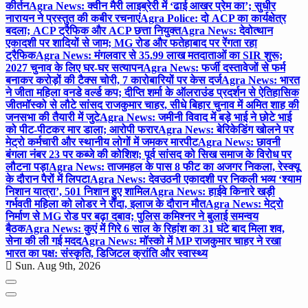
कीर्तन
Agra News: क्वीन मैरी लाइब्रेरी में ‘ढाई आखर प्रेम का’; सुधीर
नारायन ने प्रस्तुत की कबीर रचनाएं
Agra Police: दो ACP का कार्यक्षेत्र
बदला; ACP ट्रैफिक और ACP छत्ता नियुक्त
Agra News: देवोत्थान
एकादशी पर शादियों से जाम; MG रोड और फतेहाबाद पर रेंगता रहा
ट्रैफिक
Agra News: मंगलवार से 35.99 लाख मतदाताओं का SIR शुरू;
2027 चुनाव के लिए घर-घर सत्यापन
Agra News: फर्जी दस्तावेजों से फर्म
बनाकर करोड़ों की टैक्स चोरी, 7 कारोबारियों पर केस दर्ज
Agra News: भारत
ने जीता महिला वनडे वर्ल्ड कप; दीप्ति शर्मा के ऑलराउंड प्रदर्शन से ऐतिहासिक
जीत
मॉस्को से लौटे सांसद राजकुमार चाहर, सीधे बिहार चुनाव में अमित शाह की
जनसभा की तैयारी में जुटे
Agra News: जमीनी विवाद में बड़े भाई ने छोटे भाई
को पीट-पीटकर मार डाला; आरोपी फरार
Agra News: बेरिकेडिंग खोलने पर
मेट्रो कर्मचारी और स्थानीय लोगों में जमकर मारपीट
Agra News: छावनी
बंगला नंबर 23 पर कब्जे की कोशिश; पूर्व सांसद को सिख समाज के विरोध पर
लौटना पड़ा
Agra News: ताजमहल के पास 8 फीट का अजगर निकला, रेस्क्यू
के दौरान पैरों में लिपटा
Agra News: देवउठनी एकादशी पर निकली भव्य ‘श्याम
निशान यात्रा’, 501 निशान हुए शामिल
Agra News: हाईवे किनारे खड़ी
गर्भवती महिला को लोडर ने रौंदा, इलाज के दौरान मौत
Agra News: मेट्रो
निर्माण से MG रोड पर बढ़ा दबाव; पुलिस कमिश्नर ने बुलाई समन्वय
बैठक
Agra News: कुएं में गिरे 6 साल के रिहांश का 31 घंटे बाद मिला शव,
सेना की ली गई मदद
Agra News: मॉस्को में MP राजकुमार चाहर ने रखा
भारत का पक्ष: संस्कृति, डिजिटल क्रांति और स्वास्थ्य
Sun. Aug 9th, 2026