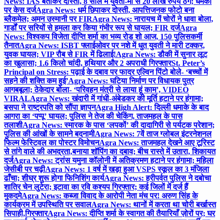
News: IAS बताकर दोस्ती, 8 साल में युवती-मां से 20 लाख रुपये ठगे; धमकी
पर केस दर्ज
Agra News: धर्म छिपाकर दोस्ती, आपत्तिजनक फोटो बना
ब्लैकमेल; अमन उस्मानी पर FIR
Agra News: नारायच में चोरों ने धावा बोला,
गार्डों पर सरियों से हमला कर किया गंभीर रूप से घायल; FIR दर्ज
Agra
News: विश्वकप विजेता दीप्ति शर्मा का भव्य रोड शो आज, 150 पुलिसकर्मी
तैनात
Agra News: ISBT फ्लाईओवर पर नशे में धुत युवती ने मारी टक्कर,
युवक घायल; VIP रौब से FIR में ढिलाई!
Agra News: डौकी में सुनार लूट
का खुलासा; 1.6 किलो चांदी, हथियार और 2 अपराधी गिरफ्तार
St. Peter’s
Principal on Stress: पढ़ाई के दबाव पर फादर एल्विन पिंटो बोले- ‘बच्चों में
सहने की शक्ति कम हुई’
Agra News: घटिया निर्माण पर विधायक पुत्र
आगबबूला; ठेकेदार बोला- ‘परिवहन मंत्री से लाया हूं काम’, VIDEO
VIRAL
Agra News: खंदारी में गांधी-अंबेडकर की मूर्ति हटाने पर हंगामा;
बसपा ने राष्ट्रपति को सौंपा ज्ञापन
Agra High Alert: दिल्ली धमाके के बाद
आगरा का ‘पप्पू’ घायल; पुलिस ने तेज की चेकिंग, ताजमहल के पास
तलाशी
Agra News: स्मारक के पास ‘लपकों’ की दादागिरी से पर्यटक परेशान;
पुलिस की आंखों के सामने बदनामी
Agra News: 7वें ताज ग्लोबल इंटरनेशनल
फिल्म फेस्टिवल का पोस्टर विमोचन
Agra News: ताजमहल देखने आए टूरिस्ट
से तांगे वाले की अभद्रता,बनाया शॉपिंग का दबाव; बीच रास्ते में उतारा, शिकायत
दर्ज
Agra News: ट्रांस यमुना कॉलोनी में अतिक्रमण हटाने पर हंगामा; महिला
जेसीबी पर चढ़ी
Agra News: 1 वर्ष में खड़ा हुआ VSPS स्कूल का 3 मंजिला
ढाँचा; शीघ्र शुरू होगा फिनिशिंग कार्य
Agra News: हरीपर्वत पुलिस ने दबोचा
शातिर चेन लुटेरा; इटावा का रवि कश्यप गिरफ्तार; कई जिलों में दर्ज हैं
मुकदमे
Agra News: कब्जा विवाद के आरोपी नेता मंच पर! अरुण सिंह के
कार्यक्रम में उपस्थिति पर सवाल
Agra News: थानों में करता था चोरी बर्खास्त
सिपाही,गिरफ्तार
Agra News: दीप्ति शर्मा के स्वागत की तैयारियाँ ज़ोरों पर; घर