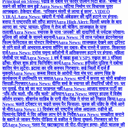
Principal on Stress: पढ़ाई के दबाव पर फादर एल्विन पिंटो बोले- ‘बच्चों में
सहने की शक्ति कम हुई’
Agra News: घटिया निर्माण पर विधायक पुत्र
आगबबूला; ठेकेदार बोला- ‘परिवहन मंत्री से लाया हूं काम’, VIDEO
VIRAL
Agra News: खंदारी में गांधी-अंबेडकर की मूर्ति हटाने पर हंगामा;
बसपा ने राष्ट्रपति को सौंपा ज्ञापन
Agra High Alert: दिल्ली धमाके के बाद
आगरा का ‘पप्पू’ घायल; पुलिस ने तेज की चेकिंग, ताजमहल के पास
तलाशी
Agra News: स्मारक के पास ‘लपकों’ की दादागिरी से पर्यटक परेशान;
पुलिस की आंखों के सामने बदनामी
Agra News: 7वें ताज ग्लोबल इंटरनेशनल
फिल्म फेस्टिवल का पोस्टर विमोचन
Agra News: ताजमहल देखने आए टूरिस्ट
से तांगे वाले की अभद्रता,बनाया शॉपिंग का दबाव; बीच रास्ते में उतारा, शिकायत
दर्ज
Agra News: ट्रांस यमुना कॉलोनी में अतिक्रमण हटाने पर हंगामा; महिला
जेसीबी पर चढ़ी
Agra News: 1 वर्ष में खड़ा हुआ VSPS स्कूल का 3 मंजिला
ढाँचा; शीघ्र शुरू होगा फिनिशिंग कार्य
Agra News: हरीपर्वत पुलिस ने दबोचा
शातिर चेन लुटेरा; इटावा का रवि कश्यप गिरफ्तार; कई जिलों में दर्ज हैं
मुकदमे
Agra News: कब्जा विवाद के आरोपी नेता मंच पर! अरुण सिंह के
कार्यक्रम में उपस्थिति पर सवाल
Agra News: थानों में करता था चोरी बर्खास्त
सिपाही,गिरफ्तार
Agra News: दीप्ति शर्मा के स्वागत की तैयारियाँ ज़ोरों पर; घर
पर पुताई, रोड शो का रूट फाइनल नहीं
Agra News: आज़ाद समाज पार्टी का
‘पाँव-पाँव चलो, गाँव-गाँव चलो’ अभियान
Agra News: जयपुर हाउस में विशेष
कीर्तन दरबार; शीशगंज साहिब के रागी मीत सिंह ने संगत को निहाल किया
Agra
News: चलते ट्रैक्टर पर चढ़ते समय पैर फिसला; युवक की पहिए के नीचे आने
से मौत
Agra News: 13 दिसंबर को राष्ट्रीय लोक अदालत; एडीजे डॉ.
दिव्यानंद द्विवेदी ने दिए अधिक लाभ देने के निर्देश
Agra News: समझौता कराने
के बहाने ले जाकर गैंगरेप पीड़िता से वकील ने किया दुष्कर्म; गिरफ्तार को पैर
टूटे
Agra News: गलत गेट खटखटाया तो पीट-पीटकर हत्या; ऑटो चालक की