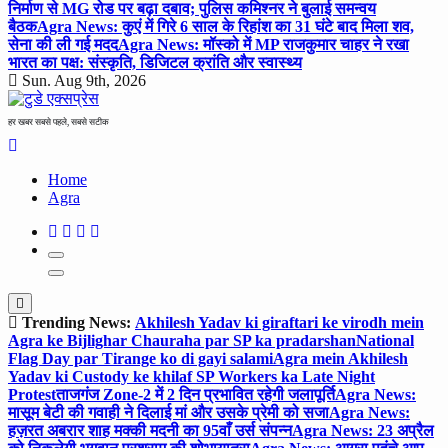
निर्माण से MG रोड पर बढ़ा दबाव; पुलिस कमिश्नर ने बुलाई समन्वय
बैठक
Agra News: कुएं में गिरे 6 साल के रिहांश का 31 घंटे बाद मिला शव,
सेना की ली गई मदद
Agra News: मॉस्को में MP राजकुमार चाहर ने रखा
भारत का पक्ष: संस्कृति, डिजिटल क्रांति और स्वास्थ्य
Sun. Aug 9th, 2026
हर खबर सबसे पहले, सबसे सटीक
Home
Agra
Trending News:
Akhilesh Yadav ki giraftari ke virodh mein
Agra ke Bijlighar Chauraha par SP ka pradarshan
National
Flag Day par Tirange ko di gayi salami
Agra mein Akhilesh
Yadav ki Custody ke khilaf SP Workers ka Late Night
Protest
ताजगंज Zone-2 में 2 दिन प्रभावित रहेगी जलापूर्ति
Agra News:
मासूम बेटी की गवाही ने दिलाई मां और उसके प्रेमी को सजा
Agra News:
हज़रत अबरार शाह मक्की मदनी का 95वाँ उर्स संपन्न
Agra News: 23 अप्रैल