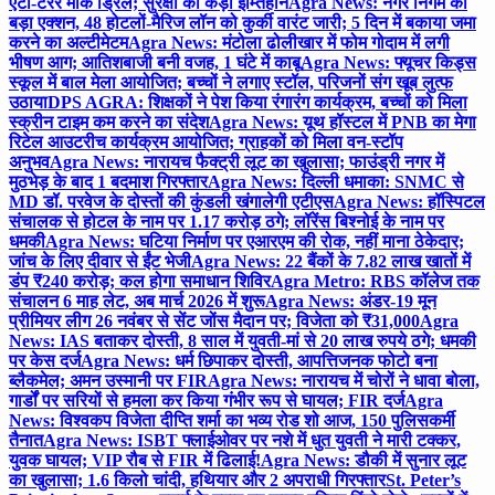
एंटी-टेरर मॉक ड्रिल; सुरक्षा का कड़ा इम्तिहान
Agra News: नगर निगम का
बड़ा एक्शन, 48 होटलों-मैरिज लॉन को कुर्की वारंट जारी; 5 दिन में बकाया जमा
करने का अल्टीमेटम
Agra News: मंटोला ढोलीखार में फोम गोदाम में लगी
भीषण आग; आतिशबाजी बनी वजह, 1 घंटे में काबू
Agra News: फ्यूचर किड्स
स्कूल में बाल मेला आयोजित; बच्चों ने लगाए स्टॉल, परिजनों संग खूब लुत्फ
उठाया
DPS AGRA: शिक्षकों ने पेश किया रंगारंग कार्यक्रम, बच्चों को मिला
स्क्रीन टाइम कम करने का संदेश
Agra News: यूथ हॉस्टल में PNB का मेगा
रिटेल आउटरीच कार्यक्रम आयोजित; ग्राहकों को मिला वन-स्टॉप
अनुभव
Agra News: नारायच फैक्ट्री लूट का खुलासा; फाउंड्री नगर में
मुठभेड़ के बाद 1 बदमाश गिरफ्तार
Agra News: दिल्ली धमाका: SNMC से
MD डॉ. परवेज के दोस्तों की कुंडली खंगालेगी एटीएस
Agra News: हॉस्पिटल
संचालक से होटल के नाम पर 1.17 करोड़ ठगे; लॉरेंस बिश्नोई के नाम पर
धमकी
Agra News: घटिया निर्माण पर एआरएम की रोक, नहीं माना ठेकेदार;
जांच के लिए दीवार से ईंट भेजी
Agra News: 22 बैंकों के 7.82 लाख खातों में
डंप ₹240 करोड़; कल होगा समाधान शिविर
Agra Metro: RBS कॉलेज तक
संचालन 6 माह लेट, अब मार्च 2026 में शुरू
Agra News: अंडर-19 मून
प्रीमियर लीग 26 नवंबर से सेंट जोंस मैदान पर; विजेता को ₹31,000
Agra
News: IAS बताकर दोस्ती, 8 साल में युवती-मां से 20 लाख रुपये ठगे; धमकी
पर केस दर्ज
Agra News: धर्म छिपाकर दोस्ती, आपत्तिजनक फोटो बना
ब्लैकमेल; अमन उस्मानी पर FIR
Agra News: नारायच में चोरों ने धावा बोला,
गार्डों पर सरियों से हमला कर किया गंभीर रूप से घायल; FIR दर्ज
Agra
News: विश्वकप विजेता दीप्ति शर्मा का भव्य रोड शो आज, 150 पुलिसकर्मी
तैनात
Agra News: ISBT फ्लाईओवर पर नशे में धुत युवती ने मारी टक्कर,
युवक घायल; VIP रौब से FIR में ढिलाई!
Agra News: डौकी में सुनार लूट
का खुलासा; 1.6 किलो चांदी, हथियार और 2 अपराधी गिरफ्तार
St. Peter’s