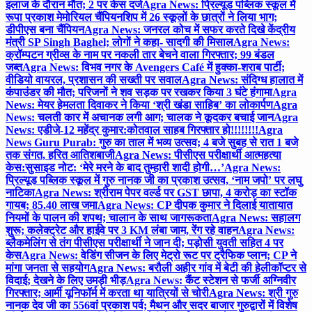
इलाज के दौरान मौत; 2 पर केस दर्ज
Agra News: प्रिल्यूड पब्लिक स्कूल में
रूपा प्रकाश मेमोरियल चैंपियनशिप में 26 स्कूलों के छात्रों ने लिया भाग;
डीपीएस बना चैंपियन
Agra News: जनरल कोच में सफर करते दिखे केंद्रीय
मंत्री SP Singh Baghel; लोगों ने कहा- सादगी की मिसाल
Agra News:
क्रॉम्पटन ग्रीव्स के नाम पर नकली तार बेचने वाला गिरफ्तार; 99 बंडल
जब्त
Agra News: विभव नगर के Avengers Café में हुक्का-शराब पार्टी;
वीडियो वायरल, प्रशासन की सख्ती पर सवाल
Agra News: संदिग्ध हालात में
कंपाउंडर की मौत; परिजनों ने शव सड़क पर रखकर किया 3 घंटे हंगामा
Agra
News: मेयर हेमलता दिवाकर ने किया ‘श्री खंडा साहिब’ का लोकार्पण
Agra
News: चलती कार में अचानक लगी आग; चालक ने कूदकर बचाई जान
Agra
News: एडीजे-12 महेंद्र कुमार:कोतवाल साहब गिरफ्तार हो!!!!!!!!
Agra
News Guru Purab: गुरु का ताल में भव्य उत्सव; 4 बजे सुबह से रात 1 बजे
तक संगत, हरित आतिशबाजी
Agra News: पीसीएस परीक्षार्थी आत्महत्या
केस:सुसाइड नोट: ‘मेरे मरने के बाद तुम्हारी शादी होगी…’
Agra News:
प्रिल्यूड पब्लिक स्कूल में गुरु नानक जी का प्रकाश उत्सव, ‘नाम जपो’ पर लघु
नाटिका
Agra News: श्रीराम पेपर वर्ल्ड पर GST छापा, 4 करोड़ का स्टॉक
गायब; 85.40 लाख जमा
Agra News: CP दीपक कुमार ने दिलाई यातायात
नियमों के पालन की शपथ; चालान के साथ जागरूकता
Agra News: सहालग
शुरू; कलेक्ट्रेट और हाईवे पर 3 KM लंबा जाम, रेंग रहे वाहन
Agra News:
ब्लैकमेलिंग से तंग पीसीएस परीक्षार्थी ने जान दी; पड़ोसी युवती सहित 4 पर
केस
Agra News: वेडिंग सीजन के लिए मेट्रो रूट पर ट्रैफिक प्लान; CP ने
मांगा जनता से सहयोग
Agra News: बरौली अहीर गांव में बेटी की हेलीकॉप्टर से
विदाई; देखने के लिए उमड़ी भीड़
Agra News: कैंट स्टेशन से फर्जी अग्निवीर
गिरफ्तार; आर्मी यूनिफॉर्म में करता था यात्रियों से चोरी
Agra News: श्री गुरु
नानक देव जी का 556वां प्रकाश पर्व; मैथन और सदर बाजार गुरुद्वारों में विशेष