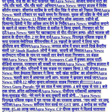
पर पुताई, रोड शो का रूट फाइनल नहीं
Agra News: आज़ाद समाज पार्टी का
‘पाँव-पाँव चलो, गाँव-गाँव चलो’ अभियान
Agra News: जयपुर हाउस में विशेष
कीर्तन दरबार; शीशगंज साहिब के रागी मीत सिंह ने संगत को निहाल किया
Agra
News: चलते ट्रैक्टर पर चढ़ते समय पैर फिसला; युवक की पहिए के नीचे आने
से मौत
Agra News: 13 दिसंबर को राष्ट्रीय लोक अदालत; एडीजे डॉ.
दिव्यानंद द्विवेदी ने दिए अधिक लाभ देने के निर्देश
Agra News: समझौता कराने
के बहाने ले जाकर गैंगरेप पीड़िता से वकील ने किया दुष्कर्म; गिरफ्तार को पैर
टूटे
Agra News: गलत गेट खटखटाया तो पीट-पीटकर हत्या; ऑटो चालक की
इलाज के दौरान मौत; 2 पर केस दर्ज
Agra News: प्रिल्यूड पब्लिक स्कूल में
रूपा प्रकाश मेमोरियल चैंपियनशिप में 26 स्कूलों के छात्रों ने लिया भाग;
डीपीएस बना चैंपियन
Agra News: जनरल कोच में सफर करते दिखे केंद्रीय
मंत्री SP Singh Baghel; लोगों ने कहा- सादगी की मिसाल
Agra News:
क्रॉम्पटन ग्रीव्स के नाम पर नकली तार बेचने वाला गिरफ्तार; 99 बंडल
जब्त
Agra News: विभव नगर के Avengers Café में हुक्का-शराब पार्टी;
वीडियो वायरल, प्रशासन की सख्ती पर सवाल
Agra News: संदिग्ध हालात में
कंपाउंडर की मौत; परिजनों ने शव सड़क पर रखकर किया 3 घंटे हंगामा
Agra
News: मेयर हेमलता दिवाकर ने किया ‘श्री खंडा साहिब’ का लोकार्पण
Agra
News: चलती कार में अचानक लगी आग; चालक ने कूदकर बचाई जान
Agra
News: एडीजे-12 महेंद्र कुमार:कोतवाल साहब गिरफ्तार हो!!!!!!!!
Agra
News Guru Purab: गुरु का ताल में भव्य उत्सव; 4 बजे सुबह से रात 1 बजे
तक संगत, हरित आतिशबाजी
Agra News: पीसीएस परीक्षार्थी आत्महत्या
केस:सुसाइड नोट: ‘मेरे मरने के बाद तुम्हारी शादी होगी…’
Agra News:
प्रिल्यूड पब्लिक स्कूल में गुरु नानक जी का प्रकाश उत्सव, ‘नाम जपो’ पर लघु
नाटिका
Agra News: श्रीराम पेपर वर्ल्ड पर GST छापा, 4 करोड़ का स्टॉक
गायब; 85.40 लाख जमा
Agra News: CP दीपक कुमार ने दिलाई यातायात