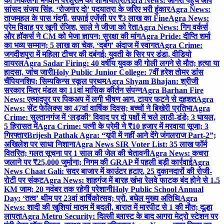
को निकलेगी भगवान परशुराम की शोभायात्रा
Agra News: आगरा पहुंचे आप
सांसद संजय सिंह, ‘रोजगार दो’ पदयात्रा के जरिए भरी हुंकार
Agra News:
ताजमहल के पास गंदगी, सफाई एजेंसी पर ₹3 लाख का Fine
Agra News:
प्रेम विवाह पर खूनी रंजिश, साले ने जीजा को रेता
Agra News: गिग वर्कर्स
और हॉकर्स ने CM को भेजा ज्ञापन; सुरक्षा की मांग
Agra Pride: दीप्ति शर्मा
का भव्य सम्मान; 5 लाख का चेक, ‘दबंग’ अंदाज में स्वागत
Agra Crime:
जगदीशपुरा में महिला टीचर की दबंगई; युवती के सिर पर डंडा, वीडियो
वायरल
Agra Sadar Firing: 40 वर्षीय युवक की गोली लगने से मौत; हत्या या
हादसा, जांच जारी
Holy Public Junior College: 7वीं हरेश तोमर डांस
चैंपियनशिप; सिम्पकिन्स स्कूल प्रथम
Agra Shyam Bhajan: श्रीजी
सरकार मित्र मंडल का 11वां मासिक कीर्तन संपन्न
Agra Barhan Fire
News: एत्मादपुर पर पिकअप में लगी भीषण आग, टायर फटने से दहशत
Agra
News: सेंट फेलिक्स का 47वां वार्षिक दिवस; बच्चों ने बिखेरी प्रतिभा
Agra
Crime: सुल्तानगंज में ‘लड़की’ विवाद पर दो पक्षों में चले लाठी-डंडे; 3 घायल,
5 हिरासत में
Agra Crime: पत्नी के प्रेमी ने ₹10 हजार में मरवाया सूजा; 3
गिरफ्तार
Brijesh Pathak Agra: “यूपी में नहीं आने देंगे जंगलराज Part-2”;
अखिलेश पर साधा निशाना
Agra News SIR Voter List: 35 लाख फॉर्म
वितरित; गलत सूचना पर 1 साल की जेल की चेतावनी
Agra News: कचरा
जलाने पर ₹25,000 जुर्माना; निगम की GRAP में पहली बड़ी कार्रवाई
Agra
News Chaat Gali: सदर बाजार में काउंटर हटाए, 25 दुकानदारों की रोजी-
रोटी पर संकट
Agra News: शाहगंज में बारह खंभा रेलवे फाटक बंद होने से 1.5
KM जाम; 20 नवंबर तक रहेगी परेशानी
Holy Public School Annual
Day: ‘तत्व’ थीम पर 23वां वार्षिकोत्सव; प्रो. बघेल मुख्य अतिथि
Agra
News: शादी की खुशियां मातम में बदली, बारात में मारपीट से 1 की मौत; दूल्हा
लापता
Agra Metro Security: दिल्ली ब्लास्ट के बाद आगरा मेट्रो स्टेशन पर