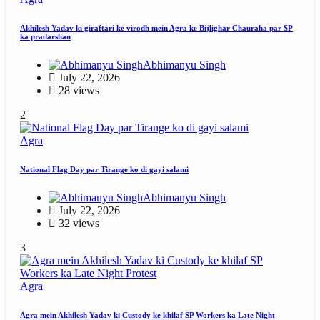
Akhilesh Yadav ki giraftari ke virodh mein Agra ke Bijlighar Chauraha par SP
ka pradarshan
Abhimanyu Singh
July 22, 2026
28 views
2
Agra
National Flag Day par Tirange ko di gayi salami
Abhimanyu Singh
July 22, 2026
32 views
3
Agra
Agra mein Akhilesh Yadav ki Custody ke khilaf SP Workers ka Late Night