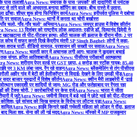
 के पास तलाशी
Agra News: स्मारक के पास ‘लपकों’ की दादागिरी से पर्यटक
े तांगे वाले की अभद्रता,बनाया शॉपिंग का दबाव; बीच रास्ते में उतारा,
 ढाँचा; शीघ्र शुरू होगा फिनिशिंग कार्य
Agra News: हरीपर्वत पुलिस ने दबोचा
थिति पर सवाल
Agra News: थानों में करता था चोरी बर्खास्त
ाँव चलो, गाँव-गाँव चलो’ अभियान
Agra News: जयपुर हाउस में विशेष कीर्तन
 News: 13 दिसंबर को राष्ट्रीय लोक अदालत; एडीजे डॉ. दिव्यानंद द्विवेदी ने
 खटखटाया तो पीट-पीटकर हत्या; ऑटो चालक की इलाज के दौरान मौत; 2 पर
ोच में सफर करते दिखे केंद्रीय मंत्री SP Singh Baghel; लोगों ने कहा-
का-शराब पार्टी; वीडियो वायरल, प्रशासन की सख्ती पर सवाल
Agra News:
पण
Agra News: चलती कार में अचानक लगी आग; चालक ने कूदकर बचाई
जे तक संगत, हरित आतिशबाजी
Agra News: पीसीएस परीक्षार्थी आत्महत्या
ra News: श्रीराम पेपर वर्ल्ड पर GST छापा, 4 करोड़ का स्टॉक गायब; 85.40
वे पर 3 KM लंबा जाम, रेंग रहे वाहन
Agra News: ब्लैकमेलिंग से तंग पीसीएस
ी अहीर गांव में बेटी की हेलीकॉप्टर से विदाई; देखने के लिए उमड़ी भीड़
Agra
 बाजार गुरुद्वारों में विशेष कीर्तन
Agra News: क्वीन मैरी लाइब्रेरी में ‘ढाई
ोत्थान एकादशी पर शादियों से जाम; MG रोड और फतेहाबाद पर रेंगता रहा
ं की टैक्स चोरी, 7 कारोबारियों पर केस दर्ज
Agra News: भारत ने जीता
ारी में जुटे
Agra News: जमीनी विवाद में बड़े भाई ने छोटे भाई को पीट-पीटकर
कोशिश; पूर्व सांसद को सिख समाज के विरोध पर लौटना पड़ा
Agra News:
ए शामिल
Agra News: हाईवे किनारे खड़ी गर्भवती महिला को लोडर ने रौंदा, इलाज
टे बाद मिला शव, सेना की ली गई मदद
Agra News: मॉस्को में MP राजकुमार