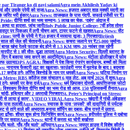
 par Tirange ko di gayi salami
Agra mein Akhilesh Yadav ki
मां और उसके प्रेमी को सजा
Agra News: हज़रत अबरार शाह मक्की मदनी का
 जरिए भरी हुंकार
Agra News: ताजमहल के पास गंदगी, सफाई एजेंसी पर ₹3
ride: दीप्ति शर्मा का भव्य सम्मान; 5 लाख का चेक, ‘दबंग’ अंदाज में
हत्या या हादसा, जांच जारी
Holy Public Junior College: 7वीं हरेश तोमर
दपुर पर पिकअप में लगी भीषण आग, टायर फटने से दहशत
Agra News: सेंट
me: पत्नी के प्रेमी ने ₹10 हजार में मरवाया सूजा; 3 गिरफ्तार
Brijesh
 साल की जेल की चेतावनी
Agra News: कचरा जलाने पर ₹25,000 जुर्माना;
 बारह खंभा रेलवे फाटक बंद होने से 1.5 KM जाम; 20 नवंबर तक रहेगी
मारपीट से 1 की मौत; दूल्हा लापता
Agra Metro Security: दिल्ली ब्लास्ट के
 दिन में बकाया जमा करने का अल्टीमेटम
Agra News: मंटोला ढोलीखार में फोम
ुत्फ उठाया
DPS AGRA: शिक्षकों ने पेश किया रंगारंग कार्यक्रम, बच्चों को मिला
 नारायच फैक्ट्री लूट का खुलासा; फाउंड्री नगर में मुठभेड़ के बाद 1 बदमाश
 करोड़ ठगे; लॉरेंस बिश्नोई के नाम पर धमकी
Agra News: घटिया निर्माण पर
 Metro: RBS कॉलेज तक संचालन 6 माह लेट, अब मार्च 2026 में शुरू
Agra
 ठगे; धमकी पर केस दर्ज
Agra News: धर्म छिपाकर दोस्ती, आपत्तिजनक फोटो
िश्वकप विजेता दीप्ति शर्मा का भव्य रोड शो आज, 150 पुलिसकर्मी तैनात
Agra
चांदी, हथियार और 2 अपराधी गिरफ्तार
St. Peter’s Principal on Stress:
ंत्री से लाया हूं काम’, VIDEO VIRAL
Agra News: खंदारी में गांधी-अंबेडकर
 के पास तलाशी
Agra News: स्मारक के पास ‘लपकों’ की दादागिरी से पर्यटक
े तांगे वाले की अभद्रता,बनाया शॉपिंग का दबाव; बीच रास्ते में उतारा,
 ढाँचा; शीघ्र शुरू होगा फिनिशिंग कार्य
Agra News: हरीपर्वत पुलिस ने दबोचा
थिति पर सवाल
Agra News: थानों में करता था चोरी बर्खास्त
ाँव चलो, गाँव-गाँव चलो’ अभियान
Agra News: जयपुर हाउस में विशेष कीर्तन