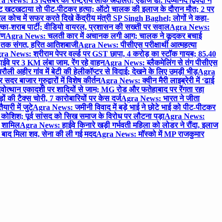
 News: 13 दिसंबर को राष्ट्रीय लोक अदालत; एडीजे डॉ. दिव्यानंद द्विवेदी ने
 खटखटाया तो पीट-पीटकर हत्या; ऑटो चालक की इलाज के दौरान मौत; 2 पर
ोच में सफर करते दिखे केंद्रीय मंत्री SP Singh Baghel; लोगों ने कहा-
का-शराब पार्टी; वीडियो वायरल, प्रशासन की सख्ती पर सवाल
Agra News:
पण
Agra News: चलती कार में अचानक लगी आग; चालक ने कूदकर बचाई
जे तक संगत, हरित आतिशबाजी
Agra News: पीसीएस परीक्षार्थी आत्महत्या
ra News: श्रीराम पेपर वर्ल्ड पर GST छापा, 4 करोड़ का स्टॉक गायब; 85.40
वे पर 3 KM लंबा जाम, रेंग रहे वाहन
Agra News: ब्लैकमेलिंग से तंग पीसीएस
ी अहीर गांव में बेटी की हेलीकॉप्टर से विदाई; देखने के लिए उमड़ी भीड़
Agra
 बाजार गुरुद्वारों में विशेष कीर्तन
Agra News: क्वीन मैरी लाइब्रेरी में ‘ढाई
ोत्थान एकादशी पर शादियों से जाम; MG रोड और फतेहाबाद पर रेंगता रहा
ं की टैक्स चोरी, 7 कारोबारियों पर केस दर्ज
Agra News: भारत ने जीता
ारी में जुटे
Agra News: जमीनी विवाद में बड़े भाई ने छोटे भाई को पीट-पीटकर
कोशिश; पूर्व सांसद को सिख समाज के विरोध पर लौटना पड़ा
Agra News:
ए शामिल
Agra News: हाईवे किनारे खड़ी गर्भवती महिला को लोडर ने रौंदा, इलाज
टे बाद मिला शव, सेना की ली गई मदद
Agra News: मॉस्को में MP राजकुमार