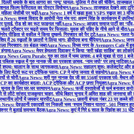
िल्ली धमाके के बाद आगरा का ‘पप्पू’ घायल; पुलिस ने तेज की चेकिंग, ताजमहल
ेशनल फिल्म फेस्टिवल का पोस्टर विमोचन
Agra News: ताजमहल देखने आए टूरिस्ट स
 महिला जेसीबी पर चढ़ी
Agra News: 1 वर्ष में खड़ा हुआ VSPS स्कूल का 3 मंजिला
 News: कब्जा विवाद के आरोपी नेता मंच पर! अरुण सिंह के कार्यक्रम में उपस्
र पर पुताई, रोड शो का रूट फाइनल नहीं
Agra News: आज़ाद समाज पार्टी का ‘पाँव-प
लते ट्रैक्टर पर चढ़ते समय पैर फिसला; युवक की पहिए के नीचे आने से मौत
Agra
 पीड़िता से वकील ने किया दुष्कर्म; गिरफ्तार को पैर टूटे
Agra News: गलत गेट
प में 26 स्कूलों के छात्रों ने लिया भाग; डीपीएस बना चैंपियन
Agra News: जनरल क
ाला गिरफ्तार; 99 बंडल जब्त
Agra News: विभव नगर के Avengers Café में हुक्
 हंगामा
Agra News: मेयर हेमलता दिवाकर ने किया ‘श्री खंडा साहिब’ का लोकार्
ra News Guru Purab: गुरु का ताल में भव्य उत्सव; 4 बजे सुबह से रात 1 ब
 पब्लिक स्कूल में गुरु नानक जी का प्रकाश उत्सव, ‘नाम जपो’ पर लघु नाटिका
Ag
की शपथ; चालान के साथ जागरूकता
Agra News: सहालग शुरू; कलेक्ट्रेट और हाई
लिए मेट्रो रूट पर ट्रैफिक प्लान; CP ने मांगा जनता से सहयोग
Agra News: बरौल
ियों से चोरी
Agra News: श्री गुरु नानक देव जी का 556वां प्रकाश पर्व; मैथन और सदर
P का कार्यक्षेत्र बदला; ACP ट्रैफिक और ACP छत्ता नियुक्त
Agra News: देव
चुनाव के लिए घर-घर सत्यापन
Agra News: फर्जी दस्तावेजों से फर्म बनाकर करोड़ो
ो से लौटे सांसद राजकुमार चाहर, सीधे बिहार चुनाव में अमित शाह की जनसभा की तैय
स्थानीय लोगों में जमकर मारपीट
Agra News: छावनी बंगला नंबर 23 पर कब्जे की 
News: देवउठनी एकादशी पर निकली भव्य ‘श्याम निशान यात्रा’, 501 निशान हु
श्नर ने बुलाई समन्वय बैठक
Agra News: कुएं में गिरे 6 साल के रिहांश का 31 घं