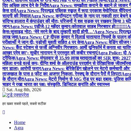
दरबार; शीशगंज साहिब के रागी मीत सिंह ने संगत को निहाल किया
Agra News: च
दिए अधिक लाभ देने के निर्देश
Agra News: समझौता कराने के बहाने ले जाकर गैंगरेप
केस दर्ज
Agra News: प्रिल्यूड पब्लिक स्कूल में रूपा प्रकाश मेमोरियल चैंपियनशि
सादगी की मिसाल
Agra News: क्रॉम्पटन ग्रीव्स के नाम पर नकली तार बेचने व
संदिग्ध हालात में कंपाउंडर की मौत; परिजनों ने शव सड़क पर रखकर किया 3 घंटे
जान
Agra News: एडीजे-12 महेंद्र कुमार:कोतवाल साहब गिरफ्तार हो!!!!!!!!
Ag
केस:सुसाइड नोट: ‘मेरे मरने के बाद तुम्हारी शादी होगी…’
Agra News: प्रिल्यूड
लाख जमा
Agra News: CP दीपक कुमार ने दिलाई यातायात नियमों के पालन 
परीक्षार्थी ने जान दी; पड़ोसी युवती सहित 4 पर केस
Agra News: वेडिंग सीजन के 
News: कैंट स्टेशन से फर्जी अग्निवीर गिरफ्तार; आर्मी यूनिफॉर्म में करता था यात्र
आखर प्रेम का’; सुधीर नारायन ने प्रस्तुत की कबीर रचनाएं
Agra Police: दो AC
ट्रैफिक
Agra News: मंगलवार से 35.99 लाख मतदाताओं का SIR शुरू; 2027 
महिला वनडे वर्ल्ड कप; दीप्ति शर्मा के ऑलराउंड प्रदर्शन से ऐतिहासिक जीत
मॉस्क
मार डाला; आरोपी फरार
Agra News: बेरिकेडिंग खोलने पर मेट्रो कर्मचारी और 
ताजमहल के पास 8 फीट का अजगर निकला, रेस्क्यू के दौरान पैरों में लिपटा
Agra 
के दौरान मौत
Agra News: मेट्रो निर्माण से MG रोड पर बढ़ा दबाव; पुलिस कमि
चाहर ने रखा भारत का पक्ष: संस्कृति, डिजिटल क्रांति और स्वास्थ्य
Sat. Aug 8th, 2026
हर खबर सबसे पहले, सबसे सटीक
Home
Agra