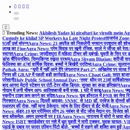
Trending News:
Akhilesh Yadav ki giraftari ke virodh mein A
Custody ke khilaf SP Workers ka Late Night Protest
ताजगंज Zone-2 
95वाँ उर्स संपन्न
Agra News: 23 अप्रैल को निकलेगी भगवान परशुराम की शोभा
लाख का Fine
Agra News: प्रेम विवाह पर खूनी रंजिश, साले ने जीजा को रेता
A
स्वागत
Agra Crime: जगदीशपुरा में महिला टीचर की दबंगई; युवती के सिर पर ड
डांस चैंपियनशिप; सिम्पकिन्स स्कूल प्रथम
Agra Shyam Bhajan: श्रीजी सरकार
फेलिक्स का 47वां वार्षिक दिवस; बच्चों ने बिखेरी प्रतिभा
Agra Crime: सुल्तानगंज 
Pathak Agra: “यूपी में नहीं आने देंगे जंगलराज Part-2”; अखिलेश पर साधा 
निगम की GRAP में पहली बड़ी कार्रवाई
Agra News Chaat Gali: सदर बाजार मे
परेशानी
Holy Public School Annual Day: ‘तत्व’ थीम पर 23वां वार्षिकोत्सव;
बाद आगरा मेट्रो स्टेशन पर एंटी-टेरर मॉक ड्रिल; सुरक्षा का कड़ा इम्तिहान
Agra 
गोदाम में लगी भीषण आग; आतिशबाजी बनी वजह, 1 घंटे में काबू
Agra News: फ्यूच
स्क्रीन टाइम कम करने का संदेश
Agra News: यूथ हॉस्टल में PNB का मेगा रि
गिरफ्तार
Agra News: दिल्ली धमाका: SNMC से MD डॉ. परवेज के दोस्तों की 
एआरएम की रोक, नहीं माना ठेकेदार; जांच के लिए दीवार से ईंट भेजी
Agra News: 
News: अंडर-19 मून प्रीमियर लीग 26 नवंबर से सेंट जोंस मैदान पर; विजेता क
बना ब्लैकमेल; अमन उस्मानी पर FIR
Agra News: नारायच में चोरों ने धावा बोल
News: ISBT फ्लाईओवर पर नशे में धुत युवती ने मारी टक्कर, युवक घायल; VIP
पढ़ाई के दबाव पर फादर एल्विन पिंटो बोले- ‘बच्चों में सहने की शक्ति कम हुई’
Agra