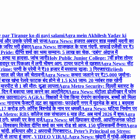
 par Tirange ko di gayi salami
Agra mein Akhilesh Yadav ki
मां और उसके प्रेमी को सजा
Agra News: हज़रत अबरार शाह मक्की मदनी का
 जरिए भरी हुंकार
Agra News: ताजमहल के पास गंदगी, सफाई एजेंसी पर ₹3
ride: दीप्ति शर्मा का भव्य सम्मान; 5 लाख का चेक, ‘दबंग’ अंदाज में
हत्या या हादसा, जांच जारी
Holy Public Junior College: 7वीं हरेश तोमर
दपुर पर पिकअप में लगी भीषण आग, टायर फटने से दहशत
Agra News: सेंट
me: पत्नी के प्रेमी ने ₹10 हजार में मरवाया सूजा; 3 गिरफ्तार
Brijesh
 साल की जेल की चेतावनी
Agra News: कचरा जलाने पर ₹25,000 जुर्माना;
 बारह खंभा रेलवे फाटक बंद होने से 1.5 KM जाम; 20 नवंबर तक रहेगी
मारपीट से 1 की मौत; दूल्हा लापता
Agra Metro Security: दिल्ली ब्लास्ट के
 दिन में बकाया जमा करने का अल्टीमेटम
Agra News: मंटोला ढोलीखार में फोम
ुत्फ उठाया
DPS AGRA: शिक्षकों ने पेश किया रंगारंग कार्यक्रम, बच्चों को मिला
 नारायच फैक्ट्री लूट का खुलासा; फाउंड्री नगर में मुठभेड़ के बाद 1 बदमाश
 करोड़ ठगे; लॉरेंस बिश्नोई के नाम पर धमकी
Agra News: घटिया निर्माण पर
 Metro: RBS कॉलेज तक संचालन 6 माह लेट, अब मार्च 2026 में शुरू
Agra
 ठगे; धमकी पर केस दर्ज
Agra News: धर्म छिपाकर दोस्ती, आपत्तिजनक फोटो
िश्वकप विजेता दीप्ति शर्मा का भव्य रोड शो आज, 150 पुलिसकर्मी तैनात
Agra
चांदी, हथियार और 2 अपराधी गिरफ्तार
St. Peter’s Principal on Stress:
ंत्री से लाया हूं काम’, VIDEO VIRAL
Agra News: खंदारी में गांधी-अंबेडकर