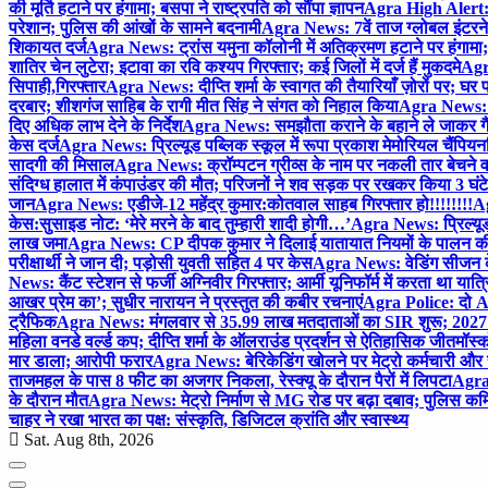
की मूर्ति हटाने पर हंगामा; बसपा ने राष्ट्रपति को सौंपा ज्ञापन
Agra High Alert: द
परेशान; पुलिस की आंखों के सामने बदनामी
Agra News: 7वें ताज ग्लोबल इंटरन
शिकायत दर्ज
Agra News: ट्रांस यमुना कॉलोनी में अतिक्रमण हटाने पर हंगामा;
शातिर चेन लुटेरा; इटावा का रवि कश्यप गिरफ्तार; कई जिलों में दर्ज हैं मुकदमे
Agra
सिपाही,गिरफ्तार
Agra News: दीप्ति शर्मा के स्वागत की तैयारियाँ ज़ोरों पर; घ
दरबार; शीशगंज साहिब के रागी मीत सिंह ने संगत को निहाल किया
Agra News: च
दिए अधिक लाभ देने के निर्देश
Agra News: समझौता कराने के बहाने ले जाकर गैंगरेप
केस दर्ज
Agra News: प्रिल्यूड पब्लिक स्कूल में रूपा प्रकाश मेमोरियल चैंपियनशि
सादगी की मिसाल
Agra News: क्रॉम्पटन ग्रीव्स के नाम पर नकली तार बेचने व
संदिग्ध हालात में कंपाउंडर की मौत; परिजनों ने शव सड़क पर रखकर किया 3 घंटे
जान
Agra News: एडीजे-12 महेंद्र कुमार:कोतवाल साहब गिरफ्तार हो!!!!!!!!
Ag
केस:सुसाइड नोट: ‘मेरे मरने के बाद तुम्हारी शादी होगी…’
Agra News: प्रिल्यूड
लाख जमा
Agra News: CP दीपक कुमार ने दिलाई यातायात नियमों के पालन 
परीक्षार्थी ने जान दी; पड़ोसी युवती सहित 4 पर केस
Agra News: वेडिंग सीजन के 
News: कैंट स्टेशन से फर्जी अग्निवीर गिरफ्तार; आर्मी यूनिफॉर्म में करता था यात्र
आखर प्रेम का’; सुधीर नारायन ने प्रस्तुत की कबीर रचनाएं
Agra Police: दो AC
ट्रैफिक
Agra News: मंगलवार से 35.99 लाख मतदाताओं का SIR शुरू; 2027 
महिला वनडे वर्ल्ड कप; दीप्ति शर्मा के ऑलराउंड प्रदर्शन से ऐतिहासिक जीत
मॉस्क
मार डाला; आरोपी फरार
Agra News: बेरिकेडिंग खोलने पर मेट्रो कर्मचारी और 
ताजमहल के पास 8 फीट का अजगर निकला, रेस्क्यू के दौरान पैरों में लिपटा
Agra 
के दौरान मौत
Agra News: मेट्रो निर्माण से MG रोड पर बढ़ा दबाव; पुलिस कमि
चाहर ने रखा भारत का पक्ष: संस्कृति, डिजिटल क्रांति और स्वास्थ्य
Sat. Aug 8th, 2026