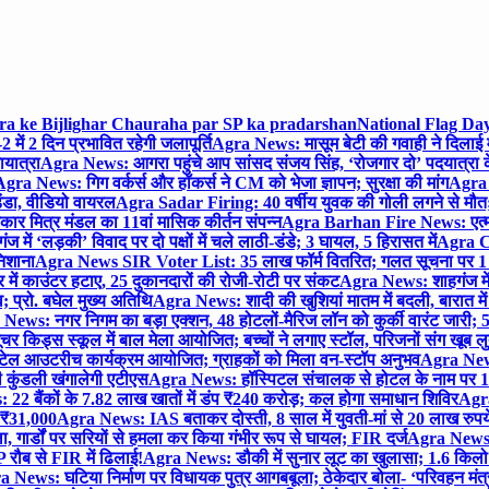
gra ke Bijlighar Chauraha par SP ka pradarshan
National Flag Day
में 2 दिन प्रभावित रहेगी जलापूर्ति
Agra News: मासूम बेटी की गवाही ने दिलाई 
यात्रा
Agra News: आगरा पहुंचे आप सांसद संजय सिंह, ‘रोजगार दो’ पदयात्रा के
gra News: गिग वर्कर्स और हॉकर्स ने CM को भेजा ज्ञापन; सुरक्षा की मांग
Agra P
ंडा, वीडियो वायरल
Agra Sadar Firing: 40 वर्षीय युवक की गोली लगने से मौत; 
 मित्र मंडल का 11वां मासिक कीर्तन संपन्न
Agra Barhan Fire News: एत्मा
में ‘लड़की’ विवाद पर दो पक्षों में चले लाठी-डंडे; 3 घायल, 5 हिरासत में
Agra Cri
निशाना
Agra News SIR Voter List: 35 लाख फॉर्म वितरित; गलत सूचना पर 1
ं काउंटर हटाए, 25 दुकानदारों की रोजी-रोटी पर संकट
Agra News: शाहगंज में
 प्रो. बघेल मुख्य अतिथि
Agra News: शादी की खुशियां मातम में बदली, बारात में 
News: नगर निगम का बड़ा एक्शन, 48 होटलों-मैरिज लॉन को कुर्की वारंट जारी; 5
र किड्स स्कूल में बाल मेला आयोजित; बच्चों ने लगाए स्टॉल, परिजनों संग खूब ल
टेल आउटरीच कार्यक्रम आयोजित; ग्राहकों को मिला वन-स्टॉप अनुभव
Agra News:
कुंडली खंगालेगी एटीएस
Agra News: हॉस्पिटल संचालक से होटल के नाम पर 1.17
22 बैंकों के 7.82 लाख खातों में डंप ₹240 करोड़; कल होगा समाधान शिविर
Agra
ो ₹31,000
Agra News: IAS बताकर दोस्ती, 8 साल में युवती-मां से 20 लाख रुपये
ा, गार्डों पर सरियों से हमला कर किया गंभीर रूप से घायल; FIR दर्ज
Agra News: व
 रौब से FIR में ढिलाई!
Agra News: डौकी में सुनार लूट का खुलासा; 1.6 किलो 
 News: घटिया निर्माण पर विधायक पुत्र आगबबूला; ठेकेदार बोला- ‘परिवहन म