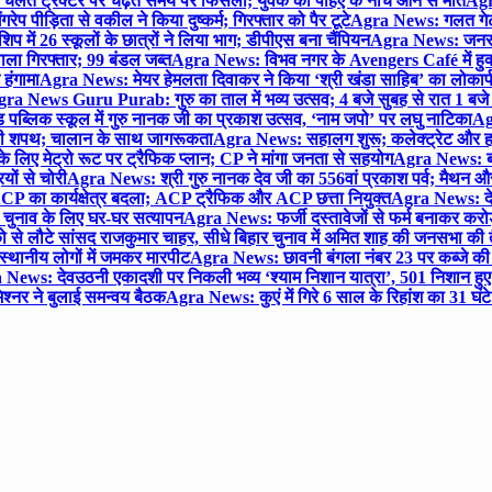
लते ट्रैक्टर पर चढ़ते समय पैर फिसला; युवक की पहिए के नीचे आने से मौत
Agra
 पीड़िता से वकील ने किया दुष्कर्म; गिरफ्तार को पैर टूटे
Agra News: गलत गेट
प में 26 स्कूलों के छात्रों ने लिया भाग; डीपीएस बना चैंपियन
Agra News: जनरल क
ाला गिरफ्तार; 99 बंडल जब्त
Agra News: विभव नगर के Avengers Café में हुक्
 हंगामा
Agra News: मेयर हेमलता दिवाकर ने किया ‘श्री खंडा साहिब’ का लोकार्
ra News Guru Purab: गुरु का ताल में भव्य उत्सव; 4 बजे सुबह से रात 1 ब
 पब्लिक स्कूल में गुरु नानक जी का प्रकाश उत्सव, ‘नाम जपो’ पर लघु नाटिका
Ag
की शपथ; चालान के साथ जागरूकता
Agra News: सहालग शुरू; कलेक्ट्रेट और हाई
लिए मेट्रो रूट पर ट्रैफिक प्लान; CP ने मांगा जनता से सहयोग
Agra News: बरौल
ियों से चोरी
Agra News: श्री गुरु नानक देव जी का 556वां प्रकाश पर्व; मैथन और सदर
P का कार्यक्षेत्र बदला; ACP ट्रैफिक और ACP छत्ता नियुक्त
Agra News: देव
चुनाव के लिए घर-घर सत्यापन
Agra News: फर्जी दस्तावेजों से फर्म बनाकर करोड़ो
ो से लौटे सांसद राजकुमार चाहर, सीधे बिहार चुनाव में अमित शाह की जनसभा की तैय
स्थानीय लोगों में जमकर मारपीट
Agra News: छावनी बंगला नंबर 23 पर कब्जे की 
News: देवउठनी एकादशी पर निकली भव्य ‘श्याम निशान यात्रा’, 501 निशान हु
श्नर ने बुलाई समन्वय बैठक
Agra News: कुएं में गिरे 6 साल के रिहांश का 31 घं