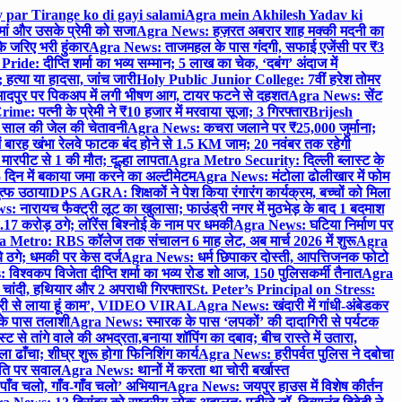
 par Tirange ko di gayi salami
Agra mein Akhilesh Yadav ki
मां और उसके प्रेमी को सजा
Agra News: हज़रत अबरार शाह मक्की मदनी का
 जरिए भरी हुंकार
Agra News: ताजमहल के पास गंदगी, सफाई एजेंसी पर ₹3
ride: दीप्ति शर्मा का भव्य सम्मान; 5 लाख का चेक, ‘दबंग’ अंदाज में
हत्या या हादसा, जांच जारी
Holy Public Junior College: 7वीं हरेश तोमर
दपुर पर पिकअप में लगी भीषण आग, टायर फटने से दहशत
Agra News: सेंट
me: पत्नी के प्रेमी ने ₹10 हजार में मरवाया सूजा; 3 गिरफ्तार
Brijesh
 साल की जेल की चेतावनी
Agra News: कचरा जलाने पर ₹25,000 जुर्माना;
 बारह खंभा रेलवे फाटक बंद होने से 1.5 KM जाम; 20 नवंबर तक रहेगी
मारपीट से 1 की मौत; दूल्हा लापता
Agra Metro Security: दिल्ली ब्लास्ट के
 दिन में बकाया जमा करने का अल्टीमेटम
Agra News: मंटोला ढोलीखार में फोम
ुत्फ उठाया
DPS AGRA: शिक्षकों ने पेश किया रंगारंग कार्यक्रम, बच्चों को मिला
 नारायच फैक्ट्री लूट का खुलासा; फाउंड्री नगर में मुठभेड़ के बाद 1 बदमाश
 करोड़ ठगे; लॉरेंस बिश्नोई के नाम पर धमकी
Agra News: घटिया निर्माण पर
 Metro: RBS कॉलेज तक संचालन 6 माह लेट, अब मार्च 2026 में शुरू
Agra
 ठगे; धमकी पर केस दर्ज
Agra News: धर्म छिपाकर दोस्ती, आपत्तिजनक फोटो
िश्वकप विजेता दीप्ति शर्मा का भव्य रोड शो आज, 150 पुलिसकर्मी तैनात
Agra
चांदी, हथियार और 2 अपराधी गिरफ्तार
St. Peter’s Principal on Stress:
ंत्री से लाया हूं काम’, VIDEO VIRAL
Agra News: खंदारी में गांधी-अंबेडकर
 के पास तलाशी
Agra News: स्मारक के पास ‘लपकों’ की दादागिरी से पर्यटक
े तांगे वाले की अभद्रता,बनाया शॉपिंग का दबाव; बीच रास्ते में उतारा,
 ढाँचा; शीघ्र शुरू होगा फिनिशिंग कार्य
Agra News: हरीपर्वत पुलिस ने दबोचा
थिति पर सवाल
Agra News: थानों में करता था चोरी बर्खास्त
ाँव चलो, गाँव-गाँव चलो’ अभियान
Agra News: जयपुर हाउस में विशेष कीर्तन