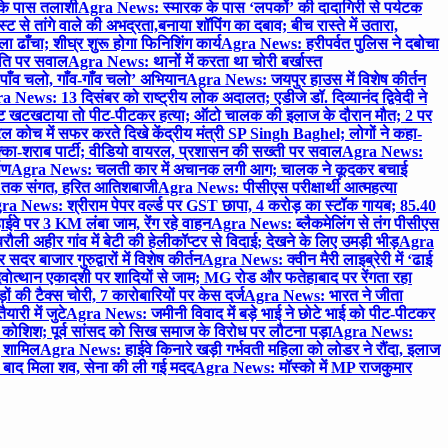
 के पास तलाशी
Agra News: स्मारक के पास ‘लपकों’ की दादागिरी से पर्यटक
े तांगे वाले की अभद्रता,बनाया शॉपिंग का दबाव; बीच रास्ते में उतारा,
 ढाँचा; शीघ्र शुरू होगा फिनिशिंग कार्य
Agra News: हरीपर्वत पुलिस ने दबोचा
थिति पर सवाल
Agra News: थानों में करता था चोरी बर्खास्त
ाँव चलो, गाँव-गाँव चलो’ अभियान
Agra News: जयपुर हाउस में विशेष कीर्तन
 News: 13 दिसंबर को राष्ट्रीय लोक अदालत; एडीजे डॉ. दिव्यानंद द्विवेदी ने
 खटखटाया तो पीट-पीटकर हत्या; ऑटो चालक की इलाज के दौरान मौत; 2 पर
ोच में सफर करते दिखे केंद्रीय मंत्री SP Singh Baghel; लोगों ने कहा-
का-शराब पार्टी; वीडियो वायरल, प्रशासन की सख्ती पर सवाल
Agra News:
पण
Agra News: चलती कार में अचानक लगी आग; चालक ने कूदकर बचाई
जे तक संगत, हरित आतिशबाजी
Agra News: पीसीएस परीक्षार्थी आत्महत्या
ra News: श्रीराम पेपर वर्ल्ड पर GST छापा, 4 करोड़ का स्टॉक गायब; 85.40
वे पर 3 KM लंबा जाम, रेंग रहे वाहन
Agra News: ब्लैकमेलिंग से तंग पीसीएस
ी अहीर गांव में बेटी की हेलीकॉप्टर से विदाई; देखने के लिए उमड़ी भीड़
Agra
 बाजार गुरुद्वारों में विशेष कीर्तन
Agra News: क्वीन मैरी लाइब्रेरी में ‘ढाई
ोत्थान एकादशी पर शादियों से जाम; MG रोड और फतेहाबाद पर रेंगता रहा
ं की टैक्स चोरी, 7 कारोबारियों पर केस दर्ज
Agra News: भारत ने जीता
ारी में जुटे
Agra News: जमीनी विवाद में बड़े भाई ने छोटे भाई को पीट-पीटकर
कोशिश; पूर्व सांसद को सिख समाज के विरोध पर लौटना पड़ा
Agra News:
ए शामिल
Agra News: हाईवे किनारे खड़ी गर्भवती महिला को लोडर ने रौंदा, इलाज
टे बाद मिला शव, सेना की ली गई मदद
Agra News: मॉस्को में MP राजकुमार