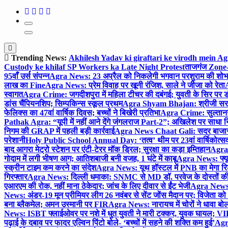
Trending News:
Akhilesh Yadav ki giraftari ke virodh mein A
Custody ke khilaf SP Workers ka Late Night Protest
ताजगंज Zone-2 
95वाँ उर्स संपन्न
Agra News: 23 अप्रैल को निकलेगी भगवान परशुराम की शोभा
लाख का Fine
Agra News: प्रेम विवाह पर खूनी रंजिश, साले ने जीजा को रेता
A
स्वागत
Agra Crime: जगदीशपुरा में महिला टीचर की दबंगई; युवती के सिर पर ड
डांस चैंपियनशिप; सिम्पकिन्स स्कूल प्रथम
Agra Shyam Bhajan: श्रीजी सरकार
फेलिक्स का 47वां वार्षिक दिवस; बच्चों ने बिखेरी प्रतिभा
Agra Crime: सुल्तानगंज 
Pathak Agra: “यूपी में नहीं आने देंगे जंगलराज Part-2”; अखिलेश पर साधा 
निगम की GRAP में पहली बड़ी कार्रवाई
Agra News Chaat Gali: सदर बाजार मे
परेशानी
Holy Public School Annual Day: ‘तत्व’ थीम पर 23वां वार्षिकोत्सव;
बाद आगरा मेट्रो स्टेशन पर एंटी-टेरर मॉक ड्रिल; सुरक्षा का कड़ा इम्तिहान
Agra 
गोदाम में लगी भीषण आग; आतिशबाजी बनी वजह, 1 घंटे में काबू
Agra News: फ्यूच
स्क्रीन टाइम कम करने का संदेश
Agra News: यूथ हॉस्टल में PNB का मेगा रि
गिरफ्तार
Agra News: दिल्ली धमाका: SNMC से MD डॉ. परवेज के दोस्तों की 
एआरएम की रोक, नहीं माना ठेकेदार; जांच के लिए दीवार से ईंट भेजी
Agra News: 
News: अंडर-19 मून प्रीमियर लीग 26 नवंबर से सेंट जोंस मैदान पर; विजेता क
बना ब्लैकमेल; अमन उस्मानी पर FIR
Agra News: नारायच में चोरों ने धावा बोल
News: ISBT फ्लाईओवर पर नशे में धुत युवती ने मारी टक्कर, युवक घायल; VIP
पढ़ाई के दबाव पर फादर एल्विन पिंटो बोले- ‘बच्चों में सहने की शक्ति कम हुई’
Agra