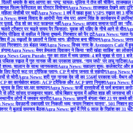
िल्ली धमाके के बाद आगरा का ‘पप्पू’ घायल; पुलिस ने तेज की चेकिंग, ताजमहल
ेशनल फिल्म फेस्टिवल का पोस्टर विमोचन
Agra News: ताजमहल देखने आए टूरिस्ट स
 महिला जेसीबी पर चढ़ी
Agra News: 1 वर्ष में खड़ा हुआ VSPS स्कूल का 3 मंजिला
 News: कब्जा विवाद के आरोपी नेता मंच पर! अरुण सिंह के कार्यक्रम में उपस्
र पर पुताई, रोड शो का रूट फाइनल नहीं
Agra News: आज़ाद समाज पार्टी का ‘पाँव-प
लते ट्रैक्टर पर चढ़ते समय पैर फिसला; युवक की पहिए के नीचे आने से मौत
Agra
 पीड़िता से वकील ने किया दुष्कर्म; गिरफ्तार को पैर टूटे
Agra News: गलत गेट
प में 26 स्कूलों के छात्रों ने लिया भाग; डीपीएस बना चैंपियन
Agra News: जनरल क
ाला गिरफ्तार; 99 बंडल जब्त
Agra News: विभव नगर के Avengers Café में हुक्
 हंगामा
Agra News: मेयर हेमलता दिवाकर ने किया ‘श्री खंडा साहिब’ का लोकार्
ra News Guru Purab: गुरु का ताल में भव्य उत्सव; 4 बजे सुबह से रात 1 ब
 पब्लिक स्कूल में गुरु नानक जी का प्रकाश उत्सव, ‘नाम जपो’ पर लघु नाटिका
Ag
की शपथ; चालान के साथ जागरूकता
Agra News: सहालग शुरू; कलेक्ट्रेट और हाई
लिए मेट्रो रूट पर ट्रैफिक प्लान; CP ने मांगा जनता से सहयोग
Agra News: बरौल
ियों से चोरी
Agra News: श्री गुरु नानक देव जी का 556वां प्रकाश पर्व; मैथन और सदर
P का कार्यक्षेत्र बदला; ACP ट्रैफिक और ACP छत्ता नियुक्त
Agra News: देव
चुनाव के लिए घर-घर सत्यापन
Agra News: फर्जी दस्तावेजों से फर्म बनाकर करोड़ो
ो से लौटे सांसद राजकुमार चाहर, सीधे बिहार चुनाव में अमित शाह की जनसभा की तैय
स्थानीय लोगों में जमकर मारपीट
Agra News: छावनी बंगला नंबर 23 पर कब्जे की 
News: देवउठनी एकादशी पर निकली भव्य ‘श्याम निशान यात्रा’, 501 निशान हु
श्नर ने बुलाई समन्वय बैठक
Agra News: कुएं में गिरे 6 साल के रिहांश का 31 घं