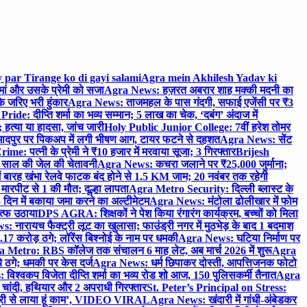
 par Tirange ko di gayi salami
Agra mein Akhilesh Yadav ki
मां और उसके प्रेमी को सजा
Agra News: हज़रत अबरार शाह मक्की मदनी का
 जरिए भरी हुंकार
Agra News: ताजमहल के पास गंदगी, सफाई एजेंसी पर ₹3
ride: दीप्ति शर्मा का भव्य सम्मान; 5 लाख का चेक, ‘दबंग’ अंदाज में
हत्या या हादसा, जांच जारी
Holy Public Junior College: 7वीं हरेश तोमर
दपुर पर पिकअप में लगी भीषण आग, टायर फटने से दहशत
Agra News: सेंट
me: पत्नी के प्रेमी ने ₹10 हजार में मरवाया सूजा; 3 गिरफ्तार
Brijesh
 साल की जेल की चेतावनी
Agra News: कचरा जलाने पर ₹25,000 जुर्माना;
 बारह खंभा रेलवे फाटक बंद होने से 1.5 KM जाम; 20 नवंबर तक रहेगी
मारपीट से 1 की मौत; दूल्हा लापता
Agra Metro Security: दिल्ली ब्लास्ट के
 दिन में बकाया जमा करने का अल्टीमेटम
Agra News: मंटोला ढोलीखार में फोम
ुत्फ उठाया
DPS AGRA: शिक्षकों ने पेश किया रंगारंग कार्यक्रम, बच्चों को मिला
 नारायच फैक्ट्री लूट का खुलासा; फाउंड्री नगर में मुठभेड़ के बाद 1 बदमाश
 करोड़ ठगे; लॉरेंस बिश्नोई के नाम पर धमकी
Agra News: घटिया निर्माण पर
 Metro: RBS कॉलेज तक संचालन 6 माह लेट, अब मार्च 2026 में शुरू
Agra
 ठगे; धमकी पर केस दर्ज
Agra News: धर्म छिपाकर दोस्ती, आपत्तिजनक फोटो
िश्वकप विजेता दीप्ति शर्मा का भव्य रोड शो आज, 150 पुलिसकर्मी तैनात
Agra
चांदी, हथियार और 2 अपराधी गिरफ्तार
St. Peter’s Principal on Stress:
ंत्री से लाया हूं काम’, VIDEO VIRAL
Agra News: खंदारी में गांधी-अंबेडकर