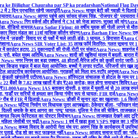
gra ke Bijlighar Chauraha par SP ka pradarshan
National Flag Day
में 2 दिन प्रभावित रहेगी जलापूर्ति
Agra News: मासूम बेटी की गवाही ने दिलाई 
यात्रा
Agra News: आगरा पहुंचे आप सांसद संजय सिंह, ‘रोजगार दो’ पदयात्रा के
gra News: गिग वर्कर्स और हॉकर्स ने CM को भेजा ज्ञापन; सुरक्षा की मांग
Agra P
ंडा, वीडियो वायरल
Agra Sadar Firing: 40 वर्षीय युवक की गोली लगने से मौत; 
 मित्र मंडल का 11वां मासिक कीर्तन संपन्न
Agra Barhan Fire News: एत्मा
में ‘लड़की’ विवाद पर दो पक्षों में चले लाठी-डंडे; 3 घायल, 5 हिरासत में
Agra Cri
निशाना
Agra News SIR Voter List: 35 लाख फॉर्म वितरित; गलत सूचना पर 1
ं काउंटर हटाए, 25 दुकानदारों की रोजी-रोटी पर संकट
Agra News: शाहगंज में
 प्रो. बघेल मुख्य अतिथि
Agra News: शादी की खुशियां मातम में बदली, बारात में 
News: नगर निगम का बड़ा एक्शन, 48 होटलों-मैरिज लॉन को कुर्की वारंट जारी; 5
र किड्स स्कूल में बाल मेला आयोजित; बच्चों ने लगाए स्टॉल, परिजनों संग खूब ल
टेल आउटरीच कार्यक्रम आयोजित; ग्राहकों को मिला वन-स्टॉप अनुभव
Agra News:
कुंडली खंगालेगी एटीएस
Agra News: हॉस्पिटल संचालक से होटल के नाम पर 1.17
22 बैंकों के 7.82 लाख खातों में डंप ₹240 करोड़; कल होगा समाधान शिविर
Agra
ो ₹31,000
Agra News: IAS बताकर दोस्ती, 8 साल में युवती-मां से 20 लाख रुपये
ा, गार्डों पर सरियों से हमला कर किया गंभीर रूप से घायल; FIR दर्ज
Agra News: व
 रौब से FIR में ढिलाई!
Agra News: डौकी में सुनार लूट का खुलासा; 1.6 किलो 
 News: घटिया निर्माण पर विधायक पुत्र आगबबूला; ठेकेदार बोला- ‘परिवहन म
िल्ली धमाके के बाद आगरा का ‘पप्पू’ घायल; पुलिस ने तेज की चेकिंग, ताजमहल
ेशनल फिल्म फेस्टिवल का पोस्टर विमोचन
Agra News: ताजमहल देखने आए टूरिस्ट स
 महिला जेसीबी पर चढ़ी
Agra News: 1 वर्ष में खड़ा हुआ VSPS स्कूल का 3 मंजिला
 News: कब्जा विवाद के आरोपी नेता मंच पर! अरुण सिंह के कार्यक्रम में उपस्
र पर पुताई, रोड शो का रूट फाइनल नहीं
Agra News: आज़ाद समाज पार्टी का ‘पाँव-प