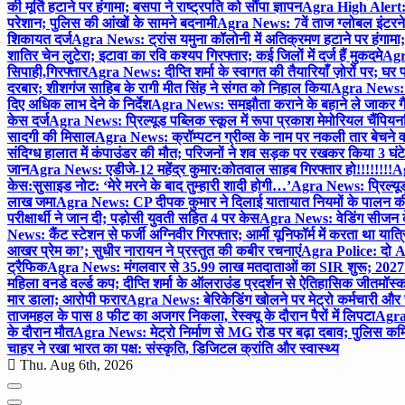
की मूर्ति हटाने पर हंगामा; बसपा ने राष्ट्रपति को सौंपा ज्ञापन
Agra High Alert: द
परेशान; पुलिस की आंखों के सामने बदनामी
Agra News: 7वें ताज ग्लोबल इंटरन
शिकायत दर्ज
Agra News: ट्रांस यमुना कॉलोनी में अतिक्रमण हटाने पर हंगामा;
शातिर चेन लुटेरा; इटावा का रवि कश्यप गिरफ्तार; कई जिलों में दर्ज हैं मुकदमे
Agra
सिपाही,गिरफ्तार
Agra News: दीप्ति शर्मा के स्वागत की तैयारियाँ ज़ोरों पर; घ
दरबार; शीशगंज साहिब के रागी मीत सिंह ने संगत को निहाल किया
Agra News: च
दिए अधिक लाभ देने के निर्देश
Agra News: समझौता कराने के बहाने ले जाकर गैंगरेप
केस दर्ज
Agra News: प्रिल्यूड पब्लिक स्कूल में रूपा प्रकाश मेमोरियल चैंपियनशि
सादगी की मिसाल
Agra News: क्रॉम्पटन ग्रीव्स के नाम पर नकली तार बेचने व
संदिग्ध हालात में कंपाउंडर की मौत; परिजनों ने शव सड़क पर रखकर किया 3 घंटे
जान
Agra News: एडीजे-12 महेंद्र कुमार:कोतवाल साहब गिरफ्तार हो!!!!!!!!
Ag
केस:सुसाइड नोट: ‘मेरे मरने के बाद तुम्हारी शादी होगी…’
Agra News: प्रिल्यूड
लाख जमा
Agra News: CP दीपक कुमार ने दिलाई यातायात नियमों के पालन 
परीक्षार्थी ने जान दी; पड़ोसी युवती सहित 4 पर केस
Agra News: वेडिंग सीजन के 
News: कैंट स्टेशन से फर्जी अग्निवीर गिरफ्तार; आर्मी यूनिफॉर्म में करता था यात्र
आखर प्रेम का’; सुधीर नारायन ने प्रस्तुत की कबीर रचनाएं
Agra Police: दो AC
ट्रैफिक
Agra News: मंगलवार से 35.99 लाख मतदाताओं का SIR शुरू; 2027 
महिला वनडे वर्ल्ड कप; दीप्ति शर्मा के ऑलराउंड प्रदर्शन से ऐतिहासिक जीत
मॉस्क
मार डाला; आरोपी फरार
Agra News: बेरिकेडिंग खोलने पर मेट्रो कर्मचारी और 
ताजमहल के पास 8 फीट का अजगर निकला, रेस्क्यू के दौरान पैरों में लिपटा
Agra 
के दौरान मौत
Agra News: मेट्रो निर्माण से MG रोड पर बढ़ा दबाव; पुलिस कमि
चाहर ने रखा भारत का पक्ष: संस्कृति, डिजिटल क्रांति और स्वास्थ्य
Thu. Aug 6th, 2026