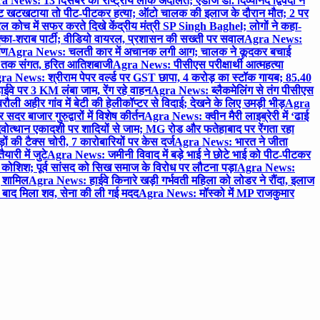
 News: 13 दिसंबर को राष्ट्रीय लोक अदालत; एडीजे डॉ. दिव्यानंद द्विवेदी ने
 खटखटाया तो पीट-पीटकर हत्या; ऑटो चालक की इलाज के दौरान मौत; 2 पर
ोच में सफर करते दिखे केंद्रीय मंत्री SP Singh Baghel; लोगों ने कहा-
का-शराब पार्टी; वीडियो वायरल, प्रशासन की सख्ती पर सवाल
Agra News:
पण
Agra News: चलती कार में अचानक लगी आग; चालक ने कूदकर बचाई
जे तक संगत, हरित आतिशबाजी
Agra News: पीसीएस परीक्षार्थी आत्महत्या
ra News: श्रीराम पेपर वर्ल्ड पर GST छापा, 4 करोड़ का स्टॉक गायब; 85.40
वे पर 3 KM लंबा जाम, रेंग रहे वाहन
Agra News: ब्लैकमेलिंग से तंग पीसीएस
ी अहीर गांव में बेटी की हेलीकॉप्टर से विदाई; देखने के लिए उमड़ी भीड़
Agra
 बाजार गुरुद्वारों में विशेष कीर्तन
Agra News: क्वीन मैरी लाइब्रेरी में ‘ढाई
ोत्थान एकादशी पर शादियों से जाम; MG रोड और फतेहाबाद पर रेंगता रहा
ं की टैक्स चोरी, 7 कारोबारियों पर केस दर्ज
Agra News: भारत ने जीता
ारी में जुटे
Agra News: जमीनी विवाद में बड़े भाई ने छोटे भाई को पीट-पीटकर
कोशिश; पूर्व सांसद को सिख समाज के विरोध पर लौटना पड़ा
Agra News:
ए शामिल
Agra News: हाईवे किनारे खड़ी गर्भवती महिला को लोडर ने रौंदा, इलाज
टे बाद मिला शव, सेना की ली गई मदद
Agra News: मॉस्को में MP राजकुमार