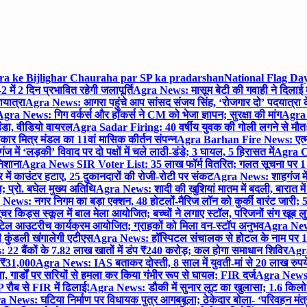
gra ke Bijlighar Chauraha par SP ka pradarshan
National Flag Day
में 2 दिन प्रभावित रहेगी जलापूर्ति
Agra News: मासूम बेटी की गवाही ने दिलाई 
यात्रा
Agra News: आगरा पहुंचे आप सांसद संजय सिंह, ‘रोजगार दो’ पदयात्रा के
gra News: गिग वर्कर्स और हॉकर्स ने CM को भेजा ज्ञापन; सुरक्षा की मांग
Agra P
ंडा, वीडियो वायरल
Agra Sadar Firing: 40 वर्षीय युवक की गोली लगने से मौत; 
 मित्र मंडल का 11वां मासिक कीर्तन संपन्न
Agra Barhan Fire News: एत्मा
में ‘लड़की’ विवाद पर दो पक्षों में चले लाठी-डंडे; 3 घायल, 5 हिरासत में
Agra Cri
निशाना
Agra News SIR Voter List: 35 लाख फॉर्म वितरित; गलत सूचना पर 1
ं काउंटर हटाए, 25 दुकानदारों की रोजी-रोटी पर संकट
Agra News: शाहगंज में
 प्रो. बघेल मुख्य अतिथि
Agra News: शादी की खुशियां मातम में बदली, बारात में 
News: नगर निगम का बड़ा एक्शन, 48 होटलों-मैरिज लॉन को कुर्की वारंट जारी; 5
र किड्स स्कूल में बाल मेला आयोजित; बच्चों ने लगाए स्टॉल, परिजनों संग खूब ल
टेल आउटरीच कार्यक्रम आयोजित; ग्राहकों को मिला वन-स्टॉप अनुभव
Agra News:
कुंडली खंगालेगी एटीएस
Agra News: हॉस्पिटल संचालक से होटल के नाम पर 1.17
22 बैंकों के 7.82 लाख खातों में डंप ₹240 करोड़; कल होगा समाधान शिविर
Agra
ो ₹31,000
Agra News: IAS बताकर दोस्ती, 8 साल में युवती-मां से 20 लाख रुपये
ा, गार्डों पर सरियों से हमला कर किया गंभीर रूप से घायल; FIR दर्ज
Agra News: व
 रौब से FIR में ढिलाई!
Agra News: डौकी में सुनार लूट का खुलासा; 1.6 किलो 
 News: घटिया निर्माण पर विधायक पुत्र आगबबूला; ठेकेदार बोला- ‘परिवहन म