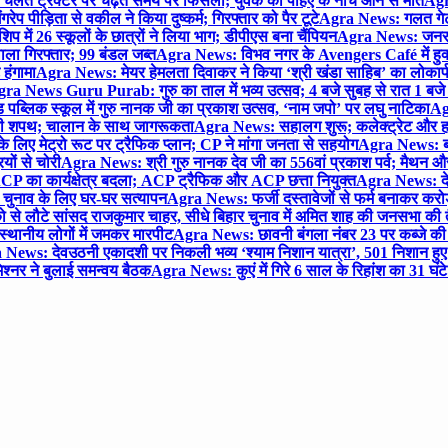
लते ट्रैक्टर पर चढ़ते समय पैर फिसला; युवक की पहिए के नीचे आने से मौत
Agra
 पीड़िता से वकील ने किया दुष्कर्म; गिरफ्तार को पैर टूटे
Agra News: गलत गेट
प में 26 स्कूलों के छात्रों ने लिया भाग; डीपीएस बना चैंपियन
Agra News: जनरल क
ाला गिरफ्तार; 99 बंडल जब्त
Agra News: विभव नगर के Avengers Café में हुक्
 हंगामा
Agra News: मेयर हेमलता दिवाकर ने किया ‘श्री खंडा साहिब’ का लोकार्
ra News Guru Purab: गुरु का ताल में भव्य उत्सव; 4 बजे सुबह से रात 1 ब
 पब्लिक स्कूल में गुरु नानक जी का प्रकाश उत्सव, ‘नाम जपो’ पर लघु नाटिका
Ag
की शपथ; चालान के साथ जागरूकता
Agra News: सहालग शुरू; कलेक्ट्रेट और हाई
लिए मेट्रो रूट पर ट्रैफिक प्लान; CP ने मांगा जनता से सहयोग
Agra News: बरौल
ियों से चोरी
Agra News: श्री गुरु नानक देव जी का 556वां प्रकाश पर्व; मैथन और सदर
P का कार्यक्षेत्र बदला; ACP ट्रैफिक और ACP छत्ता नियुक्त
Agra News: देव
चुनाव के लिए घर-घर सत्यापन
Agra News: फर्जी दस्तावेजों से फर्म बनाकर करोड़ो
ो से लौटे सांसद राजकुमार चाहर, सीधे बिहार चुनाव में अमित शाह की जनसभा की तैय
स्थानीय लोगों में जमकर मारपीट
Agra News: छावनी बंगला नंबर 23 पर कब्जे की 
News: देवउठनी एकादशी पर निकली भव्य ‘श्याम निशान यात्रा’, 501 निशान हु
श्नर ने बुलाई समन्वय बैठक
Agra News: कुएं में गिरे 6 साल के रिहांश का 31 घं