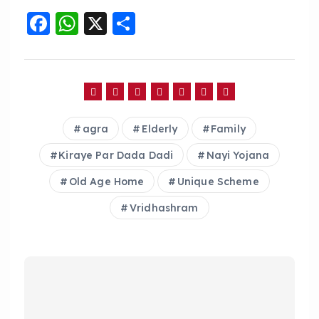
F
W
X
S
a
h
h
c
a
a
e
ts
re
b
A
agra
Elderly
Family
o
p
o
p
Kiraye Par Dada Dadi
Nayi Yojana
k
Old Age Home
Unique Scheme
Vridhashram