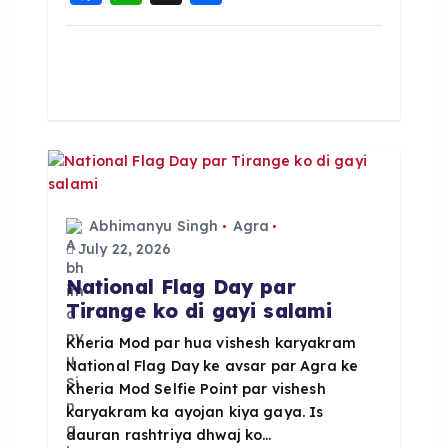
a
h
h
c
a
a
e
ts
re
b
A
o
p
o
p
k
Abhimanyu Singh
Agra
July 22, 2026
National Flag Day par
Tirange ko di gayi salami
Kheria Mod par hua vishesh karyakram
National Flag Day ke avsar par Agra ke
Kheria Mod Selfie Point par vishesh
karyakram ka ayojan kiya gaya. Is
dauran rashtriya dhwaj ko…