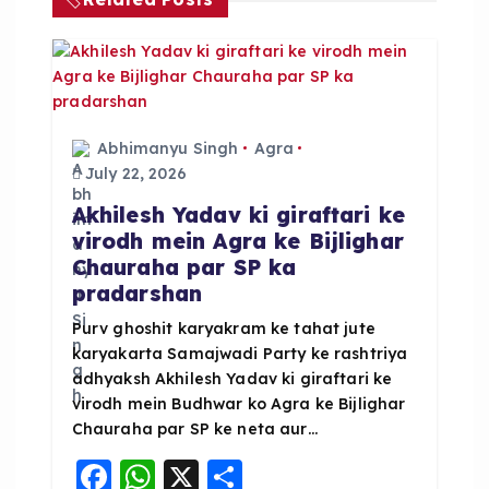
v
i
g
Abhimanyu Singh
Agra
July 22, 2026
a
Akhilesh Yadav ki giraftari ke
virodh mein Agra ke Bijlighar
t
Chauraha par SP ka
pradarshan
i
Purv ghoshit karyakram ke tahat jute
karyakarta Samajwadi Party ke rashtriya
o
adhyaksh Akhilesh Yadav ki giraftari ke
virodh mein Budhwar ko Agra ke Bijlighar
n
Chauraha par SP ke neta aur…
F
W
X
S