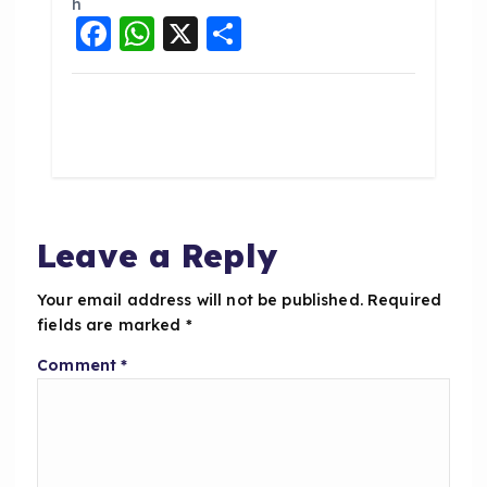
F
W
X
S
a
h
h
c
a
a
e
ts
re
b
A
o
p
o
p
Leave a Reply
k
Your email address will not be published.
Required
fields are marked
*
Comment
*