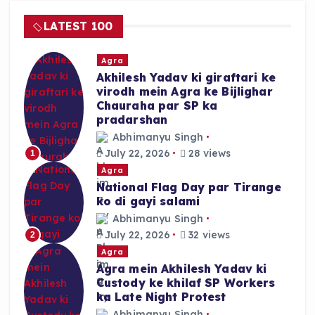
LATEST 100
Agra
Akhilesh Yadav ki giraftari ke
virodh mein Agra ke Bijlighar
Chauraha par SP ka
pradarshan
Abhimanyu Singh
July 22, 2026
28 views
1
Agra
National Flag Day par Tirange
ko di gayi salami
Abhimanyu Singh
July 22, 2026
32 views
2
Agra
Agra mein Akhilesh Yadav ki
Custody ke khilaf SP Workers
ka Late Night Protest
Abhimanyu Singh