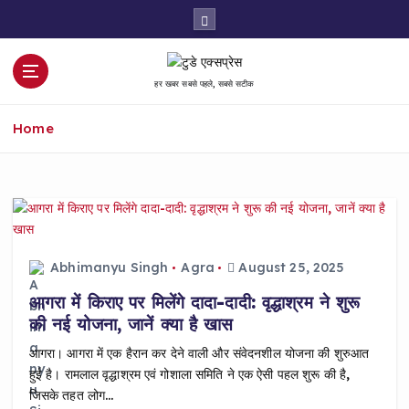
S
k
i
p
हर खबर सबसे पहले, सबसे सटीक
t
o
Home
c
o
n
t
e
n
t
Abhimanyu Singh
Agra
August 25, 2025
आगरा में किराए पर मिलेंगे दादा-दादी: वृद्धाश्रम ने शुरू
की नई योजना, जानें क्या है खास
आगरा। आगरा में एक हैरान कर देने वाली और संवेदनशील योजना की शुरुआत
हुई है। रामलाल वृद्धाश्रम एवं गोशाला समिति ने एक ऐसी पहल शुरू की है,
जिसके तहत लोग…