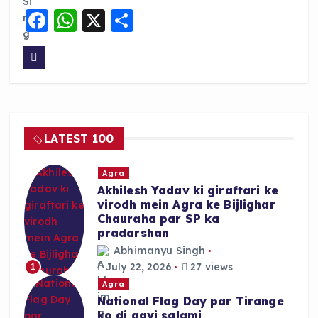
F
W
X
S
a
h
h
c
a
a
e
ts
re
b
A
o
p
LATEST 100
o
p
k
Agra
Akhilesh Yadav ki giraftari ke
virodh mein Agra ke Bijlighar
Chauraha par SP ka
pradarshan
Abhimanyu Singh
July 22, 2026
27 views
1
Agra
National Flag Day par Tirange
ko di gayi salami