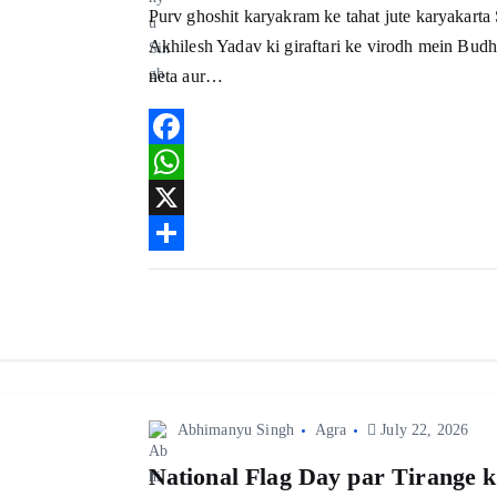
Purv ghoshit karyakram ke tahat jute karyakarta
Akhilesh Yadav ki giraftari ke virodh mein Bud
neta aur…
F
a
W
c
h
X
e
a
S
b
t
h
o
s
a
o
A
r
k
p
e
Abhimanyu Singh
Agra
July 22, 2026
p
National Flag Day par Tirange k