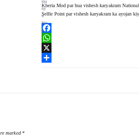
Kheria Mod par hua vishesh karyakram National
Selfie Point par vishesh karyakram ka ayojan ki
F
a
W
c
h
X
e
a
S
b
t
h
o
s
a
o
A
r
k
p
e
p
 are marked
*