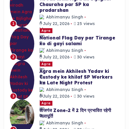
Chauraha par SP ka
pradarshan
Abhimanyu Singh
July 22, 2026
25 views
1
Agra
National Flag Day par Tirange
ko di gayi salami
Abhimanyu Singh
July 22, 2026
30 views
2
Agra
Agra mein Akhilesh Yadav ki
Custody ke khilaf SP Workers
ka Late Night Protest
Abhimanyu Singh
July 22, 2026
30 views
3
Agra
ताजगंज Zone-2 में 2 दिन प्रभावित रहेगी
जलापूर्ति
Abhimanyu Singh