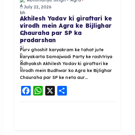
Abhimanyu Singh
Agra
a
July 22, 2026
Akhilesh Yadav ki giraftari ke
t
virodh mein Agra ke Bijlighar
Chauraha par SP ka
i
pradarshan
o
Purv ghoshit karyakram ke tahat jute
karyakarta Samajwadi Party ke rashtriya
adhyaksh Akhilesh Yadav ki giraftari ke
n
virodh mein Budhwar ko Agra ke Bijlighar
Chauraha par SP ke neta aur…
F
W
X
S
a
h
h
c
a
a
e
ts
re
b
A