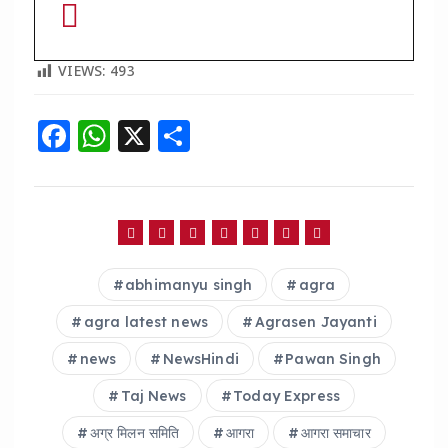
VIEWS:
493
F
W
X
S
a
h
h
c
a
a
e
ts
re
b
A
abhimanyu singh
agra
o
p
o
p
agra latest news
Agrasen Jayanti
k
news
NewsHindi
Pawan Singh
Taj News
Today Express
अग्र मिलन समिति
आगरा
आगरा समाचार