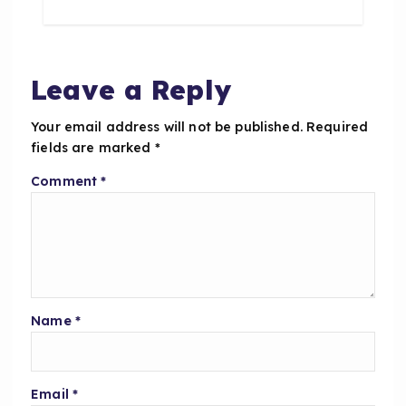
b
A
o
p
o
p
Leave a Reply
k
Your email address will not be published.
Required
fields are marked
*
Comment
*
Name
*
Email
*