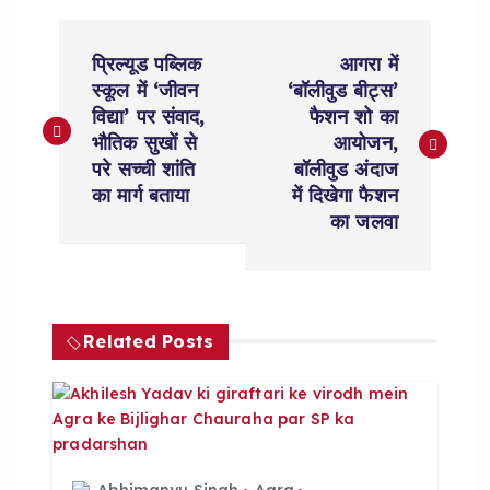
P
प्रिल्यूड पब्लिक
आगरा में
o
स्कूल में ‘जीवन
‘बॉलीवुड बीट्स’
विद्या’ पर संवाद,
फैशन शो का
s
भौतिक सुखों से
आयोजन,
परे सच्ची शांति
बॉलीवुड अंदाज
t
का मार्ग बताया
में दिखेगा फैशन
का जलवा
n
a
Related Posts
v
i
g