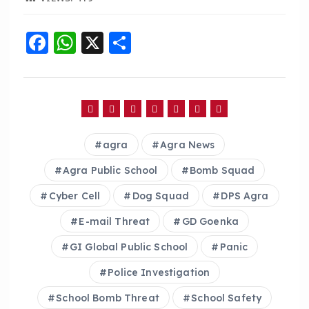
F
W
X
S
a
h
h
c
a
a
e
ts
re
b
A
agra
Agra News
o
p
o
p
Agra Public School
Bomb Squad
k
Cyber Cell
Dog Squad
DPS Agra
E-mail Threat
GD Goenka
GI Global Public School
Panic
Police Investigation
School Bomb Threat
School Safety