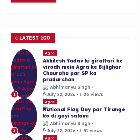
LATEST 100
Agra
Akhilesh Yadav ki giraftari ke
virodh mein Agra ke Bijlighar
Chauraha par SP ka
pradarshan
Abhimanyu Singh
July 22, 2026
26 views
1
Agra
National Flag Day par Tirange
ko di gayi salami
Abhimanyu Singh
July 22, 2026
31 views
2
Agra