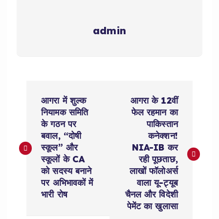
admin
P
आगरा में शुल्क
आगरा के 12वीं
o
नियामक समिति
फेल रहमान का
के गठन पर
पाकिस्तान
s
बवाल, “दोषी
कनेक्शन!
स्कूल” और
NIA-IB कर
t
स्कूलों के CA
रही पूछताछ,
को सदस्य बनाने
लाखों फॉलोअर्स
n
पर अभिभावकों में
वाला यू-ट्यूब
भारी रोष
चैनल और विदेशी
a
पेमेंट का खुलासा