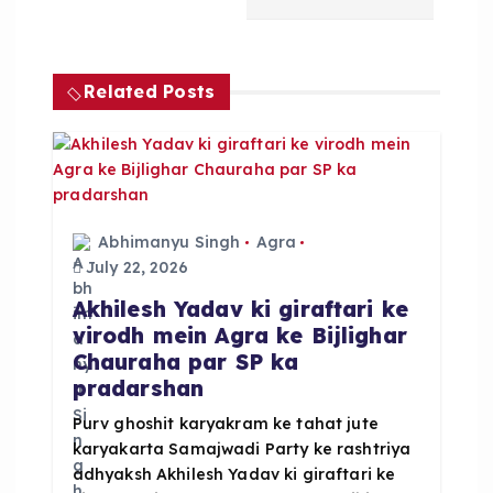
v
i
Related Posts
g
a
t
Abhimanyu Singh
Agra
July 22, 2026
i
Akhilesh Yadav ki giraftari ke
virodh mein Agra ke Bijlighar
o
Chauraha par SP ka
pradarshan
n
Purv ghoshit karyakram ke tahat jute
karyakarta Samajwadi Party ke rashtriya
adhyaksh Akhilesh Yadav ki giraftari ke