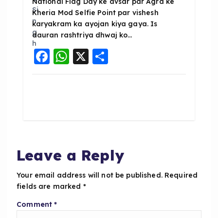
National Flag Day ke avsar par Agra ke
Kheria Mod Selfie Point par vishesh
karyakram ka ayojan kiya gaya. Is
dauran rashtriya dhwaj ko…
F
W
X
S
a
h
h
c
a
a
e
ts
re
b
A
o
p
o
p
Leave a Reply
k
Your email address will not be published.
Required
fields are marked
*
Comment
*