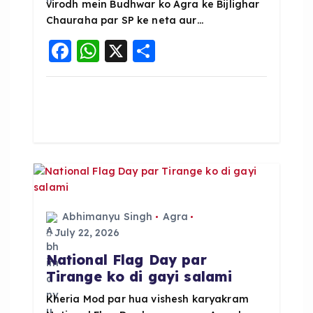
virodh mein Budhwar ko Agra ke Bijlighar
Chauraha par SP ke neta aur…
F
W
X
S
a
h
h
c
a
a
e
ts
re
b
A
o
p
o
p
k
Abhimanyu Singh
Agra
July 22, 2026
National Flag Day par
Tirange ko di gayi salami
Kheria Mod par hua vishesh karyakram