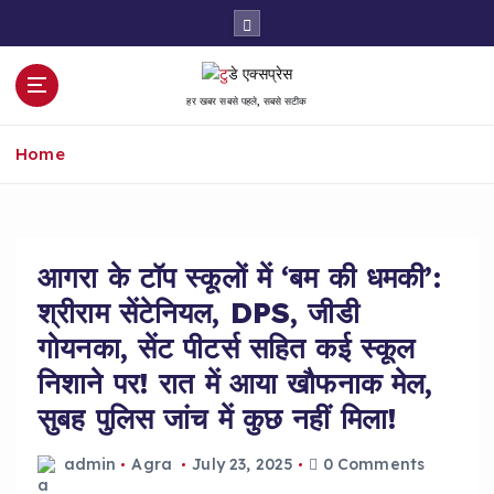
S
k
i
p
हर खबर सबसे पहले, सबसे सटीक
t
o
Home
c
o
n
t
e
आगरा के टॉप स्कूलों में ‘बम की धमकी’:
n
श्रीराम सेंटेनियल, DPS, जीडी
t
गोयनका, सेंट पीटर्स सहित कई स्कूल
निशाने पर! रात में आया खौफनाक मेल,
सुबह पुलिस जांच में कुछ नहीं मिला!
admin
Agra
July 23, 2025
0 Comments