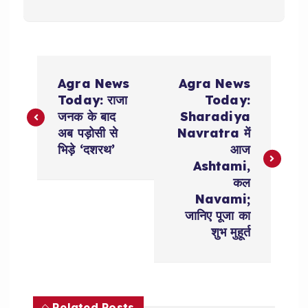
P
Agra News
Agra News
o
Today: राजा
Today:
जनक के बाद
Sharadiya
s
अब पड़ोसी से
Navratra में
भिड़े ‘दशरथ’
आज
t
Ashtami,
कल
n
Navami;
जानिए पूजा का
a
शुभ मुहूर्त
v
i
Related Posts