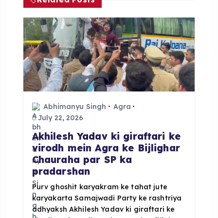
g
a
t
i
Abhimanyu Singh
Agra
o
July 22, 2026
Akhilesh Yadav ki giraftari ke
n
virodh mein Agra ke Bijlighar
Chauraha par SP ka
pradarshan
Purv ghoshit karyakram ke tahat jute
karyakarta Samajwadi Party ke rashtriya
adhyaksh Akhilesh Yadav ki giraftari ke