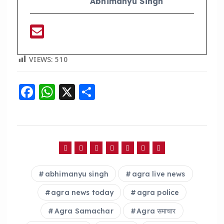
Abhimanyu Singh
VIEWS:
510
F
W
X
S
a
h
h
c
a
a
e
ts
re
b
A
o
p
abhimanyu singh
agra live news
o
p
agra news today
agra police
k
Agra Samachar
Agra समाचार