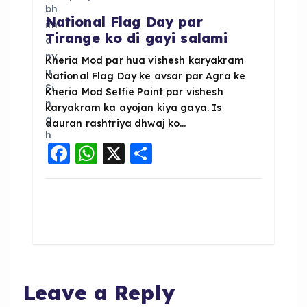
National Flag Day par
Tirange ko di gayi salami
Kheria Mod par hua vishesh karyakram
National Flag Day ke avsar par Agra ke
Kheria Mod Selfie Point par vishesh
karyakram ka ayojan kiya gaya. Is
dauran rashtriya dhwaj ko…
F
W
X
S
a
h
h
c
a
a
e
ts
re
b
A
o
p
o
p
Leave a Reply