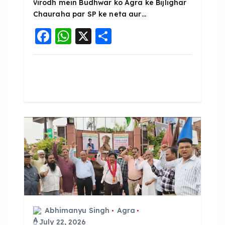
virodh mein Budhwar ko Agra ke Bijlighar
Chauraha par SP ke neta aur…
F
W
X
S
a
h
h
c
a
a
e
ts
re
b
A
o
p
o
p
k
Abhimanyu Singh
Agra
July 22, 2026