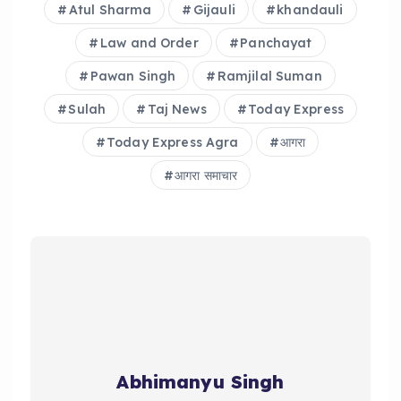
Atul Sharma
Gijauli
khandauli
Law and Order
Panchayat
Pawan Singh
Ramjilal Suman
Sulah
Taj News
Today Express
Today Express Agra
आगरा
आगरा समाचार
Abhimanyu Singh