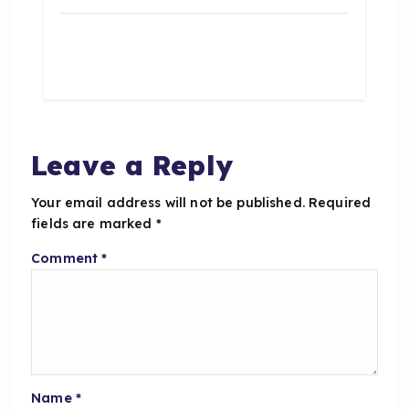
a
h
h
c
a
a
e
ts
re
b
A
o
p
o
p
Leave a Reply
k
Your email address will not be published.
Required
fields are marked
*
Comment
*
Name
*