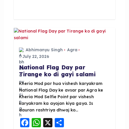
e
ts
re
b
A
o
p
o
p
k
Abhimanyu Singh
Agra
July 22, 2026
National Flag Day par
Tirange ko di gayi salami
Kheria Mod par hua vishesh karyakram
National Flag Day ke avsar par Agra ke
Kheria Mod Selfie Point par vishesh
karyakram ka ayojan kiya gaya. Is
dauran rashtriya dhwaj ko…
F
W
X
S