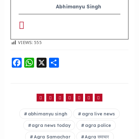
Abhimanyu Singh
VIEWS:
555
F
W
X
S
a
h
h
c
a
a
e
ts
re
b
A
o
p
abhimanyu singh
agra live news
o
p
agra news today
agra police
k
Agra Samachar
Agra समाचार