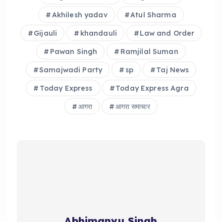
Akhilesh yadav
Atul Sharma
Gijauli
khandauli
Law and Order
Pawan Singh
Ramjilal Suman
Samajwadi Party
sp
Taj News
Today Express
Today Express Agra
आगरा
आगरा समाचार
Abhimanyu Singh