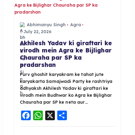
i
g
Abhimanyu Singh
Agra
a
July 22, 2026
Akhilesh Yadav ki giraftari ke
t
virodh mein Agra ke Bijlighar
Chauraha par SP ka
i
pradarshan
o
Purv ghoshit karyakram ke tahat jute
karyakarta Samajwadi Party ke rashtriya
adhyaksh Akhilesh Yadav ki giraftari ke
n
virodh mein Budhwar ko Agra ke Bijlighar
Chauraha par SP ke neta aur…
F
W
X
S
a
h
h
c
a
a