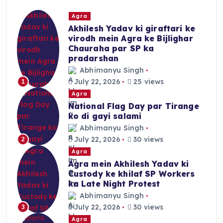
Agra
Akhilesh Yadav ki giraftari ke
virodh mein Agra ke Bijlighar
Chauraha par SP ka
pradarshan
Abhimanyu Singh
July 22, 2026
25 views
1
Agra
National Flag Day par Tirange
ko di gayi salami
Abhimanyu Singh
July 22, 2026
30 views
2
Agra
Agra mein Akhilesh Yadav ki
Custody ke khilaf SP Workers
ka Late Night Protest
Abhimanyu Singh
July 22, 2026
30 views
3
Agra