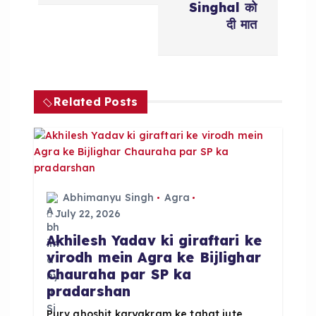
n
Singhal को
दी मात
a
v
Related Posts
i
g
a
Abhimanyu Singh
Agra
t
July 22, 2026
Akhilesh Yadav ki giraftari ke
i
virodh mein Agra ke Bijlighar
Chauraha par SP ka
o
pradarshan
Purv ghoshit karyakram ke tahat jute