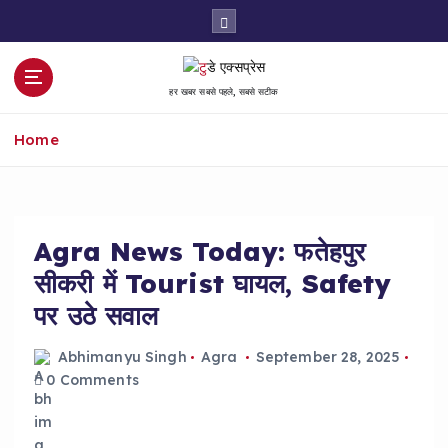
S
k
i
p
हर खबर सबसे पहले, सबसे सटीक
t
o
Home
c
o
n
t
e
Agra News Today: फतेहपुर
n
सीकरी में Tourist घायल, Safety
t
पर उठे सवाल
Abhimanyu Singh
Agra
September 28, 2025
0 Comments