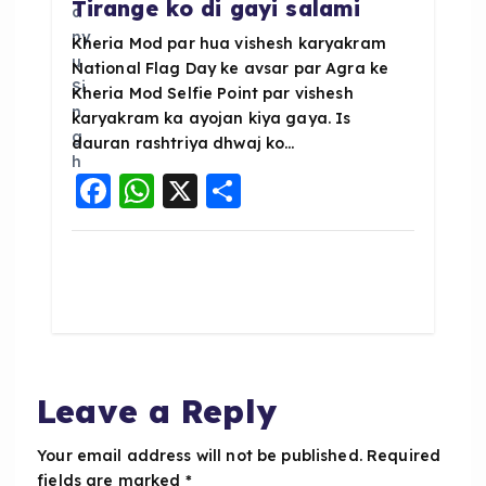
Tirange ko di gayi salami
Kheria Mod par hua vishesh karyakram
National Flag Day ke avsar par Agra ke
Kheria Mod Selfie Point par vishesh
karyakram ka ayojan kiya gaya. Is
dauran rashtriya dhwaj ko…
F
W
X
S
a
h
h
c
a
a
e
ts
re
b
A
o
p
o
p
Leave a Reply
k
Your email address will not be published.
Required
fields are marked
*