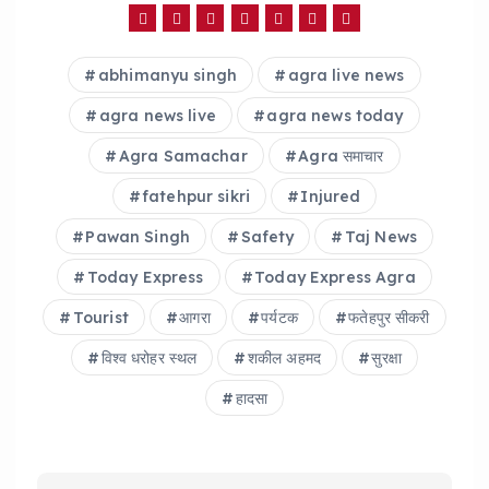
e
ts
re
b
A
abhimanyu singh
agra live news
o
p
o
p
agra news live
agra news today
k
Agra Samachar
Agra समाचार
fatehpur sikri
Injured
Pawan Singh
Safety
Taj News
Today Express
Today Express Agra
Tourist
आगरा
पर्यटक
फतेहपुर सीकरी
विश्व धरोहर स्थल
शकील अहमद
सुरक्षा
हादसा