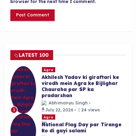
browser for the next time I comment.
LATEST 100
Agra
Akhilesh Yadav ki giraftari ke
virodh mein Agra ke Bijlighar
Chauraha par SP ka
pradarshan
Abhimanyu Singh
July 22, 2026
24 views
1
Agra
National Flag Day par Tirange
ko di gayi salami