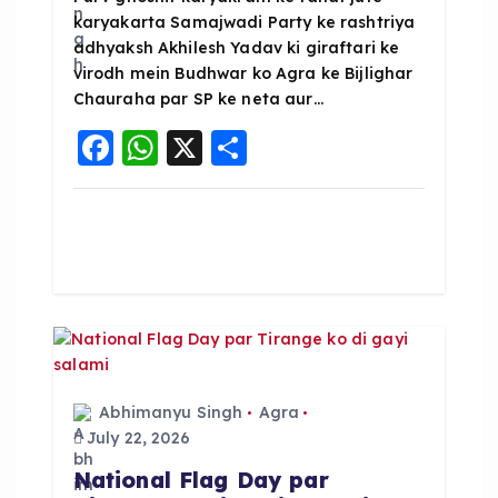
n
karyakarta Samajwadi Party ke rashtriya
adhyaksh Akhilesh Yadav ki giraftari ke
virodh mein Budhwar ko Agra ke Bijlighar
Chauraha par SP ke neta aur…
F
W
X
S
a
h
h
c
a
a
e
ts
re
b
A
o
p
o
p
k
Abhimanyu Singh
Agra
July 22, 2026
National Flag Day par