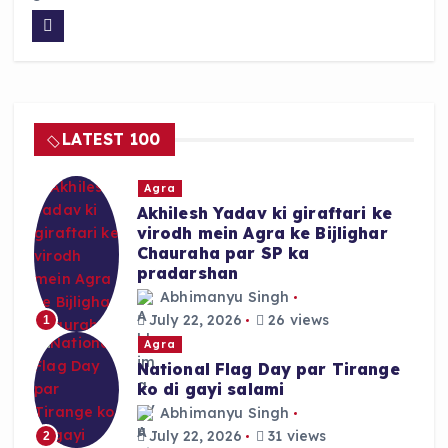
a
h
h
c
a
a
e
ts
re
b
A
o
p
LATEST 100
o
p
k
Agra
Akhilesh Yadav ki giraftari ke
virodh mein Agra ke Bijlighar
Chauraha par SP ka
pradarshan
Abhimanyu Singh
July 22, 2026
26 views
1
Agra
National Flag Day par Tirange
ko di gayi salami
Abhimanyu Singh
July 22, 2026
31 views
2