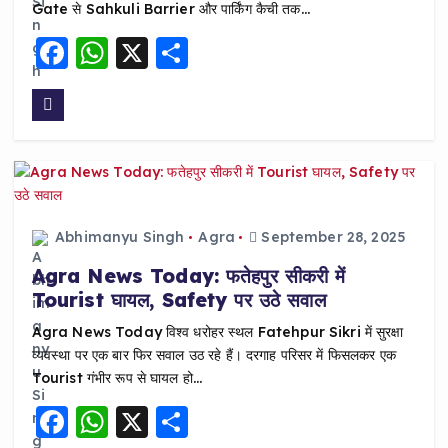
Gate से Sahkuli Barrier और पार्किंग कैची तक…
F
W
X
S
a
h
h
c
a
a
e
ts
re
b
A
o
p
o
p
Abhimanyu Singh
Agra
September 28, 2025
k
Agra News Today: फतेहपुर सीकरी में
Tourist घायल, Safety पर उठे सवाल
Agra News Today विश्व धरोहर स्थल Fatehpur Sikri में सुरक्षा
व्यवस्था पर एक बार फिर सवाल उठ रहे हैं। दरगाह परिसर में फिसलकर एक
Tourist गंभीर रूप से घायल हो…
F
W
X
S