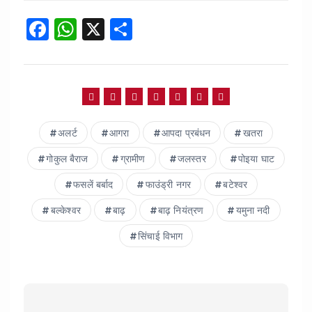
F
W
X
S
a
h
h
c
a
a
e
ts
re
b
A
अलर्ट
आगरा
आपदा प्रबंधन
खतरा
o
p
o
p
गोकुल बैराज
ग्रामीण
जलस्तर
पोइया घाट
k
फसलें बर्बाद
फाउंड्री नगर
बटेश्वर
बल्केश्वर
बाढ़
बाढ़ नियंत्रण
यमुना नदी
सिंचाई विभाग