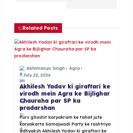
a
v
Related Posts
i
g
a
Abhimanyu Singh
Agra
July 22, 2026
t
Akhilesh Yadav ki giraftari ke
virodh mein Agra ke Bijlighar
i
Chauraha par SP ka
pradarshan
o
Purv ghoshit karyakram ke tahat jute
karyakarta Samajwadi Party ke rashtriya
n
adhyaksh Akhilesh Yadav ki giraftari ke