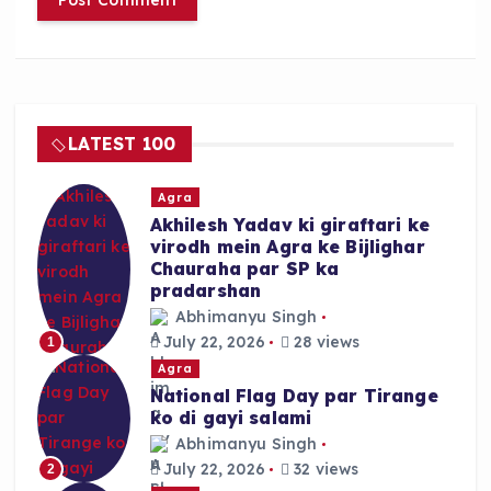
LATEST 100
Agra
Akhilesh Yadav ki giraftari ke
virodh mein Agra ke Bijlighar
Chauraha par SP ka
pradarshan
Abhimanyu Singh
July 22, 2026
28 views
1
Agra
National Flag Day par Tirange
ko di gayi salami
Abhimanyu Singh
July 22, 2026
32 views
2