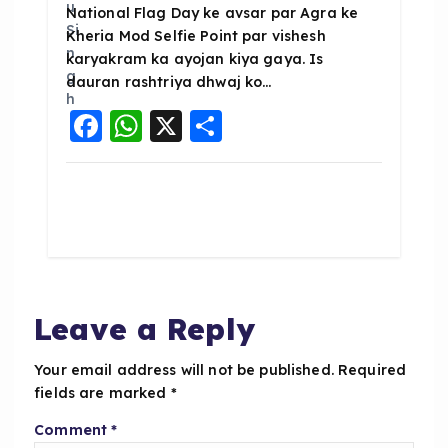
National Flag Day ke avsar par Agra ke
Kheria Mod Selfie Point par vishesh
karyakram ka ayojan kiya gaya. Is
dauran rashtriya dhwaj ko…
F
W
X
S
a
h
h
c
a
a
e
ts
re
b
A
o
p
o
p
Leave a Reply
k
Your email address will not be published.
Required
fields are marked
*
Comment
*