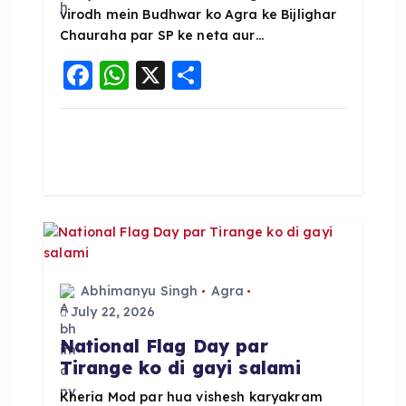
virodh mein Budhwar ko Agra ke Bijlighar
Chauraha par SP ke neta aur…
F
W
X
S
a
h
h
c
a
a
e
ts
re
b
A
o
p
o
p
k
Abhimanyu Singh
Agra
July 22, 2026
National Flag Day par
Tirange ko di gayi salami
Kheria Mod par hua vishesh karyakram