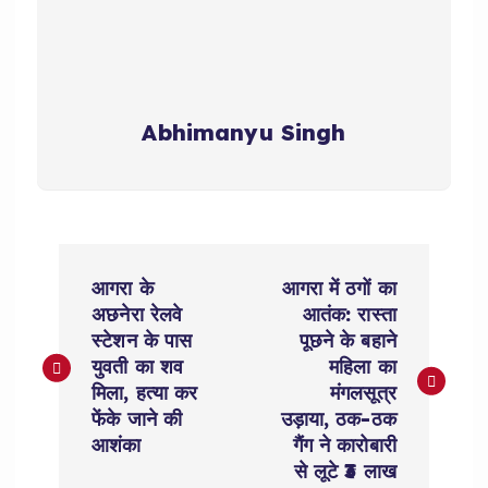
Abhimanyu Singh
P
आगरा के
आगरा में ठगों का
o
अछनेरा रेलवे
आतंक: रास्ता
स्टेशन के पास
पूछने के बहाने
s
युवती का शव
महिला का
मिला, हत्या कर
मंगलसूत्र
t
फेंके जाने की
उड़ाया, ठक-ठक
आशंका
गैंग ने कारोबारी
n
से लूटे ₹3 लाख