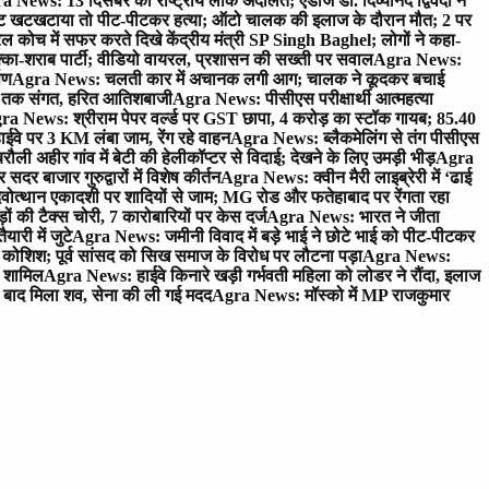
 News: 13 दिसंबर को राष्ट्रीय लोक अदालत; एडीजे डॉ. दिव्यानंद द्विवेदी ने
 खटखटाया तो पीट-पीटकर हत्या; ऑटो चालक की इलाज के दौरान मौत; 2 पर
ोच में सफर करते दिखे केंद्रीय मंत्री SP Singh Baghel; लोगों ने कहा-
का-शराब पार्टी; वीडियो वायरल, प्रशासन की सख्ती पर सवाल
Agra News:
पण
Agra News: चलती कार में अचानक लगी आग; चालक ने कूदकर बचाई
जे तक संगत, हरित आतिशबाजी
Agra News: पीसीएस परीक्षार्थी आत्महत्या
ra News: श्रीराम पेपर वर्ल्ड पर GST छापा, 4 करोड़ का स्टॉक गायब; 85.40
वे पर 3 KM लंबा जाम, रेंग रहे वाहन
Agra News: ब्लैकमेलिंग से तंग पीसीएस
ी अहीर गांव में बेटी की हेलीकॉप्टर से विदाई; देखने के लिए उमड़ी भीड़
Agra
 बाजार गुरुद्वारों में विशेष कीर्तन
Agra News: क्वीन मैरी लाइब्रेरी में ‘ढाई
ोत्थान एकादशी पर शादियों से जाम; MG रोड और फतेहाबाद पर रेंगता रहा
ं की टैक्स चोरी, 7 कारोबारियों पर केस दर्ज
Agra News: भारत ने जीता
ारी में जुटे
Agra News: जमीनी विवाद में बड़े भाई ने छोटे भाई को पीट-पीटकर
कोशिश; पूर्व सांसद को सिख समाज के विरोध पर लौटना पड़ा
Agra News:
ए शामिल
Agra News: हाईवे किनारे खड़ी गर्भवती महिला को लोडर ने रौंदा, इलाज
टे बाद मिला शव, सेना की ली गई मदद
Agra News: मॉस्को में MP राजकुमार