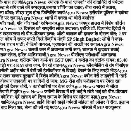
 के पास तलाशी
Agra News: स्मारक के पास ‘लपकों’ की दादागिरी से पर्यटक
े तांगे वाले की अभद्रता,बनाया शॉपिंग का दबाव; बीच रास्ते में उतारा,
 ढाँचा; शीघ्र शुरू होगा फिनिशिंग कार्य
Agra News: हरीपर्वत पुलिस ने दबोचा
थिति पर सवाल
Agra News: थानों में करता था चोरी बर्खास्त
ाँव चलो, गाँव-गाँव चलो’ अभियान
Agra News: जयपुर हाउस में विशेष कीर्तन
 News: 13 दिसंबर को राष्ट्रीय लोक अदालत; एडीजे डॉ. दिव्यानंद द्विवेदी ने
 खटखटाया तो पीट-पीटकर हत्या; ऑटो चालक की इलाज के दौरान मौत; 2 पर
ोच में सफर करते दिखे केंद्रीय मंत्री SP Singh Baghel; लोगों ने कहा-
का-शराब पार्टी; वीडियो वायरल, प्रशासन की सख्ती पर सवाल
Agra News:
पण
Agra News: चलती कार में अचानक लगी आग; चालक ने कूदकर बचाई
जे तक संगत, हरित आतिशबाजी
Agra News: पीसीएस परीक्षार्थी आत्महत्या
ra News: श्रीराम पेपर वर्ल्ड पर GST छापा, 4 करोड़ का स्टॉक गायब; 85.40
वे पर 3 KM लंबा जाम, रेंग रहे वाहन
Agra News: ब्लैकमेलिंग से तंग पीसीएस
ी अहीर गांव में बेटी की हेलीकॉप्टर से विदाई; देखने के लिए उमड़ी भीड़
Agra
 बाजार गुरुद्वारों में विशेष कीर्तन
Agra News: क्वीन मैरी लाइब्रेरी में ‘ढाई
ोत्थान एकादशी पर शादियों से जाम; MG रोड और फतेहाबाद पर रेंगता रहा
ं की टैक्स चोरी, 7 कारोबारियों पर केस दर्ज
Agra News: भारत ने जीता
ारी में जुटे
Agra News: जमीनी विवाद में बड़े भाई ने छोटे भाई को पीट-पीटकर
कोशिश; पूर्व सांसद को सिख समाज के विरोध पर लौटना पड़ा
Agra News:
ए शामिल
Agra News: हाईवे किनारे खड़ी गर्भवती महिला को लोडर ने रौंदा, इलाज
टे बाद मिला शव, सेना की ली गई मदद
Agra News: मॉस्को में MP राजकुमार