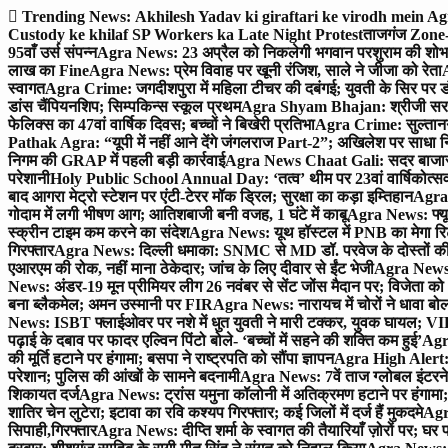
Skip
Trending News:
Akhilesh Yadav ki giraftari ke virodh mein A
to
Custody ke khilaf SP Workers ka Late Night Protest
ताजगंज Zone-2 
content
95वाँ उर्स संपन्न
Agra News: 23 अप्रैल को निकलेगी भगवान परशुराम की शोभा
लाख का Fine
Agra News: प्रेम विवाह पर खूनी रंजिश, साले ने जीजा को रेता
A
स्वागत
Agra Crime: जगदीशपुरा में महिला टीचर की दबंगई; युवती के सिर पर ड
डांस चैंपियनशिप; सिम्पकिन्स स्कूल प्रथम
Agra Shyam Bhajan: श्रीजी सरकार
फेलिक्स का 47वां वार्षिक दिवस; बच्चों ने बिखेरी प्रतिभा
Agra Crime: सुल्तानगंज 
Pathak Agra: “यूपी में नहीं आने देंगे जंगलराज Part-2”; अखिलेश पर साधा 
निगम की GRAP में पहली बड़ी कार्रवाई
Agra News Chaat Gali: सदर बाजार मे
परेशानी
Holy Public School Annual Day: ‘तत्व’ थीम पर 23वां वार्षिकोत्सव;
बाद आगरा मेट्रो स्टेशन पर एंटी-टेरर मॉक ड्रिल; सुरक्षा का कड़ा इम्तिहान
Agra 
गोदाम में लगी भीषण आग; आतिशबाजी बनी वजह, 1 घंटे में काबू
Agra News: फ्यूच
स्क्रीन टाइम कम करने का संदेश
Agra News: यूथ हॉस्टल में PNB का मेगा रि
गिरफ्तार
Agra News: दिल्ली धमाका: SNMC से MD डॉ. परवेज के दोस्तों की 
एआरएम की रोक, नहीं माना ठेकेदार; जांच के लिए दीवार से ईंट भेजी
Agra News: 
News: अंडर-19 मून प्रीमियर लीग 26 नवंबर से सेंट जोंस मैदान पर; विजेता क
बना ब्लैकमेल; अमन उस्मानी पर FIR
Agra News: नारायच में चोरों ने धावा बोल
News: ISBT फ्लाईओवर पर नशे में धुत युवती ने मारी टक्कर, युवक घायल; VIP
पढ़ाई के दबाव पर फादर एल्विन पिंटो बोले- ‘बच्चों में सहने की शक्ति कम हुई’
Agra
की मूर्ति हटाने पर हंगामा; बसपा ने राष्ट्रपति को सौंपा ज्ञापन
Agra High Alert: द
परेशान; पुलिस की आंखों के सामने बदनामी
Agra News: 7वें ताज ग्लोबल इंटरन
शिकायत दर्ज
Agra News: ट्रांस यमुना कॉलोनी में अतिक्रमण हटाने पर हंगामा;
शातिर चेन लुटेरा; इटावा का रवि कश्यप गिरफ्तार; कई जिलों में दर्ज हैं मुकदमे
Agra
सिपाही,गिरफ्तार
Agra News: दीप्ति शर्मा के स्वागत की तैयारियाँ ज़ोरों पर; घ