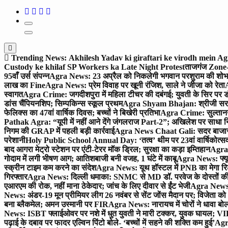
Trending News:
Akhilesh Yadav ki giraftari ke virodh mein A
Custody ke khilaf SP Workers ka Late Night Protest
ताजगंज Zone-2 
95वाँ उर्स संपन्न
Agra News: 23 अप्रैल को निकलेगी भगवान परशुराम की शोभा
लाख का Fine
Agra News: प्रेम विवाह पर खूनी रंजिश, साले ने जीजा को रेता
A
स्वागत
Agra Crime: जगदीशपुरा में महिला टीचर की दबंगई; युवती के सिर पर ड
डांस चैंपियनशिप; सिम्पकिन्स स्कूल प्रथम
Agra Shyam Bhajan: श्रीजी सरकार
फेलिक्स का 47वां वार्षिक दिवस; बच्चों ने बिखेरी प्रतिभा
Agra Crime: सुल्तानगंज 
Pathak Agra: “यूपी में नहीं आने देंगे जंगलराज Part-2”; अखिलेश पर साधा 
निगम की GRAP में पहली बड़ी कार्रवाई
Agra News Chaat Gali: सदर बाजार मे
परेशानी
Holy Public School Annual Day: ‘तत्व’ थीम पर 23वां वार्षिकोत्सव;
बाद आगरा मेट्रो स्टेशन पर एंटी-टेरर मॉक ड्रिल; सुरक्षा का कड़ा इम्तिहान
Agra 
गोदाम में लगी भीषण आग; आतिशबाजी बनी वजह, 1 घंटे में काबू
Agra News: फ्यूच
स्क्रीन टाइम कम करने का संदेश
Agra News: यूथ हॉस्टल में PNB का मेगा रि
गिरफ्तार
Agra News: दिल्ली धमाका: SNMC से MD डॉ. परवेज के दोस्तों की 
एआरएम की रोक, नहीं माना ठेकेदार; जांच के लिए दीवार से ईंट भेजी
Agra News: 
News: अंडर-19 मून प्रीमियर लीग 26 नवंबर से सेंट जोंस मैदान पर; विजेता क
बना ब्लैकमेल; अमन उस्मानी पर FIR
Agra News: नारायच में चोरों ने धावा बोल
News: ISBT फ्लाईओवर पर नशे में धुत युवती ने मारी टक्कर, युवक घायल; VIP
पढ़ाई के दबाव पर फादर एल्विन पिंटो बोले- ‘बच्चों में सहने की शक्ति कम हुई’
Agra