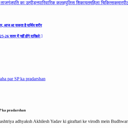
 ताजगंज
पति का उत्पीड़न
पारिवारिक कलह
पुलिस शिकायत
महिला चिकित्सक
मारपी
तजार, आज आ सकता है पार्थिव शरीर
5-26 सत्र में नहीं होंगे दाखिले
SP ka pradarshan
rashtriya adhyaksh Akhilesh Yadav ki giraftari ke virodh mein Budhwa