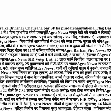
gra ke Bijlighar Chauraha par SP ka pradarshan
National Flag Day
में 2 दिन प्रभावित रहेगी जलापूर्ति
Agra News: मासूम बेटी की गवाही ने दिलाई 
यात्रा
Agra News: आगरा पहुंचे आप सांसद संजय सिंह, ‘रोजगार दो’ पदयात्रा के
gra News: गिग वर्कर्स और हॉकर्स ने CM को भेजा ज्ञापन; सुरक्षा की मांग
Agra P
ंडा, वीडियो वायरल
Agra Sadar Firing: 40 वर्षीय युवक की गोली लगने से मौत; 
 मित्र मंडल का 11वां मासिक कीर्तन संपन्न
Agra Barhan Fire News: एत्मा
में ‘लड़की’ विवाद पर दो पक्षों में चले लाठी-डंडे; 3 घायल, 5 हिरासत में
Agra Cri
निशाना
Agra News SIR Voter List: 35 लाख फॉर्म वितरित; गलत सूचना पर 1
ं काउंटर हटाए, 25 दुकानदारों की रोजी-रोटी पर संकट
Agra News: शाहगंज में
 प्रो. बघेल मुख्य अतिथि
Agra News: शादी की खुशियां मातम में बदली, बारात में 
News: नगर निगम का बड़ा एक्शन, 48 होटलों-मैरिज लॉन को कुर्की वारंट जारी; 5
र किड्स स्कूल में बाल मेला आयोजित; बच्चों ने लगाए स्टॉल, परिजनों संग खूब ल
टेल आउटरीच कार्यक्रम आयोजित; ग्राहकों को मिला वन-स्टॉप अनुभव
Agra News:
कुंडली खंगालेगी एटीएस
Agra News: हॉस्पिटल संचालक से होटल के नाम पर 1.17
22 बैंकों के 7.82 लाख खातों में डंप ₹240 करोड़; कल होगा समाधान शिविर
Agra
ो ₹31,000
Agra News: IAS बताकर दोस्ती, 8 साल में युवती-मां से 20 लाख रुपये
ा, गार्डों पर सरियों से हमला कर किया गंभीर रूप से घायल; FIR दर्ज
Agra News: व
 रौब से FIR में ढिलाई!
Agra News: डौकी में सुनार लूट का खुलासा; 1.6 किलो 
 News: घटिया निर्माण पर विधायक पुत्र आगबबूला; ठेकेदार बोला- ‘परिवहन म