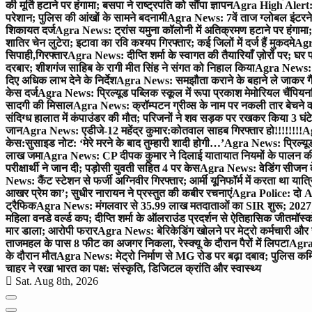
की मूर्ति हटाने पर हंगामा; बसपा ने राष्ट्रपति को सौंपा ज्ञापन
Agra High Alert: द
परेशान; पुलिस की आंखों के सामने बदनामी
Agra News: 7वें ताज ग्लोबल इंटरन
शिकायत दर्ज
Agra News: ट्रांस यमुना कॉलोनी में अतिक्रमण हटाने पर हंगामा;
शातिर चेन लुटेरा; इटावा का रवि कश्यप गिरफ्तार; कई जिलों में दर्ज हैं मुकदमे
Agra
सिपाही,गिरफ्तार
Agra News: दीप्ति शर्मा के स्वागत की तैयारियाँ ज़ोरों पर; घ
दरबार; शीशगंज साहिब के रागी मीत सिंह ने संगत को निहाल किया
Agra News: च
दिए अधिक लाभ देने के निर्देश
Agra News: समझौता कराने के बहाने ले जाकर गैंगरेप
केस दर्ज
Agra News: प्रिल्यूड पब्लिक स्कूल में रूपा प्रकाश मेमोरियल चैंपियनशि
सादगी की मिसाल
Agra News: क्रॉम्पटन ग्रीव्स के नाम पर नकली तार बेचने व
संदिग्ध हालात में कंपाउंडर की मौत; परिजनों ने शव सड़क पर रखकर किया 3 घंटे
जान
Agra News: एडीजे-12 महेंद्र कुमार:कोतवाल साहब गिरफ्तार हो!!!!!!!!
Ag
केस:सुसाइड नोट: ‘मेरे मरने के बाद तुम्हारी शादी होगी…’
Agra News: प्रिल्यूड
लाख जमा
Agra News: CP दीपक कुमार ने दिलाई यातायात नियमों के पालन 
परीक्षार्थी ने जान दी; पड़ोसी युवती सहित 4 पर केस
Agra News: वेडिंग सीजन के 
News: कैंट स्टेशन से फर्जी अग्निवीर गिरफ्तार; आर्मी यूनिफॉर्म में करता था यात्र
आखर प्रेम का’; सुधीर नारायन ने प्रस्तुत की कबीर रचनाएं
Agra Police: दो AC
ट्रैफिक
Agra News: मंगलवार से 35.99 लाख मतदाताओं का SIR शुरू; 2027 
महिला वनडे वर्ल्ड कप; दीप्ति शर्मा के ऑलराउंड प्रदर्शन से ऐतिहासिक जीत
मॉस्क
मार डाला; आरोपी फरार
Agra News: बेरिकेडिंग खोलने पर मेट्रो कर्मचारी और 
ताजमहल के पास 8 फीट का अजगर निकला, रेस्क्यू के दौरान पैरों में लिपटा
Agra 
के दौरान मौत
Agra News: मेट्रो निर्माण से MG रोड पर बढ़ा दबाव; पुलिस कमि
चाहर ने रखा भारत का पक्ष: संस्कृति, डिजिटल क्रांति और स्वास्थ्य
Sat. Aug 8th, 2026