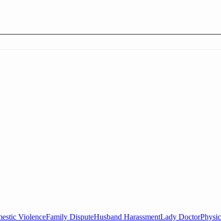
estic Violence
Family Dispute
Husband Harassment
Lady Doctor
Physic