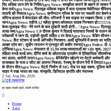
दरबार; शीशगंज साहिब के रागी मीत सिंह ने संगत को निहाल किया
Agra News: च
दिए अधिक लाभ देने के निर्देश
Agra News: समझौता कराने के बहाने ले जाकर गैंगरेप
केस दर्ज
Agra News: प्रिल्यूड पब्लिक स्कूल में रूपा प्रकाश मेमोरियल चैंपियनशि
सादगी की मिसाल
Agra News: क्रॉम्पटन ग्रीव्स के नाम पर नकली तार बेचने व
संदिग्ध हालात में कंपाउंडर की मौत; परिजनों ने शव सड़क पर रखकर किया 3 घंटे
जान
Agra News: एडीजे-12 महेंद्र कुमार:कोतवाल साहब गिरफ्तार हो!!!!!!!!
Ag
केस:सुसाइड नोट: ‘मेरे मरने के बाद तुम्हारी शादी होगी…’
Agra News: प्रिल्यूड
लाख जमा
Agra News: CP दीपक कुमार ने दिलाई यातायात नियमों के पालन 
परीक्षार्थी ने जान दी; पड़ोसी युवती सहित 4 पर केस
Agra News: वेडिंग सीजन के 
News: कैंट स्टेशन से फर्जी अग्निवीर गिरफ्तार; आर्मी यूनिफॉर्म में करता था यात्र
आखर प्रेम का’; सुधीर नारायन ने प्रस्तुत की कबीर रचनाएं
Agra Police: दो AC
ट्रैफिक
Agra News: मंगलवार से 35.99 लाख मतदाताओं का SIR शुरू; 2027 
महिला वनडे वर्ल्ड कप; दीप्ति शर्मा के ऑलराउंड प्रदर्शन से ऐतिहासिक जीत
मॉस्क
मार डाला; आरोपी फरार
Agra News: बेरिकेडिंग खोलने पर मेट्रो कर्मचारी और 
ताजमहल के पास 8 फीट का अजगर निकला, रेस्क्यू के दौरान पैरों में लिपटा
Agra 
के दौरान मौत
Agra News: मेट्रो निर्माण से MG रोड पर बढ़ा दबाव; पुलिस कमि
चाहर ने रखा भारत का पक्ष: संस्कृति, डिजिटल क्रांति और स्वास्थ्य
Sat. Aug 8th, 2026
हर खबर सबसे पहले, सबसे सटीक
Home
Agra