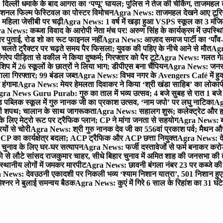
िल्ली धमाके के बाद आगरा का ‘पप्पू’ घायल; पुलिस ने तेज की चेकिंग, ताजमहल
ेशनल फिल्म फेस्टिवल का पोस्टर विमोचन
Agra News: ताजमहल देखने आए टूरिस्ट स
 महिला जेसीबी पर चढ़ी
Agra News: 1 वर्ष में खड़ा हुआ VSPS स्कूल का 3 मंजिला
 News: कब्जा विवाद के आरोपी नेता मंच पर! अरुण सिंह के कार्यक्रम में उपस्
र पर पुताई, रोड शो का रूट फाइनल नहीं
Agra News: आज़ाद समाज पार्टी का ‘पाँव-प
लते ट्रैक्टर पर चढ़ते समय पैर फिसला; युवक की पहिए के नीचे आने से मौत
Agra
 पीड़िता से वकील ने किया दुष्कर्म; गिरफ्तार को पैर टूटे
Agra News: गलत गेट
प में 26 स्कूलों के छात्रों ने लिया भाग; डीपीएस बना चैंपियन
Agra News: जनरल क
ाला गिरफ्तार; 99 बंडल जब्त
Agra News: विभव नगर के Avengers Café में हुक्
 हंगामा
Agra News: मेयर हेमलता दिवाकर ने किया ‘श्री खंडा साहिब’ का लोकार्
ra News Guru Purab: गुरु का ताल में भव्य उत्सव; 4 बजे सुबह से रात 1 ब
 पब्लिक स्कूल में गुरु नानक जी का प्रकाश उत्सव, ‘नाम जपो’ पर लघु नाटिका
Ag
की शपथ; चालान के साथ जागरूकता
Agra News: सहालग शुरू; कलेक्ट्रेट और हाई
लिए मेट्रो रूट पर ट्रैफिक प्लान; CP ने मांगा जनता से सहयोग
Agra News: बरौल
ियों से चोरी
Agra News: श्री गुरु नानक देव जी का 556वां प्रकाश पर्व; मैथन और सदर
P का कार्यक्षेत्र बदला; ACP ट्रैफिक और ACP छत्ता नियुक्त
Agra News: देव
चुनाव के लिए घर-घर सत्यापन
Agra News: फर्जी दस्तावेजों से फर्म बनाकर करोड़ो
ो से लौटे सांसद राजकुमार चाहर, सीधे बिहार चुनाव में अमित शाह की जनसभा की तैय
स्थानीय लोगों में जमकर मारपीट
Agra News: छावनी बंगला नंबर 23 पर कब्जे की 
News: देवउठनी एकादशी पर निकली भव्य ‘श्याम निशान यात्रा’, 501 निशान हु
श्नर ने बुलाई समन्वय बैठक
Agra News: कुएं में गिरे 6 साल के रिहांश का 31 घं