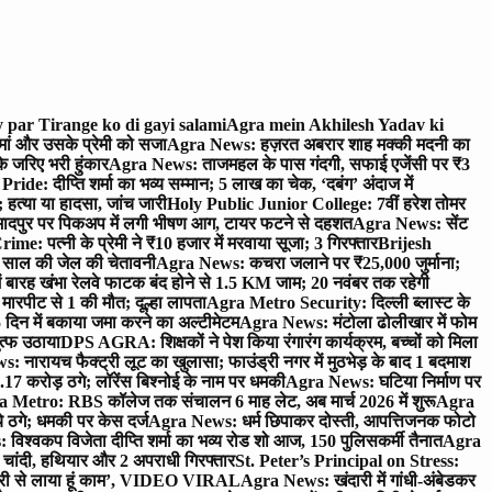
 par Tirange ko di gayi salami
Agra mein Akhilesh Yadav ki
मां और उसके प्रेमी को सजा
Agra News: हज़रत अबरार शाह मक्की मदनी का
 जरिए भरी हुंकार
Agra News: ताजमहल के पास गंदगी, सफाई एजेंसी पर ₹3
ride: दीप्ति शर्मा का भव्य सम्मान; 5 लाख का चेक, ‘दबंग’ अंदाज में
हत्या या हादसा, जांच जारी
Holy Public Junior College: 7वीं हरेश तोमर
दपुर पर पिकअप में लगी भीषण आग, टायर फटने से दहशत
Agra News: सेंट
me: पत्नी के प्रेमी ने ₹10 हजार में मरवाया सूजा; 3 गिरफ्तार
Brijesh
 साल की जेल की चेतावनी
Agra News: कचरा जलाने पर ₹25,000 जुर्माना;
 बारह खंभा रेलवे फाटक बंद होने से 1.5 KM जाम; 20 नवंबर तक रहेगी
मारपीट से 1 की मौत; दूल्हा लापता
Agra Metro Security: दिल्ली ब्लास्ट के
 दिन में बकाया जमा करने का अल्टीमेटम
Agra News: मंटोला ढोलीखार में फोम
ुत्फ उठाया
DPS AGRA: शिक्षकों ने पेश किया रंगारंग कार्यक्रम, बच्चों को मिला
 नारायच फैक्ट्री लूट का खुलासा; फाउंड्री नगर में मुठभेड़ के बाद 1 बदमाश
 करोड़ ठगे; लॉरेंस बिश्नोई के नाम पर धमकी
Agra News: घटिया निर्माण पर
 Metro: RBS कॉलेज तक संचालन 6 माह लेट, अब मार्च 2026 में शुरू
Agra
 ठगे; धमकी पर केस दर्ज
Agra News: धर्म छिपाकर दोस्ती, आपत्तिजनक फोटो
िश्वकप विजेता दीप्ति शर्मा का भव्य रोड शो आज, 150 पुलिसकर्मी तैनात
Agra
चांदी, हथियार और 2 अपराधी गिरफ्तार
St. Peter’s Principal on Stress:
ंत्री से लाया हूं काम’, VIDEO VIRAL
Agra News: खंदारी में गांधी-अंबेडकर