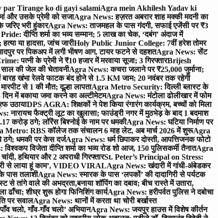
 par Tirange ko di gayi salami
Agra mein Akhilesh Yadav ki
मां और उसके प्रेमी को सजा
Agra News: हज़रत अबरार शाह मक्की मदनी का
 जरिए भरी हुंकार
Agra News: ताजमहल के पास गंदगी, सफाई एजेंसी पर ₹3
ride: दीप्ति शर्मा का भव्य सम्मान; 5 लाख का चेक, ‘दबंग’ अंदाज में
हत्या या हादसा, जांच जारी
Holy Public Junior College: 7वीं हरेश तोमर
दपुर पर पिकअप में लगी भीषण आग, टायर फटने से दहशत
Agra News: सेंट
me: पत्नी के प्रेमी ने ₹10 हजार में मरवाया सूजा; 3 गिरफ्तार
Brijesh
 साल की जेल की चेतावनी
Agra News: कचरा जलाने पर ₹25,000 जुर्माना;
 बारह खंभा रेलवे फाटक बंद होने से 1.5 KM जाम; 20 नवंबर तक रहेगी
मारपीट से 1 की मौत; दूल्हा लापता
Agra Metro Security: दिल्ली ब्लास्ट के
 दिन में बकाया जमा करने का अल्टीमेटम
Agra News: मंटोला ढोलीखार में फोम
ुत्फ उठाया
DPS AGRA: शिक्षकों ने पेश किया रंगारंग कार्यक्रम, बच्चों को मिला
 नारायच फैक्ट्री लूट का खुलासा; फाउंड्री नगर में मुठभेड़ के बाद 1 बदमाश
 करोड़ ठगे; लॉरेंस बिश्नोई के नाम पर धमकी
Agra News: घटिया निर्माण पर
 Metro: RBS कॉलेज तक संचालन 6 माह लेट, अब मार्च 2026 में शुरू
Agra
 ठगे; धमकी पर केस दर्ज
Agra News: धर्म छिपाकर दोस्ती, आपत्तिजनक फोटो
िश्वकप विजेता दीप्ति शर्मा का भव्य रोड शो आज, 150 पुलिसकर्मी तैनात
Agra
चांदी, हथियार और 2 अपराधी गिरफ्तार
St. Peter’s Principal on Stress:
ंत्री से लाया हूं काम’, VIDEO VIRAL
Agra News: खंदारी में गांधी-अंबेडकर
 के पास तलाशी
Agra News: स्मारक के पास ‘लपकों’ की दादागिरी से पर्यटक
े तांगे वाले की अभद्रता,बनाया शॉपिंग का दबाव; बीच रास्ते में उतारा,
 ढाँचा; शीघ्र शुरू होगा फिनिशिंग कार्य
Agra News: हरीपर्वत पुलिस ने दबोचा
थिति पर सवाल
Agra News: थानों में करता था चोरी बर्खास्त
ाँव चलो, गाँव-गाँव चलो’ अभियान
Agra News: जयपुर हाउस में विशेष कीर्तन