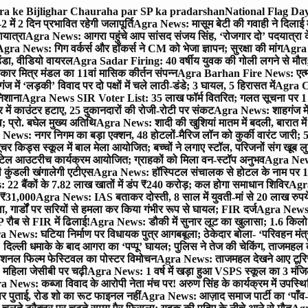
gra ke Bijlighar Chauraha par SP ka pradarshan
National Flag Day
में 2 दिन प्रभावित रहेगी जलापूर्ति
Agra News: मासूम बेटी की गवाही ने दिलाई 
यात्रा
Agra News: आगरा पहुंचे आप सांसद संजय सिंह, ‘रोजगार दो’ पदयात्रा के
gra News: गिग वर्कर्स और हॉकर्स ने CM को भेजा ज्ञापन; सुरक्षा की मांग
Agra P
ंडा, वीडियो वायरल
Agra Sadar Firing: 40 वर्षीय युवक की गोली लगने से मौत; 
 मित्र मंडल का 11वां मासिक कीर्तन संपन्न
Agra Barhan Fire News: एत्मा
में ‘लड़की’ विवाद पर दो पक्षों में चले लाठी-डंडे; 3 घायल, 5 हिरासत में
Agra Cri
निशाना
Agra News SIR Voter List: 35 लाख फॉर्म वितरित; गलत सूचना पर 1
ं काउंटर हटाए, 25 दुकानदारों की रोजी-रोटी पर संकट
Agra News: शाहगंज में
 प्रो. बघेल मुख्य अतिथि
Agra News: शादी की खुशियां मातम में बदली, बारात में 
News: नगर निगम का बड़ा एक्शन, 48 होटलों-मैरिज लॉन को कुर्की वारंट जारी; 5
र किड्स स्कूल में बाल मेला आयोजित; बच्चों ने लगाए स्टॉल, परिजनों संग खूब ल
टेल आउटरीच कार्यक्रम आयोजित; ग्राहकों को मिला वन-स्टॉप अनुभव
Agra News:
कुंडली खंगालेगी एटीएस
Agra News: हॉस्पिटल संचालक से होटल के नाम पर 1.17
22 बैंकों के 7.82 लाख खातों में डंप ₹240 करोड़; कल होगा समाधान शिविर
Agra
ो ₹31,000
Agra News: IAS बताकर दोस्ती, 8 साल में युवती-मां से 20 लाख रुपये
ा, गार्डों पर सरियों से हमला कर किया गंभीर रूप से घायल; FIR दर्ज
Agra News: व
 रौब से FIR में ढिलाई!
Agra News: डौकी में सुनार लूट का खुलासा; 1.6 किलो 
 News: घटिया निर्माण पर विधायक पुत्र आगबबूला; ठेकेदार बोला- ‘परिवहन म
िल्ली धमाके के बाद आगरा का ‘पप्पू’ घायल; पुलिस ने तेज की चेकिंग, ताजमहल
ेशनल फिल्म फेस्टिवल का पोस्टर विमोचन
Agra News: ताजमहल देखने आए टूरिस्ट स
 महिला जेसीबी पर चढ़ी
Agra News: 1 वर्ष में खड़ा हुआ VSPS स्कूल का 3 मंजिला
 News: कब्जा विवाद के आरोपी नेता मंच पर! अरुण सिंह के कार्यक्रम में उपस्
र पर पुताई, रोड शो का रूट फाइनल नहीं
Agra News: आज़ाद समाज पार्टी का ‘पाँव-प