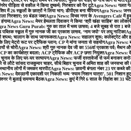
लते ट्रैक्टर पर चढ़ते समय पैर फिसला; युवक की पहिए के नीचे आने से मौत
Agra
 पीड़िता से वकील ने किया दुष्कर्म; गिरफ्तार को पैर टूटे
Agra News: गलत गेट
प में 26 स्कूलों के छात्रों ने लिया भाग; डीपीएस बना चैंपियन
Agra News: जनरल क
ाला गिरफ्तार; 99 बंडल जब्त
Agra News: विभव नगर के Avengers Café में हुक्
 हंगामा
Agra News: मेयर हेमलता दिवाकर ने किया ‘श्री खंडा साहिब’ का लोकार्
ra News Guru Purab: गुरु का ताल में भव्य उत्सव; 4 बजे सुबह से रात 1 ब
 पब्लिक स्कूल में गुरु नानक जी का प्रकाश उत्सव, ‘नाम जपो’ पर लघु नाटिका
Ag
की शपथ; चालान के साथ जागरूकता
Agra News: सहालग शुरू; कलेक्ट्रेट और हाई
लिए मेट्रो रूट पर ट्रैफिक प्लान; CP ने मांगा जनता से सहयोग
Agra News: बरौल
ियों से चोरी
Agra News: श्री गुरु नानक देव जी का 556वां प्रकाश पर्व; मैथन और सदर
P का कार्यक्षेत्र बदला; ACP ट्रैफिक और ACP छत्ता नियुक्त
Agra News: देव
चुनाव के लिए घर-घर सत्यापन
Agra News: फर्जी दस्तावेजों से फर्म बनाकर करोड़ो
ो से लौटे सांसद राजकुमार चाहर, सीधे बिहार चुनाव में अमित शाह की जनसभा की तैय
स्थानीय लोगों में जमकर मारपीट
Agra News: छावनी बंगला नंबर 23 पर कब्जे की 
News: देवउठनी एकादशी पर निकली भव्य ‘श्याम निशान यात्रा’, 501 निशान हु
श्नर ने बुलाई समन्वय बैठक
Agra News: कुएं में गिरे 6 साल के रिहांश का 31 घं