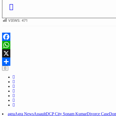
VIEWS:
471
Facebook
WhatsApp
X
Share
agra
Agra News
Assault
DCP City Sonam Kumar
Divorce Case
Dom