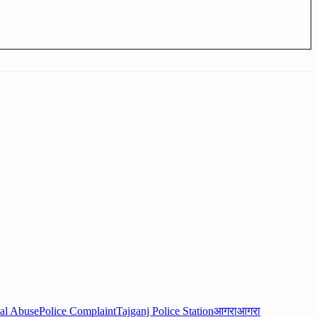
al Abuse
Police Complaint
Tajganj Police Station
आगरा
आगरा