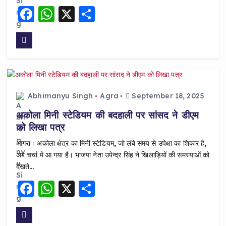
F
W
X
S
a
h
h
c
a
a
e
ts
re
b
A
o
p
Abhimanyu Singh
Agra
September 18, 2025
o
p
अकोला मिनी स्टेडियम की बदहाली पर सांसद ने डीएम
k
को लिखा पत्र
आगरा। अकोला क्षेत्र का मिनी स्टेडियम, जो लंबे समय से उपेक्षा का शिकार है,
अब चर्चा में आ गया है। भाजपा नेता उपेन्द्र सिंह ने खिलाड़ियों की समस्याओं को
देखते…
F
W
X
S
a
h
h
c
a
a