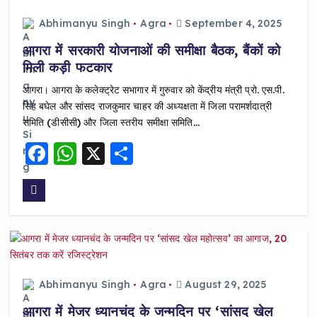
o
p
Abhimanyu Singh
Agra
September 4, 2025
o
p
आगरा में सरकारी योजनाओं की समीक्षा बैठक, बैंकों को
k
मिली कड़ी फटकार
आगरा। आगरा के कलेक्ट्रेट सभागार में गुरुवार को केंद्रीय मंत्री प्रो. एस.पी.
सिंह बघेल और सांसद राजकुमार चाहर की अध्यक्षता में जिला परामर्शदात्री
समिति (डीसीसी) और जिला स्तरीय समीक्षा समिति…
F
W
X
S
a
h
h
c
a
a
e
ts
re
b
A
o
p
o
p
Abhimanyu Singh
Agra
August 29, 2025
k
आगरा में मेजर ध्यानचंद के जन्मदिन पर ‘सांसद खेल