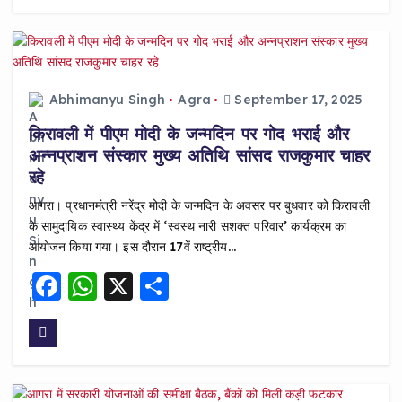
e
ts
re
b
A
o
p
o
p
Abhimanyu Singh
Agra
September 17, 2025
k
किरावली में पीएम मोदी के जन्मदिन पर गोद भराई और
अन्नप्राशन संस्कार मुख्य अतिथि सांसद राजकुमार चाहर
रहे
आगरा। प्रधानमंत्री नरेंद्र मोदी के जन्मदिन के अवसर पर बुधवार को किरावली
के सामुदायिक स्वास्थ्य केंद्र में ‘स्वस्थ नारी सशक्त परिवार’ कार्यक्रम का
आयोजन किया गया। इस दौरान 17वें राष्ट्रीय…
F
W
X
S
a
h
h
c
a
a
e
ts
re
b
A