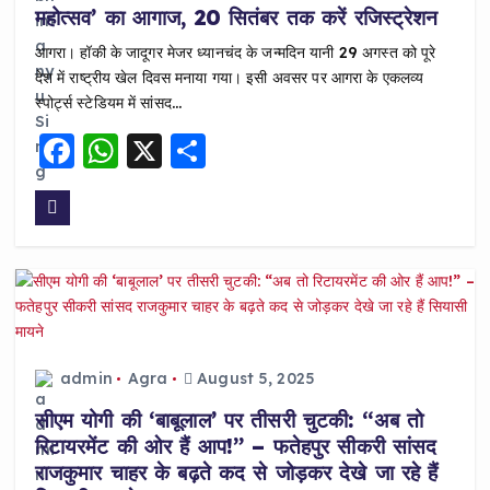
महोत्सव’ का आगाज, 20 सितंबर तक करें रजिस्ट्रेशन
आगरा। हॉकी के जादूगर मेजर ध्यानचंद के जन्मदिन यानी 29 अगस्त को पूरे
देश में राष्ट्रीय खेल दिवस मनाया गया। इसी अवसर पर आगरा के एकलव्य
स्पोर्ट्स स्टेडियम में सांसद…
F
W
X
S
a
h
h
c
a
a
e
ts
re
b
A
o
p
o
p
admin
Agra
August 5, 2025
k
सीएम योगी की ‘बाबूलाल’ पर तीसरी चुटकी: “अब तो
रिटायरमेंट की ओर हैं आप!” – फतेहपुर सीकरी सांसद
राजकुमार चाहर के बढ़ते कद से जोड़कर देखे जा रहे हैं