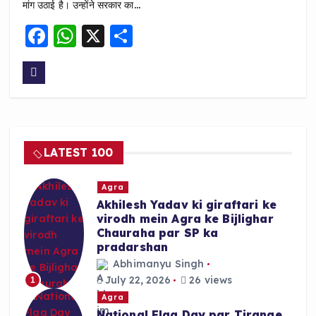
मांग उठाई है। उन्होंने सरकार का…
F
W
X
S
a
h
h
c
a
a
e
ts
re
b
A
o
p
LATEST 100
o
p
k
Agra
Akhilesh Yadav ki giraftari ke
virodh mein Agra ke Bijlighar
Chauraha par SP ka
pradarshan
Abhimanyu Singh
July 22, 2026
26 views
1
Agra
National Flag Day par Tirange