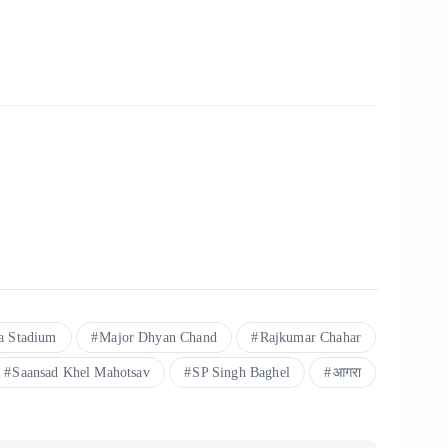
a Stadium
Major Dhyan Chand
Rajkumar Chahar
Saansad Khel Mahotsav
SP Singh Baghel
आगरा