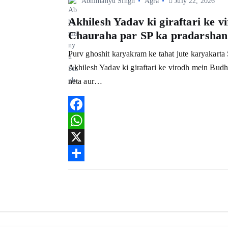
Abhimanyu Singh
Agra
July 22, 2026
Akhilesh Yadav ki giraftari ke v
Chauraha par SP ka pradarshan
Purv ghoshit karyakram ke tahat jute karyakarta
Akhilesh Yadav ki giraftari ke virodh mein Bud
neta aur…
F
a
W
c
h
X
e
a
S
b
t
h
o
s
a
o
A
r