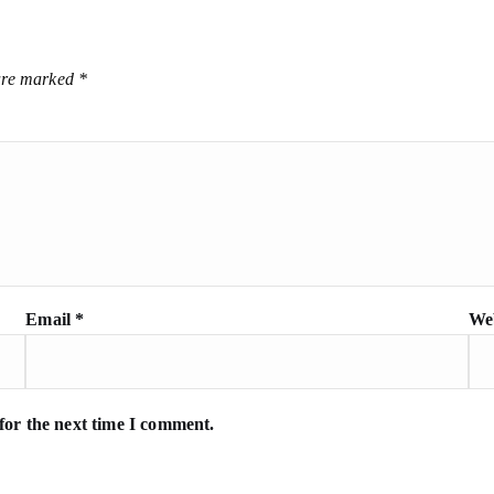
p
 are marked
*
Email
*
Web
for the next time I comment.