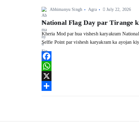
k
p
e
Abhimanyu Singh
Agra
July 22, 2026
p
National Flag Day par Tirange k
Kheria Mod par hua vishesh karyakram National
Selfie Point par vishesh karyakram ka ayojan ki
F
a
W
c
h
X
e
a
S
b
t
h
o
s
a
o
A
r
k
p
e