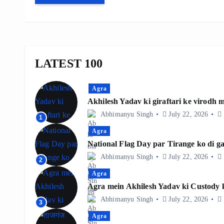
LATEST 100
Agra
Akhilesh Yadav ki giraftari ke virodh
Abhimanyu Singh
July 22, 2026
1
Agra
National Flag Day par Tirange ko di ga
Abhimanyu Singh
July 22, 2026
2
Agra
Agra mein Akhilesh Yadav ki Custody k
Abhimanyu Singh
July 22, 2026
3
Agra