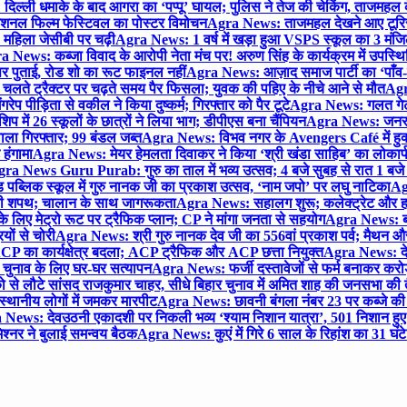
िल्ली धमाके के बाद आगरा का ‘पप्पू’ घायल; पुलिस ने तेज की चेकिंग, ताजमहल
ेशनल फिल्म फेस्टिवल का पोस्टर विमोचन
Agra News: ताजमहल देखने आए टूरिस्ट स
 महिला जेसीबी पर चढ़ी
Agra News: 1 वर्ष में खड़ा हुआ VSPS स्कूल का 3 मंजिला
 News: कब्जा विवाद के आरोपी नेता मंच पर! अरुण सिंह के कार्यक्रम में उपस्
र पर पुताई, रोड शो का रूट फाइनल नहीं
Agra News: आज़ाद समाज पार्टी का ‘पाँव-प
लते ट्रैक्टर पर चढ़ते समय पैर फिसला; युवक की पहिए के नीचे आने से मौत
Agra
 पीड़िता से वकील ने किया दुष्कर्म; गिरफ्तार को पैर टूटे
Agra News: गलत गेट
प में 26 स्कूलों के छात्रों ने लिया भाग; डीपीएस बना चैंपियन
Agra News: जनरल क
ाला गिरफ्तार; 99 बंडल जब्त
Agra News: विभव नगर के Avengers Café में हुक्
 हंगामा
Agra News: मेयर हेमलता दिवाकर ने किया ‘श्री खंडा साहिब’ का लोकार्
ra News Guru Purab: गुरु का ताल में भव्य उत्सव; 4 बजे सुबह से रात 1 ब
 पब्लिक स्कूल में गुरु नानक जी का प्रकाश उत्सव, ‘नाम जपो’ पर लघु नाटिका
Ag
की शपथ; चालान के साथ जागरूकता
Agra News: सहालग शुरू; कलेक्ट्रेट और हाई
लिए मेट्रो रूट पर ट्रैफिक प्लान; CP ने मांगा जनता से सहयोग
Agra News: बरौल
ियों से चोरी
Agra News: श्री गुरु नानक देव जी का 556वां प्रकाश पर्व; मैथन और सदर
P का कार्यक्षेत्र बदला; ACP ट्रैफिक और ACP छत्ता नियुक्त
Agra News: देव
चुनाव के लिए घर-घर सत्यापन
Agra News: फर्जी दस्तावेजों से फर्म बनाकर करोड़ो
ो से लौटे सांसद राजकुमार चाहर, सीधे बिहार चुनाव में अमित शाह की जनसभा की तैय
स्थानीय लोगों में जमकर मारपीट
Agra News: छावनी बंगला नंबर 23 पर कब्जे की 
News: देवउठनी एकादशी पर निकली भव्य ‘श्याम निशान यात्रा’, 501 निशान हु
श्नर ने बुलाई समन्वय बैठक
Agra News: कुएं में गिरे 6 साल के रिहांश का 31 घं