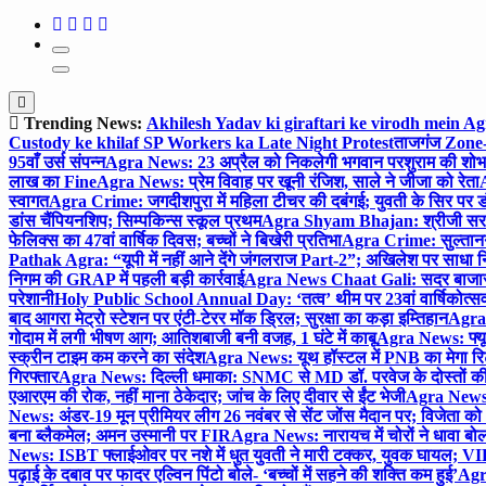
Trending News:
Akhilesh Yadav ki giraftari ke virodh mein A
Custody ke khilaf SP Workers ka Late Night Protest
ताजगंज Zone-2 
95वाँ उर्स संपन्न
Agra News: 23 अप्रैल को निकलेगी भगवान परशुराम की शोभा
लाख का Fine
Agra News: प्रेम विवाह पर खूनी रंजिश, साले ने जीजा को रेता
A
स्वागत
Agra Crime: जगदीशपुरा में महिला टीचर की दबंगई; युवती के सिर पर ड
डांस चैंपियनशिप; सिम्पकिन्स स्कूल प्रथम
Agra Shyam Bhajan: श्रीजी सरकार
फेलिक्स का 47वां वार्षिक दिवस; बच्चों ने बिखेरी प्रतिभा
Agra Crime: सुल्तानगंज 
Pathak Agra: “यूपी में नहीं आने देंगे जंगलराज Part-2”; अखिलेश पर साधा 
निगम की GRAP में पहली बड़ी कार्रवाई
Agra News Chaat Gali: सदर बाजार मे
परेशानी
Holy Public School Annual Day: ‘तत्व’ थीम पर 23वां वार्षिकोत्सव;
बाद आगरा मेट्रो स्टेशन पर एंटी-टेरर मॉक ड्रिल; सुरक्षा का कड़ा इम्तिहान
Agra 
गोदाम में लगी भीषण आग; आतिशबाजी बनी वजह, 1 घंटे में काबू
Agra News: फ्यूच
स्क्रीन टाइम कम करने का संदेश
Agra News: यूथ हॉस्टल में PNB का मेगा रि
गिरफ्तार
Agra News: दिल्ली धमाका: SNMC से MD डॉ. परवेज के दोस्तों की 
एआरएम की रोक, नहीं माना ठेकेदार; जांच के लिए दीवार से ईंट भेजी
Agra News: 
News: अंडर-19 मून प्रीमियर लीग 26 नवंबर से सेंट जोंस मैदान पर; विजेता क
बना ब्लैकमेल; अमन उस्मानी पर FIR
Agra News: नारायच में चोरों ने धावा बोल
News: ISBT फ्लाईओवर पर नशे में धुत युवती ने मारी टक्कर, युवक घायल; VIP
पढ़ाई के दबाव पर फादर एल्विन पिंटो बोले- ‘बच्चों में सहने की शक्ति कम हुई’
Agra