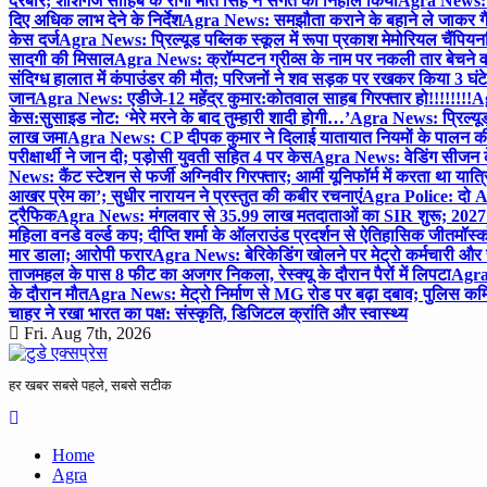
दरबार; शीशगंज साहिब के रागी मीत सिंह ने संगत को निहाल किया
Agra News: च
दिए अधिक लाभ देने के निर्देश
Agra News: समझौता कराने के बहाने ले जाकर गैंगरेप
केस दर्ज
Agra News: प्रिल्यूड पब्लिक स्कूल में रूपा प्रकाश मेमोरियल चैंपियनशि
सादगी की मिसाल
Agra News: क्रॉम्पटन ग्रीव्स के नाम पर नकली तार बेचने व
संदिग्ध हालात में कंपाउंडर की मौत; परिजनों ने शव सड़क पर रखकर किया 3 घंटे
जान
Agra News: एडीजे-12 महेंद्र कुमार:कोतवाल साहब गिरफ्तार हो!!!!!!!!
Ag
केस:सुसाइड नोट: ‘मेरे मरने के बाद तुम्हारी शादी होगी…’
Agra News: प्रिल्यूड
लाख जमा
Agra News: CP दीपक कुमार ने दिलाई यातायात नियमों के पालन 
परीक्षार्थी ने जान दी; पड़ोसी युवती सहित 4 पर केस
Agra News: वेडिंग सीजन के 
News: कैंट स्टेशन से फर्जी अग्निवीर गिरफ्तार; आर्मी यूनिफॉर्म में करता था यात्र
आखर प्रेम का’; सुधीर नारायन ने प्रस्तुत की कबीर रचनाएं
Agra Police: दो AC
ट्रैफिक
Agra News: मंगलवार से 35.99 लाख मतदाताओं का SIR शुरू; 2027 
महिला वनडे वर्ल्ड कप; दीप्ति शर्मा के ऑलराउंड प्रदर्शन से ऐतिहासिक जीत
मॉस्क
मार डाला; आरोपी फरार
Agra News: बेरिकेडिंग खोलने पर मेट्रो कर्मचारी और 
ताजमहल के पास 8 फीट का अजगर निकला, रेस्क्यू के दौरान पैरों में लिपटा
Agra 
के दौरान मौत
Agra News: मेट्रो निर्माण से MG रोड पर बढ़ा दबाव; पुलिस कमि
चाहर ने रखा भारत का पक्ष: संस्कृति, डिजिटल क्रांति और स्वास्थ्य
Fri. Aug 7th, 2026
हर खबर सबसे पहले, सबसे सटीक
Home
Agra