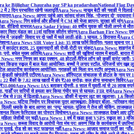
gra ke Bijlighar Chauraha par SP ka pradarshan
National Flag Day
में 2 दिन प्रभावित रहेगी जलापूर्ति
Agra News: मासूम बेटी की गवाही ने दिलाई 
यात्रा
Agra News: आगरा पहुंचे आप सांसद संजय सिंह, ‘रोजगार दो’ पदयात्रा के
gra News: गिग वर्कर्स और हॉकर्स ने CM को भेजा ज्ञापन; सुरक्षा की मांग
Agra P
ंडा, वीडियो वायरल
Agra Sadar Firing: 40 वर्षीय युवक की गोली लगने से मौत; 
 मित्र मंडल का 11वां मासिक कीर्तन संपन्न
Agra Barhan Fire News: एत्मा
में ‘लड़की’ विवाद पर दो पक्षों में चले लाठी-डंडे; 3 घायल, 5 हिरासत में
Agra Cri
निशाना
Agra News SIR Voter List: 35 लाख फॉर्म वितरित; गलत सूचना पर 1
ं काउंटर हटाए, 25 दुकानदारों की रोजी-रोटी पर संकट
Agra News: शाहगंज में
 प्रो. बघेल मुख्य अतिथि
Agra News: शादी की खुशियां मातम में बदली, बारात में 
News: नगर निगम का बड़ा एक्शन, 48 होटलों-मैरिज लॉन को कुर्की वारंट जारी; 5
र किड्स स्कूल में बाल मेला आयोजित; बच्चों ने लगाए स्टॉल, परिजनों संग खूब ल
टेल आउटरीच कार्यक्रम आयोजित; ग्राहकों को मिला वन-स्टॉप अनुभव
Agra News:
कुंडली खंगालेगी एटीएस
Agra News: हॉस्पिटल संचालक से होटल के नाम पर 1.17
22 बैंकों के 7.82 लाख खातों में डंप ₹240 करोड़; कल होगा समाधान शिविर
Agra
ो ₹31,000
Agra News: IAS बताकर दोस्ती, 8 साल में युवती-मां से 20 लाख रुपये
ा, गार्डों पर सरियों से हमला कर किया गंभीर रूप से घायल; FIR दर्ज
Agra News: व
 रौब से FIR में ढिलाई!
Agra News: डौकी में सुनार लूट का खुलासा; 1.6 किलो 
 News: घटिया निर्माण पर विधायक पुत्र आगबबूला; ठेकेदार बोला- ‘परिवहन म
िल्ली धमाके के बाद आगरा का ‘पप्पू’ घायल; पुलिस ने तेज की चेकिंग, ताजमहल
ेशनल फिल्म फेस्टिवल का पोस्टर विमोचन
Agra News: ताजमहल देखने आए टूरिस्ट स
 महिला जेसीबी पर चढ़ी
Agra News: 1 वर्ष में खड़ा हुआ VSPS स्कूल का 3 मंजिला
 News: कब्जा विवाद के आरोपी नेता मंच पर! अरुण सिंह के कार्यक्रम में उपस्
र पर पुताई, रोड शो का रूट फाइनल नहीं
Agra News: आज़ाद समाज पार्टी का ‘पाँव-प