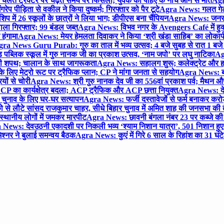
लते ट्रैक्टर पर चढ़ते समय पैर फिसला; युवक की पहिए के नीचे आने से मौत
Agra
 पीड़िता से वकील ने किया दुष्कर्म; गिरफ्तार को पैर टूटे
Agra News: गलत गेट
प में 26 स्कूलों के छात्रों ने लिया भाग; डीपीएस बना चैंपियन
Agra News: जनरल क
ाला गिरफ्तार; 99 बंडल जब्त
Agra News: विभव नगर के Avengers Café में हुक्
 हंगामा
Agra News: मेयर हेमलता दिवाकर ने किया ‘श्री खंडा साहिब’ का लोकार्
ra News Guru Purab: गुरु का ताल में भव्य उत्सव; 4 बजे सुबह से रात 1 ब
 पब्लिक स्कूल में गुरु नानक जी का प्रकाश उत्सव, ‘नाम जपो’ पर लघु नाटिका
Ag
की शपथ; चालान के साथ जागरूकता
Agra News: सहालग शुरू; कलेक्ट्रेट और हाई
लिए मेट्रो रूट पर ट्रैफिक प्लान; CP ने मांगा जनता से सहयोग
Agra News: बरौल
ियों से चोरी
Agra News: श्री गुरु नानक देव जी का 556वां प्रकाश पर्व; मैथन और सदर
P का कार्यक्षेत्र बदला; ACP ट्रैफिक और ACP छत्ता नियुक्त
Agra News: देव
चुनाव के लिए घर-घर सत्यापन
Agra News: फर्जी दस्तावेजों से फर्म बनाकर करोड़ो
ो से लौटे सांसद राजकुमार चाहर, सीधे बिहार चुनाव में अमित शाह की जनसभा की तैय
स्थानीय लोगों में जमकर मारपीट
Agra News: छावनी बंगला नंबर 23 पर कब्जे की 
News: देवउठनी एकादशी पर निकली भव्य ‘श्याम निशान यात्रा’, 501 निशान हु
श्नर ने बुलाई समन्वय बैठक
Agra News: कुएं में गिरे 6 साल के रिहांश का 31 घं