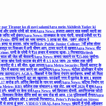
 par Tirange ko di gayi salami
Agra mein Akhilesh Yadav ki
मां और उसके प्रेमी को सजा
Agra News: हज़रत अबरार शाह मक्की मदनी का
 जरिए भरी हुंकार
Agra News: ताजमहल के पास गंदगी, सफाई एजेंसी पर ₹3
ride: दीप्ति शर्मा का भव्य सम्मान; 5 लाख का चेक, ‘दबंग’ अंदाज में
हत्या या हादसा, जांच जारी
Holy Public Junior College: 7वीं हरेश तोमर
दपुर पर पिकअप में लगी भीषण आग, टायर फटने से दहशत
Agra News: सेंट
me: पत्नी के प्रेमी ने ₹10 हजार में मरवाया सूजा; 3 गिरफ्तार
Brijesh
 साल की जेल की चेतावनी
Agra News: कचरा जलाने पर ₹25,000 जुर्माना;
 बारह खंभा रेलवे फाटक बंद होने से 1.5 KM जाम; 20 नवंबर तक रहेगी
मारपीट से 1 की मौत; दूल्हा लापता
Agra Metro Security: दिल्ली ब्लास्ट के
 दिन में बकाया जमा करने का अल्टीमेटम
Agra News: मंटोला ढोलीखार में फोम
ुत्फ उठाया
DPS AGRA: शिक्षकों ने पेश किया रंगारंग कार्यक्रम, बच्चों को मिला
 नारायच फैक्ट्री लूट का खुलासा; फाउंड्री नगर में मुठभेड़ के बाद 1 बदमाश
 करोड़ ठगे; लॉरेंस बिश्नोई के नाम पर धमकी
Agra News: घटिया निर्माण पर
 Metro: RBS कॉलेज तक संचालन 6 माह लेट, अब मार्च 2026 में शुरू
Agra
 ठगे; धमकी पर केस दर्ज
Agra News: धर्म छिपाकर दोस्ती, आपत्तिजनक फोटो
िश्वकप विजेता दीप्ति शर्मा का भव्य रोड शो आज, 150 पुलिसकर्मी तैनात
Agra
चांदी, हथियार और 2 अपराधी गिरफ्तार
St. Peter’s Principal on Stress:
ंत्री से लाया हूं काम’, VIDEO VIRAL
Agra News: खंदारी में गांधी-अंबेडकर