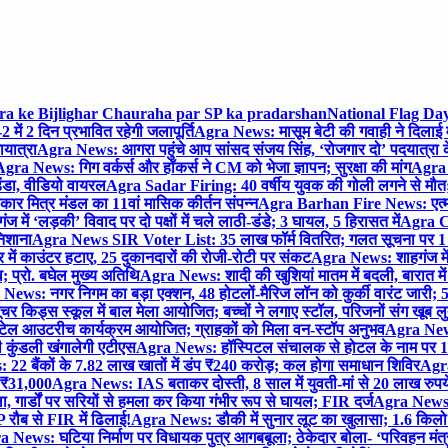
gra ke Bijlighar Chauraha par SP ka pradarshan
National Flag Day
में 2 दिन प्रभावित रहेगी जलापूर्ति
Agra News: मासूम बेटी की गवाही ने दिलाई 
यात्रा
Agra News: आगरा पहुंचे आप सांसद संजय सिंह, ‘रोजगार दो’ पदयात्रा के
gra News: गिग वर्कर्स और हॉकर्स ने CM को भेजा ज्ञापन; सुरक्षा की मांग
Agra P
ंडा, वीडियो वायरल
Agra Sadar Firing: 40 वर्षीय युवक की गोली लगने से मौत; 
 मित्र मंडल का 11वां मासिक कीर्तन संपन्न
Agra Barhan Fire News: एत्मा
में ‘लड़की’ विवाद पर दो पक्षों में चले लाठी-डंडे; 3 घायल, 5 हिरासत में
Agra Cri
निशाना
Agra News SIR Voter List: 35 लाख फॉर्म वितरित; गलत सूचना पर 1
ं काउंटर हटाए, 25 दुकानदारों की रोजी-रोटी पर संकट
Agra News: शाहगंज में
 प्रो. बघेल मुख्य अतिथि
Agra News: शादी की खुशियां मातम में बदली, बारात में 
News: नगर निगम का बड़ा एक्शन, 48 होटलों-मैरिज लॉन को कुर्की वारंट जारी; 5
र किड्स स्कूल में बाल मेला आयोजित; बच्चों ने लगाए स्टॉल, परिजनों संग खूब ल
टेल आउटरीच कार्यक्रम आयोजित; ग्राहकों को मिला वन-स्टॉप अनुभव
Agra News:
कुंडली खंगालेगी एटीएस
Agra News: हॉस्पिटल संचालक से होटल के नाम पर 1.17
22 बैंकों के 7.82 लाख खातों में डंप ₹240 करोड़; कल होगा समाधान शिविर
Agra
ो ₹31,000
Agra News: IAS बताकर दोस्ती, 8 साल में युवती-मां से 20 लाख रुपये
ा, गार्डों पर सरियों से हमला कर किया गंभीर रूप से घायल; FIR दर्ज
Agra News: व
 रौब से FIR में ढिलाई!
Agra News: डौकी में सुनार लूट का खुलासा; 1.6 किलो 
 News: घटिया निर्माण पर विधायक पुत्र आगबबूला; ठेकेदार बोला- ‘परिवहन म