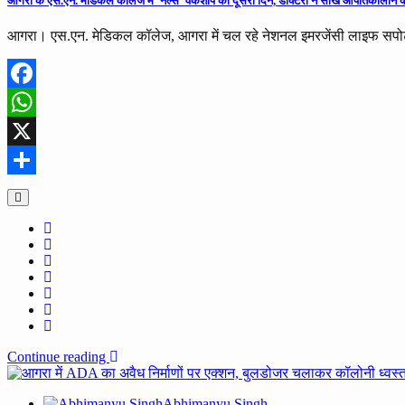
आगरा के एस.एन. मेडिकल कॉलेज में ‘नेल्स’ वर्कशॉप का दूसरा दिन, डॉक्टरों ने सीखे आपातकालीन
आगरा। एस.एन. मेडिकल कॉलेज, आगरा में चल रहे नेशनल इमरजेंसी लाइफ सपोर्
Facebook
WhatsApp
X
Share
Continue reading
Abhimanyu Singh