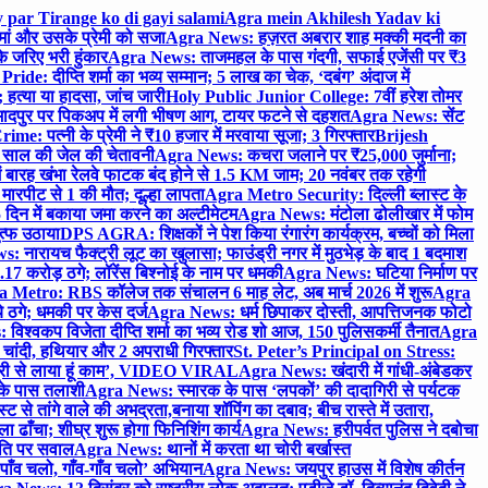
 par Tirange ko di gayi salami
Agra mein Akhilesh Yadav ki
मां और उसके प्रेमी को सजा
Agra News: हज़रत अबरार शाह मक्की मदनी का
 जरिए भरी हुंकार
Agra News: ताजमहल के पास गंदगी, सफाई एजेंसी पर ₹3
ride: दीप्ति शर्मा का भव्य सम्मान; 5 लाख का चेक, ‘दबंग’ अंदाज में
हत्या या हादसा, जांच जारी
Holy Public Junior College: 7वीं हरेश तोमर
दपुर पर पिकअप में लगी भीषण आग, टायर फटने से दहशत
Agra News: सेंट
me: पत्नी के प्रेमी ने ₹10 हजार में मरवाया सूजा; 3 गिरफ्तार
Brijesh
 साल की जेल की चेतावनी
Agra News: कचरा जलाने पर ₹25,000 जुर्माना;
 बारह खंभा रेलवे फाटक बंद होने से 1.5 KM जाम; 20 नवंबर तक रहेगी
मारपीट से 1 की मौत; दूल्हा लापता
Agra Metro Security: दिल्ली ब्लास्ट के
 दिन में बकाया जमा करने का अल्टीमेटम
Agra News: मंटोला ढोलीखार में फोम
ुत्फ उठाया
DPS AGRA: शिक्षकों ने पेश किया रंगारंग कार्यक्रम, बच्चों को मिला
 नारायच फैक्ट्री लूट का खुलासा; फाउंड्री नगर में मुठभेड़ के बाद 1 बदमाश
 करोड़ ठगे; लॉरेंस बिश्नोई के नाम पर धमकी
Agra News: घटिया निर्माण पर
 Metro: RBS कॉलेज तक संचालन 6 माह लेट, अब मार्च 2026 में शुरू
Agra
 ठगे; धमकी पर केस दर्ज
Agra News: धर्म छिपाकर दोस्ती, आपत्तिजनक फोटो
िश्वकप विजेता दीप्ति शर्मा का भव्य रोड शो आज, 150 पुलिसकर्मी तैनात
Agra
चांदी, हथियार और 2 अपराधी गिरफ्तार
St. Peter’s Principal on Stress:
ंत्री से लाया हूं काम’, VIDEO VIRAL
Agra News: खंदारी में गांधी-अंबेडकर
 के पास तलाशी
Agra News: स्मारक के पास ‘लपकों’ की दादागिरी से पर्यटक
े तांगे वाले की अभद्रता,बनाया शॉपिंग का दबाव; बीच रास्ते में उतारा,
 ढाँचा; शीघ्र शुरू होगा फिनिशिंग कार्य
Agra News: हरीपर्वत पुलिस ने दबोचा
थिति पर सवाल
Agra News: थानों में करता था चोरी बर्खास्त
ाँव चलो, गाँव-गाँव चलो’ अभियान
Agra News: जयपुर हाउस में विशेष कीर्तन