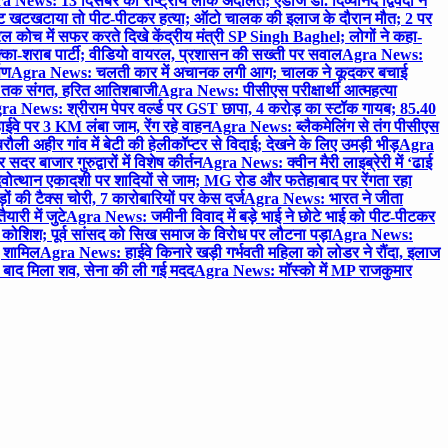
 News: 13 दिसंबर को राष्ट्रीय लोक अदालत; एडीजे डॉ. दिव्यानंद द्विवेदी ने
 खटखटाया तो पीट-पीटकर हत्या; ऑटो चालक की इलाज के दौरान मौत; 2 पर
ोच में सफर करते दिखे केंद्रीय मंत्री SP Singh Baghel; लोगों ने कहा-
का-शराब पार्टी; वीडियो वायरल, प्रशासन की सख्ती पर सवाल
Agra News:
पण
Agra News: चलती कार में अचानक लगी आग; चालक ने कूदकर बचाई
जे तक संगत, हरित आतिशबाजी
Agra News: पीसीएस परीक्षार्थी आत्महत्या
ra News: श्रीराम पेपर वर्ल्ड पर GST छापा, 4 करोड़ का स्टॉक गायब; 85.40
वे पर 3 KM लंबा जाम, रेंग रहे वाहन
Agra News: ब्लैकमेलिंग से तंग पीसीएस
ी अहीर गांव में बेटी की हेलीकॉप्टर से विदाई; देखने के लिए उमड़ी भीड़
Agra
 बाजार गुरुद्वारों में विशेष कीर्तन
Agra News: क्वीन मैरी लाइब्रेरी में ‘ढाई
ोत्थान एकादशी पर शादियों से जाम; MG रोड और फतेहाबाद पर रेंगता रहा
ं की टैक्स चोरी, 7 कारोबारियों पर केस दर्ज
Agra News: भारत ने जीता
ारी में जुटे
Agra News: जमीनी विवाद में बड़े भाई ने छोटे भाई को पीट-पीटकर
कोशिश; पूर्व सांसद को सिख समाज के विरोध पर लौटना पड़ा
Agra News:
ए शामिल
Agra News: हाईवे किनारे खड़ी गर्भवती महिला को लोडर ने रौंदा, इलाज
टे बाद मिला शव, सेना की ली गई मदद
Agra News: मॉस्को में MP राजकुमार