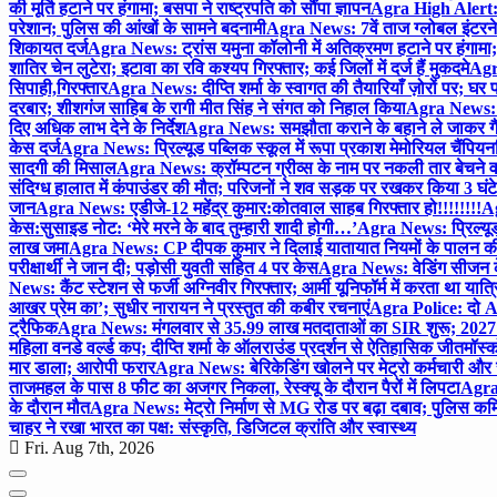
की मूर्ति हटाने पर हंगामा; बसपा ने राष्ट्रपति को सौंपा ज्ञापन
Agra High Alert: द
परेशान; पुलिस की आंखों के सामने बदनामी
Agra News: 7वें ताज ग्लोबल इंटरन
शिकायत दर्ज
Agra News: ट्रांस यमुना कॉलोनी में अतिक्रमण हटाने पर हंगामा;
शातिर चेन लुटेरा; इटावा का रवि कश्यप गिरफ्तार; कई जिलों में दर्ज हैं मुकदमे
Agra
सिपाही,गिरफ्तार
Agra News: दीप्ति शर्मा के स्वागत की तैयारियाँ ज़ोरों पर; घ
दरबार; शीशगंज साहिब के रागी मीत सिंह ने संगत को निहाल किया
Agra News: च
दिए अधिक लाभ देने के निर्देश
Agra News: समझौता कराने के बहाने ले जाकर गैंगरेप
केस दर्ज
Agra News: प्रिल्यूड पब्लिक स्कूल में रूपा प्रकाश मेमोरियल चैंपियनशि
सादगी की मिसाल
Agra News: क्रॉम्पटन ग्रीव्स के नाम पर नकली तार बेचने व
संदिग्ध हालात में कंपाउंडर की मौत; परिजनों ने शव सड़क पर रखकर किया 3 घंटे
जान
Agra News: एडीजे-12 महेंद्र कुमार:कोतवाल साहब गिरफ्तार हो!!!!!!!!
Ag
केस:सुसाइड नोट: ‘मेरे मरने के बाद तुम्हारी शादी होगी…’
Agra News: प्रिल्यूड
लाख जमा
Agra News: CP दीपक कुमार ने दिलाई यातायात नियमों के पालन 
परीक्षार्थी ने जान दी; पड़ोसी युवती सहित 4 पर केस
Agra News: वेडिंग सीजन के 
News: कैंट स्टेशन से फर्जी अग्निवीर गिरफ्तार; आर्मी यूनिफॉर्म में करता था यात्र
आखर प्रेम का’; सुधीर नारायन ने प्रस्तुत की कबीर रचनाएं
Agra Police: दो AC
ट्रैफिक
Agra News: मंगलवार से 35.99 लाख मतदाताओं का SIR शुरू; 2027 
महिला वनडे वर्ल्ड कप; दीप्ति शर्मा के ऑलराउंड प्रदर्शन से ऐतिहासिक जीत
मॉस्क
मार डाला; आरोपी फरार
Agra News: बेरिकेडिंग खोलने पर मेट्रो कर्मचारी और 
ताजमहल के पास 8 फीट का अजगर निकला, रेस्क्यू के दौरान पैरों में लिपटा
Agra 
के दौरान मौत
Agra News: मेट्रो निर्माण से MG रोड पर बढ़ा दबाव; पुलिस कमि
चाहर ने रखा भारत का पक्ष: संस्कृति, डिजिटल क्रांति और स्वास्थ्य
Fri. Aug 7th, 2026