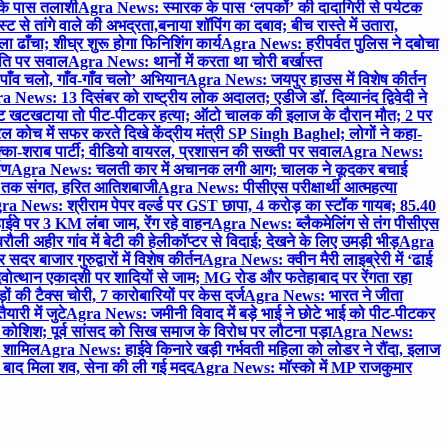
 के पास तलाशी
Agra News: स्मारक के पास ‘लपकों’ की दादागिरी से पर्यटक
े तांगे वाले की अभद्रता,बनाया शॉपिंग का दबाव; बीच रास्ते में उतारा,
 ढाँचा; शीघ्र शुरू होगा फिनिशिंग कार्य
Agra News: हरीपर्वत पुलिस ने दबोचा
थिति पर सवाल
Agra News: थानों में करता था चोरी बर्खास्त
ाँव चलो, गाँव-गाँव चलो’ अभियान
Agra News: जयपुर हाउस में विशेष कीर्तन
 News: 13 दिसंबर को राष्ट्रीय लोक अदालत; एडीजे डॉ. दिव्यानंद द्विवेदी ने
 खटखटाया तो पीट-पीटकर हत्या; ऑटो चालक की इलाज के दौरान मौत; 2 पर
ोच में सफर करते दिखे केंद्रीय मंत्री SP Singh Baghel; लोगों ने कहा-
का-शराब पार्टी; वीडियो वायरल, प्रशासन की सख्ती पर सवाल
Agra News:
पण
Agra News: चलती कार में अचानक लगी आग; चालक ने कूदकर बचाई
जे तक संगत, हरित आतिशबाजी
Agra News: पीसीएस परीक्षार्थी आत्महत्या
ra News: श्रीराम पेपर वर्ल्ड पर GST छापा, 4 करोड़ का स्टॉक गायब; 85.40
वे पर 3 KM लंबा जाम, रेंग रहे वाहन
Agra News: ब्लैकमेलिंग से तंग पीसीएस
ी अहीर गांव में बेटी की हेलीकॉप्टर से विदाई; देखने के लिए उमड़ी भीड़
Agra
 बाजार गुरुद्वारों में विशेष कीर्तन
Agra News: क्वीन मैरी लाइब्रेरी में ‘ढाई
ोत्थान एकादशी पर शादियों से जाम; MG रोड और फतेहाबाद पर रेंगता रहा
ं की टैक्स चोरी, 7 कारोबारियों पर केस दर्ज
Agra News: भारत ने जीता
ारी में जुटे
Agra News: जमीनी विवाद में बड़े भाई ने छोटे भाई को पीट-पीटकर
कोशिश; पूर्व सांसद को सिख समाज के विरोध पर लौटना पड़ा
Agra News:
ए शामिल
Agra News: हाईवे किनारे खड़ी गर्भवती महिला को लोडर ने रौंदा, इलाज
टे बाद मिला शव, सेना की ली गई मदद
Agra News: मॉस्को में MP राजकुमार