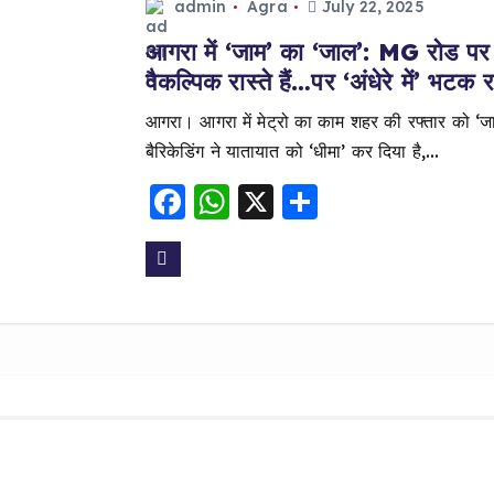
o
p
admin
Agra
July 22, 2025
k
आगरा में ‘जाम’ का ‘जाल’: MG रोड पर मे
वैकल्पिक रास्ते हैं…पर ‘अंधेरे में’ भटक 
आगरा। आगरा में मेट्रो का काम शहर की रफ्तार को ‘जाम
बैरिकेडिंग ने यातायात को ‘धीमा’ कर दिया है,…
F
W
X
S
a
h
h
c
a
a
e
ts
re
b
A
o
p
o
p
k