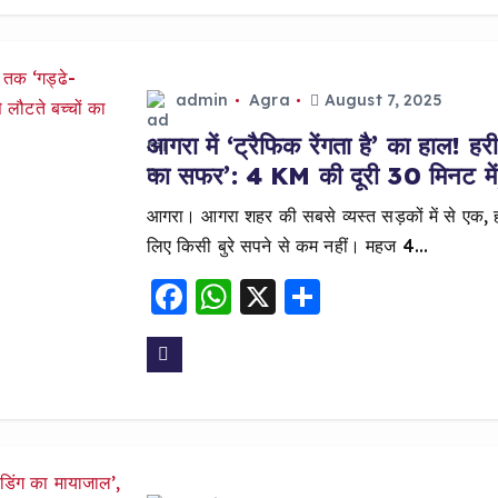
b
A
o
p
o
p
admin
Agra
August 7, 2025
k
आगरा में ‘ट्रैफिक रेंगता है’ का हाल!
का सफर’: 4 KM की दूरी 30 मिनट में, ‘म
आगरा। आगरा शहर की सबसे व्यस्त सड़कों में से एक, ह
लिए किसी बुरे सपने से कम नहीं। महज 4…
F
W
X
S
a
h
h
c
a
a
e
ts
re
b
A
o
p