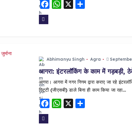
F
W
X
S
a
h
h
c
a
a
e
ts
re
b
A
o
p
o
p
Abhimanyu Singh
Agra
September
k
आगरा: इंटरलॉकिंग के काम में गड़बड़ी, ठ
आगरा। आगरा में नगर निगम द्वारा कराए जा रहे इंटरलॉक
गिट्‌टी (जीएसबी) डाले बिना ही काम किया जा रहा…
F
W
X
S
a
h
h
c
a
a
e
ts
re