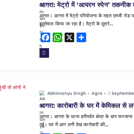
आगरा: मेट्रो में ‘आयरन स्पेन’ तकनीक का
आगरा। आगरा में मेट्रो परियोजना के तहत एमजी रोड 
इस्तेमाल किया जा रहा है। मेट्रो के दूसरे…
F
W
X
S
a
h
h
c
a
a
e
ts
re
b
A
o
p
o
p
Abhimanyu Singh
Agra
September
k
आगरा: कारोबारी के घर में केमिकल से लग
आगरा। आगरा के थाना हरीपर्वत क्षेत्र के बाग फरजाना
गई। घर में आग लगी देख कारोबारी की…