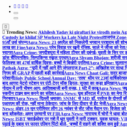
Trending News:
Akhilesh Yadav ki giraftari ke virodh mein A
Custody ke khilaf SP Workers ka Late Night Protest
ताजगंज Zone-2 
95वाँ उर्स संपन्न
Agra News: 23 अप्रैल को निकलेगी भगवान परशुराम की शोभा
लाख का Fine
Agra News: प्रेम विवाह पर खूनी रंजिश, साले ने जीजा को रेता
A
स्वागत
Agra Crime: जगदीशपुरा में महिला टीचर की दबंगई; युवती के सिर पर ड
डांस चैंपियनशिप; सिम्पकिन्स स्कूल प्रथम
Agra Shyam Bhajan: श्रीजी सरकार
फेलिक्स का 47वां वार्षिक दिवस; बच्चों ने बिखेरी प्रतिभा
Agra Crime: सुल्तानगंज 
Pathak Agra: “यूपी में नहीं आने देंगे जंगलराज Part-2”; अखिलेश पर साधा 
निगम की GRAP में पहली बड़ी कार्रवाई
Agra News Chaat Gali: सदर बाजार मे
परेशानी
Holy Public School Annual Day: ‘तत्व’ थीम पर 23वां वार्षिकोत्सव;
बाद आगरा मेट्रो स्टेशन पर एंटी-टेरर मॉक ड्रिल; सुरक्षा का कड़ा इम्तिहान
Agra 
गोदाम में लगी भीषण आग; आतिशबाजी बनी वजह, 1 घंटे में काबू
Agra News: फ्यूच
स्क्रीन टाइम कम करने का संदेश
Agra News: यूथ हॉस्टल में PNB का मेगा रि
गिरफ्तार
Agra News: दिल्ली धमाका: SNMC से MD डॉ. परवेज के दोस्तों की 
एआरएम की रोक, नहीं माना ठेकेदार; जांच के लिए दीवार से ईंट भेजी
Agra News: 
News: अंडर-19 मून प्रीमियर लीग 26 नवंबर से सेंट जोंस मैदान पर; विजेता क
बना ब्लैकमेल; अमन उस्मानी पर FIR
Agra News: नारायच में चोरों ने धावा बोल
News: ISBT फ्लाईओवर पर नशे में धुत युवती ने मारी टक्कर, युवक घायल; VIP
पढ़ाई के दबाव पर फादर एल्विन पिंटो बोले- ‘बच्चों में सहने की शक्ति कम हुई’
Agra