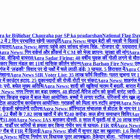
gra ke Bijlighar Chauraha par SP ka pradarshan
National Flag Day
में 2 दिन प्रभावित रहेगी जलापूर्ति
Agra News: मासूम बेटी की गवाही ने दिलाई 
यात्रा
Agra News: आगरा पहुंचे आप सांसद संजय सिंह, ‘रोजगार दो’ पदयात्रा के
gra News: गिग वर्कर्स और हॉकर्स ने CM को भेजा ज्ञापन; सुरक्षा की मांग
Agra P
ंडा, वीडियो वायरल
Agra Sadar Firing: 40 वर्षीय युवक की गोली लगने से मौत; 
 मित्र मंडल का 11वां मासिक कीर्तन संपन्न
Agra Barhan Fire News: एत्मा
में ‘लड़की’ विवाद पर दो पक्षों में चले लाठी-डंडे; 3 घायल, 5 हिरासत में
Agra Cri
निशाना
Agra News SIR Voter List: 35 लाख फॉर्म वितरित; गलत सूचना पर 1
ं काउंटर हटाए, 25 दुकानदारों की रोजी-रोटी पर संकट
Agra News: शाहगंज में
 प्रो. बघेल मुख्य अतिथि
Agra News: शादी की खुशियां मातम में बदली, बारात में 
News: नगर निगम का बड़ा एक्शन, 48 होटलों-मैरिज लॉन को कुर्की वारंट जारी; 5
र किड्स स्कूल में बाल मेला आयोजित; बच्चों ने लगाए स्टॉल, परिजनों संग खूब ल
टेल आउटरीच कार्यक्रम आयोजित; ग्राहकों को मिला वन-स्टॉप अनुभव
Agra News:
कुंडली खंगालेगी एटीएस
Agra News: हॉस्पिटल संचालक से होटल के नाम पर 1.17
22 बैंकों के 7.82 लाख खातों में डंप ₹240 करोड़; कल होगा समाधान शिविर
Agra
ो ₹31,000
Agra News: IAS बताकर दोस्ती, 8 साल में युवती-मां से 20 लाख रुपये
ा, गार्डों पर सरियों से हमला कर किया गंभीर रूप से घायल; FIR दर्ज
Agra News: व
 रौब से FIR में ढिलाई!
Agra News: डौकी में सुनार लूट का खुलासा; 1.6 किलो 
 News: घटिया निर्माण पर विधायक पुत्र आगबबूला; ठेकेदार बोला- ‘परिवहन म