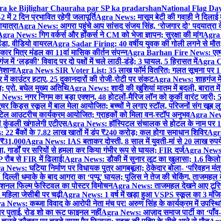
gra ke Bijlighar Chauraha par SP ka pradarshan
National Flag Day
में 2 दिन प्रभावित रहेगी जलापूर्ति
Agra News: मासूम बेटी की गवाही ने दिलाई 
यात्रा
Agra News: आगरा पहुंचे आप सांसद संजय सिंह, ‘रोजगार दो’ पदयात्रा के
gra News: गिग वर्कर्स और हॉकर्स ने CM को भेजा ज्ञापन; सुरक्षा की मांग
Agra P
ंडा, वीडियो वायरल
Agra Sadar Firing: 40 वर्षीय युवक की गोली लगने से मौत; 
 मित्र मंडल का 11वां मासिक कीर्तन संपन्न
Agra Barhan Fire News: एत्मा
में ‘लड़की’ विवाद पर दो पक्षों में चले लाठी-डंडे; 3 घायल, 5 हिरासत में
Agra Cri
निशाना
Agra News SIR Voter List: 35 लाख फॉर्म वितरित; गलत सूचना पर 1
ं काउंटर हटाए, 25 दुकानदारों की रोजी-रोटी पर संकट
Agra News: शाहगंज में
 प्रो. बघेल मुख्य अतिथि
Agra News: शादी की खुशियां मातम में बदली, बारात में 
News: नगर निगम का बड़ा एक्शन, 48 होटलों-मैरिज लॉन को कुर्की वारंट जारी; 5
र किड्स स्कूल में बाल मेला आयोजित; बच्चों ने लगाए स्टॉल, परिजनों संग खूब ल
टेल आउटरीच कार्यक्रम आयोजित; ग्राहकों को मिला वन-स्टॉप अनुभव
Agra News:
कुंडली खंगालेगी एटीएस
Agra News: हॉस्पिटल संचालक से होटल के नाम पर 1.17
22 बैंकों के 7.82 लाख खातों में डंप ₹240 करोड़; कल होगा समाधान शिविर
Agra
ो ₹31,000
Agra News: IAS बताकर दोस्ती, 8 साल में युवती-मां से 20 लाख रुपये
ा, गार्डों पर सरियों से हमला कर किया गंभीर रूप से घायल; FIR दर्ज
Agra News: व
 रौब से FIR में ढिलाई!
Agra News: डौकी में सुनार लूट का खुलासा; 1.6 किलो 
 News: घटिया निर्माण पर विधायक पुत्र आगबबूला; ठेकेदार बोला- ‘परिवहन म
िल्ली धमाके के बाद आगरा का ‘पप्पू’ घायल; पुलिस ने तेज की चेकिंग, ताजमहल
ेशनल फिल्म फेस्टिवल का पोस्टर विमोचन
Agra News: ताजमहल देखने आए टूरिस्ट स
 महिला जेसीबी पर चढ़ी
Agra News: 1 वर्ष में खड़ा हुआ VSPS स्कूल का 3 मंजिला
 News: कब्जा विवाद के आरोपी नेता मंच पर! अरुण सिंह के कार्यक्रम में उपस्
र पर पुताई, रोड शो का रूट फाइनल नहीं
Agra News: आज़ाद समाज पार्टी का ‘पाँव-प