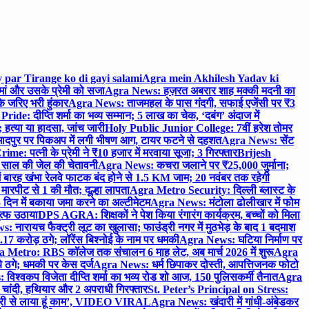
 par Tirange ko di gayi salami
Agra mein Akhilesh Yadav ki
मां और उसके प्रेमी को सजा
Agra News: हज़रत अबरार शाह मक्की मदनी का
 जरिए भरी हुंकार
Agra News: ताजमहल के पास गंदगी, सफाई एजेंसी पर ₹3
ride: दीप्ति शर्मा का भव्य सम्मान; 5 लाख का चेक, ‘दबंग’ अंदाज में
हत्या या हादसा, जांच जारी
Holy Public Junior College: 7वीं हरेश तोमर
दपुर पर पिकअप में लगी भीषण आग, टायर फटने से दहशत
Agra News: सेंट
me: पत्नी के प्रेमी ने ₹10 हजार में मरवाया सूजा; 3 गिरफ्तार
Brijesh
 साल की जेल की चेतावनी
Agra News: कचरा जलाने पर ₹25,000 जुर्माना;
 बारह खंभा रेलवे फाटक बंद होने से 1.5 KM जाम; 20 नवंबर तक रहेगी
मारपीट से 1 की मौत; दूल्हा लापता
Agra Metro Security: दिल्ली ब्लास्ट के
 दिन में बकाया जमा करने का अल्टीमेटम
Agra News: मंटोला ढोलीखार में फोम
ुत्फ उठाया
DPS AGRA: शिक्षकों ने पेश किया रंगारंग कार्यक्रम, बच्चों को मिला
 नारायच फैक्ट्री लूट का खुलासा; फाउंड्री नगर में मुठभेड़ के बाद 1 बदमाश
 करोड़ ठगे; लॉरेंस बिश्नोई के नाम पर धमकी
Agra News: घटिया निर्माण पर
 Metro: RBS कॉलेज तक संचालन 6 माह लेट, अब मार्च 2026 में शुरू
Agra
 ठगे; धमकी पर केस दर्ज
Agra News: धर्म छिपाकर दोस्ती, आपत्तिजनक फोटो
िश्वकप विजेता दीप्ति शर्मा का भव्य रोड शो आज, 150 पुलिसकर्मी तैनात
Agra
चांदी, हथियार और 2 अपराधी गिरफ्तार
St. Peter’s Principal on Stress:
ंत्री से लाया हूं काम’, VIDEO VIRAL
Agra News: खंदारी में गांधी-अंबेडकर