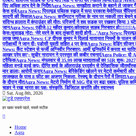
दरबार; शीशगंज साहिब के रागी मीत सिंह ने संगत को निहाल किया
Agra News: च
दिए अधिक लाभ देने के निर्देश
Agra News: समझौता कराने के बहाने ले जाकर गैंगरेप
केस दर्ज
Agra News: प्रिल्यूड पब्लिक स्कूल में रूपा प्रकाश मेमोरियल चैंपियनशि
सादगी की मिसाल
Agra News: क्रॉम्पटन ग्रीव्स के नाम पर नकली तार बेचने व
संदिग्ध हालात में कंपाउंडर की मौत; परिजनों ने शव सड़क पर रखकर किया 3 घंटे
जान
Agra News: एडीजे-12 महेंद्र कुमार:कोतवाल साहब गिरफ्तार हो!!!!!!!!
Ag
केस:सुसाइड नोट: ‘मेरे मरने के बाद तुम्हारी शादी होगी…’
Agra News: प्रिल्यूड
लाख जमा
Agra News: CP दीपक कुमार ने दिलाई यातायात नियमों के पालन 
परीक्षार्थी ने जान दी; पड़ोसी युवती सहित 4 पर केस
Agra News: वेडिंग सीजन के 
News: कैंट स्टेशन से फर्जी अग्निवीर गिरफ्तार; आर्मी यूनिफॉर्म में करता था यात्र
आखर प्रेम का’; सुधीर नारायन ने प्रस्तुत की कबीर रचनाएं
Agra Police: दो AC
ट्रैफिक
Agra News: मंगलवार से 35.99 लाख मतदाताओं का SIR शुरू; 2027 
महिला वनडे वर्ल्ड कप; दीप्ति शर्मा के ऑलराउंड प्रदर्शन से ऐतिहासिक जीत
मॉस्क
मार डाला; आरोपी फरार
Agra News: बेरिकेडिंग खोलने पर मेट्रो कर्मचारी और 
ताजमहल के पास 8 फीट का अजगर निकला, रेस्क्यू के दौरान पैरों में लिपटा
Agra 
के दौरान मौत
Agra News: मेट्रो निर्माण से MG रोड पर बढ़ा दबाव; पुलिस कमि
चाहर ने रखा भारत का पक्ष: संस्कृति, डिजिटल क्रांति और स्वास्थ्य
Sat. Aug 8th, 2026
हर खबर सबसे पहले, सबसे सटीक
Home
Agra