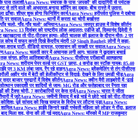
 के पास तलाशी
Agra News: स्मारक के पास ‘लपकों’ की दादागिरी से पर्यटक
े तांगे वाले की अभद्रता,बनाया शॉपिंग का दबाव; बीच रास्ते में उतारा,
 ढाँचा; शीघ्र शुरू होगा फिनिशिंग कार्य
Agra News: हरीपर्वत पुलिस ने दबोचा
थिति पर सवाल
Agra News: थानों में करता था चोरी बर्खास्त
ाँव चलो, गाँव-गाँव चलो’ अभियान
Agra News: जयपुर हाउस में विशेष कीर्तन
 News: 13 दिसंबर को राष्ट्रीय लोक अदालत; एडीजे डॉ. दिव्यानंद द्विवेदी ने
 खटखटाया तो पीट-पीटकर हत्या; ऑटो चालक की इलाज के दौरान मौत; 2 पर
ोच में सफर करते दिखे केंद्रीय मंत्री SP Singh Baghel; लोगों ने कहा-
का-शराब पार्टी; वीडियो वायरल, प्रशासन की सख्ती पर सवाल
Agra News:
पण
Agra News: चलती कार में अचानक लगी आग; चालक ने कूदकर बचाई
जे तक संगत, हरित आतिशबाजी
Agra News: पीसीएस परीक्षार्थी आत्महत्या
ra News: श्रीराम पेपर वर्ल्ड पर GST छापा, 4 करोड़ का स्टॉक गायब; 85.40
वे पर 3 KM लंबा जाम, रेंग रहे वाहन
Agra News: ब्लैकमेलिंग से तंग पीसीएस
ी अहीर गांव में बेटी की हेलीकॉप्टर से विदाई; देखने के लिए उमड़ी भीड़
Agra
 बाजार गुरुद्वारों में विशेष कीर्तन
Agra News: क्वीन मैरी लाइब्रेरी में ‘ढाई
ोत्थान एकादशी पर शादियों से जाम; MG रोड और फतेहाबाद पर रेंगता रहा
ं की टैक्स चोरी, 7 कारोबारियों पर केस दर्ज
Agra News: भारत ने जीता
ारी में जुटे
Agra News: जमीनी विवाद में बड़े भाई ने छोटे भाई को पीट-पीटकर
कोशिश; पूर्व सांसद को सिख समाज के विरोध पर लौटना पड़ा
Agra News:
ए शामिल
Agra News: हाईवे किनारे खड़ी गर्भवती महिला को लोडर ने रौंदा, इलाज
टे बाद मिला शव, सेना की ली गई मदद
Agra News: मॉस्को में MP राजकुमार