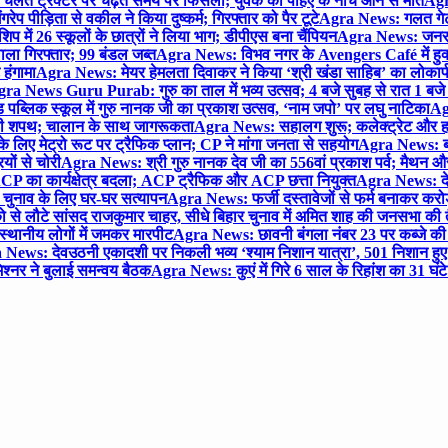
लते ट्रैक्टर पर चढ़ते समय पैर फिसला; युवक की पहिए के नीचे आने से मौत
Agra
 पीड़िता से वकील ने किया दुष्कर्म; गिरफ्तार को पैर टूटे
Agra News: गलत गेट
प में 26 स्कूलों के छात्रों ने लिया भाग; डीपीएस बना चैंपियन
Agra News: जनरल क
ाला गिरफ्तार; 99 बंडल जब्त
Agra News: विभव नगर के Avengers Café में हुक्
 हंगामा
Agra News: मेयर हेमलता दिवाकर ने किया ‘श्री खंडा साहिब’ का लोकार्
ra News Guru Purab: गुरु का ताल में भव्य उत्सव; 4 बजे सुबह से रात 1 ब
 पब्लिक स्कूल में गुरु नानक जी का प्रकाश उत्सव, ‘नाम जपो’ पर लघु नाटिका
Ag
की शपथ; चालान के साथ जागरूकता
Agra News: सहालग शुरू; कलेक्ट्रेट और हाई
लिए मेट्रो रूट पर ट्रैफिक प्लान; CP ने मांगा जनता से सहयोग
Agra News: बरौल
ियों से चोरी
Agra News: श्री गुरु नानक देव जी का 556वां प्रकाश पर्व; मैथन और सदर
P का कार्यक्षेत्र बदला; ACP ट्रैफिक और ACP छत्ता नियुक्त
Agra News: देव
चुनाव के लिए घर-घर सत्यापन
Agra News: फर्जी दस्तावेजों से फर्म बनाकर करोड़ो
ो से लौटे सांसद राजकुमार चाहर, सीधे बिहार चुनाव में अमित शाह की जनसभा की तैय
स्थानीय लोगों में जमकर मारपीट
Agra News: छावनी बंगला नंबर 23 पर कब्जे की 
News: देवउठनी एकादशी पर निकली भव्य ‘श्याम निशान यात्रा’, 501 निशान हु
श्नर ने बुलाई समन्वय बैठक
Agra News: कुएं में गिरे 6 साल के रिहांश का 31 घं