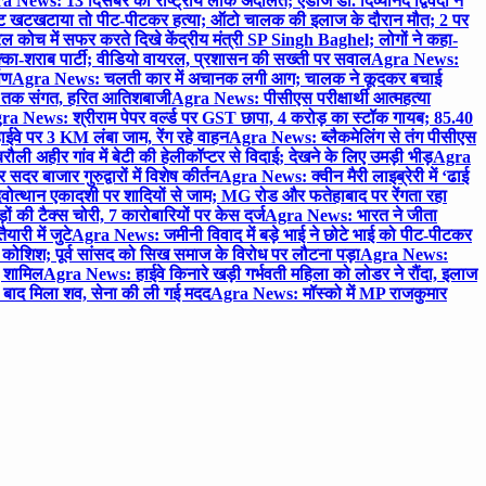
 News: 13 दिसंबर को राष्ट्रीय लोक अदालत; एडीजे डॉ. दिव्यानंद द्विवेदी ने
 खटखटाया तो पीट-पीटकर हत्या; ऑटो चालक की इलाज के दौरान मौत; 2 पर
ोच में सफर करते दिखे केंद्रीय मंत्री SP Singh Baghel; लोगों ने कहा-
का-शराब पार्टी; वीडियो वायरल, प्रशासन की सख्ती पर सवाल
Agra News:
पण
Agra News: चलती कार में अचानक लगी आग; चालक ने कूदकर बचाई
जे तक संगत, हरित आतिशबाजी
Agra News: पीसीएस परीक्षार्थी आत्महत्या
ra News: श्रीराम पेपर वर्ल्ड पर GST छापा, 4 करोड़ का स्टॉक गायब; 85.40
वे पर 3 KM लंबा जाम, रेंग रहे वाहन
Agra News: ब्लैकमेलिंग से तंग पीसीएस
ी अहीर गांव में बेटी की हेलीकॉप्टर से विदाई; देखने के लिए उमड़ी भीड़
Agra
 बाजार गुरुद्वारों में विशेष कीर्तन
Agra News: क्वीन मैरी लाइब्रेरी में ‘ढाई
ोत्थान एकादशी पर शादियों से जाम; MG रोड और फतेहाबाद पर रेंगता रहा
ं की टैक्स चोरी, 7 कारोबारियों पर केस दर्ज
Agra News: भारत ने जीता
ारी में जुटे
Agra News: जमीनी विवाद में बड़े भाई ने छोटे भाई को पीट-पीटकर
कोशिश; पूर्व सांसद को सिख समाज के विरोध पर लौटना पड़ा
Agra News:
ए शामिल
Agra News: हाईवे किनारे खड़ी गर्भवती महिला को लोडर ने रौंदा, इलाज
टे बाद मिला शव, सेना की ली गई मदद
Agra News: मॉस्को में MP राजकुमार