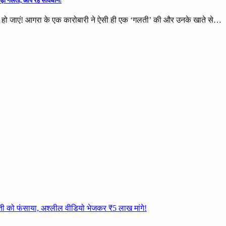
ड़ी गलती, आप रहें सावधान!
ो जाएं! आगरा के एक कारोबारी ने ऐसी ही एक ‘गलती’ की और उनके खाते से…