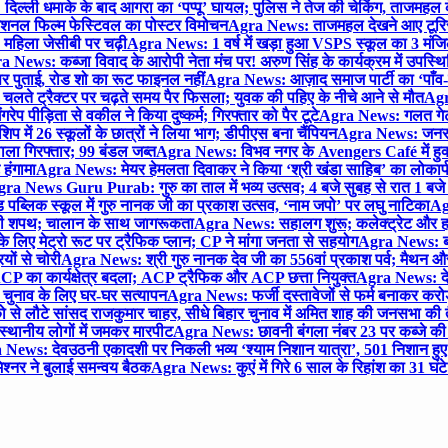
िल्ली धमाके के बाद आगरा का ‘पप्पू’ घायल; पुलिस ने तेज की चेकिंग, ताजमहल
ेशनल फिल्म फेस्टिवल का पोस्टर विमोचन
Agra News: ताजमहल देखने आए टूरिस्ट स
 महिला जेसीबी पर चढ़ी
Agra News: 1 वर्ष में खड़ा हुआ VSPS स्कूल का 3 मंजिला
 News: कब्जा विवाद के आरोपी नेता मंच पर! अरुण सिंह के कार्यक्रम में उपस्
र पर पुताई, रोड शो का रूट फाइनल नहीं
Agra News: आज़ाद समाज पार्टी का ‘पाँव-प
लते ट्रैक्टर पर चढ़ते समय पैर फिसला; युवक की पहिए के नीचे आने से मौत
Agra
 पीड़िता से वकील ने किया दुष्कर्म; गिरफ्तार को पैर टूटे
Agra News: गलत गेट
प में 26 स्कूलों के छात्रों ने लिया भाग; डीपीएस बना चैंपियन
Agra News: जनरल क
ाला गिरफ्तार; 99 बंडल जब्त
Agra News: विभव नगर के Avengers Café में हुक्
 हंगामा
Agra News: मेयर हेमलता दिवाकर ने किया ‘श्री खंडा साहिब’ का लोकार्
ra News Guru Purab: गुरु का ताल में भव्य उत्सव; 4 बजे सुबह से रात 1 ब
 पब्लिक स्कूल में गुरु नानक जी का प्रकाश उत्सव, ‘नाम जपो’ पर लघु नाटिका
Ag
की शपथ; चालान के साथ जागरूकता
Agra News: सहालग शुरू; कलेक्ट्रेट और हाई
लिए मेट्रो रूट पर ट्रैफिक प्लान; CP ने मांगा जनता से सहयोग
Agra News: बरौल
ियों से चोरी
Agra News: श्री गुरु नानक देव जी का 556वां प्रकाश पर्व; मैथन और सदर
P का कार्यक्षेत्र बदला; ACP ट्रैफिक और ACP छत्ता नियुक्त
Agra News: देव
चुनाव के लिए घर-घर सत्यापन
Agra News: फर्जी दस्तावेजों से फर्म बनाकर करोड़ो
ो से लौटे सांसद राजकुमार चाहर, सीधे बिहार चुनाव में अमित शाह की जनसभा की तैय
स्थानीय लोगों में जमकर मारपीट
Agra News: छावनी बंगला नंबर 23 पर कब्जे की 
News: देवउठनी एकादशी पर निकली भव्य ‘श्याम निशान यात्रा’, 501 निशान हु
श्नर ने बुलाई समन्वय बैठक
Agra News: कुएं में गिरे 6 साल के रिहांश का 31 घं