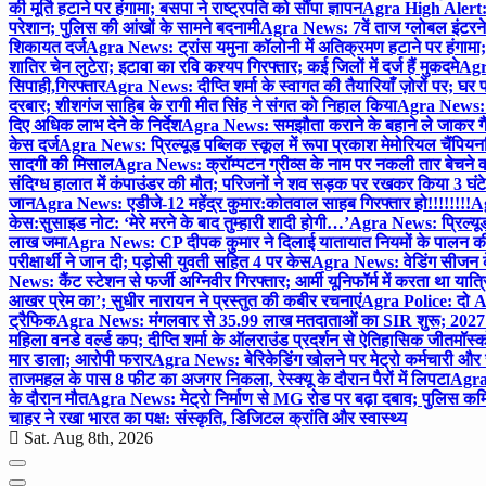
की मूर्ति हटाने पर हंगामा; बसपा ने राष्ट्रपति को सौंपा ज्ञापन
Agra High Alert: द
परेशान; पुलिस की आंखों के सामने बदनामी
Agra News: 7वें ताज ग्लोबल इंटरन
शिकायत दर्ज
Agra News: ट्रांस यमुना कॉलोनी में अतिक्रमण हटाने पर हंगामा;
शातिर चेन लुटेरा; इटावा का रवि कश्यप गिरफ्तार; कई जिलों में दर्ज हैं मुकदमे
Agra
सिपाही,गिरफ्तार
Agra News: दीप्ति शर्मा के स्वागत की तैयारियाँ ज़ोरों पर; घ
दरबार; शीशगंज साहिब के रागी मीत सिंह ने संगत को निहाल किया
Agra News: च
दिए अधिक लाभ देने के निर्देश
Agra News: समझौता कराने के बहाने ले जाकर गैंगरेप
केस दर्ज
Agra News: प्रिल्यूड पब्लिक स्कूल में रूपा प्रकाश मेमोरियल चैंपियनशि
सादगी की मिसाल
Agra News: क्रॉम्पटन ग्रीव्स के नाम पर नकली तार बेचने व
संदिग्ध हालात में कंपाउंडर की मौत; परिजनों ने शव सड़क पर रखकर किया 3 घंटे
जान
Agra News: एडीजे-12 महेंद्र कुमार:कोतवाल साहब गिरफ्तार हो!!!!!!!!
Ag
केस:सुसाइड नोट: ‘मेरे मरने के बाद तुम्हारी शादी होगी…’
Agra News: प्रिल्यूड
लाख जमा
Agra News: CP दीपक कुमार ने दिलाई यातायात नियमों के पालन 
परीक्षार्थी ने जान दी; पड़ोसी युवती सहित 4 पर केस
Agra News: वेडिंग सीजन के 
News: कैंट स्टेशन से फर्जी अग्निवीर गिरफ्तार; आर्मी यूनिफॉर्म में करता था यात्र
आखर प्रेम का’; सुधीर नारायन ने प्रस्तुत की कबीर रचनाएं
Agra Police: दो AC
ट्रैफिक
Agra News: मंगलवार से 35.99 लाख मतदाताओं का SIR शुरू; 2027 
महिला वनडे वर्ल्ड कप; दीप्ति शर्मा के ऑलराउंड प्रदर्शन से ऐतिहासिक जीत
मॉस्क
मार डाला; आरोपी फरार
Agra News: बेरिकेडिंग खोलने पर मेट्रो कर्मचारी और 
ताजमहल के पास 8 फीट का अजगर निकला, रेस्क्यू के दौरान पैरों में लिपटा
Agra 
के दौरान मौत
Agra News: मेट्रो निर्माण से MG रोड पर बढ़ा दबाव; पुलिस कमि
चाहर ने रखा भारत का पक्ष: संस्कृति, डिजिटल क्रांति और स्वास्थ्य
Sat. Aug 8th, 2026