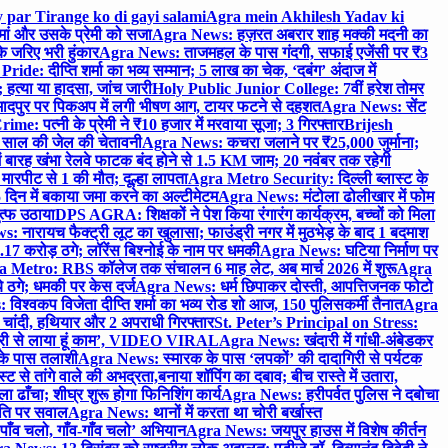
 par Tirange ko di gayi salami
Agra mein Akhilesh Yadav ki
मां और उसके प्रेमी को सजा
Agra News: हज़रत अबरार शाह मक्की मदनी का
 जरिए भरी हुंकार
Agra News: ताजमहल के पास गंदगी, सफाई एजेंसी पर ₹3
ride: दीप्ति शर्मा का भव्य सम्मान; 5 लाख का चेक, ‘दबंग’ अंदाज में
हत्या या हादसा, जांच जारी
Holy Public Junior College: 7वीं हरेश तोमर
दपुर पर पिकअप में लगी भीषण आग, टायर फटने से दहशत
Agra News: सेंट
me: पत्नी के प्रेमी ने ₹10 हजार में मरवाया सूजा; 3 गिरफ्तार
Brijesh
 साल की जेल की चेतावनी
Agra News: कचरा जलाने पर ₹25,000 जुर्माना;
 बारह खंभा रेलवे फाटक बंद होने से 1.5 KM जाम; 20 नवंबर तक रहेगी
मारपीट से 1 की मौत; दूल्हा लापता
Agra Metro Security: दिल्ली ब्लास्ट के
 दिन में बकाया जमा करने का अल्टीमेटम
Agra News: मंटोला ढोलीखार में फोम
ुत्फ उठाया
DPS AGRA: शिक्षकों ने पेश किया रंगारंग कार्यक्रम, बच्चों को मिला
 नारायच फैक्ट्री लूट का खुलासा; फाउंड्री नगर में मुठभेड़ के बाद 1 बदमाश
 करोड़ ठगे; लॉरेंस बिश्नोई के नाम पर धमकी
Agra News: घटिया निर्माण पर
 Metro: RBS कॉलेज तक संचालन 6 माह लेट, अब मार्च 2026 में शुरू
Agra
 ठगे; धमकी पर केस दर्ज
Agra News: धर्म छिपाकर दोस्ती, आपत्तिजनक फोटो
िश्वकप विजेता दीप्ति शर्मा का भव्य रोड शो आज, 150 पुलिसकर्मी तैनात
Agra
चांदी, हथियार और 2 अपराधी गिरफ्तार
St. Peter’s Principal on Stress:
ंत्री से लाया हूं काम’, VIDEO VIRAL
Agra News: खंदारी में गांधी-अंबेडकर
 के पास तलाशी
Agra News: स्मारक के पास ‘लपकों’ की दादागिरी से पर्यटक
े तांगे वाले की अभद्रता,बनाया शॉपिंग का दबाव; बीच रास्ते में उतारा,
 ढाँचा; शीघ्र शुरू होगा फिनिशिंग कार्य
Agra News: हरीपर्वत पुलिस ने दबोचा
थिति पर सवाल
Agra News: थानों में करता था चोरी बर्खास्त
ाँव चलो, गाँव-गाँव चलो’ अभियान
Agra News: जयपुर हाउस में विशेष कीर्तन