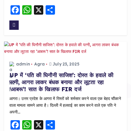
F
W
X
S
a
h
h
c
a
a
e
ts
re
b
A
o
p
o
p
admin
Agra
July 23, 2025
k
UP में ‘पति की घिनौनी साजिश’: दोस्त के हवाले की
पत्नी, आगरा लाकर बंधक बनाया और लूटता रहा
‘आबरू’! सात के खिलाफ FIR दर्ज
आगरा। उत्तर प्रदेश के आगरा में रिश्तों को शर्मसार करने वाला एक बेहद चौंकाने
वाला मामला सामने आया है। दिल्ली में हलवाई का काम करने वाले एक पति ने
अपनी…
F
W
X
S