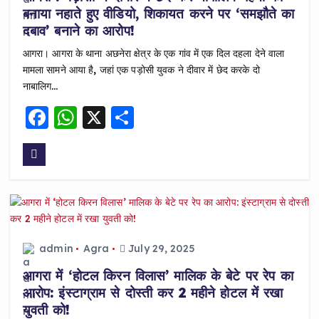
बनाया नहाते हुए वीडियो, शिकायत करने पर ‘समझौते का
दबाव’ बनाने का आरोप!
आगरा। आगरा के थाना अछनेरा क्षेत्र के एक गांव में एक दिल दहला देने वाला
मामला सामने आया है, जहां एक पड़ोसी युवक ने दीवार में छेद करके दो
नाबालिग…
F
W
X
S
a
h
h
c
a
a
e
ts
re
b
A
o
p
o
p
admin
Agra
July 29, 2025
k
आगरा में ‘होटल किरन विलास’ मालिक के बेटे पर रेप का
आरोप: इंस्टाग्राम से दोस्ती कर 2 महीने होटल में रखा
युवती को!