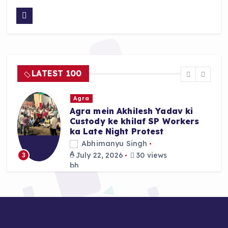
a
h
h
c
a
a
e
ts
re
b
A
o
p
LATEST 100
o
p
k
Agra
Agra mein Akhilesh Yadav ki
Custody ke khilaf SP Workers
ka Late Night Protest
Abhimanyu Singh
July 22, 2026
30 views
3