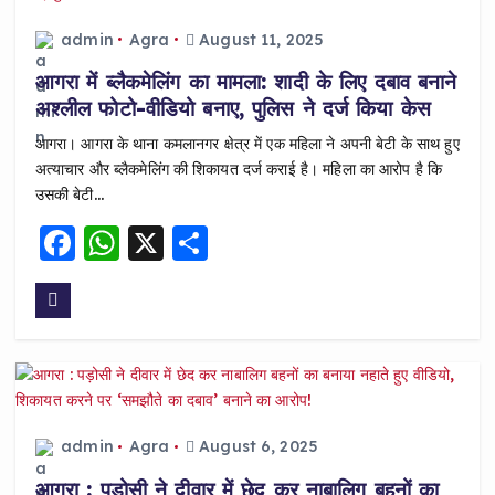
admin
Agra
August 11, 2025
आगरा में ब्लैकमेलिंग का मामला: शादी के लिए दबाव बनाने
अश्लील फोटो-वीडियो बनाए, पुलिस ने दर्ज किया केस
आगरा। आगरा के थाना कमलानगर क्षेत्र में एक महिला ने अपनी बेटी के साथ हुए
अत्याचार और ब्लैकमेलिंग की शिकायत दर्ज कराई है। महिला का आरोप है कि
उसकी बेटी…
F
W
X
S
a
h
h
c
a
a
e
ts
re
b
A
o
p
o
p
admin
Agra
August 6, 2025
k
आगरा : पड़ोसी ने दीवार में छेद कर नाबालिग बहनों का