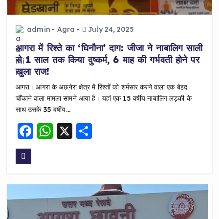
admin
Agra
July 24, 2025
आगरा में रिश्ते का ‘घिनौना’ दाग: जीजा ने नाबालिग साली
से 1 साल तक किया दुष्कर्म, 6 माह की गर्भवती होने पर
खुला राज!
आगरा। आगरा के अछनेरा क्षेत्र में रिश्तों को शर्मसार करने वाला एक बेहद
चौंकाने वाला मामला सामने आया है। यहां एक 15 वर्षीय नाबालिग लड़की के
साथ उसके 35 वर्षीय…
F
W
X
S
a
h
h
c
a
a
e
ts
re
b
A
o
p