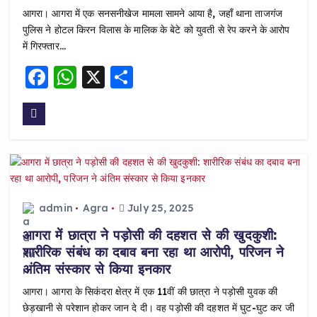
आगरा। आगरा में एक सनसनीखेज मामला सामने आया है, जहाँ थाना ताजगंज
पुलिस ने होटल किरन विलास के मालिक के बेटे को युवती से रेप करने के आरोप
में गिरफ्तार…
F
W
X
S
a
h
h
c
a
a
e
ts
re
b
A
o
p
o
p
admin
Agra
July 25, 2025
k
आगरा में छात्रा ने पड़ोसी की दहशत से की खुदकुशी:
शारीरिक संबंध का दबाव बना रहा था आरोपी, परिजन ने
अंतिम संस्कार से किया इनकार
आगरा। आगरा के सिकंदरा क्षेत्र में एक 11वीं की छात्रा ने पड़ोसी युवक की
छेड़खानी से परेशान होकर जान दे दी। वह पड़ोसी की दहशत में घुट-घुट कर जी