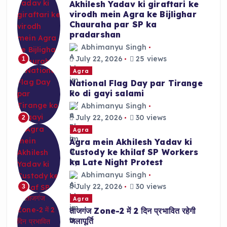
Akhilesh Yadav ki giraftari ke
virodh mein Agra ke Bijlighar
Chauraha par SP ka
pradarshan
Abhimanyu Singh
July 22, 2026
25 views
1
Agra
National Flag Day par Tirange
ko di gayi salami
Abhimanyu Singh
July 22, 2026
30 views
2
Agra
Agra mein Akhilesh Yadav ki
Custody ke khilaf SP Workers
ka Late Night Protest
Abhimanyu Singh
July 22, 2026
30 views
3
Agra
ताजगंज Zone-2 में 2 दिन प्रभावित रहेगी
जलापूर्ति