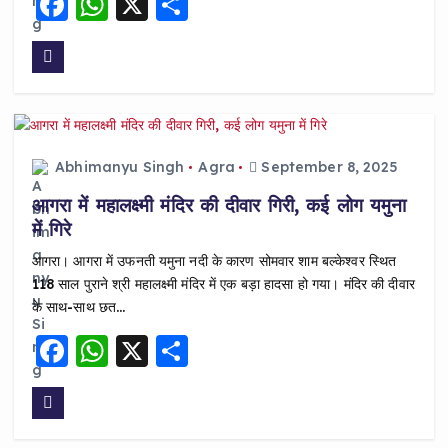
F
W
X
S
a
h
h
c
a
a
e
ts
re
b
A
o
p
Abhimanyu Singh
Agra
September 8, 2025
o
p
आगरा में महालक्ष्मी मंदिर की दीवार गिरी, कई लोग यमुना
k
में गिरे
आगरा। आगरा में उफनती यमुना नदी के कारण सोमवार शाम बल्केश्वर स्थित
118 साल पुराने श्री महालक्ष्मी मंदिर में एक बड़ा हादसा हो गया। मंदिर की दीवार
के साथ-साथ छत…
F
W
X
S
a
h
h
c
a
a
e
ts
re