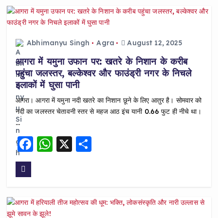
b
A
o
p
o
p
Abhimanyu Singh
Agra
August 12, 2025
k
आगरा में यमुना उफान पर: खतरे के निशान के करीब
पहुंचा जलस्तर, बल्केश्वर और फाउंड्री नगर के निचले
इलाकों में घुसा पानी
आगरा। आगरा में यमुना नदी खतरे का निशान छूने के लिए आतुर है। सोमवार को
नदी का जलस्तर चेतावनी स्तर से महज आठ इंच यानी 0.66 फुट ही नीचे था।
…
F
W
X
S
a
h
h
c
a
a
e
ts
re
b
A