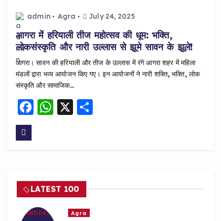
o
p
o
p
admin
Agra
July 24, 2025
k
आगरा में हरियाली तीज महोत्सव की धूम: भक्ति,
लोकसंस्कृति और नारी उल्लास से झूमे सावन के झूले!
आगरा। सावन की हरियाली और तीज के उल्लास में रंगे आगरा शहर में महिला
मंडलों द्वारा भव्य आयोजन किए गए। इन आयोजनों ने नारी शक्ति, भक्ति, लोक
संस्कृति और सामाजिक…
F
W
X
S
a
h
h
c
a
a
e
ts
re
b
A
o
p
LATEST 100
o
p
k
Agra