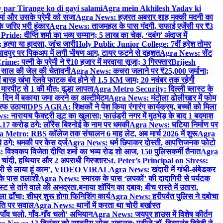
 par Tirange ko di gayi salami
Agra mein Akhilesh Yadav ki
मां और उसके प्रेमी को सजा
Agra News: हज़रत अबरार शाह मक्की मदनी का
 जरिए भरी हुंकार
Agra News: ताजमहल के पास गंदगी, सफाई एजेंसी पर ₹3
ride: दीप्ति शर्मा का भव्य सम्मान; 5 लाख का चेक, ‘दबंग’ अंदाज में
हत्या या हादसा, जांच जारी
Holy Public Junior College: 7वीं हरेश तोमर
दपुर पर पिकअप में लगी भीषण आग, टायर फटने से दहशत
Agra News: सेंट
me: पत्नी के प्रेमी ने ₹10 हजार में मरवाया सूजा; 3 गिरफ्तार
Brijesh
 साल की जेल की चेतावनी
Agra News: कचरा जलाने पर ₹25,000 जुर्माना;
 बारह खंभा रेलवे फाटक बंद होने से 1.5 KM जाम; 20 नवंबर तक रहेगी
मारपीट से 1 की मौत; दूल्हा लापता
Agra Metro Security: दिल्ली ब्लास्ट के
 दिन में बकाया जमा करने का अल्टीमेटम
Agra News: मंटोला ढोलीखार में फोम
ुत्फ उठाया
DPS AGRA: शिक्षकों ने पेश किया रंगारंग कार्यक्रम, बच्चों को मिला
 नारायच फैक्ट्री लूट का खुलासा; फाउंड्री नगर में मुठभेड़ के बाद 1 बदमाश
 करोड़ ठगे; लॉरेंस बिश्नोई के नाम पर धमकी
Agra News: घटिया निर्माण पर
 Metro: RBS कॉलेज तक संचालन 6 माह लेट, अब मार्च 2026 में शुरू
Agra
 ठगे; धमकी पर केस दर्ज
Agra News: धर्म छिपाकर दोस्ती, आपत्तिजनक फोटो
िश्वकप विजेता दीप्ति शर्मा का भव्य रोड शो आज, 150 पुलिसकर्मी तैनात
Agra
चांदी, हथियार और 2 अपराधी गिरफ्तार
St. Peter’s Principal on Stress:
ंत्री से लाया हूं काम’, VIDEO VIRAL
Agra News: खंदारी में गांधी-अंबेडकर
 के पास तलाशी
Agra News: स्मारक के पास ‘लपकों’ की दादागिरी से पर्यटक
े तांगे वाले की अभद्रता,बनाया शॉपिंग का दबाव; बीच रास्ते में उतारा,
 ढाँचा; शीघ्र शुरू होगा फिनिशिंग कार्य
Agra News: हरीपर्वत पुलिस ने दबोचा
थिति पर सवाल
Agra News: थानों में करता था चोरी बर्खास्त
ाँव चलो, गाँव-गाँव चलो’ अभियान
Agra News: जयपुर हाउस में विशेष कीर्तन