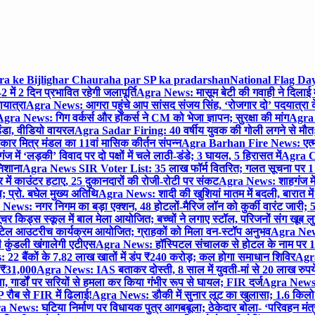
gra ke Bijlighar Chauraha par SP ka pradarshan
National Flag Day
में 2 दिन प्रभावित रहेगी जलापूर्ति
Agra News: मासूम बेटी की गवाही ने दिलाई 
यात्रा
Agra News: आगरा पहुंचे आप सांसद संजय सिंह, ‘रोजगार दो’ पदयात्रा के
gra News: गिग वर्कर्स और हॉकर्स ने CM को भेजा ज्ञापन; सुरक्षा की मांग
Agra P
ंडा, वीडियो वायरल
Agra Sadar Firing: 40 वर्षीय युवक की गोली लगने से मौत; 
 मित्र मंडल का 11वां मासिक कीर्तन संपन्न
Agra Barhan Fire News: एत्मा
में ‘लड़की’ विवाद पर दो पक्षों में चले लाठी-डंडे; 3 घायल, 5 हिरासत में
Agra Cri
निशाना
Agra News SIR Voter List: 35 लाख फॉर्म वितरित; गलत सूचना पर 1
ं काउंटर हटाए, 25 दुकानदारों की रोजी-रोटी पर संकट
Agra News: शाहगंज में
 प्रो. बघेल मुख्य अतिथि
Agra News: शादी की खुशियां मातम में बदली, बारात में 
News: नगर निगम का बड़ा एक्शन, 48 होटलों-मैरिज लॉन को कुर्की वारंट जारी; 5
र किड्स स्कूल में बाल मेला आयोजित; बच्चों ने लगाए स्टॉल, परिजनों संग खूब ल
टेल आउटरीच कार्यक्रम आयोजित; ग्राहकों को मिला वन-स्टॉप अनुभव
Agra News:
कुंडली खंगालेगी एटीएस
Agra News: हॉस्पिटल संचालक से होटल के नाम पर 1.17
22 बैंकों के 7.82 लाख खातों में डंप ₹240 करोड़; कल होगा समाधान शिविर
Agra
ो ₹31,000
Agra News: IAS बताकर दोस्ती, 8 साल में युवती-मां से 20 लाख रुपये
ा, गार्डों पर सरियों से हमला कर किया गंभीर रूप से घायल; FIR दर्ज
Agra News: व
 रौब से FIR में ढिलाई!
Agra News: डौकी में सुनार लूट का खुलासा; 1.6 किलो 
 News: घटिया निर्माण पर विधायक पुत्र आगबबूला; ठेकेदार बोला- ‘परिवहन म