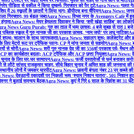
लते ट्रैक्टर पर चढ़ते समय पैर फिसला; युवक की पहिए के नीचे आने से मौत
Agra
 पीड़िता से वकील ने किया दुष्कर्म; गिरफ्तार को पैर टूटे
Agra News: गलत गेट
प में 26 स्कूलों के छात्रों ने लिया भाग; डीपीएस बना चैंपियन
Agra News: जनरल क
ाला गिरफ्तार; 99 बंडल जब्त
Agra News: विभव नगर के Avengers Café में हुक्
 हंगामा
Agra News: मेयर हेमलता दिवाकर ने किया ‘श्री खंडा साहिब’ का लोकार्
ra News Guru Purab: गुरु का ताल में भव्य उत्सव; 4 बजे सुबह से रात 1 ब
 पब्लिक स्कूल में गुरु नानक जी का प्रकाश उत्सव, ‘नाम जपो’ पर लघु नाटिका
Ag
की शपथ; चालान के साथ जागरूकता
Agra News: सहालग शुरू; कलेक्ट्रेट और हाई
लिए मेट्रो रूट पर ट्रैफिक प्लान; CP ने मांगा जनता से सहयोग
Agra News: बरौल
ियों से चोरी
Agra News: श्री गुरु नानक देव जी का 556वां प्रकाश पर्व; मैथन और सदर
P का कार्यक्षेत्र बदला; ACP ट्रैफिक और ACP छत्ता नियुक्त
Agra News: देव
चुनाव के लिए घर-घर सत्यापन
Agra News: फर्जी दस्तावेजों से फर्म बनाकर करोड़ो
ो से लौटे सांसद राजकुमार चाहर, सीधे बिहार चुनाव में अमित शाह की जनसभा की तैय
स्थानीय लोगों में जमकर मारपीट
Agra News: छावनी बंगला नंबर 23 पर कब्जे की 
News: देवउठनी एकादशी पर निकली भव्य ‘श्याम निशान यात्रा’, 501 निशान हु
श्नर ने बुलाई समन्वय बैठक
Agra News: कुएं में गिरे 6 साल के रिहांश का 31 घं