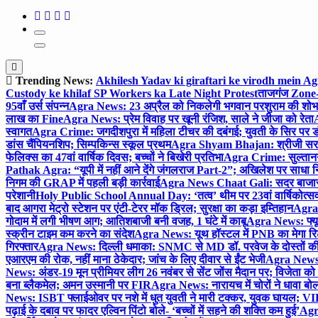
Trending News:
Akhilesh Yadav ki giraftari ke virodh mein A
Custody ke khilaf SP Workers ka Late Night Protest
ताजगंज Zone-2 
95वाँ उर्स संपन्न
Agra News: 23 अप्रैल को निकलेगी भगवान परशुराम की शोभा
लाख का Fine
Agra News: प्रेम विवाह पर खूनी रंजिश, साले ने जीजा को रेता
A
स्वागत
Agra Crime: जगदीशपुरा में महिला टीचर की दबंगई; युवती के सिर पर ड
डांस चैंपियनशिप; सिम्पकिन्स स्कूल प्रथम
Agra Shyam Bhajan: श्रीजी सरकार
फेलिक्स का 47वां वार्षिक दिवस; बच्चों ने बिखेरी प्रतिभा
Agra Crime: सुल्तानगंज 
Pathak Agra: “यूपी में नहीं आने देंगे जंगलराज Part-2”; अखिलेश पर साधा 
निगम की GRAP में पहली बड़ी कार्रवाई
Agra News Chaat Gali: सदर बाजार मे
परेशानी
Holy Public School Annual Day: ‘तत्व’ थीम पर 23वां वार्षिकोत्सव;
बाद आगरा मेट्रो स्टेशन पर एंटी-टेरर मॉक ड्रिल; सुरक्षा का कड़ा इम्तिहान
Agra 
गोदाम में लगी भीषण आग; आतिशबाजी बनी वजह, 1 घंटे में काबू
Agra News: फ्यूच
स्क्रीन टाइम कम करने का संदेश
Agra News: यूथ हॉस्टल में PNB का मेगा रि
गिरफ्तार
Agra News: दिल्ली धमाका: SNMC से MD डॉ. परवेज के दोस्तों की 
एआरएम की रोक, नहीं माना ठेकेदार; जांच के लिए दीवार से ईंट भेजी
Agra News: 
News: अंडर-19 मून प्रीमियर लीग 26 नवंबर से सेंट जोंस मैदान पर; विजेता क
बना ब्लैकमेल; अमन उस्मानी पर FIR
Agra News: नारायच में चोरों ने धावा बोल
News: ISBT फ्लाईओवर पर नशे में धुत युवती ने मारी टक्कर, युवक घायल; VIP
पढ़ाई के दबाव पर फादर एल्विन पिंटो बोले- ‘बच्चों में सहने की शक्ति कम हुई’
Agra