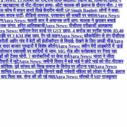
 News: 13 दिसंबर को राष्ट्रीय लोक अदालत; एडीजे डॉ. दिव्यानंद द्विवेदी ने
 खटखटाया तो पीट-पीटकर हत्या; ऑटो चालक की इलाज के दौरान मौत; 2 पर
ोच में सफर करते दिखे केंद्रीय मंत्री SP Singh Baghel; लोगों ने कहा-
का-शराब पार्टी; वीडियो वायरल, प्रशासन की सख्ती पर सवाल
Agra News:
पण
Agra News: चलती कार में अचानक लगी आग; चालक ने कूदकर बचाई
जे तक संगत, हरित आतिशबाजी
Agra News: पीसीएस परीक्षार्थी आत्महत्या
ra News: श्रीराम पेपर वर्ल्ड पर GST छापा, 4 करोड़ का स्टॉक गायब; 85.40
वे पर 3 KM लंबा जाम, रेंग रहे वाहन
Agra News: ब्लैकमेलिंग से तंग पीसीएस
ी अहीर गांव में बेटी की हेलीकॉप्टर से विदाई; देखने के लिए उमड़ी भीड़
Agra
 बाजार गुरुद्वारों में विशेष कीर्तन
Agra News: क्वीन मैरी लाइब्रेरी में ‘ढाई
ोत्थान एकादशी पर शादियों से जाम; MG रोड और फतेहाबाद पर रेंगता रहा
ं की टैक्स चोरी, 7 कारोबारियों पर केस दर्ज
Agra News: भारत ने जीता
ारी में जुटे
Agra News: जमीनी विवाद में बड़े भाई ने छोटे भाई को पीट-पीटकर
कोशिश; पूर्व सांसद को सिख समाज के विरोध पर लौटना पड़ा
Agra News:
ए शामिल
Agra News: हाईवे किनारे खड़ी गर्भवती महिला को लोडर ने रौंदा, इलाज
टे बाद मिला शव, सेना की ली गई मदद
Agra News: मॉस्को में MP राजकुमार