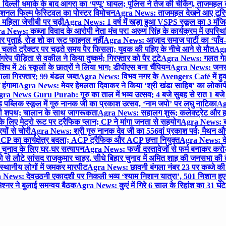
िल्ली धमाके के बाद आगरा का ‘पप्पू’ घायल; पुलिस ने तेज की चेकिंग, ताजमहल
ेशनल फिल्म फेस्टिवल का पोस्टर विमोचन
Agra News: ताजमहल देखने आए टूरिस्ट स
 महिला जेसीबी पर चढ़ी
Agra News: 1 वर्ष में खड़ा हुआ VSPS स्कूल का 3 मंजिला
 News: कब्जा विवाद के आरोपी नेता मंच पर! अरुण सिंह के कार्यक्रम में उपस्
र पर पुताई, रोड शो का रूट फाइनल नहीं
Agra News: आज़ाद समाज पार्टी का ‘पाँव-प
लते ट्रैक्टर पर चढ़ते समय पैर फिसला; युवक की पहिए के नीचे आने से मौत
Agra
 पीड़िता से वकील ने किया दुष्कर्म; गिरफ्तार को पैर टूटे
Agra News: गलत गेट
प में 26 स्कूलों के छात्रों ने लिया भाग; डीपीएस बना चैंपियन
Agra News: जनरल क
ाला गिरफ्तार; 99 बंडल जब्त
Agra News: विभव नगर के Avengers Café में हुक्
 हंगामा
Agra News: मेयर हेमलता दिवाकर ने किया ‘श्री खंडा साहिब’ का लोकार्
ra News Guru Purab: गुरु का ताल में भव्य उत्सव; 4 बजे सुबह से रात 1 ब
 पब्लिक स्कूल में गुरु नानक जी का प्रकाश उत्सव, ‘नाम जपो’ पर लघु नाटिका
Ag
की शपथ; चालान के साथ जागरूकता
Agra News: सहालग शुरू; कलेक्ट्रेट और हाई
लिए मेट्रो रूट पर ट्रैफिक प्लान; CP ने मांगा जनता से सहयोग
Agra News: बरौल
ियों से चोरी
Agra News: श्री गुरु नानक देव जी का 556वां प्रकाश पर्व; मैथन और सदर
P का कार्यक्षेत्र बदला; ACP ट्रैफिक और ACP छत्ता नियुक्त
Agra News: देव
चुनाव के लिए घर-घर सत्यापन
Agra News: फर्जी दस्तावेजों से फर्म बनाकर करोड़ो
ो से लौटे सांसद राजकुमार चाहर, सीधे बिहार चुनाव में अमित शाह की जनसभा की तैय
स्थानीय लोगों में जमकर मारपीट
Agra News: छावनी बंगला नंबर 23 पर कब्जे की 
News: देवउठनी एकादशी पर निकली भव्य ‘श्याम निशान यात्रा’, 501 निशान हु
श्नर ने बुलाई समन्वय बैठक
Agra News: कुएं में गिरे 6 साल के रिहांश का 31 घं