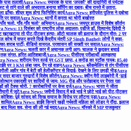
 के पास तलाशी
Agra News: स्मारक के पास ‘लपकों’ की दादागिरी से पर्यटक
े तांगे वाले की अभद्रता,बनाया शॉपिंग का दबाव; बीच रास्ते में उतारा,
 ढाँचा; शीघ्र शुरू होगा फिनिशिंग कार्य
Agra News: हरीपर्वत पुलिस ने दबोचा
थिति पर सवाल
Agra News: थानों में करता था चोरी बर्खास्त
ाँव चलो, गाँव-गाँव चलो’ अभियान
Agra News: जयपुर हाउस में विशेष कीर्तन
 News: 13 दिसंबर को राष्ट्रीय लोक अदालत; एडीजे डॉ. दिव्यानंद द्विवेदी ने
 खटखटाया तो पीट-पीटकर हत्या; ऑटो चालक की इलाज के दौरान मौत; 2 पर
ोच में सफर करते दिखे केंद्रीय मंत्री SP Singh Baghel; लोगों ने कहा-
का-शराब पार्टी; वीडियो वायरल, प्रशासन की सख्ती पर सवाल
Agra News:
पण
Agra News: चलती कार में अचानक लगी आग; चालक ने कूदकर बचाई
जे तक संगत, हरित आतिशबाजी
Agra News: पीसीएस परीक्षार्थी आत्महत्या
ra News: श्रीराम पेपर वर्ल्ड पर GST छापा, 4 करोड़ का स्टॉक गायब; 85.40
वे पर 3 KM लंबा जाम, रेंग रहे वाहन
Agra News: ब्लैकमेलिंग से तंग पीसीएस
ी अहीर गांव में बेटी की हेलीकॉप्टर से विदाई; देखने के लिए उमड़ी भीड़
Agra
 बाजार गुरुद्वारों में विशेष कीर्तन
Agra News: क्वीन मैरी लाइब्रेरी में ‘ढाई
ोत्थान एकादशी पर शादियों से जाम; MG रोड और फतेहाबाद पर रेंगता रहा
ं की टैक्स चोरी, 7 कारोबारियों पर केस दर्ज
Agra News: भारत ने जीता
ारी में जुटे
Agra News: जमीनी विवाद में बड़े भाई ने छोटे भाई को पीट-पीटकर
कोशिश; पूर्व सांसद को सिख समाज के विरोध पर लौटना पड़ा
Agra News:
ए शामिल
Agra News: हाईवे किनारे खड़ी गर्भवती महिला को लोडर ने रौंदा, इलाज
टे बाद मिला शव, सेना की ली गई मदद
Agra News: मॉस्को में MP राजकुमार