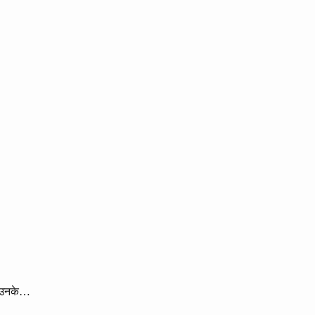
े उनके…