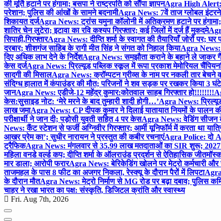
की मूर्ति हटाने पर हंगामा; बसपा ने राष्ट्रपति को सौंपा ज्ञापन
Agra High Alert: द
परेशान; पुलिस की आंखों के सामने बदनामी
Agra News: 7वें ताज ग्लोबल इंटरन
शिकायत दर्ज
Agra News: ट्रांस यमुना कॉलोनी में अतिक्रमण हटाने पर हंगामा;
शातिर चेन लुटेरा; इटावा का रवि कश्यप गिरफ्तार; कई जिलों में दर्ज हैं मुकदमे
Agra
सिपाही,गिरफ्तार
Agra News: दीप्ति शर्मा के स्वागत की तैयारियाँ ज़ोरों पर; घ
दरबार; शीशगंज साहिब के रागी मीत सिंह ने संगत को निहाल किया
Agra News: च
दिए अधिक लाभ देने के निर्देश
Agra News: समझौता कराने के बहाने ले जाकर गैंगरेप
केस दर्ज
Agra News: प्रिल्यूड पब्लिक स्कूल में रूपा प्रकाश मेमोरियल चैंपियनशि
सादगी की मिसाल
Agra News: क्रॉम्पटन ग्रीव्स के नाम पर नकली तार बेचने व
संदिग्ध हालात में कंपाउंडर की मौत; परिजनों ने शव सड़क पर रखकर किया 3 घंटे
जान
Agra News: एडीजे-12 महेंद्र कुमार:कोतवाल साहब गिरफ्तार हो!!!!!!!!
Ag
केस:सुसाइड नोट: ‘मेरे मरने के बाद तुम्हारी शादी होगी…’
Agra News: प्रिल्यूड
लाख जमा
Agra News: CP दीपक कुमार ने दिलाई यातायात नियमों के पालन 
परीक्षार्थी ने जान दी; पड़ोसी युवती सहित 4 पर केस
Agra News: वेडिंग सीजन के 
News: कैंट स्टेशन से फर्जी अग्निवीर गिरफ्तार; आर्मी यूनिफॉर्म में करता था यात्र
आखर प्रेम का’; सुधीर नारायन ने प्रस्तुत की कबीर रचनाएं
Agra Police: दो AC
ट्रैफिक
Agra News: मंगलवार से 35.99 लाख मतदाताओं का SIR शुरू; 2027 
महिला वनडे वर्ल्ड कप; दीप्ति शर्मा के ऑलराउंड प्रदर्शन से ऐतिहासिक जीत
मॉस्क
मार डाला; आरोपी फरार
Agra News: बेरिकेडिंग खोलने पर मेट्रो कर्मचारी और 
ताजमहल के पास 8 फीट का अजगर निकला, रेस्क्यू के दौरान पैरों में लिपटा
Agra 
के दौरान मौत
Agra News: मेट्रो निर्माण से MG रोड पर बढ़ा दबाव; पुलिस कमि
चाहर ने रखा भारत का पक्ष: संस्कृति, डिजिटल क्रांति और स्वास्थ्य
Fri. Aug 7th, 2026