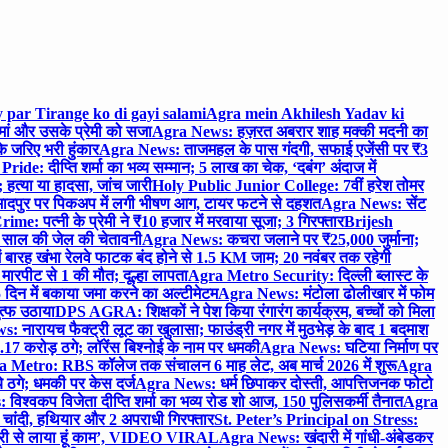
 par Tirange ko di gayi salami
Agra mein Akhilesh Yadav ki
मां और उसके प्रेमी को सजा
Agra News: हज़रत अबरार शाह मक्की मदनी का
 जरिए भरी हुंकार
Agra News: ताजमहल के पास गंदगी, सफाई एजेंसी पर ₹3
ride: दीप्ति शर्मा का भव्य सम्मान; 5 लाख का चेक, ‘दबंग’ अंदाज में
हत्या या हादसा, जांच जारी
Holy Public Junior College: 7वीं हरेश तोमर
दपुर पर पिकअप में लगी भीषण आग, टायर फटने से दहशत
Agra News: सेंट
me: पत्नी के प्रेमी ने ₹10 हजार में मरवाया सूजा; 3 गिरफ्तार
Brijesh
 साल की जेल की चेतावनी
Agra News: कचरा जलाने पर ₹25,000 जुर्माना;
 बारह खंभा रेलवे फाटक बंद होने से 1.5 KM जाम; 20 नवंबर तक रहेगी
मारपीट से 1 की मौत; दूल्हा लापता
Agra Metro Security: दिल्ली ब्लास्ट के
 दिन में बकाया जमा करने का अल्टीमेटम
Agra News: मंटोला ढोलीखार में फोम
ुत्फ उठाया
DPS AGRA: शिक्षकों ने पेश किया रंगारंग कार्यक्रम, बच्चों को मिला
 नारायच फैक्ट्री लूट का खुलासा; फाउंड्री नगर में मुठभेड़ के बाद 1 बदमाश
 करोड़ ठगे; लॉरेंस बिश्नोई के नाम पर धमकी
Agra News: घटिया निर्माण पर
 Metro: RBS कॉलेज तक संचालन 6 माह लेट, अब मार्च 2026 में शुरू
Agra
 ठगे; धमकी पर केस दर्ज
Agra News: धर्म छिपाकर दोस्ती, आपत्तिजनक फोटो
िश्वकप विजेता दीप्ति शर्मा का भव्य रोड शो आज, 150 पुलिसकर्मी तैनात
Agra
चांदी, हथियार और 2 अपराधी गिरफ्तार
St. Peter’s Principal on Stress:
ंत्री से लाया हूं काम’, VIDEO VIRAL
Agra News: खंदारी में गांधी-अंबेडकर