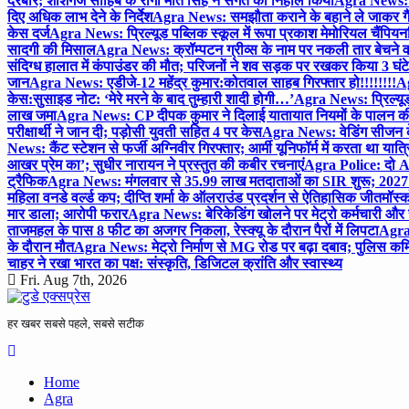
दरबार; शीशगंज साहिब के रागी मीत सिंह ने संगत को निहाल किया
Agra News: च
दिए अधिक लाभ देने के निर्देश
Agra News: समझौता कराने के बहाने ले जाकर गैंगरेप
केस दर्ज
Agra News: प्रिल्यूड पब्लिक स्कूल में रूपा प्रकाश मेमोरियल चैंपियनशि
सादगी की मिसाल
Agra News: क्रॉम्पटन ग्रीव्स के नाम पर नकली तार बेचने व
संदिग्ध हालात में कंपाउंडर की मौत; परिजनों ने शव सड़क पर रखकर किया 3 घंटे
जान
Agra News: एडीजे-12 महेंद्र कुमार:कोतवाल साहब गिरफ्तार हो!!!!!!!!
Ag
केस:सुसाइड नोट: ‘मेरे मरने के बाद तुम्हारी शादी होगी…’
Agra News: प्रिल्यूड
लाख जमा
Agra News: CP दीपक कुमार ने दिलाई यातायात नियमों के पालन 
परीक्षार्थी ने जान दी; पड़ोसी युवती सहित 4 पर केस
Agra News: वेडिंग सीजन के 
News: कैंट स्टेशन से फर्जी अग्निवीर गिरफ्तार; आर्मी यूनिफॉर्म में करता था यात्र
आखर प्रेम का’; सुधीर नारायन ने प्रस्तुत की कबीर रचनाएं
Agra Police: दो AC
ट्रैफिक
Agra News: मंगलवार से 35.99 लाख मतदाताओं का SIR शुरू; 2027 
महिला वनडे वर्ल्ड कप; दीप्ति शर्मा के ऑलराउंड प्रदर्शन से ऐतिहासिक जीत
मॉस्क
मार डाला; आरोपी फरार
Agra News: बेरिकेडिंग खोलने पर मेट्रो कर्मचारी और 
ताजमहल के पास 8 फीट का अजगर निकला, रेस्क्यू के दौरान पैरों में लिपटा
Agra 
के दौरान मौत
Agra News: मेट्रो निर्माण से MG रोड पर बढ़ा दबाव; पुलिस कमि
चाहर ने रखा भारत का पक्ष: संस्कृति, डिजिटल क्रांति और स्वास्थ्य
Fri. Aug 7th, 2026
हर खबर सबसे पहले, सबसे सटीक
Home
Agra