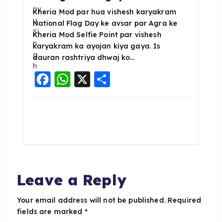
Kheria Mod par hua vishesh karyakram
National Flag Day ke avsar par Agra ke
Kheria Mod Selfie Point par vishesh
karyakram ka ayojan kiya gaya. Is
dauran rashtriya dhwaj ko…
F
W
X
S
a
h
h
c
a
a
e
ts
re
b
A
o
p
o
p
Leave a Reply
k
Your email address will not be published.
Required
fields are marked
*