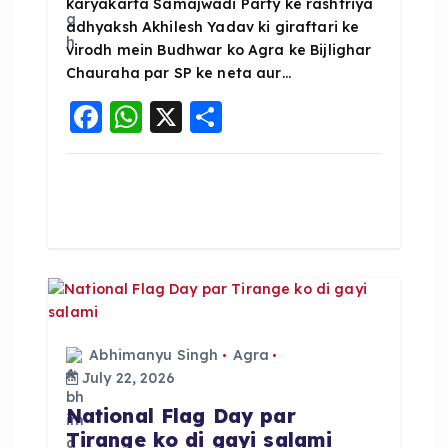
karyakarta Samajwadi Party ke rashtriya
adhyaksh Akhilesh Yadav ki giraftari ke
n
virodh mein Budhwar ko Agra ke Bijlighar
Chauraha par SP ke neta aur…
F
W
X
S
a
h
h
c
a
a
e
ts
re
b
A
o
p
o
p
k
Abhimanyu Singh
Agra
July 22, 2026
National Flag Day par
Tirange ko di gayi salami