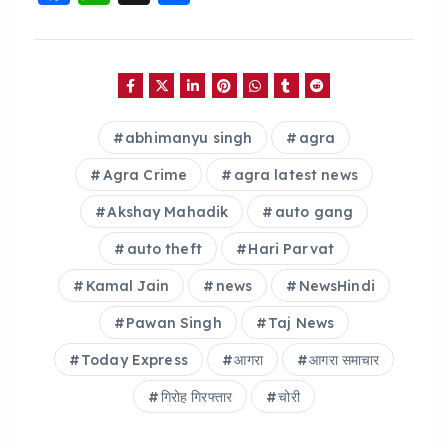
a
h
h
c
a
a
e
ts
re
b
A
abhimanyu singh
agra
o
p
o
p
Agra Crime
agra latest news
k
Akshay Mahadik
auto gang
auto theft
Hari Parvat
Kamal Jain
news
NewsHindi
Pawan Singh
Taj News
Today Express
आगरा
आगरा समाचार
गिरोह गिरफ्तार
चोरी