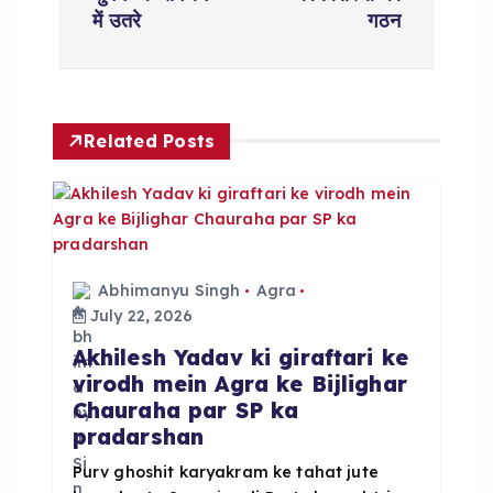
t
में उतरे
गठन
n
a
Related Posts
v
i
g
Abhimanyu Singh
Agra
a
July 22, 2026
Akhilesh Yadav ki giraftari ke
t
virodh mein Agra ke Bijlighar
Chauraha par SP ka
i
pradarshan
o
Purv ghoshit karyakram ke tahat jute