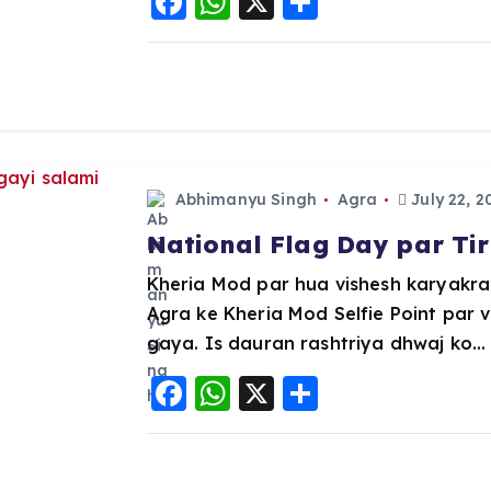
F
W
X
S
a
h
h
c
a
a
e
ts
re
b
A
o
p
Abhimanyu Singh
Agra
July 22, 2
o
p
k
National Flag Day par Tir
Kheria Mod par hua vishesh karyakra
Agra ke Kheria Mod Selfie Point par 
gaya. Is dauran rashtriya dhwaj ko…
F
W
X
S
a
h
h
c
a
a