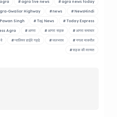
agra
agra live news
agra news today
gra-Gwalior Highway
news
NewsHindi
Pawan Singh
Taj News
Today Express
ess Agra
आगरा
आगरा सड़क
आगरा समाचार
वे
ग्वालियर हाईवे गड्ढे
जलभराव
नगला माकरौल
सड़क की मरम्मत