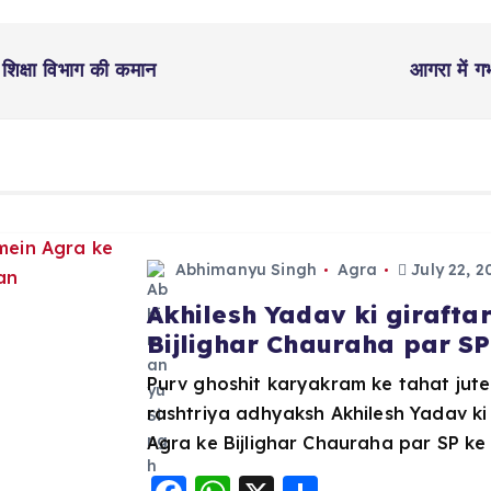
 शिक्षा विभाग की कमान
आगरा में ग
Abhimanyu Singh
Agra
July 22, 2
Akhilesh Yadav ki girafta
Bijlighar Chauraha par S
Purv ghoshit karyakram ke tahat jut
rashtriya adhyaksh Akhilesh Yadav ki
Agra ke Bijlighar Chauraha par SP ke