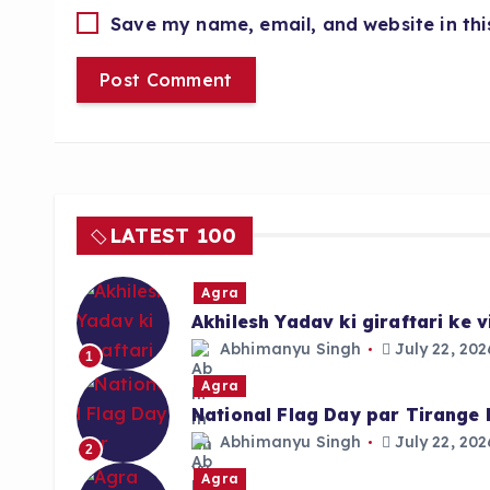
Save my name, email, and website in thi
LATEST 100
Agra
Akhilesh Yadav ki giraftari ke
Abhimanyu Singh
July 22, 202
1
Agra
National Flag Day par Tirange 
Abhimanyu Singh
July 22, 202
2
Agra