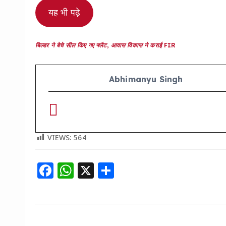
यह भी पढ़े
बिल्डर ने बेचे सील किए गए फ्लैट, आवास विकास ने कराई FIR
Abhimanyu Singh
VIEWS:
564
F
W
X
S
a
h
h
c
a
a
e
ts
re