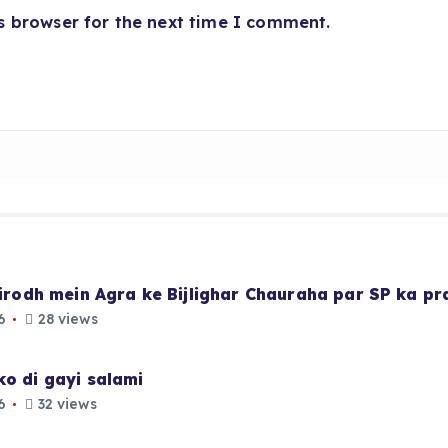
s browser for the next time I comment.
 virodh mein Agra ke Bijlighar Chauraha par SP ka p
6
28 views
ko di gayi salami
6
32 views