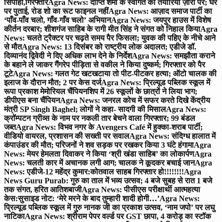
सिपाही,गिरफ्तार
Agra News: दीप्ति शर्मा के स्वागत की तैयारियाँ ज़ोरों पर; घर
पर पुताई, रोड शो का रूट फाइनल नहीं
Agra News: आज़ाद समाज पार्टी का
‘पाँव-पाँव चलो, गाँव-गाँव चलो’ अभियान
Agra News: जयपुर हाउस में विशेष
कीर्तन दरबार; शीशगंज साहिब के रागी मीत सिंह ने संगत को निहाल किया
Agra
News: चलते ट्रैक्टर पर चढ़ते समय पैर फिसला; युवक की पहिए के नीचे आने
से मौत
Agra News: 13 दिसंबर को राष्ट्रीय लोक अदालत; एडीजे डॉ.
दिव्यानंद द्विवेदी ने दिए अधिक लाभ देने के निर्देश
Agra News: समझौता कराने
के बहाने ले जाकर गैंगरेप पीड़िता से वकील ने किया दुष्कर्म; गिरफ्तार को पैर
टूटे
Agra News: गलत गेट खटखटाया तो पीट-पीटकर हत्या; ऑटो चालक की
इलाज के दौरान मौत; 2 पर केस दर्ज
Agra News: प्रिल्यूड पब्लिक स्कूल में
रूपा प्रकाश मेमोरियल चैंपियनशिप में 26 स्कूलों के छात्रों ने लिया भाग;
डीपीएस बना चैंपियन
Agra News: जनरल कोच में सफर करते दिखे केंद्रीय
मंत्री SP Singh Baghel; लोगों ने कहा- सादगी की मिसाल
Agra News:
क्रॉम्पटन ग्रीव्स के नाम पर नकली तार बेचने वाला गिरफ्तार; 99 बंडल
जब्त
Agra News: विभव नगर के Avengers Café में हुक्का-शराब पार्टी;
वीडियो वायरल, प्रशासन की सख्ती पर सवाल
Agra News: संदिग्ध हालात में
कंपाउंडर की मौत; परिजनों ने शव सड़क पर रखकर किया 3 घंटे हंगामा
Agra
News: मेयर हेमलता दिवाकर ने किया ‘श्री खंडा साहिब’ का लोकार्पण
Agra
News: चलती कार में अचानक लगी आग; चालक ने कूदकर बचाई जान
Agra
News: एडीजे-12 महेंद्र कुमार:कोतवाल साहब गिरफ्तार हो!!!!!!!!
Agra
News Guru Purab: गुरु का ताल में भव्य उत्सव; 4 बजे सुबह से रात 1 बजे
तक संगत, हरित आतिशबाजी
Agra News: पीसीएस परीक्षार्थी आत्महत्या
केस:सुसाइड नोट: ‘मेरे मरने के बाद तुम्हारी शादी होगी…’
Agra News:
प्रिल्यूड पब्लिक स्कूल में गुरु नानक जी का प्रकाश उत्सव, ‘नाम जपो’ पर लघु
नाटिका
Agra News: श्रीराम पेपर वर्ल्ड पर GST छापा, 4 करोड़ का स्टॉक