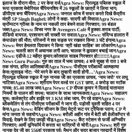
इलाज के दौरान मौत; 2 पर केस दर्ज
Agra News: प्रिल्यूड पब्लिक स्कूल में
रूपा प्रकाश मेमोरियल चैंपियनशिप में 26 स्कूलों के छात्रों ने लिया भाग;
डीपीएस बना चैंपियन
Agra News: जनरल कोच में सफर करते दिखे केंद्रीय
मंत्री SP Singh Baghel; लोगों ने कहा- सादगी की मिसाल
Agra News:
क्रॉम्पटन ग्रीव्स के नाम पर नकली तार बेचने वाला गिरफ्तार; 99 बंडल
जब्त
Agra News: विभव नगर के Avengers Café में हुक्का-शराब पार्टी;
वीडियो वायरल, प्रशासन की सख्ती पर सवाल
Agra News: संदिग्ध हालात में
कंपाउंडर की मौत; परिजनों ने शव सड़क पर रखकर किया 3 घंटे हंगामा
Agra
News: मेयर हेमलता दिवाकर ने किया ‘श्री खंडा साहिब’ का लोकार्पण
Agra
News: चलती कार में अचानक लगी आग; चालक ने कूदकर बचाई जान
Agra
News: एडीजे-12 महेंद्र कुमार:कोतवाल साहब गिरफ्तार हो!!!!!!!!
Agra
News Guru Purab: गुरु का ताल में भव्य उत्सव; 4 बजे सुबह से रात 1 बजे
तक संगत, हरित आतिशबाजी
Agra News: पीसीएस परीक्षार्थी आत्महत्या
केस:सुसाइड नोट: ‘मेरे मरने के बाद तुम्हारी शादी होगी…’
Agra News:
प्रिल्यूड पब्लिक स्कूल में गुरु नानक जी का प्रकाश उत्सव, ‘नाम जपो’ पर लघु
नाटिका
Agra News: श्रीराम पेपर वर्ल्ड पर GST छापा, 4 करोड़ का स्टॉक
गायब; 85.40 लाख जमा
Agra News: CP दीपक कुमार ने दिलाई यातायात
नियमों के पालन की शपथ; चालान के साथ जागरूकता
Agra News: सहालग
शुरू; कलेक्ट्रेट और हाईवे पर 3 KM लंबा जाम, रेंग रहे वाहन
Agra News:
ब्लैकमेलिंग से तंग पीसीएस परीक्षार्थी ने जान दी; पड़ोसी युवती सहित 4 पर
केस
Agra News: वेडिंग सीजन के लिए मेट्रो रूट पर ट्रैफिक प्लान; CP ने
मांगा जनता से सहयोग
Agra News: बरौली अहीर गांव में बेटी की हेलीकॉप्टर से
विदाई; देखने के लिए उमड़ी भीड़
Agra News: कैंट स्टेशन से फर्जी अग्निवीर
गिरफ्तार; आर्मी यूनिफॉर्म में करता था यात्रियों से चोरी
Agra News: श्री गुरु
नानक देव जी का 556वां प्रकाश पर्व; मैथन और सदर बाजार गुरुद्वारों में विशेष