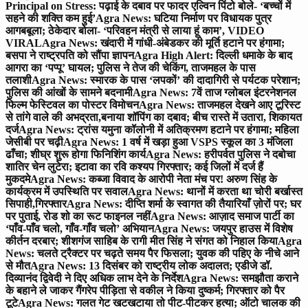
Principal on Stress: पढ़ाई के दबाव पर फादर एल्विन पिंटो बोले- ‘बच्चों में
सहने की शक्ति कम हुई’
Agra News: घटिया निर्माण पर विधायक पुत्र
आगबबूला; ठेकेदार बोला- ‘परिवहन मंत्री से लाया हूं काम’, VIDEO
VIRAL
Agra News: खंदारी में गांधी-अंबेडकर की मूर्ति हटाने पर हंगामा;
बसपा ने राष्ट्रपति को सौंपा ज्ञापन
Agra High Alert: दिल्ली धमाके के बाद
आगरा का ‘पप्पू’ घायल; पुलिस ने तेज की चेकिंग, ताजमहल के पास
तलाशी
Agra News: स्मारक के पास ‘लपकों’ की दादागिरी से पर्यटक परेशान;
पुलिस की आंखों के सामने बदनामी
Agra News: 7वें ताज ग्लोबल इंटरनेशनल
फिल्म फेस्टिवल का पोस्टर विमोचन
Agra News: ताजमहल देखने आए टूरिस्ट
से तांगे वाले की अभद्रता,बनाया शॉपिंग का दबाव; बीच रास्ते में उतारा, शिकायत
दर्ज
Agra News: ट्रांस यमुना कॉलोनी में अतिक्रमण हटाने पर हंगामा; महिला
जेसीबी पर चढ़ी
Agra News: 1 वर्ष में खड़ा हुआ VSPS स्कूल का 3 मंजिला
ढाँचा; शीघ्र शुरू होगा फिनिशिंग कार्य
Agra News: हरीपर्वत पुलिस ने दबोचा
शातिर चेन लुटेरा; इटावा का रवि कश्यप गिरफ्तार; कई जिलों में दर्ज हैं
मुकदमे
Agra News: कब्जा विवाद के आरोपी नेता मंच पर! अरुण सिंह के
कार्यक्रम में उपस्थिति पर सवाल
Agra News: थानों में करता था चोरी बर्खास्त
सिपाही,गिरफ्तार
Agra News: दीप्ति शर्मा के स्वागत की तैयारियाँ ज़ोरों पर; घर
पर पुताई, रोड शो का रूट फाइनल नहीं
Agra News: आज़ाद समाज पार्टी का
‘पाँव-पाँव चलो, गाँव-गाँव चलो’ अभियान
Agra News: जयपुर हाउस में विशेष
कीर्तन दरबार; शीशगंज साहिब के रागी मीत सिंह ने संगत को निहाल किया
Agra
News: चलते ट्रैक्टर पर चढ़ते समय पैर फिसला; युवक की पहिए के नीचे आने
से मौत
Agra News: 13 दिसंबर को राष्ट्रीय लोक अदालत; एडीजे डॉ.
दिव्यानंद द्विवेदी ने दिए अधिक लाभ देने के निर्देश
Agra News: समझौता कराने
के बहाने ले जाकर गैंगरेप पीड़िता से वकील ने किया दुष्कर्म; गिरफ्तार को पैर
टूटे
Agra News: गलत गेट खटखटाया तो पीट-पीटकर हत्या; ऑटो चालक की