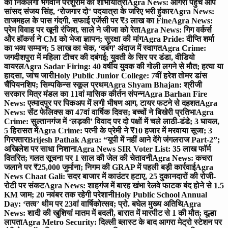
को निकलेगी भगवान परशुराम की शोभायात्रा
Agra News: आगरा पहुंचे आप
सांसद संजय सिंह, ‘रोजगार दो’ पदयात्रा के जरिए भरी हुंकार
Agra News:
ताजमहल के पास गंदगी, सफाई एजेंसी पर ₹3 लाख का Fine
Agra News:
प्रेम विवाह पर खूनी रंजिश, साले ने जीजा को रेता
Agra News: गिग वर्कर्स
और हॉकर्स ने CM को भेजा ज्ञापन; सुरक्षा की मांग
Agra Pride: दीप्ति शर्मा
का भव्य सम्मान; 5 लाख का चेक, ‘दबंग’ अंदाज में स्वागत
Agra Crime:
जगदीशपुरा में महिला टीचर की दबंगई; युवती के सिर पर डंडा, वीडियो
वायरल
Agra Sadar Firing: 40 वर्षीय युवक की गोली लगने से मौत; हत्या या
हादसा, जांच जारी
Holy Public Junior College: 7वीं हरेश तोमर डांस
चैंपियनशिप; सिम्पकिन्स स्कूल प्रथम
Agra Shyam Bhajan: श्रीजी
सरकार मित्र मंडल का 11वां मासिक कीर्तन संपन्न
Agra Barhan Fire
News: एत्मादपुर पर पिकअप में लगी भीषण आग, टायर फटने से दहशत
Agra
News: सेंट फेलिक्स का 47वां वार्षिक दिवस; बच्चों ने बिखेरी प्रतिभा
Agra
Crime: सुल्तानगंज में ‘लड़की’ विवाद पर दो पक्षों में चले लाठी-डंडे; 3 घायल,
5 हिरासत में
Agra Crime: पत्नी के प्रेमी ने ₹10 हजार में मरवाया सूजा; 3
गिरफ्तार
Brijesh Pathak Agra: “यूपी में नहीं आने देंगे जंगलराज Part-2”;
अखिलेश पर साधा निशाना
Agra News SIR Voter List: 35 लाख फॉर्म
वितरित; गलत सूचना पर 1 साल की जेल की चेतावनी
Agra News: कचरा
जलाने पर ₹25,000 जुर्माना; निगम की GRAP में पहली बड़ी कार्रवाई
Agra
News Chaat Gali: सदर बाजार में काउंटर हटाए, 25 दुकानदारों की रोजी-
रोटी पर संकट
Agra News: शाहगंज में बारह खंभा रेलवे फाटक बंद होने से 1.5
KM जाम; 20 नवंबर तक रहेगी परेशानी
Holy Public School Annual
Day: ‘तत्व’ थीम पर 23वां वार्षिकोत्सव; प्रो. बघेल मुख्य अतिथि
Agra
News: शादी की खुशियां मातम में बदली, बारात में मारपीट से 1 की मौत; दूल्हा
लापता
Agra Metro Security: दिल्ली ब्लास्ट के बाद आगरा मेट्रो स्टेशन पर