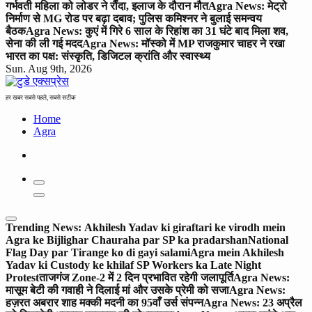
गर्भवती महिला को लोडर ने रौंदा, इलाज के दौरान मौत
Agra News: मेट्रो
निर्माण से MG रोड पर बढ़ा दबाव; पुलिस कमिश्नर ने बुलाई समन्वय
बैठक
Agra News: कुएं में गिरे 6 साल के रिहांश का 31 घंटे बाद मिला शव,
सेना की ली गई मदद
Agra News: मॉस्को में MP राजकुमार चाहर ने रखा
भारत का पक्ष: संस्कृति, डिजिटल क्रांति और स्वास्थ्य
Sun. Aug 9th, 2026
हर खबर सबसे पहले, सबसे सटीक
Home
Agra
Trending News:
Akhilesh Yadav ki giraftari ke virodh mein
Agra ke Bijlighar Chauraha par SP ka pradarshan
National
Flag Day par Tirange ko di gayi salami
Agra mein Akhilesh
Yadav ki Custody ke khilaf SP Workers ka Late Night
Protest
ताजगंज Zone-2 में 2 दिन प्रभावित रहेगी जलापूर्ति
Agra News:
मासूम बेटी की गवाही ने दिलाई मां और उसके प्रेमी को सजा
Agra News:
हज़रत अबरार शाह मक्की मदनी का 95वाँ उर्स संपन्न
Agra News: 23 अप्रैल