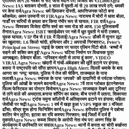
प्रीमियर लीग 26 नवंबर से सेंट जोंस मैदान पर; विजेता को ₹31,000
Agra
News: IAS बताकर दोस्ती, 8 साल में युवती-मां से 20 लाख रुपये ठगे; धमकी
पर केस दर्ज
Agra News: धर्म छिपाकर दोस्ती, आपत्तिजनक फोटो बना
ब्लैकमेल; अमन उस्मानी पर FIR
Agra News: नारायच में चोरों ने धावा बोला,
गार्डों पर सरियों से हमला कर किया गंभीर रूप से घायल; FIR दर्ज
Agra
News: विश्वकप विजेता दीप्ति शर्मा का भव्य रोड शो आज, 150 पुलिसकर्मी
तैनात
Agra News: ISBT फ्लाईओवर पर नशे में धुत युवती ने मारी टक्कर,
युवक घायल; VIP रौब से FIR में ढिलाई!
Agra News: डौकी में सुनार लूट
का खुलासा; 1.6 किलो चांदी, हथियार और 2 अपराधी गिरफ्तार
St. Peter’s
Principal on Stress: पढ़ाई के दबाव पर फादर एल्विन पिंटो बोले- ‘बच्चों में
सहने की शक्ति कम हुई’
Agra News: घटिया निर्माण पर विधायक पुत्र
आगबबूला; ठेकेदार बोला- ‘परिवहन मंत्री से लाया हूं काम’, VIDEO
VIRAL
Agra News: खंदारी में गांधी-अंबेडकर की मूर्ति हटाने पर हंगामा;
बसपा ने राष्ट्रपति को सौंपा ज्ञापन
Agra High Alert: दिल्ली धमाके के बाद
आगरा का ‘पप्पू’ घायल; पुलिस ने तेज की चेकिंग, ताजमहल के पास
तलाशी
Agra News: स्मारक के पास ‘लपकों’ की दादागिरी से पर्यटक परेशान;
पुलिस की आंखों के सामने बदनामी
Agra News: 7वें ताज ग्लोबल इंटरनेशनल
फिल्म फेस्टिवल का पोस्टर विमोचन
Agra News: ताजमहल देखने आए टूरिस्ट
से तांगे वाले की अभद्रता,बनाया शॉपिंग का दबाव; बीच रास्ते में उतारा, शिकायत
दर्ज
Agra News: ट्रांस यमुना कॉलोनी में अतिक्रमण हटाने पर हंगामा; महिला
जेसीबी पर चढ़ी
Agra News: 1 वर्ष में खड़ा हुआ VSPS स्कूल का 3 मंजिला
ढाँचा; शीघ्र शुरू होगा फिनिशिंग कार्य
Agra News: हरीपर्वत पुलिस ने दबोचा
शातिर चेन लुटेरा; इटावा का रवि कश्यप गिरफ्तार; कई जिलों में दर्ज हैं
मुकदमे
Agra News: कब्जा विवाद के आरोपी नेता मंच पर! अरुण सिंह के
कार्यक्रम में उपस्थिति पर सवाल
Agra News: थानों में करता था चोरी बर्खास्त