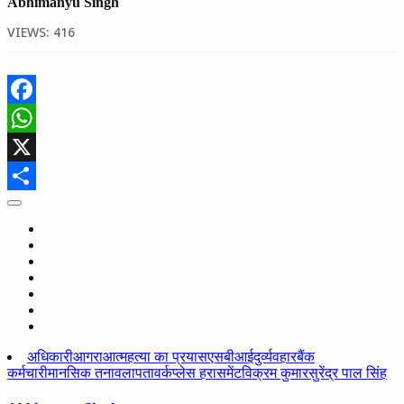
Abhimanyu Singh
VIEWS:
416
Facebook
WhatsApp
X
Share
अधिकारी
आगरा
आत्महत्या का प्रयास
एसबीआई
दुर्व्यवहार
बैंक
कर्मचारी
मानसिक तनाव
लापता
वर्कप्लेस हरासमेंट
विक्रम कुमार
सुरेंद्र पाल सिंह