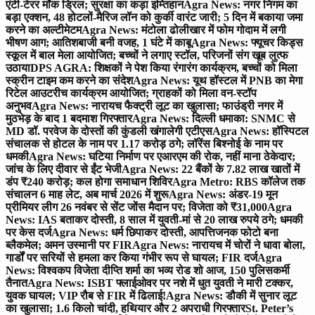
एंटी-टेरर मॉक ड्रिल; सुरक्षा का कड़ा इम्तिहान
Agra News: नगर निगम का
बड़ा एक्शन, 48 होटलों-मैरिज लॉन को कुर्की वारंट जारी; 5 दिन में बकाया जमा
करने का अल्टीमेटम
Agra News: मंटोला ढोलीखार में फोम गोदाम में लगी
भीषण आग; आतिशबाजी बनी वजह, 1 घंटे में काबू
Agra News: फ्यूचर किड्स
स्कूल में बाल मेला आयोजित; बच्चों ने लगाए स्टॉल, परिजनों संग खूब लुत्फ
उठाया
DPS AGRA: शिक्षकों ने पेश किया रंगारंग कार्यक्रम, बच्चों को मिला
स्क्रीन टाइम कम करने का संदेश
Agra News: यूथ हॉस्टल में PNB का मेगा
रिटेल आउटरीच कार्यक्रम आयोजित; ग्राहकों को मिला वन-स्टॉप
अनुभव
Agra News: नारायच फैक्ट्री लूट का खुलासा; फाउंड्री नगर में
मुठभेड़ के बाद 1 बदमाश गिरफ्तार
Agra News: दिल्ली धमाका: SNMC से
MD डॉ. परवेज के दोस्तों की कुंडली खंगालेगी एटीएस
Agra News: हॉस्पिटल
संचालक से होटल के नाम पर 1.17 करोड़ ठगे; लॉरेंस बिश्नोई के नाम पर
धमकी
Agra News: घटिया निर्माण पर एआरएम की रोक, नहीं माना ठेकेदार;
जांच के लिए दीवार से ईंट भेजी
Agra News: 22 बैंकों के 7.82 लाख खातों में
डंप ₹240 करोड़; कल होगा समाधान शिविर
Agra Metro: RBS कॉलेज तक
संचालन 6 माह लेट, अब मार्च 2026 में शुरू
Agra News: अंडर-19 मून
प्रीमियर लीग 26 नवंबर से सेंट जोंस मैदान पर; विजेता को ₹31,000
Agra
News: IAS बताकर दोस्ती, 8 साल में युवती-मां से 20 लाख रुपये ठगे; धमकी
पर केस दर्ज
Agra News: धर्म छिपाकर दोस्ती, आपत्तिजनक फोटो बना
ब्लैकमेल; अमन उस्मानी पर FIR
Agra News: नारायच में चोरों ने धावा बोला,
गार्डों पर सरियों से हमला कर किया गंभीर रूप से घायल; FIR दर्ज
Agra
News: विश्वकप विजेता दीप्ति शर्मा का भव्य रोड शो आज, 150 पुलिसकर्मी
तैनात
Agra News: ISBT फ्लाईओवर पर नशे में धुत युवती ने मारी टक्कर,
युवक घायल; VIP रौब से FIR में ढिलाई!
Agra News: डौकी में सुनार लूट
का खुलासा; 1.6 किलो चांदी, हथियार और 2 अपराधी गिरफ्तार
St. Peter’s