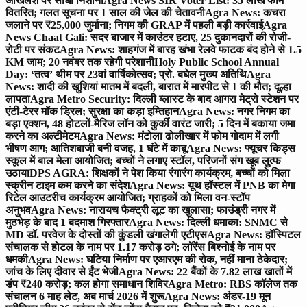
अखिलेश पर साधा निशाना
Agra News SIR Voter List: 35 लाख फॉर्म
वितरित; गलत सूचना पर 1 साल की जेल की चेतावनी
Agra News: कचरा
जलाने पर ₹25,000 जुर्माना; निगम की GRAP में पहली बड़ी कार्रवाई
Agra
News Chaat Gali: सदर बाजार में काउंटर हटाए, 25 दुकानदारों की रोजी-
रोटी पर संकट
Agra News: शाहगंज में बारह खंभा रेलवे फाटक बंद होने से 1.5
KM जाम; 20 नवंबर तक रहेगी परेशानी
Holy Public School Annual
Day: ‘तत्व’ थीम पर 23वां वार्षिकोत्सव; प्रो. बघेल मुख्य अतिथि
Agra
News: शादी की खुशियां मातम में बदली, बारात में मारपीट से 1 की मौत; दूल्हा
लापता
Agra Metro Security: दिल्ली ब्लास्ट के बाद आगरा मेट्रो स्टेशन पर
एंटी-टेरर मॉक ड्रिल; सुरक्षा का कड़ा इम्तिहान
Agra News: नगर निगम का
बड़ा एक्शन, 48 होटलों-मैरिज लॉन को कुर्की वारंट जारी; 5 दिन में बकाया जमा
करने का अल्टीमेटम
Agra News: मंटोला ढोलीखार में फोम गोदाम में लगी
भीषण आग; आतिशबाजी बनी वजह, 1 घंटे में काबू
Agra News: फ्यूचर किड्स
स्कूल में बाल मेला आयोजित; बच्चों ने लगाए स्टॉल, परिजनों संग खूब लुत्फ
उठाया
DPS AGRA: शिक्षकों ने पेश किया रंगारंग कार्यक्रम, बच्चों को मिला
स्क्रीन टाइम कम करने का संदेश
Agra News: यूथ हॉस्टल में PNB का मेगा
रिटेल आउटरीच कार्यक्रम आयोजित; ग्राहकों को मिला वन-स्टॉप
अनुभव
Agra News: नारायच फैक्ट्री लूट का खुलासा; फाउंड्री नगर में
मुठभेड़ के बाद 1 बदमाश गिरफ्तार
Agra News: दिल्ली धमाका: SNMC से
MD डॉ. परवेज के दोस्तों की कुंडली खंगालेगी एटीएस
Agra News: हॉस्पिटल
संचालक से होटल के नाम पर 1.17 करोड़ ठगे; लॉरेंस बिश्नोई के नाम पर
धमकी
Agra News: घटिया निर्माण पर एआरएम की रोक, नहीं माना ठेकेदार;
जांच के लिए दीवार से ईंट भेजी
Agra News: 22 बैंकों के 7.82 लाख खातों में
डंप ₹240 करोड़; कल होगा समाधान शिविर
Agra Metro: RBS कॉलेज तक
संचालन 6 माह लेट, अब मार्च 2026 में शुरू
Agra News: अंडर-19 मून