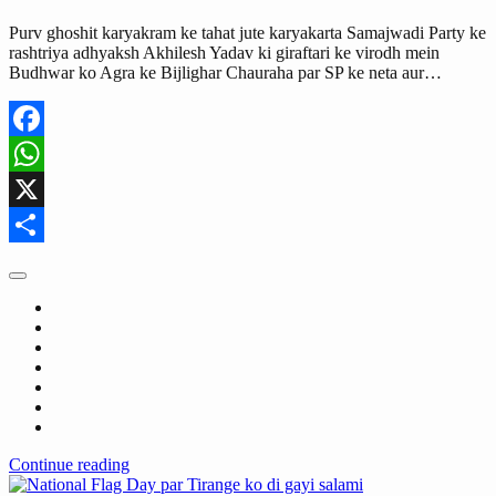
Purv ghoshit karyakram ke tahat jute karyakarta Samajwadi Party ke
rashtriya adhyaksh Akhilesh Yadav ki giraftari ke virodh mein
Budhwar ko Agra ke Bijlighar Chauraha par SP ke neta aur…
Facebook
WhatsApp
X
Share
Continue reading