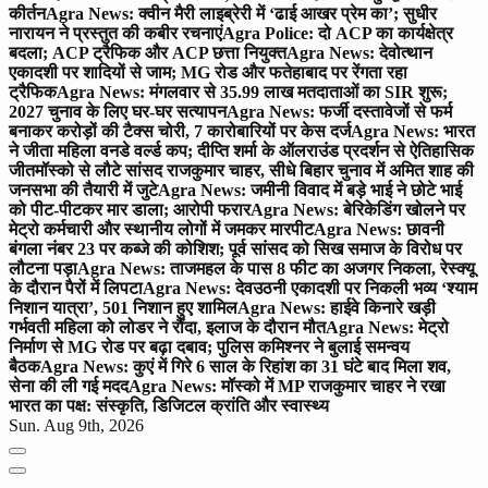
कीर्तन
Agra News: क्वीन मैरी लाइब्रेरी में ‘ढाई आखर प्रेम का’; सुधीर
नारायन ने प्रस्तुत की कबीर रचनाएं
Agra Police: दो ACP का कार्यक्षेत्र
बदला; ACP ट्रैफिक और ACP छत्ता नियुक्त
Agra News: देवोत्थान
एकादशी पर शादियों से जाम; MG रोड और फतेहाबाद पर रेंगता रहा
ट्रैफिक
Agra News: मंगलवार से 35.99 लाख मतदाताओं का SIR शुरू;
2027 चुनाव के लिए घर-घर सत्यापन
Agra News: फर्जी दस्तावेजों से फर्म
बनाकर करोड़ों की टैक्स चोरी, 7 कारोबारियों पर केस दर्ज
Agra News: भारत
ने जीता महिला वनडे वर्ल्ड कप; दीप्ति शर्मा के ऑलराउंड प्रदर्शन से ऐतिहासिक
जीत
मॉस्को से लौटे सांसद राजकुमार चाहर, सीधे बिहार चुनाव में अमित शाह की
जनसभा की तैयारी में जुटे
Agra News: जमीनी विवाद में बड़े भाई ने छोटे भाई
को पीट-पीटकर मार डाला; आरोपी फरार
Agra News: बेरिकेडिंग खोलने पर
मेट्रो कर्मचारी और स्थानीय लोगों में जमकर मारपीट
Agra News: छावनी
बंगला नंबर 23 पर कब्जे की कोशिश; पूर्व सांसद को सिख समाज के विरोध पर
लौटना पड़ा
Agra News: ताजमहल के पास 8 फीट का अजगर निकला, रेस्क्यू
के दौरान पैरों में लिपटा
Agra News: देवउठनी एकादशी पर निकली भव्य ‘श्याम
निशान यात्रा’, 501 निशान हुए शामिल
Agra News: हाईवे किनारे खड़ी
गर्भवती महिला को लोडर ने रौंदा, इलाज के दौरान मौत
Agra News: मेट्रो
निर्माण से MG रोड पर बढ़ा दबाव; पुलिस कमिश्नर ने बुलाई समन्वय
बैठक
Agra News: कुएं में गिरे 6 साल के रिहांश का 31 घंटे बाद मिला शव,
सेना की ली गई मदद
Agra News: मॉस्को में MP राजकुमार चाहर ने रखा
भारत का पक्ष: संस्कृति, डिजिटल क्रांति और स्वास्थ्य
Sun. Aug 9th, 2026