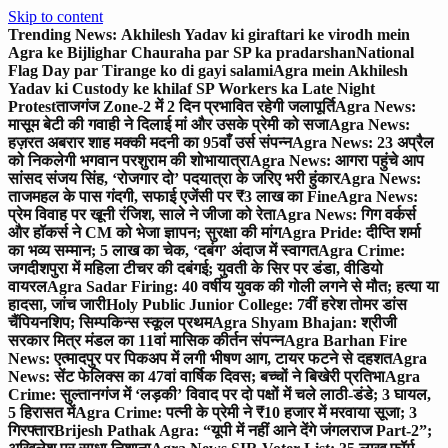
Skip to content
Trending News:
Akhilesh Yadav ki giraftari ke virodh mein
Agra ke Bijlighar Chauraha par SP ka pradarshan
National
Flag Day par Tirange ko di gayi salami
Agra mein Akhilesh
Yadav ki Custody ke khilaf SP Workers ka Late Night
Protest
ताजगंज Zone-2 में 2 दिन प्रभावित रहेगी जलापूर्ति
Agra News:
मासूम बेटी की गवाही ने दिलाई मां और उसके प्रेमी को सजा
Agra News:
हज़रत अबरार शाह मक्की मदनी का 95वाँ उर्स संपन्न
Agra News: 23 अप्रैल
को निकलेगी भगवान परशुराम की शोभायात्रा
Agra News: आगरा पहुंचे आप
सांसद संजय सिंह, ‘रोजगार दो’ पदयात्रा के जरिए भरी हुंकार
Agra News:
ताजमहल के पास गंदगी, सफाई एजेंसी पर ₹3 लाख का Fine
Agra News:
प्रेम विवाह पर खूनी रंजिश, साले ने जीजा को रेता
Agra News: गिग वर्कर्स
और हॉकर्स ने CM को भेजा ज्ञापन; सुरक्षा की मांग
Agra Pride: दीप्ति शर्मा
का भव्य सम्मान; 5 लाख का चेक, ‘दबंग’ अंदाज में स्वागत
Agra Crime:
जगदीशपुरा में महिला टीचर की दबंगई; युवती के सिर पर डंडा, वीडियो
वायरल
Agra Sadar Firing: 40 वर्षीय युवक की गोली लगने से मौत; हत्या या
हादसा, जांच जारी
Holy Public Junior College: 7वीं हरेश तोमर डांस
चैंपियनशिप; सिम्पकिन्स स्कूल प्रथम
Agra Shyam Bhajan: श्रीजी
सरकार मित्र मंडल का 11वां मासिक कीर्तन संपन्न
Agra Barhan Fire
News: एत्मादपुर पर पिकअप में लगी भीषण आग, टायर फटने से दहशत
Agra
News: सेंट फेलिक्स का 47वां वार्षिक दिवस; बच्चों ने बिखेरी प्रतिभा
Agra
Crime: सुल्तानगंज में ‘लड़की’ विवाद पर दो पक्षों में चले लाठी-डंडे; 3 घायल,
5 हिरासत में
Agra Crime: पत्नी के प्रेमी ने ₹10 हजार में मरवाया सूजा; 3
गिरफ्तार
Brijesh Pathak Agra: “यूपी में नहीं आने देंगे जंगलराज Part-2”;