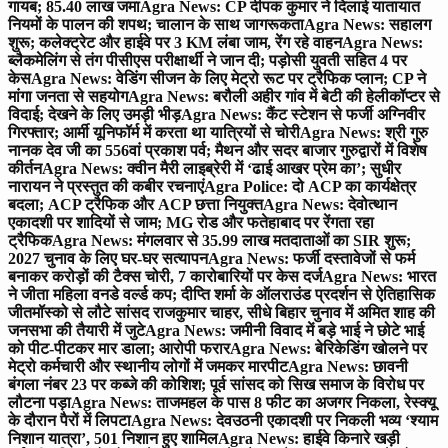
गायब; 85.40 लाख जमा
Agra News: CP दीपक कुमार ने दिलाई यातायात
नियमों के पालन की शपथ; चालान के साथ जागरूकता
Agra News: सहालग
शुरू; कलेक्ट्रेट और हाईवे पर 3 KM लंबा जाम, रेंग रहे वाहन
Agra News:
ब्लैकमेलिंग से तंग पीसीएस परीक्षार्थी ने जान दी; पड़ोसी युवती सहित 4 पर
केस
Agra News: वेडिंग सीजन के लिए मेट्रो रूट पर ट्रैफिक प्लान; CP ने
मांगा जनता से सहयोग
Agra News: बरौली अहीर गांव में बेटी की हेलीकॉप्टर से
विदाई; देखने के लिए उमड़ी भीड़
Agra News: कैंट स्टेशन से फर्जी अग्निवीर
गिरफ्तार; आर्मी यूनिफॉर्म में करता था यात्रियों से चोरी
Agra News: श्री गुरु
नानक देव जी का 556वां प्रकाश पर्व; मैथन और सदर बाजार गुरुद्वारों में विशेष
कीर्तन
Agra News: क्वीन मैरी लाइब्रेरी में ‘ढाई आखर प्रेम का’; सुधीर
नारायन ने प्रस्तुत की कबीर रचनाएं
Agra Police: दो ACP का कार्यक्षेत्र
बदला; ACP ट्रैफिक और ACP छत्ता नियुक्त
Agra News: देवोत्थान
एकादशी पर शादियों से जाम; MG रोड और फतेहाबाद पर रेंगता रहा
ट्रैफिक
Agra News: मंगलवार से 35.99 लाख मतदाताओं का SIR शुरू;
2027 चुनाव के लिए घर-घर सत्यापन
Agra News: फर्जी दस्तावेजों से फर्म
बनाकर करोड़ों की टैक्स चोरी, 7 कारोबारियों पर केस दर्ज
Agra News: भारत
ने जीता महिला वनडे वर्ल्ड कप; दीप्ति शर्मा के ऑलराउंड प्रदर्शन से ऐतिहासिक
जीत
मॉस्को से लौटे सांसद राजकुमार चाहर, सीधे बिहार चुनाव में अमित शाह की
जनसभा की तैयारी में जुटे
Agra News: जमीनी विवाद में बड़े भाई ने छोटे भाई
को पीट-पीटकर मार डाला; आरोपी फरार
Agra News: बेरिकेडिंग खोलने पर
मेट्रो कर्मचारी और स्थानीय लोगों में जमकर मारपीट
Agra News: छावनी
बंगला नंबर 23 पर कब्जे की कोशिश; पूर्व सांसद को सिख समाज के विरोध पर
लौटना पड़ा
Agra News: ताजमहल के पास 8 फीट का अजगर निकला, रेस्क्यू
के दौरान पैरों में लिपटा
Agra News: देवउठनी एकादशी पर निकली भव्य ‘श्याम
निशान यात्रा’, 501 निशान हुए शामिल
Agra News: हाईवे किनारे खड़ी