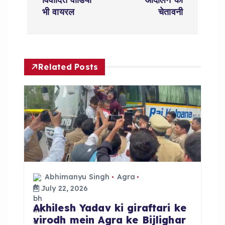
a
भी वायरल
चेतावनी
v
i
Related Posts
g
a
t
i
o
Abhimanyu Singh
Agra
July 22, 2026
n
Akhilesh Yadav ki giraftari ke
virodh mein Agra ke Bijlighar