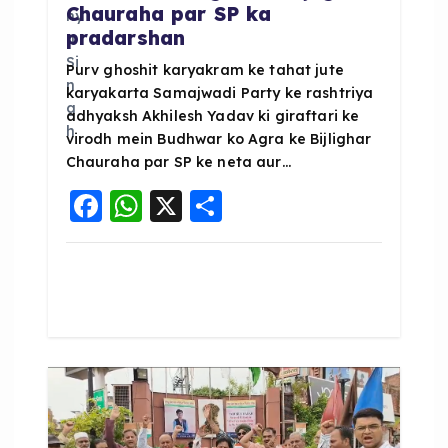
Chauraha par SP ka
pradarshan
Purv ghoshit karyakram ke tahat jute
karyakarta Samajwadi Party ke rashtriya
adhyaksh Akhilesh Yadav ki giraftari ke
virodh mein Budhwar ko Agra ke Bijlighar
Chauraha par SP ke neta aur…
F
W
X
S
a
h
h
c
a
a
e
ts
re
b
A
o
p
o
p
k