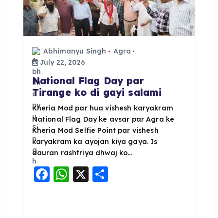
Abhimanyu Singh
Agra
July 22, 2026
National Flag Day par
Tirange ko di gayi salami
Kheria Mod par hua vishesh karyakram
National Flag Day ke avsar par Agra ke
Kheria Mod Selfie Point par vishesh
karyakram ka ayojan kiya gaya. Is
dauran rashtriya dhwaj ko…
F
W
X
S
a
h
h
c
a
a