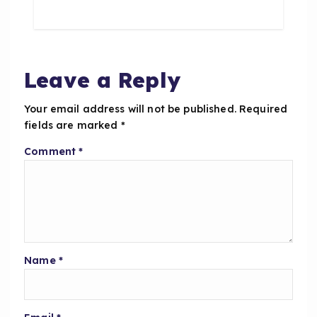
e
ts
re
b
A
o
p
o
p
Leave a Reply
k
Your email address will not be published.
Required
fields are marked
*
Comment
*
Name
*