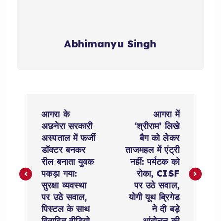
Abhimanyu Singh
P
आगरा के
आगरा में
o
अछनेरा सरकारी
‘श्रीराम’ लिखे
अस्पताल में फर्जी
बैग को लेकर
s
डॉक्टर बनकर
ताजमहल में एंट्री
रील बनाता युवक
नहीं: पर्यटक को
t
पकड़ा गया:
रोका, CISF
सुरक्षा व्यवस्था
पर उठे सवाल,
n
पर उठे सवाल,
योगी यूथ ब्रिगेड
पिस्टल के साथ
ने दी बड़े
विवादित वीडियो
आंदोलन की