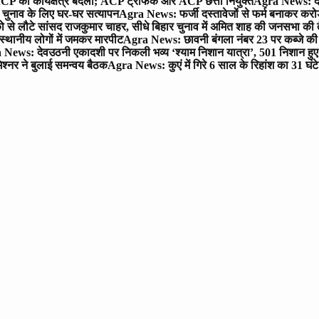
P का कार्यक्षेत्र बदला; ACP ट्रैफिक और ACP छत्ता नियुक्त
Agra News: देव
चुनाव के लिए घर-घर सत्यापन
Agra News: फर्जी दस्तावेजों से फर्म बनाकर करोड़ो
ो से लौटे सांसद राजकुमार चाहर, सीधे बिहार चुनाव में अमित शाह की जनसभा की तैय
स्थानीय लोगों में जमकर मारपीट
Agra News: छावनी बंगला नंबर 23 पर कब्जे की 
News: देवउठनी एकादशी पर निकली भव्य ‘श्याम निशान यात्रा’, 501 निशान हु
श्नर ने बुलाई समन्वय बैठक
Agra News: कुएं में गिरे 6 साल के रिहांश का 31 घं