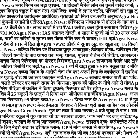
News: नगर निगम का बड़ा एक्शन, 48 होटलों-मैरिज लॉन को कुर्की वारंट जारी; 5
र किड्स स्कूल में बाल मेला आयोजित; बच्चों ने लगाए स्टॉल, परिजनों संग खूब ल
टेल आउटरीच कार्यक्रम आयोजित; ग्राहकों को मिला वन-स्टॉप अनुभव
Agra News:
कुंडली खंगालेगी एटीएस
Agra News: हॉस्पिटल संचालक से होटल के नाम पर 1.17
22 बैंकों के 7.82 लाख खातों में डंप ₹240 करोड़; कल होगा समाधान शिविर
Agra
ो ₹31,000
Agra News: IAS बताकर दोस्ती, 8 साल में युवती-मां से 20 लाख रुपये
ा, गार्डों पर सरियों से हमला कर किया गंभीर रूप से घायल; FIR दर्ज
Agra News: व
 रौब से FIR में ढिलाई!
Agra News: डौकी में सुनार लूट का खुलासा; 1.6 किलो 
 News: घटिया निर्माण पर विधायक पुत्र आगबबूला; ठेकेदार बोला- ‘परिवहन म
िल्ली धमाके के बाद आगरा का ‘पप्पू’ घायल; पुलिस ने तेज की चेकिंग, ताजमहल
ेशनल फिल्म फेस्टिवल का पोस्टर विमोचन
Agra News: ताजमहल देखने आए टूरिस्ट स
 महिला जेसीबी पर चढ़ी
Agra News: 1 वर्ष में खड़ा हुआ VSPS स्कूल का 3 मंजिला
 News: कब्जा विवाद के आरोपी नेता मंच पर! अरुण सिंह के कार्यक्रम में उपस्
र पर पुताई, रोड शो का रूट फाइनल नहीं
Agra News: आज़ाद समाज पार्टी का ‘पाँव-प
लते ट्रैक्टर पर चढ़ते समय पैर फिसला; युवक की पहिए के नीचे आने से मौत
Agra
 पीड़िता से वकील ने किया दुष्कर्म; गिरफ्तार को पैर टूटे
Agra News: गलत गेट
प में 26 स्कूलों के छात्रों ने लिया भाग; डीपीएस बना चैंपियन
Agra News: जनरल क
ाला गिरफ्तार; 99 बंडल जब्त
Agra News: विभव नगर के Avengers Café में हुक्
 हंगामा
Agra News: मेयर हेमलता दिवाकर ने किया ‘श्री खंडा साहिब’ का लोकार्
ra News Guru Purab: गुरु का ताल में भव्य उत्सव; 4 बजे सुबह से रात 1 ब
 पब्लिक स्कूल में गुरु नानक जी का प्रकाश उत्सव, ‘नाम जपो’ पर लघु नाटिका
Ag
की शपथ; चालान के साथ जागरूकता
Agra News: सहालग शुरू; कलेक्ट्रेट और हाई
लिए मेट्रो रूट पर ट्रैफिक प्लान; CP ने मांगा जनता से सहयोग
Agra News: बरौल
ियों से चोरी
Agra News: श्री गुरु नानक देव जी का 556वां प्रकाश पर्व; मैथन और सदर