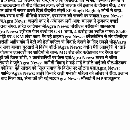
 News: 13 दिसंबर को राष्ट्रीय लोक अदालत; एडीजे डॉ. दिव्यानंद द्विवेदी ने
 खटखटाया तो पीट-पीटकर हत्या; ऑटो चालक की इलाज के दौरान मौत; 2 पर
ोच में सफर करते दिखे केंद्रीय मंत्री SP Singh Baghel; लोगों ने कहा-
का-शराब पार्टी; वीडियो वायरल, प्रशासन की सख्ती पर सवाल
Agra News:
पण
Agra News: चलती कार में अचानक लगी आग; चालक ने कूदकर बचाई
जे तक संगत, हरित आतिशबाजी
Agra News: पीसीएस परीक्षार्थी आत्महत्या
ra News: श्रीराम पेपर वर्ल्ड पर GST छापा, 4 करोड़ का स्टॉक गायब; 85.40
वे पर 3 KM लंबा जाम, रेंग रहे वाहन
Agra News: ब्लैकमेलिंग से तंग पीसीएस
ी अहीर गांव में बेटी की हेलीकॉप्टर से विदाई; देखने के लिए उमड़ी भीड़
Agra
 बाजार गुरुद्वारों में विशेष कीर्तन
Agra News: क्वीन मैरी लाइब्रेरी में ‘ढाई
ोत्थान एकादशी पर शादियों से जाम; MG रोड और फतेहाबाद पर रेंगता रहा
ं की टैक्स चोरी, 7 कारोबारियों पर केस दर्ज
Agra News: भारत ने जीता
ारी में जुटे
Agra News: जमीनी विवाद में बड़े भाई ने छोटे भाई को पीट-पीटकर
कोशिश; पूर्व सांसद को सिख समाज के विरोध पर लौटना पड़ा
Agra News:
ए शामिल
Agra News: हाईवे किनारे खड़ी गर्भवती महिला को लोडर ने रौंदा, इलाज
टे बाद मिला शव, सेना की ली गई मदद
Agra News: मॉस्को में MP राजकुमार