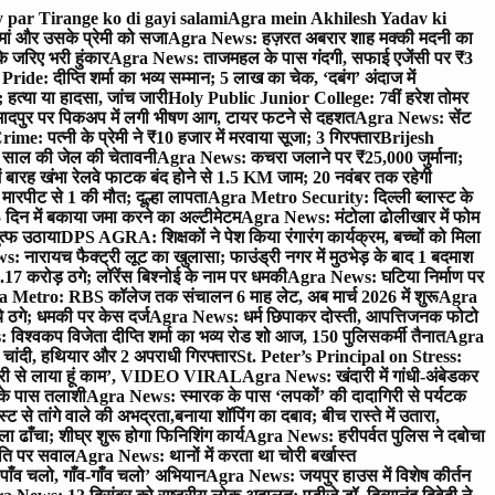
 par Tirange ko di gayi salami
Agra mein Akhilesh Yadav ki
मां और उसके प्रेमी को सजा
Agra News: हज़रत अबरार शाह मक्की मदनी का
 जरिए भरी हुंकार
Agra News: ताजमहल के पास गंदगी, सफाई एजेंसी पर ₹3
ride: दीप्ति शर्मा का भव्य सम्मान; 5 लाख का चेक, ‘दबंग’ अंदाज में
हत्या या हादसा, जांच जारी
Holy Public Junior College: 7वीं हरेश तोमर
दपुर पर पिकअप में लगी भीषण आग, टायर फटने से दहशत
Agra News: सेंट
me: पत्नी के प्रेमी ने ₹10 हजार में मरवाया सूजा; 3 गिरफ्तार
Brijesh
 साल की जेल की चेतावनी
Agra News: कचरा जलाने पर ₹25,000 जुर्माना;
 बारह खंभा रेलवे फाटक बंद होने से 1.5 KM जाम; 20 नवंबर तक रहेगी
मारपीट से 1 की मौत; दूल्हा लापता
Agra Metro Security: दिल्ली ब्लास्ट के
 दिन में बकाया जमा करने का अल्टीमेटम
Agra News: मंटोला ढोलीखार में फोम
ुत्फ उठाया
DPS AGRA: शिक्षकों ने पेश किया रंगारंग कार्यक्रम, बच्चों को मिला
 नारायच फैक्ट्री लूट का खुलासा; फाउंड्री नगर में मुठभेड़ के बाद 1 बदमाश
 करोड़ ठगे; लॉरेंस बिश्नोई के नाम पर धमकी
Agra News: घटिया निर्माण पर
 Metro: RBS कॉलेज तक संचालन 6 माह लेट, अब मार्च 2026 में शुरू
Agra
 ठगे; धमकी पर केस दर्ज
Agra News: धर्म छिपाकर दोस्ती, आपत्तिजनक फोटो
िश्वकप विजेता दीप्ति शर्मा का भव्य रोड शो आज, 150 पुलिसकर्मी तैनात
Agra
चांदी, हथियार और 2 अपराधी गिरफ्तार
St. Peter’s Principal on Stress:
ंत्री से लाया हूं काम’, VIDEO VIRAL
Agra News: खंदारी में गांधी-अंबेडकर
 के पास तलाशी
Agra News: स्मारक के पास ‘लपकों’ की दादागिरी से पर्यटक
े तांगे वाले की अभद्रता,बनाया शॉपिंग का दबाव; बीच रास्ते में उतारा,
 ढाँचा; शीघ्र शुरू होगा फिनिशिंग कार्य
Agra News: हरीपर्वत पुलिस ने दबोचा
थिति पर सवाल
Agra News: थानों में करता था चोरी बर्खास्त
ाँव चलो, गाँव-गाँव चलो’ अभियान
Agra News: जयपुर हाउस में विशेष कीर्तन