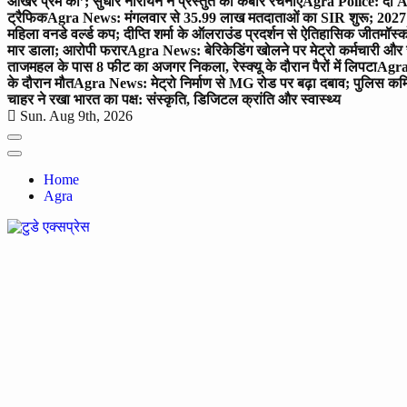
आखर प्रेम का’; सुधीर नारायन ने प्रस्तुत की कबीर रचनाएं
Agra Police: दो AC
ट्रैफिक
Agra News: मंगलवार से 35.99 लाख मतदाताओं का SIR शुरू; 2027 
महिला वनडे वर्ल्ड कप; दीप्ति शर्मा के ऑलराउंड प्रदर्शन से ऐतिहासिक जीत
मॉस्क
मार डाला; आरोपी फरार
Agra News: बेरिकेडिंग खोलने पर मेट्रो कर्मचारी और 
ताजमहल के पास 8 फीट का अजगर निकला, रेस्क्यू के दौरान पैरों में लिपटा
Agra 
के दौरान मौत
Agra News: मेट्रो निर्माण से MG रोड पर बढ़ा दबाव; पुलिस कमि
चाहर ने रखा भारत का पक्ष: संस्कृति, डिजिटल क्रांति और स्वास्थ्य
Sun. Aug 9th, 2026
Home
Agra