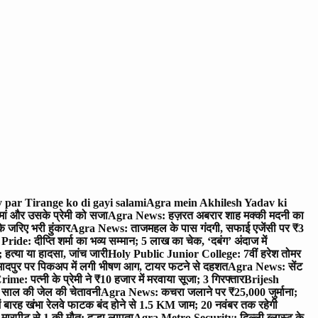
 par Tirange ko di gayi salami
Agra mein Akhilesh Yadav ki
मां और उसके प्रेमी को सजा
Agra News: हज़रत अबरार शाह मक्की मदनी का
 जरिए भरी हुंकार
Agra News: ताजमहल के पास गंदगी, सफाई एजेंसी पर ₹3
ride: दीप्ति शर्मा का भव्य सम्मान; 5 लाख का चेक, ‘दबंग’ अंदाज में
हत्या या हादसा, जांच जारी
Holy Public Junior College: 7वीं हरेश तोमर
दपुर पर पिकअप में लगी भीषण आग, टायर फटने से दहशत
Agra News: सेंट
me: पत्नी के प्रेमी ने ₹10 हजार में मरवाया सूजा; 3 गिरफ्तार
Brijesh
 साल की जेल की चेतावनी
Agra News: कचरा जलाने पर ₹25,000 जुर्माना;
 बारह खंभा रेलवे फाटक बंद होने से 1.5 KM जाम; 20 नवंबर तक रहेगी
मारपीट से 1 की मौत; दूल्हा लापता
Agra Metro Security: दिल्ली ब्लास्ट के