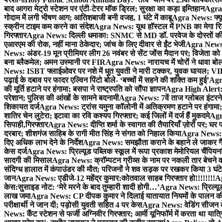
बाद आगरा मेट्रो स्टेशन पर एंटी-टेरर मॉक ड्रिल; सुरक्षा का कड़ा इम्तिहान
Agra 
गोदाम में लगी भीषण आग; आतिशबाजी बनी वजह, 1 घंटे में काबू
Agra News: फ्यूच
स्क्रीन टाइम कम करने का संदेश
Agra News: यूथ हॉस्टल में PNB का मेगा रि
गिरफ्तार
Agra News: दिल्ली धमाका: SNMC से MD डॉ. परवेज के दोस्तों की 
एआरएम की रोक, नहीं माना ठेकेदार; जांच के लिए दीवार से ईंट भेजी
Agra News: 
News: अंडर-19 मून प्रीमियर लीग 26 नवंबर से सेंट जोंस मैदान पर; विजेता क
बना ब्लैकमेल; अमन उस्मानी पर FIR
Agra News: नारायच में चोरों ने धावा बोल
News: ISBT फ्लाईओवर पर नशे में धुत युवती ने मारी टक्कर, युवक घायल; VIP
पढ़ाई के दबाव पर फादर एल्विन पिंटो बोले- ‘बच्चों में सहने की शक्ति कम हुई’
Agra
की मूर्ति हटाने पर हंगामा; बसपा ने राष्ट्रपति को सौंपा ज्ञापन
Agra High Alert: द
परेशान; पुलिस की आंखों के सामने बदनामी
Agra News: 7वें ताज ग्लोबल इंटरन
शिकायत दर्ज
Agra News: ट्रांस यमुना कॉलोनी में अतिक्रमण हटाने पर हंगामा;
शातिर चेन लुटेरा; इटावा का रवि कश्यप गिरफ्तार; कई जिलों में दर्ज हैं मुकदमे
Agra
सिपाही,गिरफ्तार
Agra News: दीप्ति शर्मा के स्वागत की तैयारियाँ ज़ोरों पर; घ
दरबार; शीशगंज साहिब के रागी मीत सिंह ने संगत को निहाल किया
Agra News: च
दिए अधिक लाभ देने के निर्देश
Agra News: समझौता कराने के बहाने ले जाकर गैंगरेप
केस दर्ज
Agra News: प्रिल्यूड पब्लिक स्कूल में रूपा प्रकाश मेमोरियल चैंपियनशि
सादगी की मिसाल
Agra News: क्रॉम्पटन ग्रीव्स के नाम पर नकली तार बेचने व
संदिग्ध हालात में कंपाउंडर की मौत; परिजनों ने शव सड़क पर रखकर किया 3 घंटे
जान
Agra News: एडीजे-12 महेंद्र कुमार:कोतवाल साहब गिरफ्तार हो!!!!!!!!
Ag
केस:सुसाइड नोट: ‘मेरे मरने के बाद तुम्हारी शादी होगी…’
Agra News: प्रिल्यूड
लाख जमा
Agra News: CP दीपक कुमार ने दिलाई यातायात नियमों के पालन 
परीक्षार्थी ने जान दी; पड़ोसी युवती सहित 4 पर केस
Agra News: वेडिंग सीजन के 
News: कैंट स्टेशन से फर्जी अग्निवीर गिरफ्तार; आर्मी यूनिफॉर्म में करता था यात्र