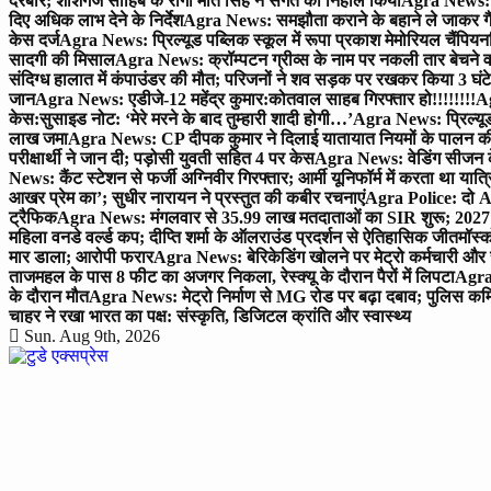
दरबार; शीशगंज साहिब के रागी मीत सिंह ने संगत को निहाल किया
Agra News: च
दिए अधिक लाभ देने के निर्देश
Agra News: समझौता कराने के बहाने ले जाकर गैंगरेप
केस दर्ज
Agra News: प्रिल्यूड पब्लिक स्कूल में रूपा प्रकाश मेमोरियल चैंपियनशि
सादगी की मिसाल
Agra News: क्रॉम्पटन ग्रीव्स के नाम पर नकली तार बेचने व
संदिग्ध हालात में कंपाउंडर की मौत; परिजनों ने शव सड़क पर रखकर किया 3 घंटे
जान
Agra News: एडीजे-12 महेंद्र कुमार:कोतवाल साहब गिरफ्तार हो!!!!!!!!
Ag
केस:सुसाइड नोट: ‘मेरे मरने के बाद तुम्हारी शादी होगी…’
Agra News: प्रिल्यूड
लाख जमा
Agra News: CP दीपक कुमार ने दिलाई यातायात नियमों के पालन 
परीक्षार्थी ने जान दी; पड़ोसी युवती सहित 4 पर केस
Agra News: वेडिंग सीजन के 
News: कैंट स्टेशन से फर्जी अग्निवीर गिरफ्तार; आर्मी यूनिफॉर्म में करता था यात्र
आखर प्रेम का’; सुधीर नारायन ने प्रस्तुत की कबीर रचनाएं
Agra Police: दो AC
ट्रैफिक
Agra News: मंगलवार से 35.99 लाख मतदाताओं का SIR शुरू; 2027 
महिला वनडे वर्ल्ड कप; दीप्ति शर्मा के ऑलराउंड प्रदर्शन से ऐतिहासिक जीत
मॉस्क
मार डाला; आरोपी फरार
Agra News: बेरिकेडिंग खोलने पर मेट्रो कर्मचारी और 
ताजमहल के पास 8 फीट का अजगर निकला, रेस्क्यू के दौरान पैरों में लिपटा
Agra 
के दौरान मौत
Agra News: मेट्रो निर्माण से MG रोड पर बढ़ा दबाव; पुलिस कमि
चाहर ने रखा भारत का पक्ष: संस्कृति, डिजिटल क्रांति और स्वास्थ्य
Sun. Aug 9th, 2026