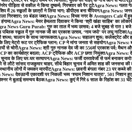
लते ट्रैक्टर पर चढ़ते समय पैर फिसला; युवक की पहिए के नीचे आने से मौत
Agra
 पीड़िता से वकील ने किया दुष्कर्म; गिरफ्तार को पैर टूटे
Agra News: गलत गेट
प में 26 स्कूलों के छात्रों ने लिया भाग; डीपीएस बना चैंपियन
Agra News: जनरल क
ाला गिरफ्तार; 99 बंडल जब्त
Agra News: विभव नगर के Avengers Café में हुक्
 हंगामा
Agra News: मेयर हेमलता दिवाकर ने किया ‘श्री खंडा साहिब’ का लोकार्
ra News Guru Purab: गुरु का ताल में भव्य उत्सव; 4 बजे सुबह से रात 1 ब
 पब्लिक स्कूल में गुरु नानक जी का प्रकाश उत्सव, ‘नाम जपो’ पर लघु नाटिका
Ag
की शपथ; चालान के साथ जागरूकता
Agra News: सहालग शुरू; कलेक्ट्रेट और हाई
लिए मेट्रो रूट पर ट्रैफिक प्लान; CP ने मांगा जनता से सहयोग
Agra News: बरौल
ियों से चोरी
Agra News: श्री गुरु नानक देव जी का 556वां प्रकाश पर्व; मैथन और सदर
P का कार्यक्षेत्र बदला; ACP ट्रैफिक और ACP छत्ता नियुक्त
Agra News: देव
चुनाव के लिए घर-घर सत्यापन
Agra News: फर्जी दस्तावेजों से फर्म बनाकर करोड़ो
ो से लौटे सांसद राजकुमार चाहर, सीधे बिहार चुनाव में अमित शाह की जनसभा की तैय
स्थानीय लोगों में जमकर मारपीट
Agra News: छावनी बंगला नंबर 23 पर कब्जे की 
News: देवउठनी एकादशी पर निकली भव्य ‘श्याम निशान यात्रा’, 501 निशान हु
श्नर ने बुलाई समन्वय बैठक
Agra News: कुएं में गिरे 6 साल के रिहांश का 31 घं