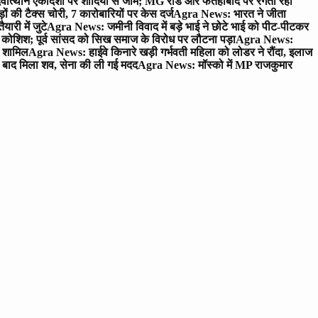
ोत्थान एकादशी पर शादियों से जाम; MG रोड और फतेहाबाद पर रेंगता रहा
ं की टैक्स चोरी, 7 कारोबारियों पर केस दर्ज
Agra News: भारत ने जीता
ारी में जुटे
Agra News: जमीनी विवाद में बड़े भाई ने छोटे भाई को पीट-पीटकर
कोशिश; पूर्व सांसद को सिख समाज के विरोध पर लौटना पड़ा
Agra News:
ए शामिल
Agra News: हाईवे किनारे खड़ी गर्भवती महिला को लोडर ने रौंदा, इलाज
टे बाद मिला शव, सेना की ली गई मदद
Agra News: मॉस्को में MP राजकुमार