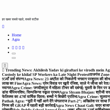
हर खबर सबसे पहले, सबसे सटीक
Home
Agra
Trending News:
Akhilesh Yadav ki giraftari ke virodh mein A
Custody ke khilaf SP Workers ka Late Night Protest
ताजगंज Zone-2 
95वाँ उर्स संपन्न
Agra News: 23 अप्रैल को निकलेगी भगवान परशुराम की शोभा
लाख का Fine
Agra News: प्रेम विवाह पर खूनी रंजिश, साले ने जीजा को रेता
A
स्वागत
Agra Crime: जगदीशपुरा में महिला टीचर की दबंगई; युवती के सिर पर ड
डांस चैंपियनशिप; सिम्पकिन्स स्कूल प्रथम
Agra Shyam Bhajan: श्रीजी सरकार
फेलिक्स का 47वां वार्षिक दिवस; बच्चों ने बिखेरी प्रतिभा
Agra Crime: सुल्तानगंज 
Pathak Agra: “यूपी में नहीं आने देंगे जंगलराज Part-2”; अखिलेश पर साधा 
निगम की GRAP में पहली बड़ी कार्रवाई
Agra News Chaat Gali: सदर बाजार मे
परेशानी
Holy Public School Annual Day: ‘तत्व’ थीम पर 23वां वार्षिकोत्सव;