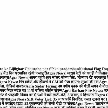
gra ke Bijlighar Chauraha par SP ka pradarshan
National Flag Day
में 2 दिन प्रभावित रहेगी जलापूर्ति
Agra News: मासूम बेटी की गवाही ने दिलाई 
यात्रा
Agra News: आगरा पहुंचे आप सांसद संजय सिंह, ‘रोजगार दो’ पदयात्रा के
gra News: गिग वर्कर्स और हॉकर्स ने CM को भेजा ज्ञापन; सुरक्षा की मांग
Agra P
ंडा, वीडियो वायरल
Agra Sadar Firing: 40 वर्षीय युवक की गोली लगने से मौत; 
 मित्र मंडल का 11वां मासिक कीर्तन संपन्न
Agra Barhan Fire News: एत्मा
में ‘लड़की’ विवाद पर दो पक्षों में चले लाठी-डंडे; 3 घायल, 5 हिरासत में
Agra Cri
निशाना
Agra News SIR Voter List: 35 लाख फॉर्म वितरित; गलत सूचना पर 1
ं काउंटर हटाए, 25 दुकानदारों की रोजी-रोटी पर संकट
Agra News: शाहगंज में
 प्रो. बघेल मुख्य अतिथि
Agra News: शादी की खुशियां मातम में बदली, बारात में 