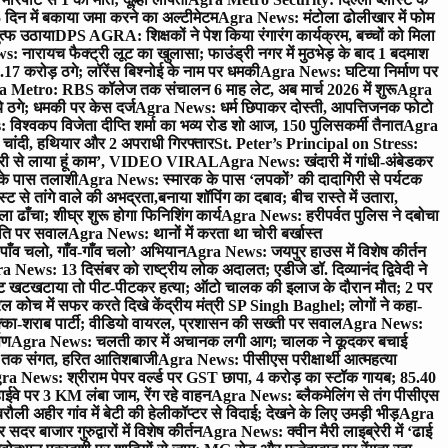
 दिन में बकाया जमा करने का अल्टीमेटम
Agra News: मंटोला ढोलीखार में फोम
ुत्फ उठाया
DPS AGRA: शिक्षकों ने पेश किया रंगारंग कार्यक्रम, बच्चों को मिला
 नारायच फैक्ट्री लूट का खुलासा; फाउंड्री नगर में मुठभेड़ के बाद 1 बदमाश
 करोड़ ठगे; लॉरेंस बिश्नोई के नाम पर धमकी
Agra News: घटिया निर्माण पर
 Metro: RBS कॉलेज तक संचालन 6 माह लेट, अब मार्च 2026 में शुरू
Agra
 ठगे; धमकी पर केस दर्ज
Agra News: धर्म छिपाकर दोस्ती, आपत्तिजनक फोटो
िश्वकप विजेता दीप्ति शर्मा का भव्य रोड शो आज, 150 पुलिसकर्मी तैनात
Agra
चांदी, हथियार और 2 अपराधी गिरफ्तार
St. Peter’s Principal on Stress:
ंत्री से लाया हूं काम’, VIDEO VIRAL
Agra News: खंदारी में गांधी-अंबेडकर
 के पास तलाशी
Agra News: स्मारक के पास ‘लपकों’ की दादागिरी से पर्यटक
े तांगे वाले की अभद्रता,बनाया शॉपिंग का दबाव; बीच रास्ते में उतारा,
 ढाँचा; शीघ्र शुरू होगा फिनिशिंग कार्य
Agra News: हरीपर्वत पुलिस ने दबोचा
थिति पर सवाल
Agra News: थानों में करता था चोरी बर्खास्त
ाँव चलो, गाँव-गाँव चलो’ अभियान
Agra News: जयपुर हाउस में विशेष कीर्तन
 News: 13 दिसंबर को राष्ट्रीय लोक अदालत; एडीजे डॉ. दिव्यानंद द्विवेदी ने
 खटखटाया तो पीट-पीटकर हत्या; ऑटो चालक की इलाज के दौरान मौत; 2 पर
ोच में सफर करते दिखे केंद्रीय मंत्री SP Singh Baghel; लोगों ने कहा-
का-शराब पार्टी; वीडियो वायरल, प्रशासन की सख्ती पर सवाल
Agra News:
पण
Agra News: चलती कार में अचानक लगी आग; चालक ने कूदकर बचाई
जे तक संगत, हरित आतिशबाजी
Agra News: पीसीएस परीक्षार्थी आत्महत्या
ra News: श्रीराम पेपर वर्ल्ड पर GST छापा, 4 करोड़ का स्टॉक गायब; 85.40
वे पर 3 KM लंबा जाम, रेंग रहे वाहन
Agra News: ब्लैकमेलिंग से तंग पीसीएस
ी अहीर गांव में बेटी की हेलीकॉप्टर से विदाई; देखने के लिए उमड़ी भीड़
Agra
 बाजार गुरुद्वारों में विशेष कीर्तन
Agra News: क्वीन मैरी लाइब्रेरी में ‘ढाई