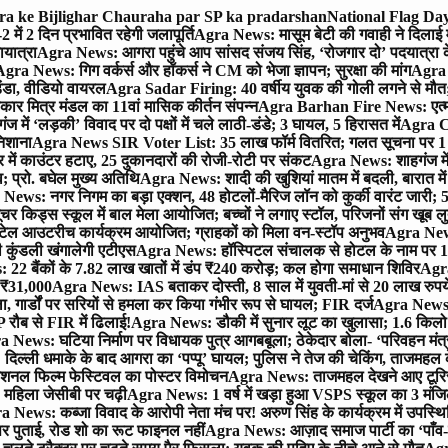
gra ke Bijlighar Chauraha par SP ka pradarshan
National Flag Day
में 2 दिन प्रभावित रहेगी जलापूर्ति
Agra News: मासूम बेटी की गवाही ने दिलाई 
यात्रा
Agra News: आगरा पहुंचे आप सांसद संजय सिंह, ‘रोजगार दो’ पदयात्रा के
gra News: गिग वर्कर्स और हॉकर्स ने CM को भेजा ज्ञापन; सुरक्षा की मांग
Agra P
ंडा, वीडियो वायरल
Agra Sadar Firing: 40 वर्षीय युवक की गोली लगने से मौत; 
 मित्र मंडल का 11वां मासिक कीर्तन संपन्न
Agra Barhan Fire News: एत्मा
में ‘लड़की’ विवाद पर दो पक्षों में चले लाठी-डंडे; 3 घायल, 5 हिरासत में
Agra Cri
निशाना
Agra News SIR Voter List: 35 लाख फॉर्म वितरित; गलत सूचना पर 1
ं काउंटर हटाए, 25 दुकानदारों की रोजी-रोटी पर संकट
Agra News: शाहगंज में
 प्रो. बघेल मुख्य अतिथि
Agra News: शादी की खुशियां मातम में बदली, बारात में 
News: नगर निगम का बड़ा एक्शन, 48 होटलों-मैरिज लॉन को कुर्की वारंट जारी; 5
र किड्स स्कूल में बाल मेला आयोजित; बच्चों ने लगाए स्टॉल, परिजनों संग खूब ल
टेल आउटरीच कार्यक्रम आयोजित; ग्राहकों को मिला वन-स्टॉप अनुभव
Agra News:
कुंडली खंगालेगी एटीएस
Agra News: हॉस्पिटल संचालक से होटल के नाम पर 1.17
22 बैंकों के 7.82 लाख खातों में डंप ₹240 करोड़; कल होगा समाधान शिविर
Agra
ो ₹31,000
Agra News: IAS बताकर दोस्ती, 8 साल में युवती-मां से 20 लाख रुपये
ा, गार्डों पर सरियों से हमला कर किया गंभीर रूप से घायल; FIR दर्ज
Agra News: व
 रौब से FIR में ढिलाई!
Agra News: डौकी में सुनार लूट का खुलासा; 1.6 किलो 
 News: घटिया निर्माण पर विधायक पुत्र आगबबूला; ठेकेदार बोला- ‘परिवहन म
िल्ली धमाके के बाद आगरा का ‘पप्पू’ घायल; पुलिस ने तेज की चेकिंग, ताजमहल
ेशनल फिल्म फेस्टिवल का पोस्टर विमोचन
Agra News: ताजमहल देखने आए टूरिस्ट स
 महिला जेसीबी पर चढ़ी
Agra News: 1 वर्ष में खड़ा हुआ VSPS स्कूल का 3 मंजिला
 News: कब्जा विवाद के आरोपी नेता मंच पर! अरुण सिंह के कार्यक्रम में उपस्
र पर पुताई, रोड शो का रूट फाइनल नहीं
Agra News: आज़ाद समाज पार्टी का ‘पाँव-प