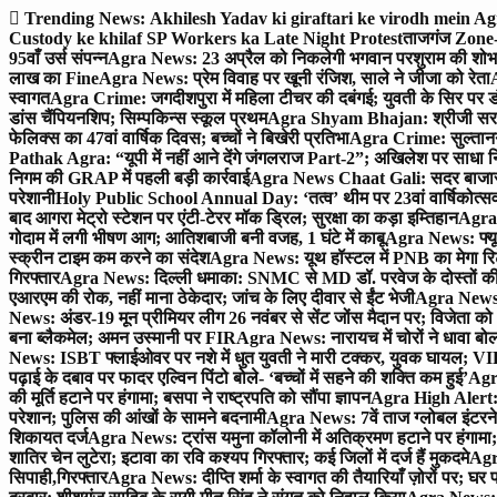
Skip
Trending News:
Akhilesh Yadav ki giraftari ke virodh mein A
to
Custody ke khilaf SP Workers ka Late Night Protest
ताजगंज Zone-2 
content
95वाँ उर्स संपन्न
Agra News: 23 अप्रैल को निकलेगी भगवान परशुराम की शोभा
लाख का Fine
Agra News: प्रेम विवाह पर खूनी रंजिश, साले ने जीजा को रेता
A
स्वागत
Agra Crime: जगदीशपुरा में महिला टीचर की दबंगई; युवती के सिर पर ड
डांस चैंपियनशिप; सिम्पकिन्स स्कूल प्रथम
Agra Shyam Bhajan: श्रीजी सरकार
फेलिक्स का 47वां वार्षिक दिवस; बच्चों ने बिखेरी प्रतिभा
Agra Crime: सुल्तानगंज 
Pathak Agra: “यूपी में नहीं आने देंगे जंगलराज Part-2”; अखिलेश पर साधा 
निगम की GRAP में पहली बड़ी कार्रवाई
Agra News Chaat Gali: सदर बाजार मे
परेशानी
Holy Public School Annual Day: ‘तत्व’ थीम पर 23वां वार्षिकोत्सव;
बाद आगरा मेट्रो स्टेशन पर एंटी-टेरर मॉक ड्रिल; सुरक्षा का कड़ा इम्तिहान
Agra 
गोदाम में लगी भीषण आग; आतिशबाजी बनी वजह, 1 घंटे में काबू
Agra News: फ्यूच
स्क्रीन टाइम कम करने का संदेश
Agra News: यूथ हॉस्टल में PNB का मेगा रि
गिरफ्तार
Agra News: दिल्ली धमाका: SNMC से MD डॉ. परवेज के दोस्तों की 
एआरएम की रोक, नहीं माना ठेकेदार; जांच के लिए दीवार से ईंट भेजी
Agra News: 
News: अंडर-19 मून प्रीमियर लीग 26 नवंबर से सेंट जोंस मैदान पर; विजेता क
बना ब्लैकमेल; अमन उस्मानी पर FIR
Agra News: नारायच में चोरों ने धावा बोल
News: ISBT फ्लाईओवर पर नशे में धुत युवती ने मारी टक्कर, युवक घायल; VIP
पढ़ाई के दबाव पर फादर एल्विन पिंटो बोले- ‘बच्चों में सहने की शक्ति कम हुई’
Agra
की मूर्ति हटाने पर हंगामा; बसपा ने राष्ट्रपति को सौंपा ज्ञापन
Agra High Alert: द
परेशान; पुलिस की आंखों के सामने बदनामी
Agra News: 7वें ताज ग्लोबल इंटरन
शिकायत दर्ज
Agra News: ट्रांस यमुना कॉलोनी में अतिक्रमण हटाने पर हंगामा;
शातिर चेन लुटेरा; इटावा का रवि कश्यप गिरफ्तार; कई जिलों में दर्ज हैं मुकदमे
Agra
सिपाही,गिरफ्तार
Agra News: दीप्ति शर्मा के स्वागत की तैयारियाँ ज़ोरों पर; घ