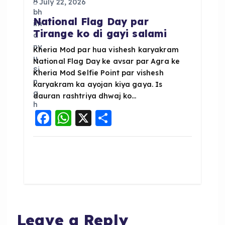
July 22, 2026
National Flag Day par
Tirange ko di gayi salami
Kheria Mod par hua vishesh karyakram
National Flag Day ke avsar par Agra ke
Kheria Mod Selfie Point par vishesh
karyakram ka ayojan kiya gaya. Is
dauran rashtriya dhwaj ko…
F
W
X
S
a
h
h
c
a
a
e
ts
re
b
A
o
p
o
p
Leave a Reply