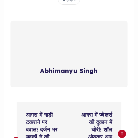
Abhimanyu Singh
P
आगरा में गाड़ी
आगरा में ज्वेलर्स
o
टकराने पर
की दुकान में
बवाल: दर्जन भर
चोरी: शॉल
युवकों ने की
ओढ़कर आए