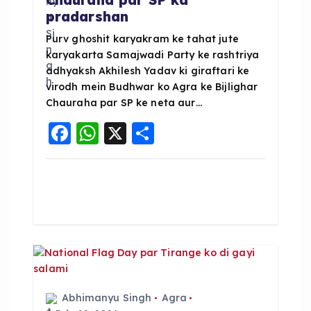
pradarshan
o
Purv ghoshit karyakram ke tahat jute
karyakarta Samajwadi Party ke rashtriya
n
adhyaksh Akhilesh Yadav ki giraftari ke
virodh mein Budhwar ko Agra ke Bijlighar
Chauraha par SP ke neta aur…
F
W
X
S
a
h
h
c
a
a
e
ts
re
b
A
o
p
o
p
k
Abhimanyu Singh
Agra