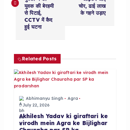
s
युवक की बेरहमी
चोर, ढाई लाख
t
से पिटाई,
के गहने उड़ाए
CCTV में कैद
n
हुई घटना
a
v
Related Posts
i
g
a
Abhimanyu Singh
Agra
July 22, 2026
t
Akhilesh Yadav ki giraftari ke
virodh mein Agra ke Bijlighar
i
Chauraha par SP ka