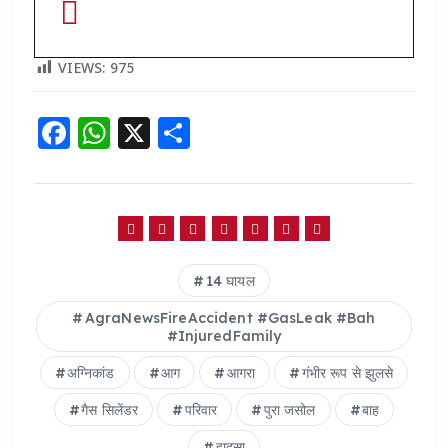
VIEWS:
975
F
W
X
S
a
h
h
c
a
a
e
ts
re
b
A
14 घायल
o
p
o
p
AgraNewsFireAccident #GasLeak #Bah
#InjuredFamily
k
अग्निकांड
आग
आगरा
गंभीर रूप से झुलसे
गैस सिलेंडर
परिवार
पुरा जसोल
बाह
हादसा