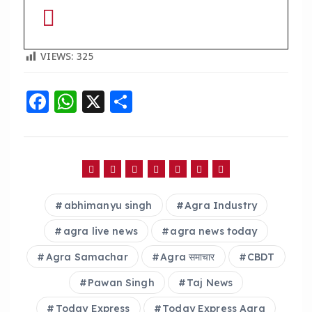
VIEWS:
325
F
W
X
S
a
h
h
c
a
a
e
ts
re
b
A
abhimanyu singh
Agra Industry
o
p
o
p
agra live news
agra news today
k
Agra Samachar
Agra समाचार
CBDT
Pawan Singh
Taj News
Today Express
Today Express Agra