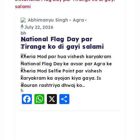
o
p
k
Abhimanyu Singh
Agra
July 22, 2026
National Flag Day par
Tirange ko di gayi salami
Kheria Mod par hua vishesh karyakram
National Flag Day ke avsar par Agra ke
Kheria Mod Selfie Point par vishesh
karyakram ka ayojan kiya gaya. Is
dauran rashtriya dhwaj ko…
F
W
X
S
a
h
h
c
a
a
e
ts
re
b
A