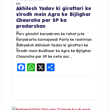
a
Akhilesh Yadav ki giraftari ke
t
virodh mein Agra ke Bijlighar
Chauraha par SP ka
i
pradarshan
o
Purv ghoshit karyakram ke tahat jute
karyakarta Samajwadi Party ke rashtriya
adhyaksh Akhilesh Yadav ki giraftari ke
n
virodh mein Budhwar ko Agra ke Bijlighar
Chauraha par SP ke neta aur…
F
W
X
S
a
h
h
c
a
a
e
ts
re
b
A
o
p