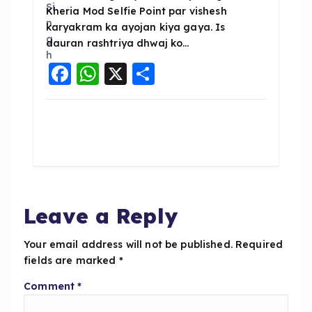
Kheria Mod Selfie Point par vishesh
karyakram ka ayojan kiya gaya. Is
dauran rashtriya dhwaj ko…
F
W
X
S
a
h
h
c
a
a
e
ts
re
b
A
o
p
o
p
Leave a Reply
k
Your email address will not be published.
Required
fields are marked
*
Comment
*