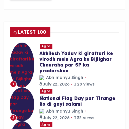
LATEST 100
Agra
Akhilesh Yadav ki giraftari ke
virodh mein Agra ke Bijlighar
Chauraha par SP ka
pradarshan
Abhimanyu Singh
July 22, 2026
28 views
1
Agra
National Flag Day par Tirange
ko di gayi salami
Abhimanyu Singh
July 22, 2026
32 views
2
Agra