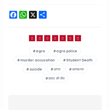
F
W
X
S
a
h
h
c
a
a
e
ts
re
b
A
agra
agra police
o
p
o
p
murder accusation
Student Death
k
suicide
आगरा
आत्महत्या
छात्र की मौत