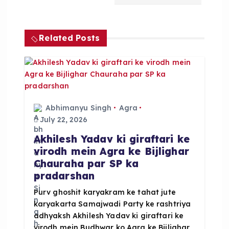
a
v
Related Posts
i
g
a
Abhimanyu Singh
Agra
July 22, 2026
t
Akhilesh Yadav ki giraftari ke
virodh mein Agra ke Bijlighar
i
Chauraha par SP ka
pradarshan
o
Purv ghoshit karyakram ke tahat jute
karyakarta Samajwadi Party ke rashtriya
n
adhyaksh Akhilesh Yadav ki giraftari ke
virodh mein Budhwar ko Agra ke Bijlighar