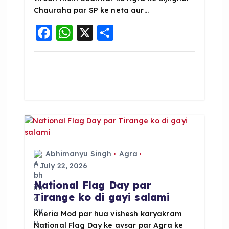
Chauraha par SP ke neta aur…
F
W
X
S
a
h
h
c
a
a
e
ts
re
b
A
o
p
o
p
k
Abhimanyu Singh
Agra
July 22, 2026
National Flag Day par
Tirange ko di gayi salami
Kheria Mod par hua vishesh karyakram
National Flag Day ke avsar par Agra ke