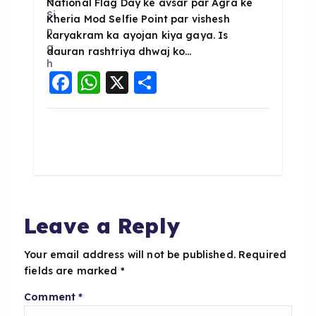
National Flag Day ke avsar par Agra ke
Kheria Mod Selfie Point par vishesh
karyakram ka ayojan kiya gaya. Is
dauran rashtriya dhwaj ko…
F
W
X
S
a
h
h
c
a
a
e
ts
re
b
A
o
p
o
p
Leave a Reply
k
Your email address will not be published.
Required
fields are marked
*
Comment
*