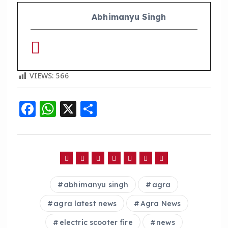
Abhimanyu Singh
VIEWS:
566
F
W
X
S
a
h
h
c
a
a
e
ts
re
b
A
abhimanyu singh
agra
o
p
o
p
agra latest news
Agra News
k
electric scooter fire
news