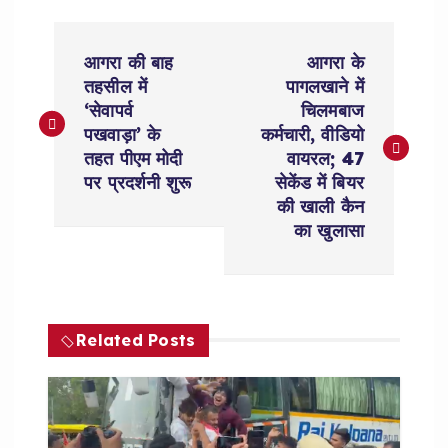
P
आगरा की बाह
आगरा के
o
तहसील में
पागलखाने में
‘सेवापर्व
चिलमबाज
s
पखवाड़ा’ के
कर्मचारी, वीडियो
तहत पीएम मोदी
वायरल; 47
t
पर प्रदर्शनी शुरू
सेकेंड में बियर
की खाली कैन
n
का खुलासा
a
v
Related Posts
i
g