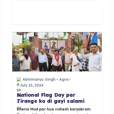
c
a
a
e
ts
re
b
A
o
p
o
p
k
Abhimanyu Singh
Agra
July 22, 2026
National Flag Day par
Tirange ko di gayi salami
Kheria Mod par hua vishesh karyakram