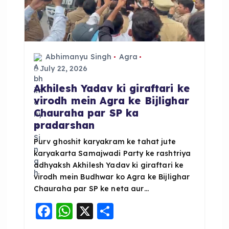
a
t
Abhimanyu Singh
Agra
i
July 22, 2026
o
Akhilesh Yadav ki giraftari ke
virodh mein Agra ke Bijlighar
Chauraha par SP ka
n
pradarshan
Purv ghoshit karyakram ke tahat jute
karyakarta Samajwadi Party ke rashtriya
adhyaksh Akhilesh Yadav ki giraftari ke
virodh mein Budhwar ko Agra ke Bijlighar
Chauraha par SP ke neta aur…
F
W
X
S
a
h
h