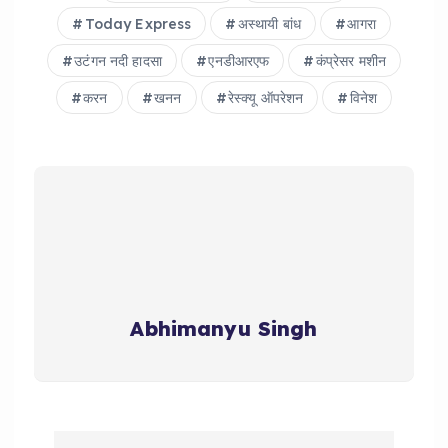
Today Express
अस्थायी बांध
आगरा
उटंगन नदी हादसा
एनडीआरएफ
कंप्रेसर मशीन
करन
खनन
रेस्क्यू ऑपरेशन
विनेश
Abhimanyu Singh