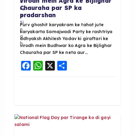
virodh mein Agra ke Bijlighar
Chauraha par SP ka
t
pradarshan
i
Purv ghoshit karyakram ke tahat jute
karyakarta Samajwadi Party ke rashtriya
adhyaksh Akhilesh Yadav ki giraftari ke
o
virodh mein Budhwar ko Agra ke Bijlighar
Chauraha par SP ke neta aur…
n
F
W
X
S
a
h
h
c
a
a
e
ts
re
b
A
o
p
o
p
k