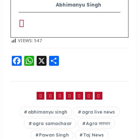
Abhimanyu Singh
VIEWS:
547
F
W
X
S
a
h
h
c
a
a
e
ts
re
b
A
o
p
abhimanyu singh
agra live news
o
p
agra samachaar
Agra समाचार
k
Pawan Singh
Taj News