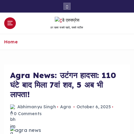
S
k
i
p
हर खबर सबसे पहले, सबसे सटीक
t
o
Home
c
o
n
t
e
Agra News: उटंगन हादसा: 110
n
घंटे बाद मिला 7वां शव, 5 अब भी
t
लापता!
Abhimanyu Singh
Agra
October 6, 2025
0 Comments