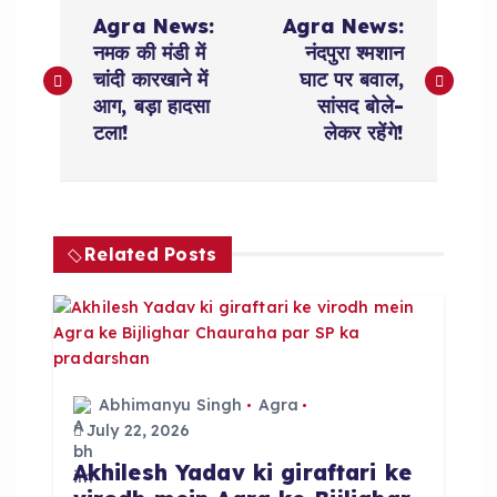
P
Agra News:
Agra News:
o
नमक की मंडी में
नंदपुरा श्मशान
चांदी कारखाने में
घाट पर बवाल,
s
आग, बड़ा हादसा
सांसद बोले-
टला!
लेकर रहेंगे!
t
n
Related Posts
a
v
i
Abhimanyu Singh
Agra
g
July 22, 2026
Akhilesh Yadav ki giraftari ke
a