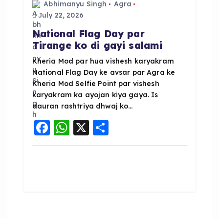
Abhimanyu Singh
Agra
July 22, 2026
National Flag Day par
Tirange ko di gayi salami
Kheria Mod par hua vishesh karyakram
National Flag Day ke avsar par Agra ke
Kheria Mod Selfie Point par vishesh
karyakram ka ayojan kiya gaya. Is
dauran rashtriya dhwaj ko…
F
W
X
S
a
h
h
c
a
a
e
ts
re
b
A
o
p